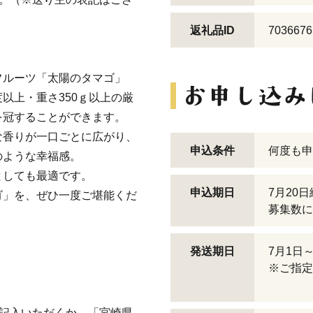
返礼品ID
7036676
フルーツ「太陽のタマゴ」
以上・重さ350ｇ以上の厳
を冠することができます。
な香りが一口ごとに広がり、
申込条件
何度も申
のような幸福感。
としても最適です。
申込期日
7月20
ゴ」を、ぜひ一度ご堪能くだ
募集数に
発送期日
7月1日
※ご指定
ご記入いただくか、「宮崎県