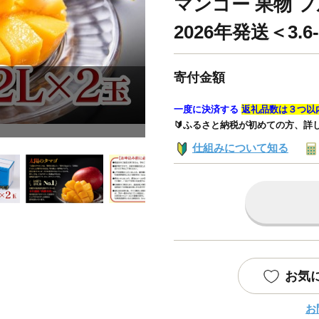
マンゴー 果物 
2026年発送＜3.6-
寄付金額
一度に決済する
返礼品数は３つ以
🔰ふるさと納税が初めての方、詳
仕組みについて知る
お気
お