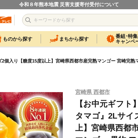
令和８年熊本地震 災害支援寄付受付について
番組･特集
ものから探す
まちから探す
キャンペ
個入り【糖度15度以上】宮崎県西都市産完熟マンゴー 宮崎完熟マンゴー
宮崎県 西都市
【お中元ギフト
タマゴ』2Lサイ
上】宮崎県西都市