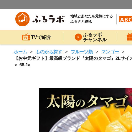
地域とあなたを元気にする
ふるさと納税
ふるラボ
TVで紹介
チャンネル
ホーム
ものから探す
フルーツ類
マンゴー
【お中元ギフト】最高級ブランド『太陽のタマゴ』2Lサイズ2
＞ 68-1a