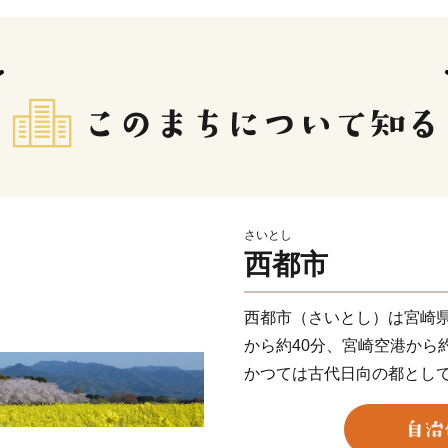
さいとし
西都市
西都市（さいとし）は宮崎
から約40分、宮崎空港から
かつては古代日向の都とし
する伝承地が市内に数多く残
が集まる国の特別史跡「西