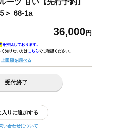
フルーツ 甘い【先行予約】
5＞ 68-1a
36,000
円
内
を推奨しております。
しく知りたい方は
こちら
でご確認ください。
上限額を調べる
受付終了
に入りに追加する
問い合わせについて