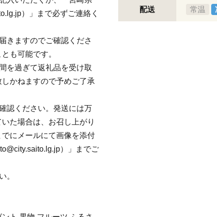
配送
常温
ito.lg.jp）」まで必ずご連絡く
が届きますのでご確認くださ
ことも可能です。
期間を過ぎて返礼品を受け取
致しかねますので予めご了承
ご確認ください。発送には万
ていた場合は、お召し上がり
までにメールにて画像を添付
ty.saito.lg.jp）」までご
い。
ント 果物 フルーツ ふるさ