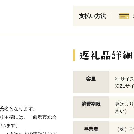
支払い方法
容量
2Lサイ
※2Lサイ
消費期限
発送より
氏名となります。
さい）
送り主欄には、「西都市総合
ています。
事業者
（株）Fra
す。（※送り主の表記はござ