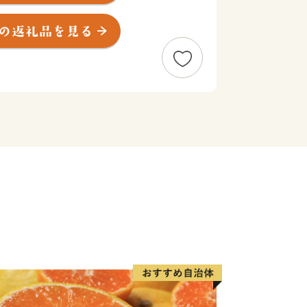
ーマ法王に謁見した伊東マンショが誕生
のこおり）城跡」があるなど歴史ロマン
の花が、秋はコスモス約300万本が咲
観光客が訪れる県内でも有数の観光地で
をはじめとした多くのプロ・アマチュア
地としても知られています。
ら生み出される農畜産物は、全国でも高
jp