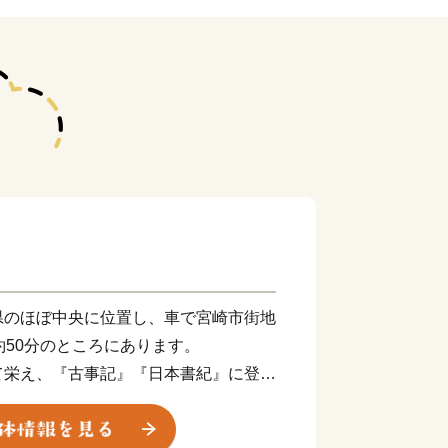
県のほぼ中央に位置し、車で宮崎市街地
約50分のところにあります。
て栄え、『古事記』『日本書紀』に登場
るとともに、日本最大の319基の古墳
都原（さいとばる）古墳群」や、天正遣