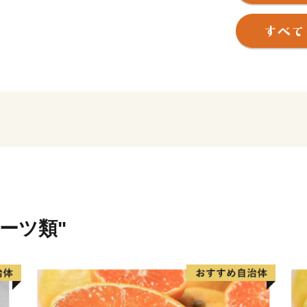
欧少年使節の正使としてロ
した国の史跡「都於郡（と
あふれるまちです。
西都原台地には、春は桜・菜
き誇り、年間約100万人の
す。また、野球やサッカー
チームのスポーツキャンプ
温暖な気候と豊かな大地か
く評価されています。
ーーーーーーーーー
【お問い合わせ】
ルーツ類"
西都市役所 総合政策課
TEL 0570-03-1104
FAX 0983-43-3654
mail furusato@city.saito.lg.