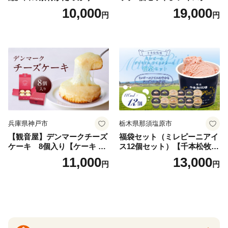
ェラート8個
ーム アイス スイーツ デザー
10,000
19,000
円
円
ト_H0016-104
兵庫県神戸市
栃木県那須塩原市
【観音屋】デンマークチーズ
福袋セット（ミレピーニアイ
ケーキ 8個入り【ケーキ チ
ス12個セット）【千本松牧
ーズケーキ 人気スイーツ お
場】 ns025-014-12 【デザー
11,000
13,000
円
円
すすめスイーツ 神戸スイー
ト 詰め合わせ ギフト】
ツ 新感覚チーズケーキ おす
すめケーキ 兵庫県 神戸市 D0
910-17】