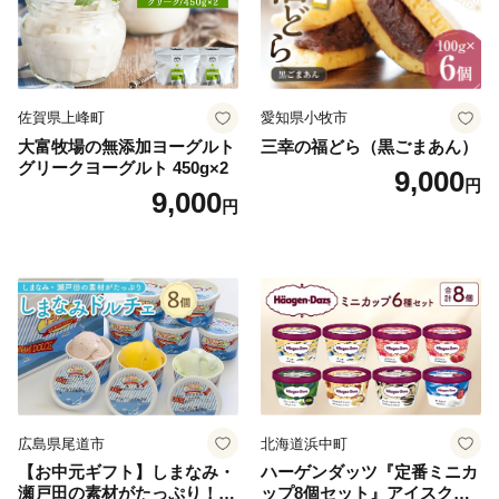
佐賀県上峰町
愛知県小牧市
大富牧場の無添加ヨーグルト
三幸の福どら（黒ごまあん）
グリークヨーグルト 450g×2
9,000
円
9,000
円
広島県尾道市
北海道浜中町
【お中元ギフト】しまなみ・
ハーゲンダッツ『定番ミニカ
瀬戸田の素材がたっぷり！ジ
ップ8個セット』アイスクリ