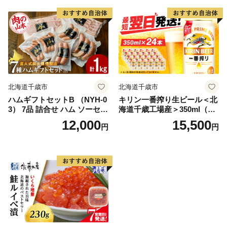
北海道千歳市
北海道千歳市
ハムギフトセットB （NYH-0
キリン一番搾り生ビール＜北
3） 7品 詰合せ ハム ソーセー
海道千歳工場産＞350ml（24
ジ 〈肉の山本〉
本）
12,000
15,500
円
円