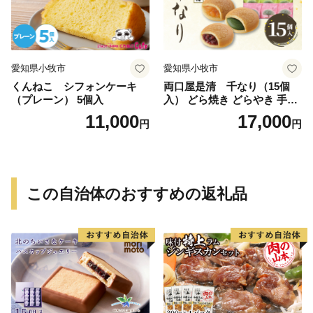
愛知県小牧市
愛知県小牧市
くんねこ シフォンケーキ
両口屋是清 千なり（15個
（プレーン） 5個入
入） どら焼き どらやき 手土
産 お土産 土産 丹波大納言小
11,000
17,000
円
円
豆 抹茶 林檎 りんご 慶事 お
祝い 法事 法要 詰め合わせ お
取り寄せ 瓢箪 豊臣秀吉 焼印
個包装 贈り物 老舗 お茶菓子
この自治体のおすすめの返礼品