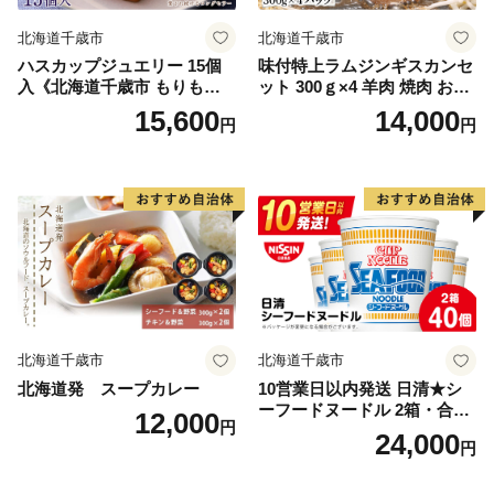
北海道千歳市
北海道千歳市
ハスカップジュエリー 15個
味付特上ラムジンギスカンセ
入《北海道千歳市 もりも
ット 300ｇ×4 羊肉 焼肉 お肉
と》
味付き BBQ キャンプ ＜肉の
15,600
14,000
円
円
山本＞
北海道千歳市
北海道千歳市
北海道発 スープカレー
10営業日以内発送 日清★シ
ーフードヌードル 2箱・合計
12,000
円
40食
24,000
円