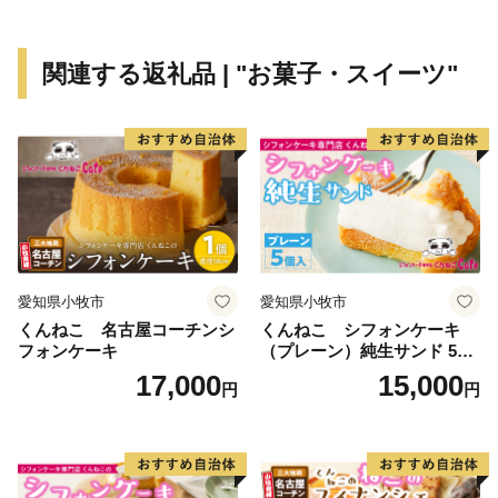
👉<生ラム 肩ロース /a>
関連する返礼品 | "お菓子・スイーツ"
愛知県小牧市
愛知県小牧市
くんねこ 名古屋コーチンシ
くんねこ シフォンケーキ
フォンケーキ
（プレーン）純生サンド 5個
入
17,000
15,000
円
円