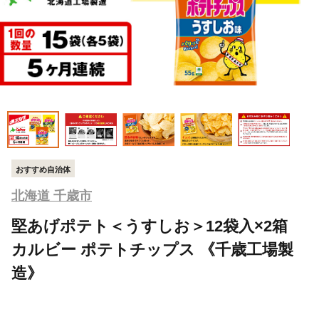
おすすめ自治体
北海道 千歳市
堅あげポテト＜うすしお＞12袋入×2箱
カルビー ポテトチップス 《千歳工場製
造》