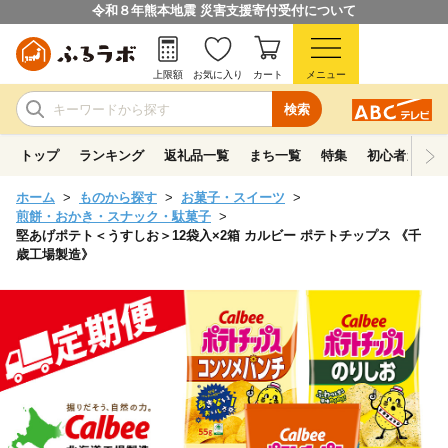
令和８年熊本地震 災害支援寄付受付について
上限額
お気に入り
カート
メニュー
検索
トップ
ランキング
返礼品一覧
まち一覧
特集
初心者ガイド
ホーム
ものから探す
お菓子・スイーツ
煎餅・おかき・スナック・駄菓子
堅あげポテト＜うすしお＞12袋入×2箱 カルビー ポテトチップス 《千
歳工場製造》