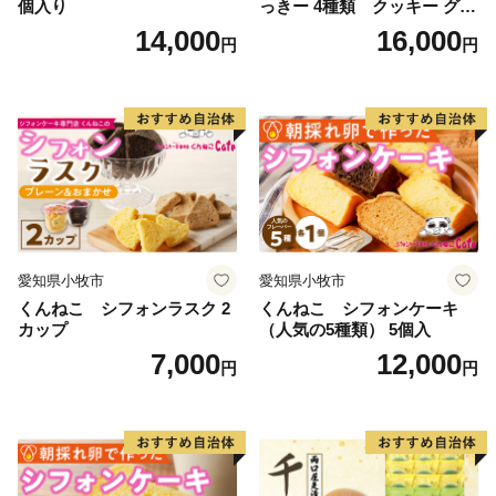
個入り
っきー 4種類 クッキー グル
テンフリー
14,000
16,000
円
円
愛知県小牧市
愛知県小牧市
くんねこ シフォンラスク 2
くんねこ シフォンケーキ
カップ
（人気の5種類） 5個入
7,000
12,000
円
円