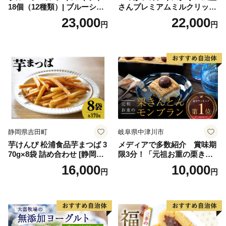
18個（12種類）| ブルーシー
さんプレミアムミルクリッチ
ルアイス ブルーシールアイ
12個（AP-01）（ 北海道アイ
23,000
22,000
円
円
スクリーム 着日指定可能 送
ス 北海道産アイス アイス ア
料無料 ジェラート 沖縄県 バ
イススイーツ アイスクリー
ースデー 贈り物 プレゼント
ム 北海道産アイスクリーム
誕生日 カップ 詰め合わせ バ
道産アイス 道産アイスクリ
ラエティ | バニラ チョコレー
ーム ギフト 詰合せ 詰め合わ
ト ストロベリー ピスタチオ
せ ふるさと納税 ）
バニラ＆クッキー ウベ 沖縄
紅イモ 塩ちんすこう 沖縄シ
ークヮーサー 沖縄黒糖 琉球
ロイヤルミルクティ 沖縄パ
イン
静岡県吉田町
岐阜県中津川市
芋けんぴ 松浦食品芋まつば 3
メディアで多数紹介 賞味期
70g×8袋 詰め合わせ [静岡伊
限3分！「元祖お重の栗きん
勢丹(松浦食品) 静岡県 吉田町
とんモンブラン」 【未来の
16,000
10,000
円
円
22424274] 芋ケンピ セット
ご褒美】スイーツ 栗 モンブ
小袋 個包装 小分け
ラン くりきんとん デザート
ご褒美 お取り寄せ くり お菓
子 菓子 F4N-2298