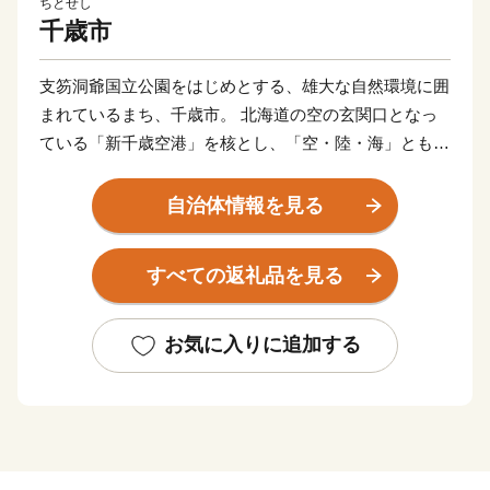
ちとせし
千歳市
支笏洞爺国立公園をはじめとする、雄大な自然環境に囲
まれているまち、千歳市。 北海道の空の玄関口となっ
ている「新千歳空港」を核とし、「空・陸・海」ともに
抜群のアクセスを活かし、北海道の観光拠点となってい
ます。 また、市内11カ所の工業団地には、多くの企業
自治体情報を見る
が立地しているほか、石狩管内一の生産額を誇る農業地
域が広がり、自然や産業、そして都市環境が調和してお
すべての返礼品を見る
り、今なお、成長を続けています。
お気に入りに追加する
★ABCテレビのニュース情報番組「news おかえり」
で、「ハスカップジュエリー』 が紹介されました！
👉
ハスカップジュエリー
★ほかにも魅力的な返礼品がたくさん‼
👉<毛ガニ（330g前後）1尾/a>