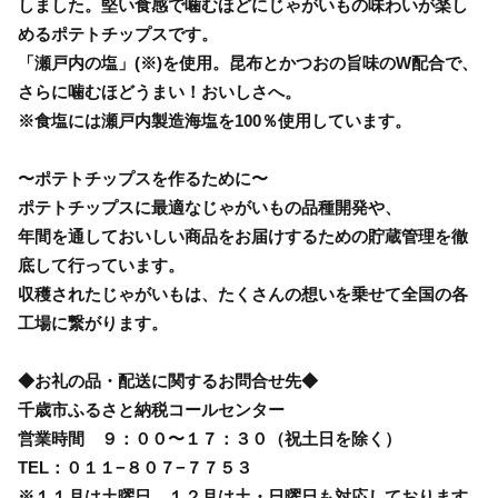
しました。堅い食感で噛むほどにじゃがいもの味わいが楽し
めるポテトチップスです。
「瀬戸内の塩」(※)を使用。昆布とかつおの旨味のW配合で、
さらに噛むほどうまい！おいしさへ。
※食塩には瀬戸内製造海塩を100％使用しています。
〜ポテトチップスを作るために〜
ポテトチップスに最適なじゃがいもの品種開発や、
年間を通しておいしい商品をお届けするための貯蔵管理を徹
底して行っています。
収穫されたじゃがいもは、たくさんの想いを乗せて全国の各
工場に繋がります。
◆お礼の品・配送に関するお問合せ先◆
千歳市ふるさと納税コールセンター
営業時間 ９：００〜１７：３０（祝土日を除く）
TEL：０１１−８０７−７７５３
※１１月は土曜日、１２月は土・日曜日も対応しております