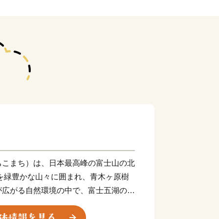
ちこまち）は、日本最高峰の富士山の北
を緑豊かな山々に囲まれ、青木ヶ原樹
が広がる自然環境の中で、富士五湖のう
、本栖湖という全く特徴の異なった４つ
勝地として高い評価を得ています。南は