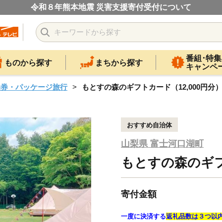
令和８年熊本地震 災害支援寄付受付について
番組･特集
ものから探す
まちから探す
キャンペ
泊券・パッケージ旅行
もとすの森のギフトカード（12,000円分
おすすめ自治体
山梨県 富士河口湖町
もとすの森のギフ
寄付金額
一度に決済する
返礼品数は３つ以