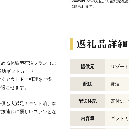
AmazonPAYの支払い可能な返礼
に限られます。
しめる体験型宿泊プラン（ご
提供元
リゾート
分補助ギフトカード！
だくアウトドア料理をご提
配送
常温
が過ごせます。
配送注記
寄付のご
子供も大満足！テント泊、客
家族連れに優しいプランとな
内容量
ギフトカ