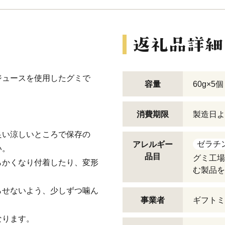
ジュースを使用したグミで
容量
60g×5個
消費期限
製造日よ
良い涼しいところで保存の
ゼラチ
アレルギー
い。
品目
グミ工場
らかくなり付着したり、変形
む製品を
らせないよう、少しずつ噛ん
事業者
ギフトミ
なります。