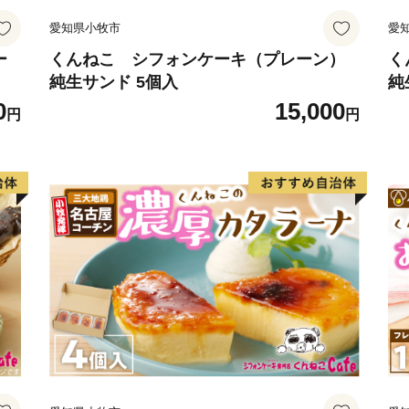
愛知県小牧市
愛
ー
くんねこ シフォンケーキ（プレーン）
く
純生サンド 5個入
純
0
15,000
円
円