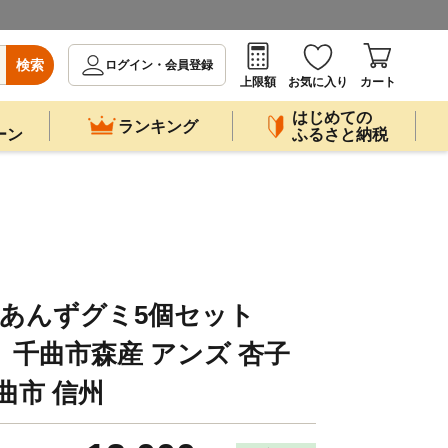
検索
ログイン・会員登録
上限額
お気に入り
カート
はじめての
ランキング
ーン
ふるさと納税
産 あんずグミ5個セット
 グミ 千曲市森産 アンズ 杏子
曲市 信州