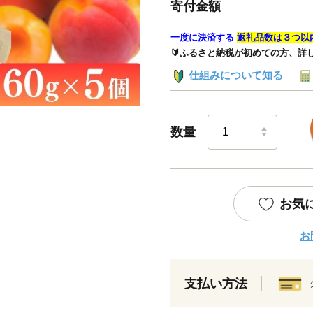
寄付金額
一度に決済する
返礼品数は３つ以
🔰ふるさと納税が初めての方、詳
仕組みについて知る
数量
お気
お
支払い方法