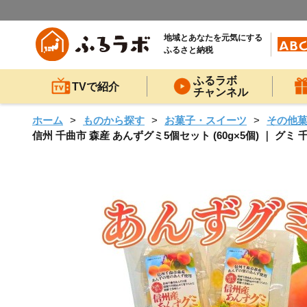
地域とあなたを元気にする
ふるさと納税
ふるラボ
TVで紹介
チャンネル
ホーム
ものから探す
お菓子・スイーツ
その他
信州 千曲市 森産 あんずグミ5個セット (60g×5個) ｜ グミ