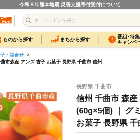
令和８年熊本地震 災害支援寄付受付について
番組･特集
ものから探す
まちから探す
キャンペ
菓子・詰合せ
 千曲市森産 アンズ 杏子 お菓子 長野県 千曲市 信州
長野県 千曲市
信州 千曲市 森
(60g×5個) ｜
お菓子 長野県 千