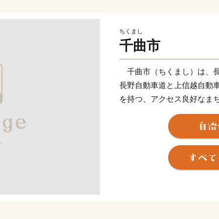
ちくまし
千曲市
千曲市（ちくまし）は、長
長野自動車道と上信越自動
を持つ、アクセス良好なま
また、一目十万本とうたわ
文化的景観に選定された「姨
倉上山田温泉」、重要伝統
山」など、多彩な地域資源
す。