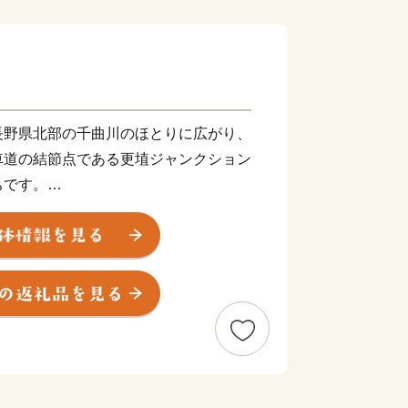
野県北部の千曲川のほとりに広がり、
車道の結節点である更埴ジャンクション
ちです。
れる「日本一のあんずの里」や、重要
捨の棚田」、開湯120年を超える「戸
的建造物群保存地区に選定された「稲荷
に溢れ、観光地としても魅力あるまちで