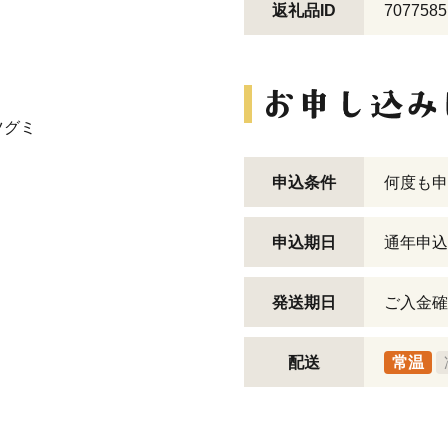
返礼品ID
7077585
ツグミ
申込条件
何度も申
申込期日
通年申込
発送期日
ご入金確
配送
常温