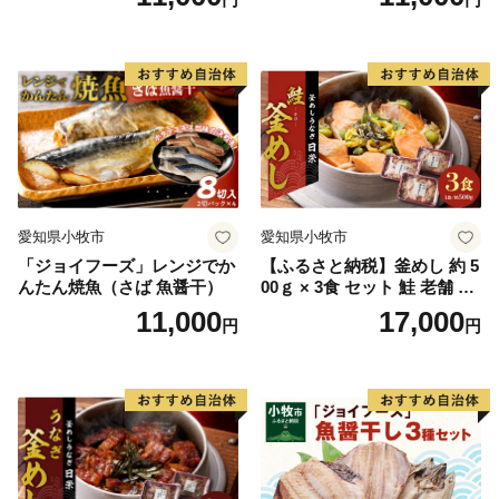
愛知県小牧市
愛知県小牧市
「ジョイフーズ」レンジでか
【ふるさと納税】釜めし 約 5
んたん焼魚（さば 魚醤干）
00ｇ × 3食 セット 鮭 老舗 急
速冷凍 レンチン 時短 簡単調
11,000
17,000
円
円
理 食品 加工品 海鮮 手作り
ほくほく ご飯 お弁当 おにぎ
り お茶漬け お取り寄せ お取
り寄せグルメ 愛知県 小牧市
送料無料