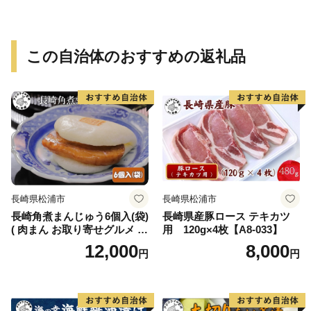
冷蔵 宝水産 国産 由良半島 愛
媛県【えひめの町（超）推
し！（愛南町）】(295)
この自治体のおすすめの返礼品
長崎県松浦市
長崎県松浦市
長崎角煮まんじゅう6個入(袋)
長崎県産豚ロース テキカツ
( 肉まん お取り寄せグルメ 長
用 120g×4枚【A8-033】
崎 送料無料 角煮 個包装 冷凍
12,000
8,000
円
円
角煮まん )【B2-221】