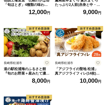
缶詰工場直送 伝統のさば缶
鷹島産本まぐろ 贅沢まぐろ
「旬ほとぎ」4種類の味わい1
たっぷり2人前(赤身と中・大
2缶( サバ さば 鯖 鯖缶 サバ缶
トロの切り落とし200g)×1パ
12,000
9,000
円
円
さば缶 缶 缶詰 魚 アウトドア
ック( まぐろ マグロ 鮪 大ト
BBQ バーベキュー キャンプ
ロ 中トロ 赤身 本まぐろ 切り
常備食 緊急 災害 非常食 保存
落とし 簡単解凍 )【A9-071】
食 非常時 御歳暮 お歳暮 お中
元 御中元 贈答 プレゼント 贈
り物 ギフト 母の日 お母さん
保存食 非常食 防災 備蓄 長期
保存 )【B2-192】
長崎県松浦市
長崎県松浦市
道の駅松浦海のふるさと館
「アジフライの聖地 松浦」
『旬のお野菜＋産みたて濃厚
真アジフライフィレ(14枚)×2
玉子6個』の大満足セット！
P【B0-216】
8,000
10,000
円
円
【A8-039】