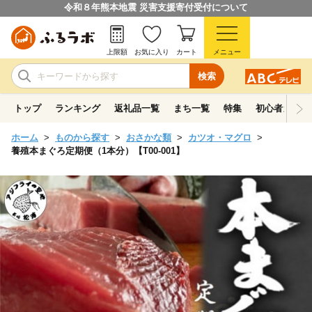
令和８年熊本地震 災害支援寄付受付について
上限額
お気に入り
カート
メニュー
検索
トップ
ランキング
返礼品一覧
まち一覧
特集
初心者ガイド
ホーム
ものから探す
おさかな類
カツオ・マグロ
養殖本まぐろ定期便（1本分）【T00-001】