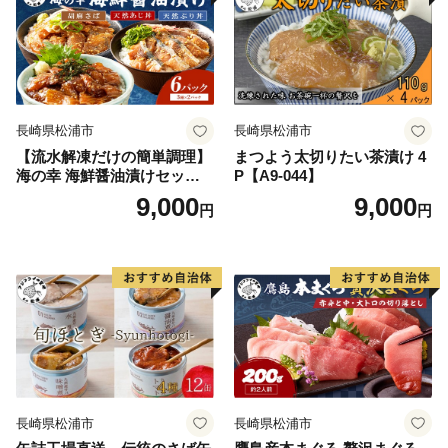
長崎県松浦市
長崎県松浦市
【流水解凍だけの簡単調理】
まつよう太切りたい茶漬け 4
海の幸 海鮮醤油漬けセット
P【A9-044】
各2パック( アジ サバ ブリ 天
9,000
9,000
円
円
然 あじ さば ぶり 海鮮丼 流
水解凍 お手軽 時短 簡単 人気
冷凍 おいしい 刺身 小分け パ
ック セット 国産 ギフト 長崎
県 松浦市 )【A9-055】
長崎県松浦市
長崎県松浦市