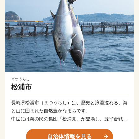
まつうらし
松浦市
長崎県松浦市（まつうらし）は、歴史と浪漫溢れる、海
と山に囲まれた自然豊かなまちです。
中世には海の民の集団「松浦党」が登場し、源平合戦や
蒙古襲来において活躍しました。蒙古襲来の歴史を語る
水中文化遺産「鷹島神崎遺跡」は、海底遺跡としては、
自治体情報を見る