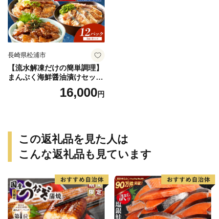
長崎県松浦市
【流水解凍だけの簡単調理】
まんぷく海鮮醤油漬けセット
各4パック( アジ サバ ブリ 天
16,000
円
然 あじ さば ぶり 海鮮丼 流
水解凍 お手軽 時短 簡単 人気
冷凍 おいしい 刺身 小分け パ
ック セット 国産 ギフト 長崎
県 松浦市 )【B6-046】
この返礼品を見た人は
こんな返礼品も見ています