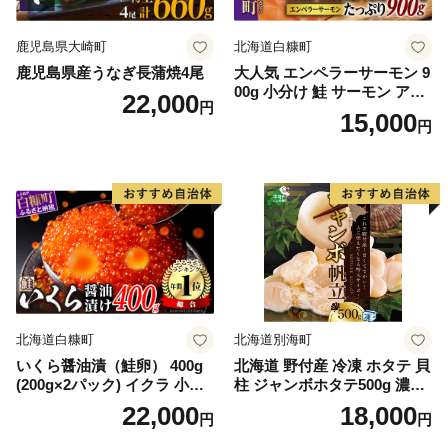
鹿児島県大崎町
北海道白糠町
鹿児島県産うなぎ長蒲焼4尾
大人気 エンペラーサーモン 9
00g 小分け 鮭 サーモン アト
22,000
円
ランティックサーモン 水産
15,000
円
庁長官賞 受賞 さけ シャケ し
ゃけ sake カルパッチョ ソテ
ー レアステーキ 人気 高級 大
満足 美味しい 贈答 生食用 刺
身 お刺身 刺し身 魚介類 海鮮
冷凍 厚切り 薄切り ふるさと
納税 ふるさとチョイス チョ
イス 北海道 白糠町
北海道白糠町
北海道別海町
いくら醤油漬（鮭卵） 400g
北海道 野付産 冷凍 ホタテ 貝
(200g×2パック) イクラ 小分
柱 ジャンボホタテ500g 濃厚
け いくら醤油漬 鮭いくら い
な旨味と甘み （ほたて ホタ
22,000
18,000
円
円
くら醤油漬け 鮭 鮭卵 ikura
テ 帆立 貝柱 ホタテ貝柱 大玉
醤油いくら 冷凍いくら いく
大粒 北海道 別海 野付 ふるさ