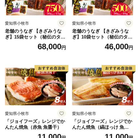
愛知県小牧市
愛知県小牧市
老舗のうなぎ 【きざみうな
老舗のうなぎ 【きざみうな
ぎ】15袋セット（秘伝のタレ
ぎ】10袋セット（秘伝のタレ
付）
付）
68,000
46,000
円
円
愛知県小牧市
愛知県小牧市
「ジョイフーズ」レンジでか
「ジョイフーズ」レンジでか
んたん焼魚（赤魚 魚醤干）
んたん焼魚（縞ほっけ 魚醤
干）
11,000
11,000
円
円