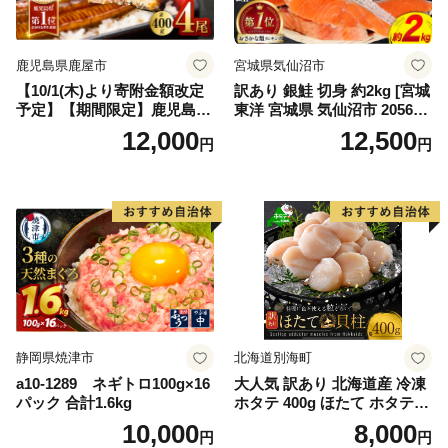
鹿児島県鹿屋市
宮城県気仙沼市
【10/1(木)より寄附金額改定
訳あり 銀鮭 切身 約2kg [宮城
予定】【期間限定】鹿児島県
東洋 宮城県 気仙沼市 205649
大隅産うなぎ蒲焼4尾（400
91] 鮭 魚介類 海鮮 訳アリ 規
12,000
12,500
円
円
g） KN007-023
格外 不揃い さけ サケ 鮭切身
シャケ 切り身 冷凍 家庭用 お
かず 弁当 支援 サーモン 銀鮭
切り身 魚 わけあり
静岡県焼津市
北海道別海町
a10-1289 ネギトロ100g×16
大人気 訳あり 北海道産 冷凍
パック 合計1.6kg
ホタテ 400g ほたて ホタテ
帆立 貝柱 海鮮 魚介類 刺身
10,000
8,000
円
円
大粒 天然 海鮮 ランキング 大