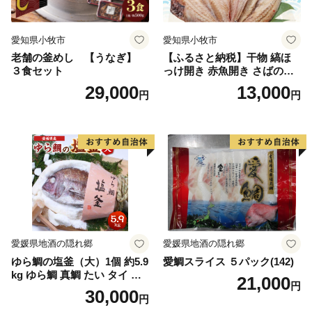
愛知県小牧市
愛知県小牧市
老舗の釜めし 【うなぎ】
【ふるさと納税】干物 縞ほ
３食セット
っけ開き 赤魚開き さばの開
き 魚醤干し 3種 セット 詰め
29,000
13,000
円
円
合わせ 魚 おかず 肉厚 おいし
い さば 赤魚 縞ホッケ ジョイ
フーズ 魚貝類 お取り寄せ お
取り寄せグルメ 魚醤 ナンプ
ラー 愛知県 小牧市 冷凍 送料
無料
愛媛県地酒の隠れ郷
愛媛県地酒の隠れ郷
ゆら鯛の塩釜（大）1個 約5.9
愛鯛スライス ５パック(142)
kg ゆら鯛 真鯛 たい タイ 鯛
21,000
円
塩釜焼き 塩釜 魚 魚介類 海鮮
30,000
円
祝い事 お祝い ハレの日 食品