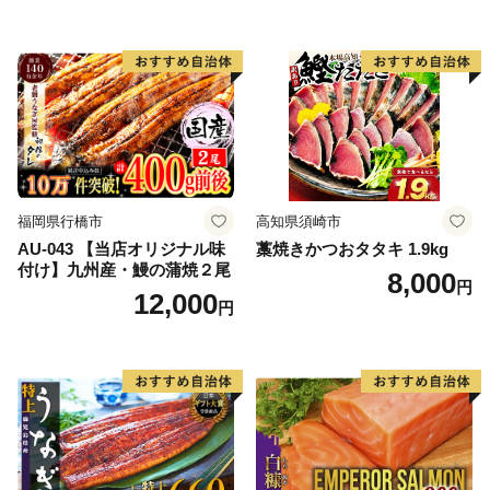
人気 人気 おすすめ 訳あり ）
福岡県行橋市
高知県須崎市
AU-043 【当店オリジナル味
藁焼きかつおタタキ 1.9kg
付け】九州産・鰻の蒲焼２尾
8,000
円
12,000
円