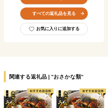
国内初となる国史跡に指定されています。
海を囲んで３つのまちから成る松浦市は、日本有数の漁
すべての返礼品を見る
獲量を誇るアジ・サバのほかにマグロやトラフグ、車エ
ビなどの養殖業も盛んです。
山あいではその斜面の日あたりを利用して野菜、果物、
お気に入りに追加する
お茶、お米といった農産物も豊富です。
また、養鶏、養豚、養卵、和牛の繁殖、酪農も行われて
いる小さなまちで、海の幸、山の幸が何でもそろうまさ
に「食のコンパクトシティ」です。
潮がすうっと満ちていくようにこころとからだが満たさ
れる あたたかな出会いがあるまち。
関連する返礼品 | "おさかな類"