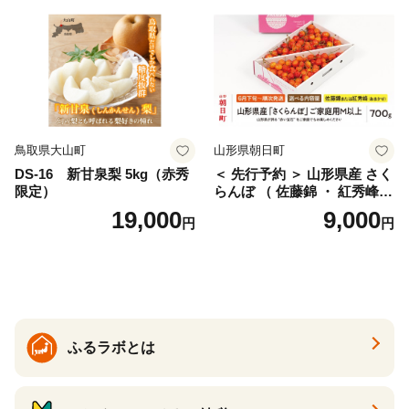
産 農家直送 期間限定 特産品
サイズミックス くらもとフ
ァーム 愛南町 愛媛県
鳥取県大山町
山形県朝日町
DS-16 新甘泉梨 5kg（赤秀
＜ 先行予約 ＞ 山形県産 さく
限定）
らんぼ （ 佐藤錦 ・ 紅秀峰
） ご家庭用 M以上 700g 【20
19,000
9,000
円
円
26年6月下旬から7月上旬発
送】 山形県 果物 フルーツ 初
夏 夏 送料無料
ふるラボとは