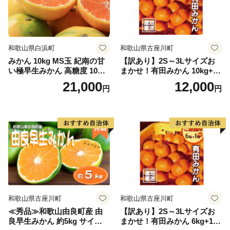
和歌山県白浜町
和歌山県古座川町
みかん 10kg MS玉 紀南の甘
【訳あり】2S～3Lサイズお
い極早生みかん 高糖度 10月
まかせ！有田みかん 10kg+2k
以降発送 マルチ被覆栽培
g保証分 11月から12月下旬ま
21,000
12,000
円
円
でに順次発送致します。 / 訳
ありみかん 有田みかん みか
ん ミカン 蜜柑 柑橘 温州みか
ん 和歌山 ご家庭用
和歌山県古座川町
和歌山県古座川町
≪秀品≫和歌山由良町産 由
【訳あり】2S～3Lサイズお
良早生みかん 約5kg サイズお
まかせ！有田みかん 6kg+1kg