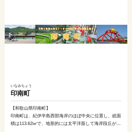
いなみちょう
印南町
【和歌山県印南町】
印南町は、紀伊半島西部海岸のほぼ中央に位置し、総面
積は113.62㎢で、地形的には太平洋面して海岸段丘が広
がっており、北東部では紀伊山地西端の真妻山、三里ヶ