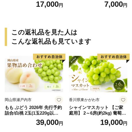
まかせ【sml106C】
保証分 11月から12月下旬ま
17,000
7,000
円
円
でに順次発送致します。 / 訳
ありみかん 有田みかん みか
ん ミカン 蜜柑 柑橘 温州みか
ん 和歌山 ご家庭用
この返礼品を見た人は
こんな返礼品も見ています
岡山県瀬戸内市
香川県東かがわ市
もも ぶどう 2026年 先行予約
シャインマスカット 【ご家
詰合/白桃 2玉(1玉220g以
庭用】 2～6房(約2kg) 葡萄 ぶ
上)・シャインマスカット 晴
どう ブドウ フルーツ 果物 く
39,000
19,000
円
円
王 2房(1房480g以上) 化粧箱
だもの 果実 旬の果物 旬のフ
入り 岡山県産 国産 フルーツ
ルーツ 香川 香川県 東かがわ