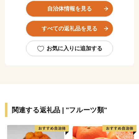
峰などの山々が連なっています。
自治体情報を見る
また、三ヶ峰付近からは切目川が流れ、印南原付近から
は印南川が町の中心部を流れて太平洋に注いでいます。
すべての返礼品を見る
【かえる橋】
印南町は歴史も古く、数々の伝説や言伝えを残す歴史遺
お気に入りに追加する
産が町内に多く点在するなど、観光面でも魅力を秘めた
まちですが、その知名度は低く、大都市圏からの来訪者
や定着人口の伸び悩み、若者人口の流出等課題も抱えて
いました。昭和63年度から平成元年度にかけて、国は、
自治省を中心に「ふるさと創世」の起爆剤として「自ら
考え自ら行う地域づくり」事業（1億円事業）を推進し
てきました。
関連する返礼品 | "フルーツ類"
印南町では、1億円事業として人材育成のため「かえる
基金」を創設しました。更に、平成7年度「地域づくり
推進事業」を財源に全国に類を見ない「かえる」をテー
マとしたユニークな橋（かえる橋）を建設しました。多