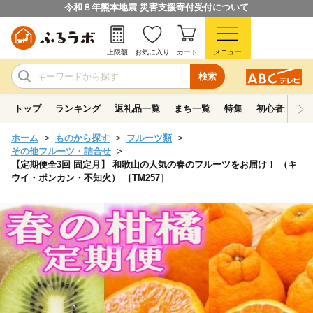
令和８年熊本地震 災害支援寄付受付について
上限額
お気に入り
カート
メニュー
検索
トップ
ランキング
返礼品一覧
まち一覧
特集
初心者ガイド
ホーム
ものから探す
フルーツ類
その他フルーツ・詰合せ
【定期便全3回 固定月】 和歌山の人気の春のフルーツをお届け！ （キ
ウイ・ポンカン・不知火） ［TM257］