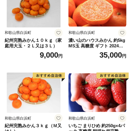
くの人々を招き入れ、町発展への願いを込めたもので
す。『努力、忍耐、飛躍』を象徴する ”柳に跳びつくか
える”（小野道風）をイメージし、「考える」「人をか
える」「町をかえる」「古里へかえる」「栄える」とい
和歌山県白浜町
和歌山県白浜町
う5つの”かえる”にひっかけ、ネーミングしています。
紀州完熟みかん１０ｋｇ（家
濃い山のハウスみかん 約5kg
庭用大玉・２Ｌ又は３Ｌ）
MS玉 高糖度 ギフト 2024年7
【印南町の農林水産業】
月以降発送分
9,000
35,000
円
円
農業は、温暖な気候を活かし、ミニトマトなど野菜を中
心として、花卉のハウス栽培等が。漁業では、岩礁地帯
の伊勢エビ等を対象とした刺し網漁業とアワビ、トコブ
シ、海草等の採貝漁業がおこなわれ、沖合ではイサキ、
タイ等を対象とした一本釣りやイワシ等を対象とした敷
き網（棒受け網）漁業、タチウオ、フグ等を対象とした
延べ縄漁業など、農林水産業が盛んな町です。
和歌山県白浜町
和歌山県白浜町
【印南祭り】
紀州完熟みかん３ｋｇ（Ｍ又
いちご まりひめ 約250g×4パ
印南町を祭り一色に染める「印南祭り」。毎年10月2