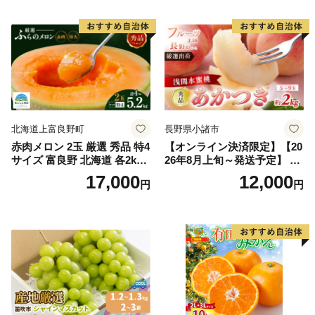
果物 ギフト
市
北海道上富良野町
長野県小諸市
赤肉メロン 2玉 厳選 秀品 特4
【オンライン決済限定】【20
サイズ 富良野 北海道 各2kg
26年8月上旬～発送予定】 先
～2.6kg 2玉 セット ファーム
行予約 「浅間水蜜桃プレミ
17,000
12,000
円
円
富良野 メロン めろん 果物 く
アム」 もも あかつき 秀品 約
だもの フルーツ デザート 旬
2kg 5～9玉 贈答品 ふるさと
の果物 旬のフルーツ
納税 果物 桃 フルーツ モモ
果肉 長野県産 小諸市