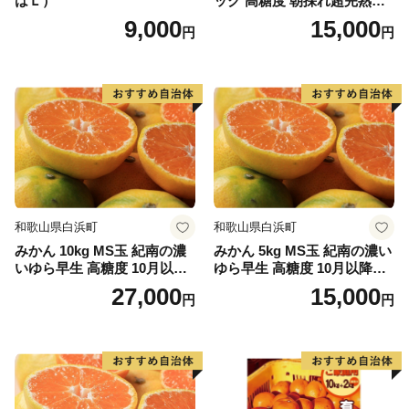
はＬ）
ック 高糖度 朝採れ超完熟ま
日、日高地方の秋祭りのトップを切って行われる、宇杉
りひめ 1月以降発送分
9,000
15,000
円
円
八幡と山口八幡両神社の合同秋季祭礼です。
宇杉八幡神社の祭礼は4台の屋台と神輿が勢いよく印南
川に飛び込み、祭装束の男衆が肩まで水につかりながら
川を渡る勇ましい祭り。一方の山口八幡神社の祭礼は6
台の屋台と神輿が登場。屋台をぶつけ合いながら印南港
まで御渡、浜辺では雑賀踊りや奴踊り、獅子舞が奉納さ
れます。
和歌山県白浜町
和歌山県白浜町
みかん 10kg MS玉 紀南の濃
みかん 5kg MS玉 紀南の濃い
いゆら早生 高糖度 10月以降
ゆら早生 高糖度 10月以降発
発送 マルチ被覆栽培
送 マルチ被覆栽培
27,000
15,000
円
円