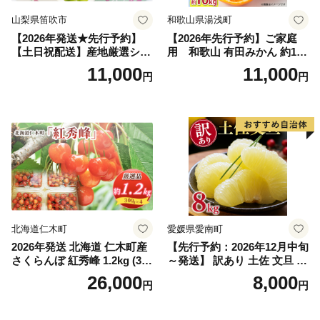
山梨県笛吹市
和歌山県湯浅町
【2026年発送★先行予約】
【2026年先行予約】ご家庭
【土日祝配送】産地厳選シャ
用 和歌山 有田みかん 約10k
インマスカット1.2kg～1.3kg
g (2L、3Lサイズ)【湯浅町】
11,000
11,000
円
円
（2房～3房）※沖縄・離島配
_ZJ6079
送不可※ 106-003-sku02-26y
｜シャインマスカット 発送
笛吹市 山梨県 フルーツ 果物
ぶどう 葡萄 大粒 シャインマ
スカット おすすめ シャイン
マスカット 贈答 ギフト 産地
笛吹市 シャインマスカット
笛吹 葡萄 国産 ぶどう 人気
国産 1.2kg 先行｜
北海道仁木町
愛媛県愛南町
2026年発送 北海道 仁木町産
【先行予約：2026年12月中旬
さくらんぼ 紅秀峰 1.2kg (300
～発送】 訳あり 土佐 文旦 8k
g×4パック) Lサイズ以上 旬
g (Mサイズ以上サイズミック
26,000
8,000
円
円
桜桃 産地直送 サクランボ チ
ス) 8000円 わけあり ぶんた
ェリー フルーツ 果物 果物類
ん みかん mikan 蜜柑 ミカン
仁木町 仁木 [松山商店]
土佐文旦 家庭用 産地直送 国