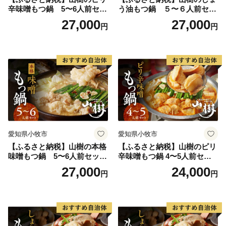
辛味噌もつ鍋 5〜6人前セッ
う油もつ鍋 ５〜６人前セッ
ト 山樹 国産 牛もつ ホルモン
ト 山樹 国産 牛もつ ホルモン
27,000
27,000
円
円
モツ オンライン飲み会 ホー
モツ オンライン飲み会 ホー
ムパーティー 宅飲み 鍋セッ
ムパーティー 宅飲み 鍋セッ
ト お取り寄せグルメ おうち
ト お取り寄せグルメ おうち
時間
時間
愛知県小牧市
愛知県小牧市
【ふるさと納税】山樹の本格
【ふるさと納税】山樹のピリ
味噌もつ鍋 5〜6人前セット
辛味噌もつ鍋 4〜5人前セッ
山樹 国産 牛もつ ホルモン モ
ト 山樹 国産 牛もつ ホルモン
27,000
24,000
円
円
ツ オンライン飲み会 ホーム
モツ オンライン飲み会 ホー
パーティー 宅飲み 鍋セット
ムパーティー 宅飲み 鍋セッ
お取り寄せグルメ おうち時
ト お取り寄せグルメ おうち
間
時間