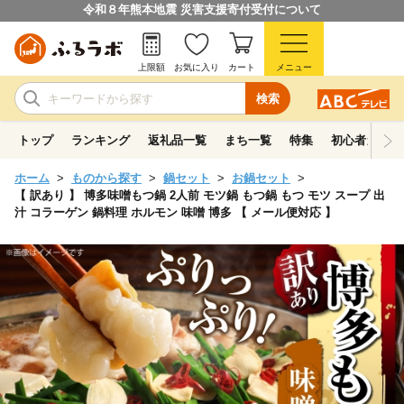
令和８年熊本地震 災害支援寄付受付について
上限額
お気に入り
カート
メニュー
検索
トップ
ランキング
返礼品一覧
まち一覧
特集
初心者ガイド
ホーム
ものから探す
鍋セット
お鍋セット
【 訳あり 】 博多味噌もつ鍋 2人前 モツ鍋 もつ鍋 もつ モツ スープ 出
汁 コラーゲン 鍋料理 ホルモン 味噌 博多 【 メール便対応 】