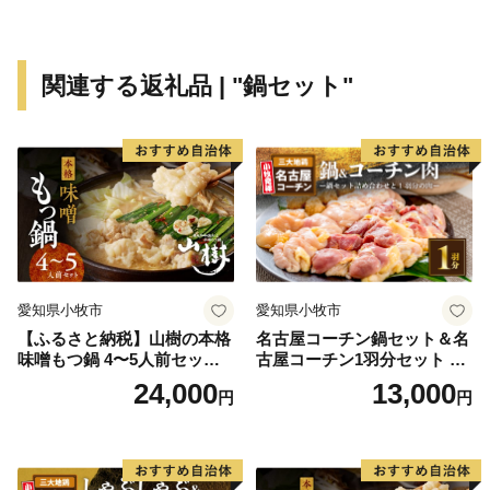
関連する返礼品 | "鍋セット"
愛知県小牧市
愛知県小牧市
【ふるさと納税】山樹の本格
名古屋コーチン鍋セット＆名
味噌もつ鍋 4〜5人前セット
古屋コーチン1羽分セット 日
山樹 国産 牛もつ ホルモン モ
本三大地鶏 鍋セット 鶏肉 も
24,000
13,000
円
円
ツ オンライン飲み会 ホーム
も肉 むね肉 ササミ 肉団子 鍋
パーティー 宅飲み 鍋セット
料理
お取り寄せグルメ おうち時
間