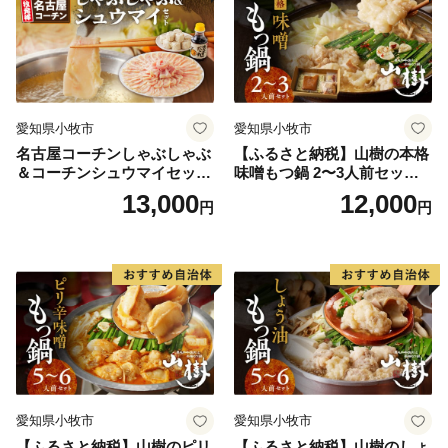
愛知県小牧市
愛知県小牧市
名古屋コーチンしゃぶしゃぶ
【ふるさと納税】山樹の本格
＆コーチンシュウマイセッ
味噌もつ鍋 2〜3人前セット
ト 焼売 鶏肉 鍋 鶏しゃぶ 日
山樹 国産 牛もつ ホルモン モ
13,000
12,000
円
円
本三大地鶏
ツ オンライン飲み会 ホーム
パーティー 宅飲み 鍋セット
お取り寄せグルメ おうち時
間
愛知県小牧市
愛知県小牧市
【ふるさと納税】山樹のピリ
【ふるさと納税】山樹のしょ