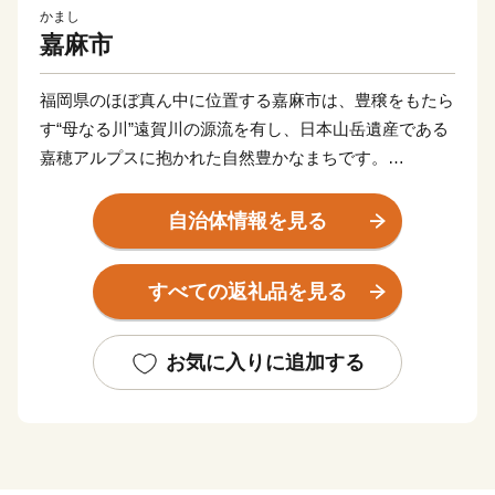
かまし
嘉麻市
福岡県のほぼ真ん中に位置する嘉麻市は、豊穣をもたら
す“母なる川”遠賀川の源流を有し、日本山岳遺産である
嘉穂アルプスに抱かれた自然豊かなまちです。
また、歴史も深く沖出古墳、山野の楽、豊臣秀吉の一夜
城伝説等がある地域でもあります。
自治体情報を見る
さらに、自然を生かし丁寧に作られる嘉麻市ならではの
特産品は、どれも生産者のこだわりが詰まった逸品ばか
すべての返礼品を見る
り。
豊かな自然と深い歴史が織りなす嘉麻の魅力を絶やさぬ
よう、まちづくりを推進してまいります。
お気に入りに追加する