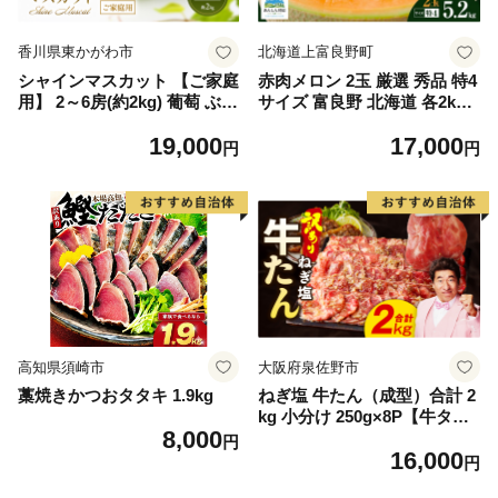
香川県東かがわ市
北海道上富良野町
シャインマスカット 【ご家庭
赤肉メロン 2玉 厳選 秀品 特4
用】 2～6房(約2kg) 葡萄 ぶど
サイズ 富良野 北海道 各2kg
う ブドウ フルーツ 果物 くだ
～2.6kg 2玉 セット ファーム
19,000
17,000
もの 果実 旬の果物 旬のフル
富良野 メロン めろん 果物 く
円
円
ーツ 香川 香川県 東かがわ市
だもの フルーツ デザート 旬
の果物 旬のフルーツ
高知県須崎市
大阪府泉佐野市
藁焼きかつおタタキ 1.9kg
ねぎ塩 牛たん（成型）合計 2
kg 小分け 250g×8P【牛タン
8,000
牛肉 焼肉用 薄切り 訳あり サ
円
16,000
イズ不揃い】
円