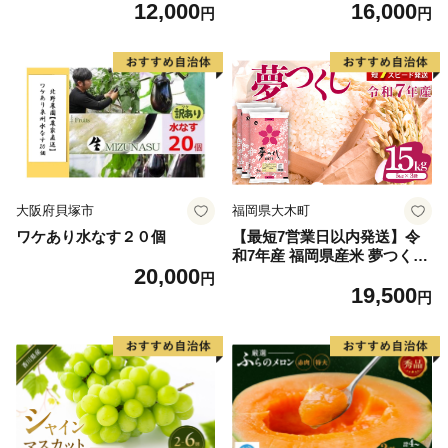
12,000
16,000
毛和牛 ブランド牛 九州 ハン
60] 肉 牛肉 精肉 牛たん 牛タ
円
円
バーグ 牛肉 豚肉 国産 お弁当
ン塩 牛たん塩 冷凍 焼肉 BB
おかず 惣菜 おすすめ 人気】
Q アウトドア バーベキュー
(H083106)
厚切り タン
大阪府貝塚市
福岡県大木町
ワケあり水なす２０個
【最短7営業日以内発送】令
和7年産 福岡県産米 夢つくし
20,000
15kg 精米 ※北海道・沖縄・
円
19,500
離島は配送不可
円