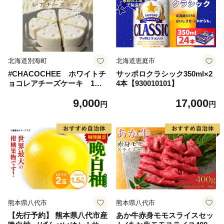
北海道別海町
北海道恵庭市
#CHACOCHEE ホワイトチ
サッポロクラシック350ml×2
ョコレアチーズケーキ 1ホ
4本【930010101】
ール(直径15cm)（北海道,別
9,000
17,000
海町,チーズ,ちーず,チーズケ
円
円
ーキ,ふるさと納税）
熊本県八代市
熊本県八代市
【先行予約】 熊本県八代市産
あか牛赤身モモスライスセッ