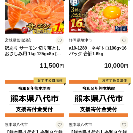
宮城県気仙沼市
静岡県焼津市
訳あり サーモン 切り落とし
a10-1289 ネギトロ100g×16
おさしみ用 1kg 125gx8p [足
パック 合計1.6kg
利本店 宮城県 気仙沼市 2056
11,500
10,000
4313] 魚 魚介類 鮭 お刺し身
円
円
刺し身 刺身 生 生食 個包装
チリ銀鮭 銀鮭 海鮮 海鮮丼 魚
介
熊本県八代市
熊本県八代市
【熊本県八代市】令和８年熊
【熊本県八代市】令和８年熊