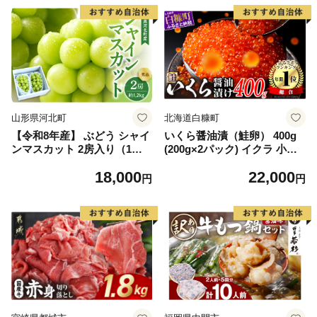
山形県河北町
北海道白糠町
【令和8年産】 ぶどう シャイ
いくら醤油漬（鮭卵） 400g
ンマスカット 2房入り（1房6
(200g×2パック) イクラ 小分
00g前後） 秀品 山形県河北町
け いくら醤油漬 鮭いくら い
18,000
22,000
産【山形eLab】 ka074-023-r
くら醤油漬け 鮭 鮭卵 ikura
円
円
8
醤油いくら 冷凍いくら いく
ら北海道 醤油鮭いくら 人気
大好評品 北海道 白糠町