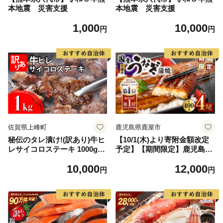
本地震 災害支援
本地震 災害支援
1,000
10,000
円
円
佐賀県上峰町
鹿児島県鹿屋市
秘伝のタレ漬け!(訳あり)牛ヒ
【10/1(木)より寄附金額改定
レサイコロステーキ 1000g
予定】【期間限定】鹿児島県
【B-1098-AS】
大隅産うなぎ蒲焼4尾（400
10,000
12,000
g） KN007-023
円
円