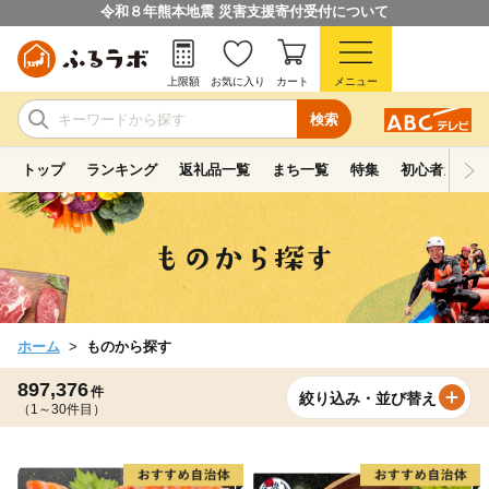
令和８年熊本地震 災害支援寄付受付について
上限額
お気に入り
カート
メニュー
検索
トップ
ランキング
返礼品一覧
まち一覧
特集
初心者ガイド
ホーム
ものから探す
897,376
件
絞り込み・並び替え
（1～30件目）