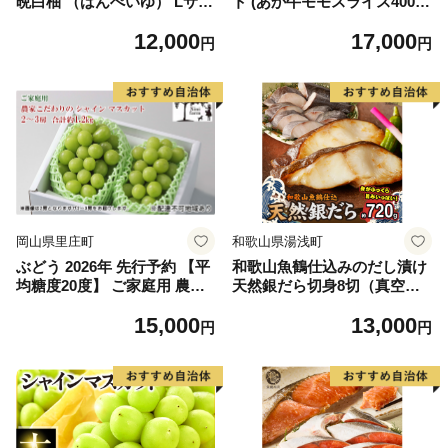
晩白柚 （ばんぺいゆ） Lサイ
ト (あか牛モモスライス400
ズ 2玉 柑橘 みかん 果物 くだ
g、あか牛のたれ200ml付き)
12,000
17,000
もの フルーツ おやつ 特産 熊
円
円
本県 八代市 【2026年12月上
旬より順次発送】
岡山県里庄町
和歌山県湯浅町
ぶどう 2026年 先行予約 【平
和歌山魚鶴仕込みのだし漬け
均糖度20度】 ご家庭用 農家
天然銀だら切身8切（真空パ
こだわりの シャイン マスカ
ック入） 約720g 小分け 独自
15,000
13,000
ット 2～3房 合計約1.2kg ブ
製法 良質な脂 ふっくら 柔ら
円
円
ドウ 葡萄 岡山県産 国産 フル
かい 身質 甘み 旨味 白身魚の
ーツ 果物 【 Nini farm 農家
トロ 梅酒 北海道南産 真こん
直送 】
ぶ だし漬け 煮付け ムニエル
味噌漬け 鍋物 冷凍 湯浅町 送
料無料_G7334