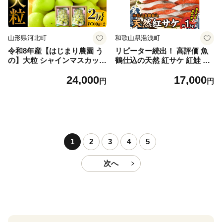
山形県河北町
和歌山県湯浅町
令和8年産【はじまり農園 う
リピーター続出！ 高評価 魚
の】大粒 シャインマスカット
鶴仕込の天然 紅サケ 紅鮭 鮭
２房（約700g×2房） 山形県
サーモン 切身 切り身 約1kg
24,000
17,000
河北町産 【河北町観光物産協
レビュー高評価 小分け 真空
円
円
会】 ka002-004-r8
パック 梅酒 真昆布 使用 だし
まろやか 天然 鮭 魚 海の幸
海鮮 魚介 食品 食べ物 おかず
お弁当 水産加工品 冷凍 グル
メ お取り寄せ 和歌山県 湯浅
町 送料無料_G7317
1
2
3
4
5
次へ