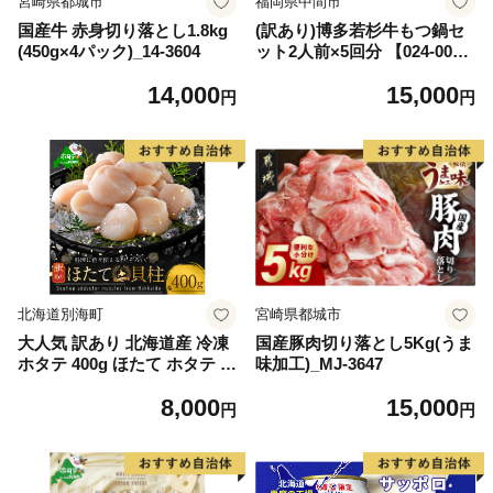
宮崎県都城市
福岡県中間市
国産牛 赤身切り落とし1.8kg
(訳あり)博多若杉牛もつ鍋セ
(450g×4パック)_14-3604
ット2人前×5回分 【024-002
7】
14,000
15,000
円
円
北海道別海町
宮崎県都城市
大人気 訳あり 北海道産 冷凍
国産豚肉切り落とし5Kg(うま
ホタテ 400g ほたて ホタテ 帆
味加工)_MJ-3647
立 貝柱 海鮮 魚介類 刺身 大
8,000
15,000
粒 天然 海鮮 ランキング 大人
円
円
気 人気 おすすめ 訳あり ）