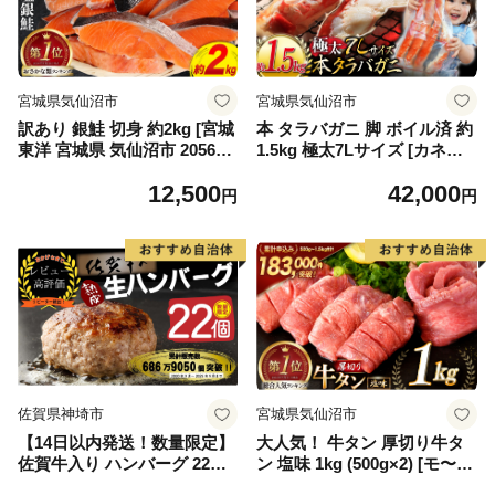
宮城県気仙沼市
宮城県気仙沼市
訳あり 銀鮭 切身 約2kg [宮城
本 タラバガニ 脚 ボイル済 約
東洋 宮城県 気仙沼市 205649
1.5kg 極太7Lサイズ [カネダ
91] 鮭 魚介類 海鮮 訳アリ 規
イ 宮城県 気仙沼市 2056432
12,500
42,000
格外 不揃い さけ サケ 鮭切身
6] カニ かに 蟹 たらばがに た
円
円
シャケ 切り身 冷凍 家庭用 お
らば蟹 タラバ蟹 たらば タラ
かず 弁当 支援 サーモン 銀鮭
バ ボイル
切り身 魚 わけあり
佐賀県神埼市
宮城県気仙沼市
【14日以内発送！数量限定】
大人気！ 牛タン 厚切り牛タ
佐賀牛入り ハンバーグ 22個
ン 塩味 1kg (500g×2) [モ〜ラ
2.6kg(120g×22個)【佐賀牛 黒
ンド 宮城県 気仙沼市 205646