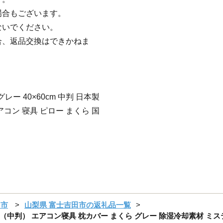
場合もございます。
ないでください。
合、返品交換はできかねま
ー 40×60cm 中判 日本製
アコン 寝具 ピロー まくら 国
田市
山梨県 富士吉田市の返礼品一覧
判） エアコン寝具 枕カバー まくら グレー 除湿冷却素材 ミステ