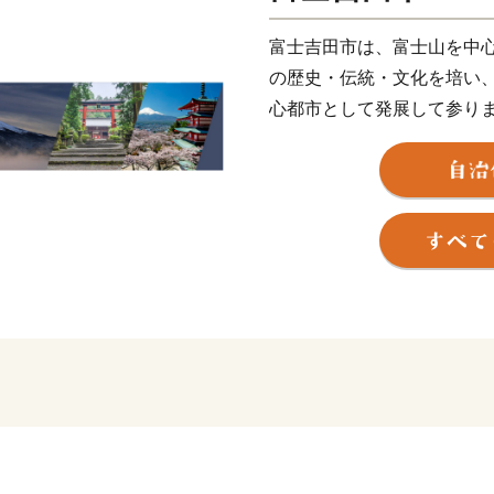
富士吉田市は、富士山を中
の歴史・伝統・文化を培い
心都市として発展して参り
山梨県の南東部、日本一の標
山の北麓に位置し、海抜75
です。 古くから、富士山信
化の面影が今も残されてい
また、明治以降、織物が近
経済・文化の面で富士北麓
した。
そして、その織物によって
となった『ハタオリマチフェ
で”JAPAN”を感じられる
まで一気に駆け上がる『富