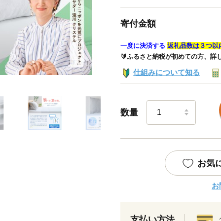
寄付金額
一度に決済する
返礼品数は３つ以
🔰ふるさと納税が初めての方、詳
仕組みについて知る
数量
お気
お
支払い方法