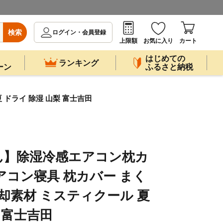
検索
ログイン・会員登録
上限額
お気に入り
カート
はじめての
ランキング
ーン
ふるさと納税
ドライ 除湿 山梨 富士吉田
ん】除湿冷感エアコン枕カ
アコン寝具 枕カバー まく
冷却素材 ミスティクール 夏
 富士吉田