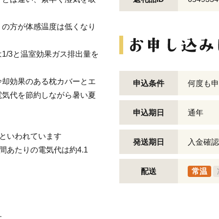
。
」の方が体感温度は低くなり
1/3と温室効果ガス排出量を
冷却効果のある枕カバーとエ
申込条件
何度も申
電気代を節約しながら暑い夏
申込期日
通年
るといわれています
発送期日
入金確認
間あたりの電気代は約4.1
配送
常温
。
す。