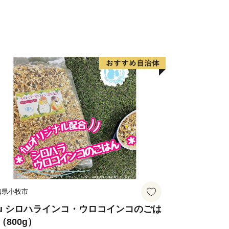
トがあります。
知県小牧市
uu シロハラインコ・ウロコインコのごは
（800g）