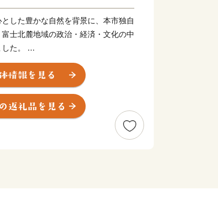
心とした豊かな自然を背景に、本市独自
、富士北麓地域の政治・経済・文化の中
ました。
高3,776メートルと美しさを誇る富士
0メートルの市街地を形成する高原都市
仰の町として栄え、町並みなど御師文
ます。
代産業として脚光を浴びて以来、政治・
の中核都市としての役割を果たしてきま
栄えた街並みと織物（ハタオリ）が一体
スティバル』、富士山×桜×五重塔
『新倉山浅間公園』、市街地から富士山頂
士登山競走』など多くの方にお楽しみい