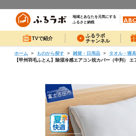
地域とあなたを元気にする
ふるさと納税
ふるラボ
TVで紹介
チャンネル
ホーム
ものから探す
雑貨・日用品
タオル・寝
【甲州羽毛ふとん】除湿冷感エアコン枕カバー（中判） エアコ