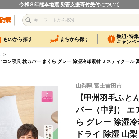
令和８年熊本地震 災害支援寄付受付について
番組･特集
ものから探す
まちから探す
キャンペ
具
ン寝具 枕カバー まくら グレー 除湿冷却素材 ミスティクール 夏 
山梨県 富士吉田市
【甲州羽毛ふと
バー（中判） エ
ら グレー 除湿
ドライ 除湿 山梨