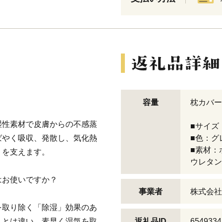
。
容量
枕カバー
湿性素材で皮膚からの不感蒸
■サイズ：
ばやく吸収、発散し、気化熱
■色：グ
■素材：
りを支えます。
ウレタン
はお使いですか？
事業者
株式会社
を取り除く「除湿」効果のあ
」とは違い、素早く湿気を取
返礼品ID
6549334