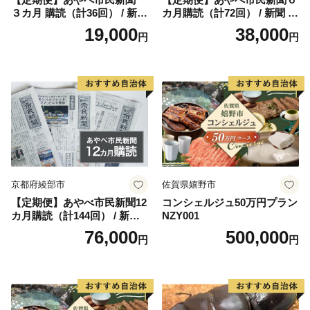
３カ月 購読（計36回） / 新聞
カ月購読（計72回） / 新聞 情
情報誌 定期購読 綾部市 / 株
報誌 定期購読 綾部市 / 株式
19,000
38,000
円
円
式会社あやべ市民新聞社［B
会社あやべ市民新聞社［BSC
SCB001］
B002］
京都府綾部市
佐賀県嬉野市
【定期便】あやべ市民新聞12
コンシェルジュ50万円プラン
カ月購読（計144回） / 新聞
NZY001
情報誌 定期購読 綾部市 / 株
76,000
500,000
円
円
式会社あやべ市民新聞社［B
SCB003］