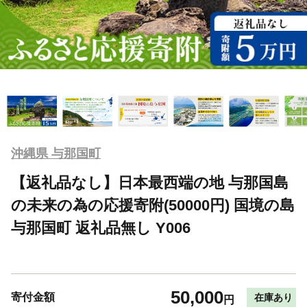
沖縄県 与那国町
【返礼品なし】日本最西端の地 与那国島
の未来の為の応援寄附(50000円) 国境の島
与那国町 返礼品無し Y006
50,000
寄付金額
在庫あり
円