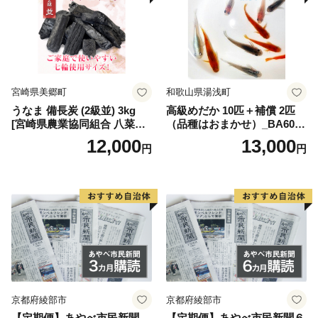
宮崎県美郷町
和歌山県湯浅町
うなま 備長炭 (2級並) 3kg
高級めだか 10匹＋補償 2匹
[宮崎県農業協同組合 八菜館
（品種はおまかせ）_BA6001
ひゅうが店 宮崎県 美郷町 31
n
12,000
13,000
円
円
ap0012] BBQ 七輪 焼肉 高火
力 遠赤外線 長時間 燃焼 煙少
消臭 白炭 キャンプ バーベキ
ュー 宮崎県 産 送料無料
京都府綾部市
京都府綾部市
【定期便】あやべ市民新聞
【定期便】あやべ市民新聞６