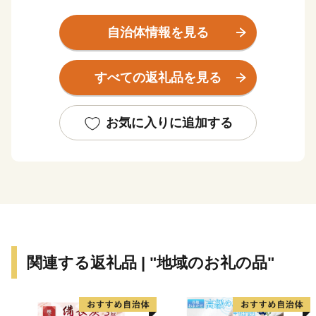
島。
隣接する台湾とは、約111kmの距離にあり、年に数回、
自治体情報を見る
台湾の山並みが見えることもあります。
荒々しい波が打ち付ける断崖絶壁の景観は力強さがあ
すべての返礼品を見る
り、自然・文化・歴史すべてが八重山のどの島にもない
独特の雰囲気で訪れる人々を魅了しています。
お気に入りに追加する
関連する返礼品 | "地域のお礼の品"