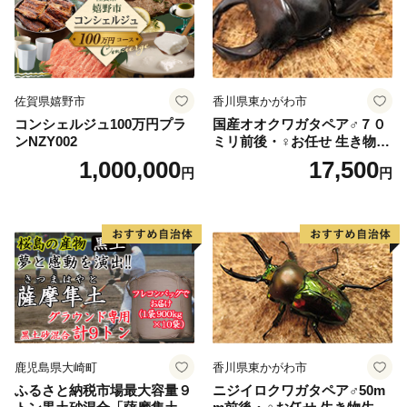
佐賀県嬉野市
香川県東かがわ市
コンシェルジュ100万円プラ
国産オオクワガタペア♂７０
ンNZY002
ミリ前後・♀お任せ 生き物生
き物
1,000,000
17,500
円
円
鹿児島県大崎町
香川県東かがわ市
ふるさと納税市場最大容量９
ニジイロクワガタペア♂50m