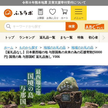
令和８年熊本地震 災害支援寄付受付について
上限額
お気に入り
カート
メニュー
検索
トップ
ランキング
返礼品一覧
まち一覧
特集
初心者ガイド
ホーム
ものから探す
地域のお礼の品
地域のお礼の品
【返礼品なし】日本最西端の地 与那国島の未来の為の応援寄附(50000
円) 国境の島 与那国町 返礼品無し Y006