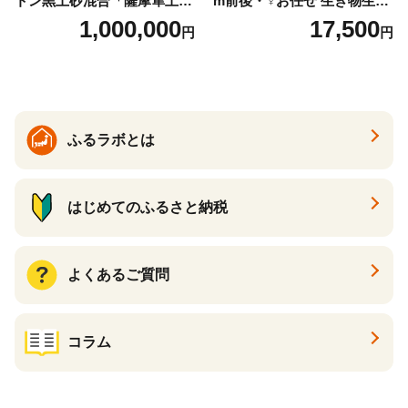
トン黒土砂混合「薩摩隼土」
m前後・♀お任せ 生き物生き
（夢と感動の演出のグラウン
物
1,000,000
17,500
円
円
ド用！）
ふるラボとは
はじめてのふるさと納税
よくあるご質問
コラム