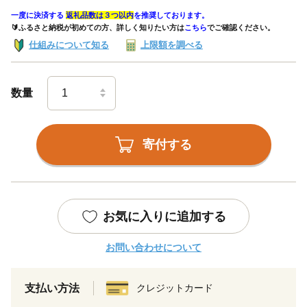
一度に決済する
返礼品数は３つ以内
を推奨しております。
🔰ふるさと納税が初めての方、詳しく知りたい方は
こちら
でご確認ください。
仕組みについて知る
上限額を調べる
数量
寄付する
お気に入りに追加する
お問い合わせについて
支払い方法
クレジットカード