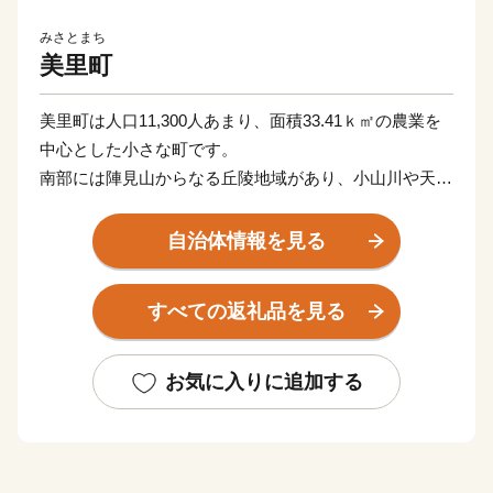
みさとまち
美里町
美里町は人口11,300人あまり、面積33.41ｋ㎡の農業を
中心とした小さな町です。
南部には陣見山からなる丘陵地域があり、小山川や天神
川などの水辺空間を配し、ふるさとを感じる貴重な自然
や田園の広がる農村風景は、人々にやすらぎとうるおい
自治体情報を見る
を与えています。
すべての返礼品を見る
少子高齢化の傾向は、美里町においても顕著に現れ、日
本創成会議が発表した「消滅の可能性が高い市町村」に
含まれております。
お気に入りに追加する
美里町は、ここから脱却するべく『心身ともに美しく暮
らせるまちづくり』に鋭意取組んでいます。
美里町では現在、関越自動車道寄居パーキングエリアに
スマートインターチェンジを設置し、交通の優位性を高