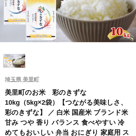
埼玉県 美里町
美里町のお米 彩のきずな
10kg（5kg×2袋）【つながる美味しさ、
彩のきずな】 ／ 白米 国産米 ブランド米
甘み つや 香り バランス 食べやすい 冷
めてもおいしい 弁当 おにぎり 家庭用 ス