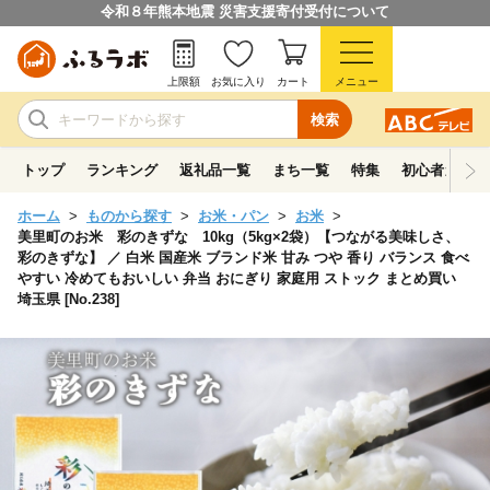
令和８年熊本地震 災害支援寄付受付について
上限額
お気に入り
カート
メニュー
検索
トップ
ランキング
返礼品一覧
まち一覧
特集
初心者ガイド
ホーム
ものから探す
お米・パン
お米
美里町のお米 彩のきずな 10kg（5kg×2袋）【つながる美味しさ、
彩のきずな】 ／ 白米 国産米 ブランド米 甘み つや 香り バランス 食べ
やすい 冷めてもおいしい 弁当 おにぎり 家庭用 ストック まとめ買い
埼玉県 [No.238]