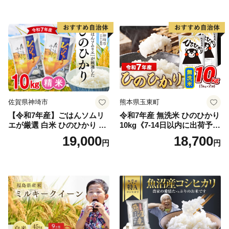
真空パック包装 真空包装 長
産米 お米 生活応援米
期保存 単一原料米 鳥取県日
野町産 Elevation
佐賀県神埼市
熊本県玉東町
【令和7年産】ごはんソムリ
令和7年産 無洗米 ひのひかり
エが厳選 白米 ひのひかり 10
10kg《7-14日以内に出荷予定
kg【神埼市産 米 お米 精米 白
(土日祝除く)》コメ 米 無洗米
19,000
18,700
円
円
米 10kg 5kg×2 ひのひかり ブ
令和7年産 高レビュー｜人気
ランド米 食味鑑定士】(H063
米 熊本県産米 お米 生活応援
164)
米