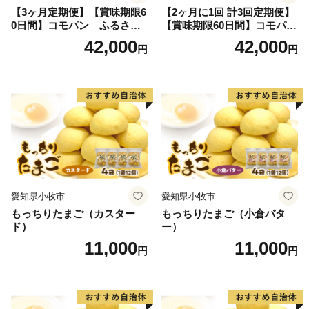
【3ヶ月定期便】【賞味期限6
【2ヶ月に1回 計3回定期便】
0日間】コモパン ふるさと
【賞味期限60日間】コモパ
クロワッサンセット（計90
ン ふるさとクロワッサンセ
42,000
42,000
円
円
個）／災害用備蓄 保存食 非
ット（計90個）／災害用備蓄
常食 防災グッズにも
保存食 非常食 防災グッズに
も
愛知県小牧市
愛知県小牧市
もっちりたまご（カスター
もっちりたまご（小倉バタ
ド）
ー）
11,000
11,000
円
円