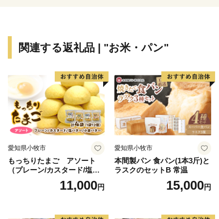
めた取組みを行い、
産業団地の整備やまちの玄関口となるまちづくり拠点地
区の整備など町の活性化に向けた施策を推進していま
関連する返礼品 | "お米・パン"
す。
また、生涯を通じて健康で健全な生活が送れ、この町に
住み続けたい、移住したいという方の希望に応える仕組
みづくりを推進しています。
美里町の取組みに共感頂ける皆様、ぜひ、美里町へ力強
い応援をお願いいたします。
愛知県小牧市
愛知県小牧市
もっちりたまご アソート
本間製パン 食パン(1本3斤)と
（プレーン/カスタード/塩バ
ラスクのセットB 常温
ター/小倉バター）
11,000
15,000
円
円