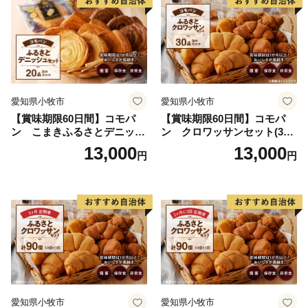
愛知県小牧市
愛知県小牧市
【賞味期限60日間】コモパ
【賞味期限60日間】コモパ
ン こまきふるさとデニッシ
ン クロワッサンセット(30
ュセット（20個入り）／災害
個入り)／災害用備蓄 保存食
13,000
13,000
円
円
用備蓄 保存食 非常食 防災グ
非常食 防災グッズにも
ッズにも
愛知県小牧市
愛知県小牧市