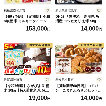
福島県南相馬市
新潟県新潟県庁
【先行予約】【定期便】令和
DH02 「無洗米」 新潟県 魚
8年産 米 ミルキークイーン
沼産 コシヒカリ お米 5kg こ
白米 45kg (5kg×9回) | ミルキ
しひかり 精米 米（お米の美
153,000
14,000
円
円
ークイーン 米5kg 福島 福島
味しい炊き方ガイド付き）
県産 福島産 精米 お米 米 コ
メ 武田ファーム サムランド
福島県 南相馬市 cu006-ae
佐賀県神埼市
愛知県小牧市
【令和7年産】さがびより 精
【賞味期限60日間】コモパ
米 10kg【特A受賞米 米 5kg×
ン こまきふるさとセット
2袋 お米 コメ こめ 国産 美味
（24個入り）／災害用備蓄
19,000
14,000
円
円
しい ブランド米 人気 ランキ
保存食 非常食 防災グッズに
ング 増田米穀】(H015224)
も