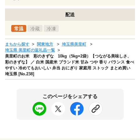
配送
常温
冷蔵
冷凍
まちから探す
関東地方
埼玉県美里町
埼玉県 美里町の返礼品一覧
美里町のお米 彩のきずな 10kg（5kg×2袋）【つながる美味しさ、
彩のきずな】 ／ 白米 国産米 ブランド米 甘み つや 香り バランス 食べ
やすい 冷めてもおいしい 弁当 おにぎり 家庭用 ストック まとめ買い
埼玉県 [No.238]
このページをシェアする