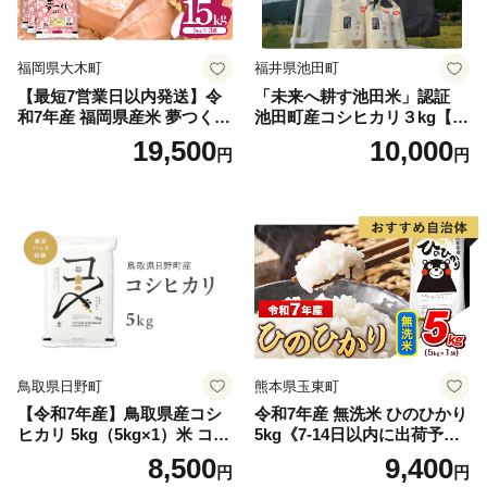
福岡県大木町
福井県池田町
【最短7営業日以内発送】令
「未来へ耕す池田米」認証
和7年産 福岡県産米 夢つくし
池田町産コシヒカリ３kg【お
15kg 精米 ※北海道・沖縄・
1人様につき３セットまで】
19,500
10,000
円
円
離島は配送不可
鳥取県日野町
熊本県玉東町
【令和7年産】鳥取県産コシ
令和7年産 無洗米 ひのひかり
ヒカリ 5kg（5kg×1）米 コシ
5kg《7-14日以内に出荷予定
ヒカリ こしひかり お米 白米
(土日祝除く)》コメ 米 無洗米
8,500
9,400
円
円
精米 5キロ おこめ こめ コメ
高レビュー｜人気米 熊本県