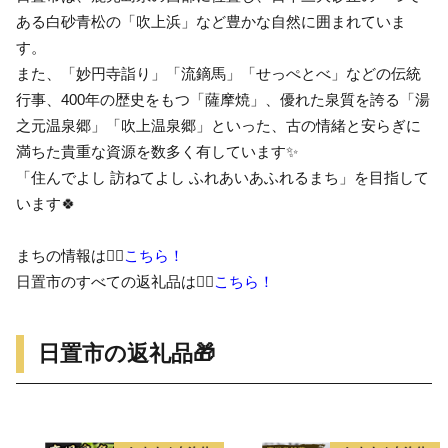
ある白砂青松の「吹上浜」など豊かな自然に囲まれていま
す。
また、「妙円寺詣り」「流鏑馬」「せっぺとべ」などの伝統
行事、400年の歴史をもつ「薩摩焼」、優れた泉質を誇る「湯
之元温泉郷」「吹上温泉郷」といった、古の情緒と安らぎに
満ちた貴重な資源を数多く有しています✨
「住んでよし 訪ねてよし ふれあいあふれるまち」を目指して
います🍀
まちの情報は👉🏻
こちら！
日置市のすべての返礼品は👉🏻
こちら！
日置市の返礼品🎁