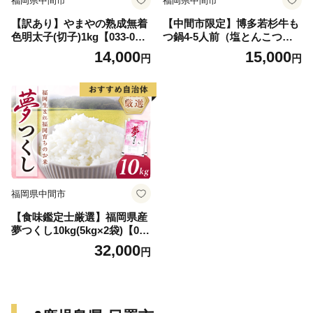
福岡県中間市
福岡県中間市
【訳あり】やまやの熟成無着
【中間市限定】博多若杉牛も
色明太子(切子)1kg【033-003
つ鍋4-5人前（塩とんこつ
6】
味）【024-0023】
14,000
15,000
円
円
福岡県中間市
【食味鑑定士厳選】福岡県産
夢つくし10kg(5kg×2袋)【039
-0006】
32,000
円