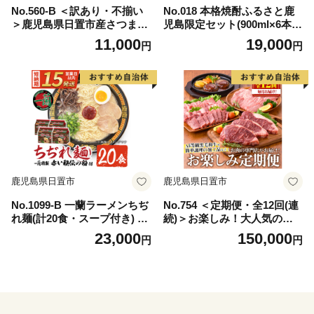
No.560-B ＜訳あり・不揃い
No.018 本格焼酎ふるさと鹿
＞鹿児島県日置市産さつまい
児島限定セット(900ml×6本)
も！熟成紅はるか(約12kg) 国
酒 焼酎 さつま芋 米麹 アルコ
11,000
19,000
円
円
産 九州産 サツマイモ 訳アリ
ール 常温 常温保存 飲み比べ
紅春香 熟成 芋 焼き芋 野菜
セット 頒布会 選べる【小正
スイーツ 常温保存【末永商
醸造】
店】
鹿児島県日置市
鹿児島県日置市
No.1099-B 一蘭ラーメンちぢ
No.754 ＜定期便・全12回(連
れ麺(計20食・スープ付き) 麺
続)＞お楽しみ！大人気の返
常温保存 簡単 簡単調理 中華
礼品定期便(全12回・ステー
23,000
150,000
円
円
お手軽 インスタント 本格 博
キ、ハンバーグ、ローストビ
多ラーメン 備蓄 保存食 仕送
ーフなど)【LRプラスK】
り 日置市限定 一蘭 ちぢれ麺
【一蘭】【1099-A】【1099-
B】【1099-C】【1363】【13
64】【1365】【1366】【136