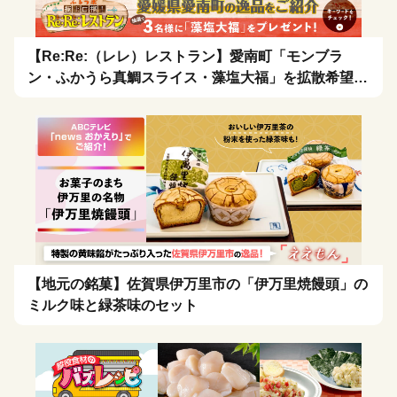
【Re:Re:（レレ）レストラン】愛南町「モンブラ
ン・ふかうら真鯛スライス・藻塩大福」を拡散希望！
🍴
【地元の銘菓】佐賀県伊万里市の「伊万里焼饅頭」の
ミルク味と緑茶味のセット