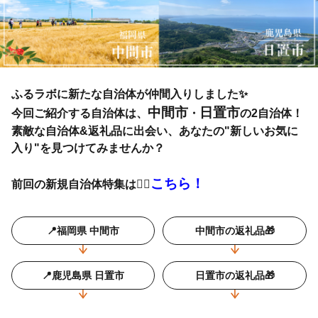
ふるラボに新たな自治体が仲間入りしました✨
中間市
日置市
今回ご紹介する自治体は、
・
の2自治体！
素敵な自治体&返礼品に出会い、あなたの"新しいお気に
入り"を見つけてみませんか？
こちら！
前回の新規自治体特集は👉🏻
📍福岡県 中間市
中間市の返礼品🎁
📍鹿児島県 日置市
日置市の返礼品🎁