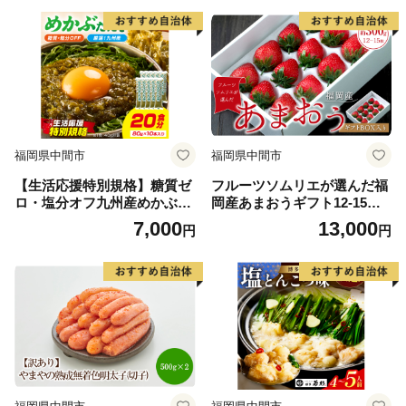
福岡県中間市
福岡県中間市
【生活応援特別規格】糖質ゼ
フルーツソムリエが選んだ福
ロ・塩分オフ九州産めかぶた
岡産あまおうギフト12-15粒
たき10本セット【001-0480】
【011-0092】
7,000
13,000
円
円