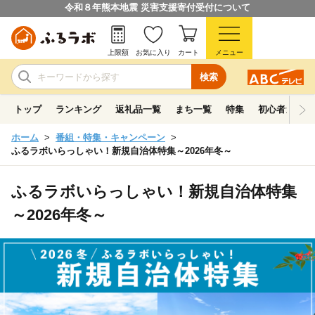
令和８年熊本地震 災害支援寄付受付について
上限額
お気に入り
カート
メニュー
検索
トップ
ランキング
返礼品一覧
まち一覧
特集
初心者ガイド
ホーム
番組・特集・キャンペーン
ふるラボいらっしゃい！新規自治体特集～2026年冬～
ふるラボいらっしゃい！新規自治体特集
～2026年冬～