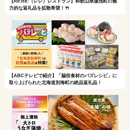
【Re:Re:（レレ）レストラン】和歌山県湯浅町の魅
力的な返礼品を拡散希望！🍴
【ABCテレビで紹介】「脇役食材のバズレシピ」に
取り上げられた北海道別海町の絶品返礼品！