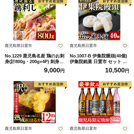
鹿児島県日置市
鹿児島県日置市
No.1229 鹿児島名産 鶏のお刺
No.1007-B 伊集院饅頭(40個)
身(計800g・200g×4P) 刺身
伊集院銘菓 日置市 セット 和
鶏刺し 鶏肉 お肉 小分け 個包
菓子 スイーツ 郷土菓子 お菓
9,000
10,500
円
円
装 晩酌 おつまみ おかず 冷凍
子 ギフト 贈答品 贈り物【山
【やきにく茶屋和昇】
口菓子舗】
鹿児島県日置市
鹿児島県日置市