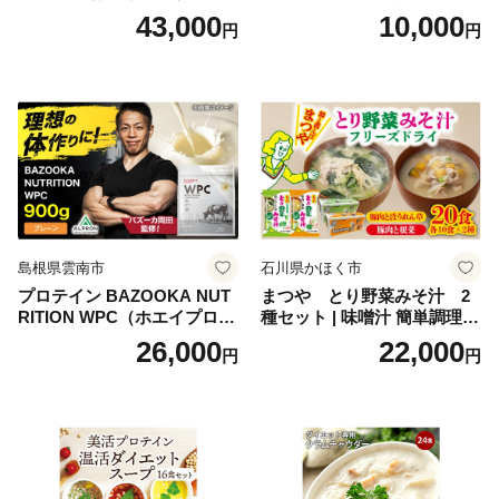
寸 3段重 2～3人前 おせち料
かず お酒 おつまみ ギフト キ
43,000
10,000
円
円
理 重箱 お正月 冷凍おせち 縁
ャンプ アウトドア キャンプ
起物 祝箸付 福岡 お節 オセチ
飯 保存食 非常食 鶏肉 肉 お
oseti osechi お祝い 迎春おせ
肉 鶏 人気 厳選 静岡県袋井市
ち 本格おせち おせち予約 年
末 年始 お取り寄せ 新春 贅沢
おせち こだわりおせち 惣菜
老舗おせち ふるさと納税お
せち 御節 お節料理 正月 調理
不要 おせち料理2027
島根県雲南市
石川県かほく市
プロテイン BAZOOKA NUT
まつや とり野菜みそ汁 2
RITION WPC（ホエイプロテ
種セット | 味噌汁 簡単調理
イン）＜プレーン＞ 900g｜
お味噌 おみそ みそ とり野菜
26,000
22,000
円
円
バズーカ岡田監修・植物由来
時短料理 時短ごはん ご当地
の甘味料使用・国内製造 島
フリーズドライ
根県雲南市/株式会社アルプ
ロン [AIEN005]