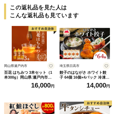
この返礼品を見た人は
こんな返礼品も見ています
岡山県瀬戸内市
埼玉県日高市
百花 はちみつ 3本セット（1
餃子のはながさ ホワイト餃
本300g）岡山県 瀬戸内市産
子 64個 16個×4パック 冷凍
石黒農園 ヨーグルト パン 砂
中華 点心 B級グルメ ご当地
16,000
14,000
円
円
糖の代わり 香り高い いい香
野菜 おつまみ おかず 簡単調
り 季節の花の蜜 トンガリ容
理 時短 リピート 保存 豚肉
器入り
特製 ポーク 大きめ ジューシ
ー ギフト お取り寄せ 日高市