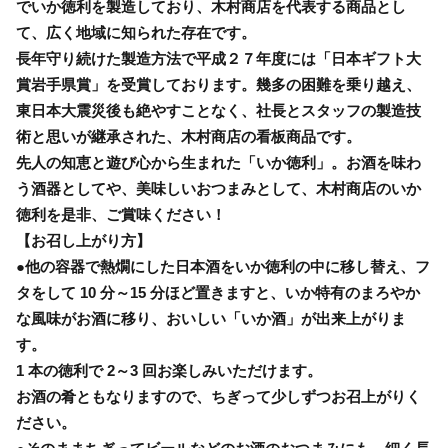
でいか徳利を製造しており、木村商店を代表する商品とし
て、広く地域に知られた存在です。
長年守り続けた製造方法で平成２７年度には「日本ギフト大
賞岩手県賞」を受賞しております。幾多の困難を乗り越え、
東日本大震災後も絶やすことなく、社長とスタッフの製造技
術と思いが継承された、木村商店の看板商品です。
先人の知恵と遊び心から生まれた「いか徳利」。お酒を味わ
う酒器としてや、美味しいおつまみとして、木村商店のいか
徳利を是非、ご賞味ください！
【お召し上がり方】
●他の容器で熱燗にした日本酒をいか徳利の中に移し替え、フ
タをして 10 分～15 分ほど置きますと、いか特有のまろやか
な風味がお酒に移り、おいしい「いか酒」が出来上がりま
す。
1 本の徳利で 2～3 回お楽しみいただけます。
お酒の肴ともなりますので、ちぎって少しずつお召上がりく
ださい。