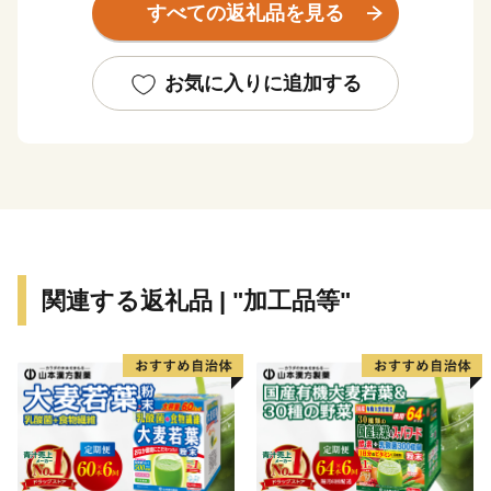
すべての返礼品を見る
す。
サケ、アワビ、ウニなど豊かな漁業資源に恵まれてい
ますが、中でもカキ、ホタテの養殖漁業が盛んに行われ
お気に入りに追加する
ており、カキの出荷シーズンである晩秋から春先には、
採れたてのカキを殻付きのまま蒸して時間内で食べ放題
できる「三陸山田かき小屋」も多くの方にご好評いただ
いています。
また、全国でも最高レベルの品質の乾しいたけや、香
りの強い松茸の産地でもあり、海、山の四季おりおりを
感じる味覚に満ちています。
関連する返礼品 | "加工品等"
湖に例えられるほど波おだやかな山田湾にはぽっかり
と島が浮かんでいます。
１６４３年にオランダ船ブレスケンス号がこの島に着い
たという史実から、「オランダ島」と呼ばれています。
オランダ島は、無人島の海水浴場として観光客や地域の
子どもたちにも親しまれていましたが、東日本大震災で
被災。現在は復旧し、海水浴場として再オープンを果た