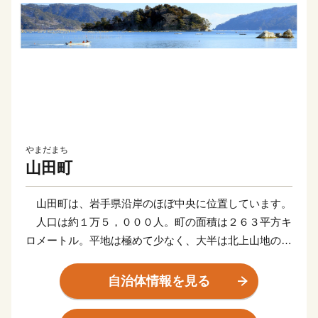
やまだまち
山田町
山田町は、岩手県沿岸のほぼ中央に位置しています。
人口は約１万５，０００人。町の面積は２６３平方キ
ロメートル。平地は極めて少なく、大半は北上山地の山
林が占めています。沖合は親潮と黒潮が交差し、世界有
数と称される三陸沖漁場を形成しています。海岸線は典
自治体情報を見る
型的なリアス海岸で、波静かな「山田湾」、開放的な
「船越湾」を擁し、三陸復興国立公園に指定されていま