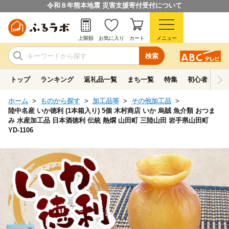
令和８年熊本地震 災害支援寄付受付について
上限額
お気に入り
カート
メニュー
検索
トップ
ランキング
返礼品一覧
まち一覧
特集
初心者ガイド
ホーム
ものから探す
加工品等
その他加工品
陸中名産 いか徳利 (1本箱入り) 5個 木村商店 いか 烏賊 魚介類 おつま
み 水産加工品 日本酒徳利 伝統 熱燗 山田町 三陸山田 岩手県山田町
YD-1106