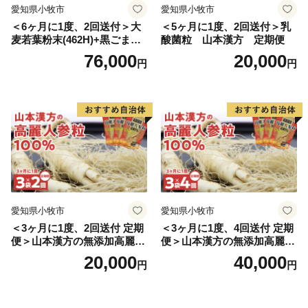
愛知県小牧市
愛知県小牧市
＜6ヶ月に1度、2回送付＞大
＜5ヶ月に1度、2回送付＞乳
麦若葉粉末(462H)+黒ごま黒
酸菌粒 山本漢方 定期便
豆きな粉+ 糖流茶 山本漢
76,000
20,000
円
円
方 定期便
愛知県小牧市
愛知県小牧市
＜3ヶ月に1度、2回送付 定期
＜3ヶ月に1度、4回送付 定期
便＞山本漢方の無添加高麗人
便＞山本漢方の無添加高麗人
参粒
参粒
20,000
40,000
円
円