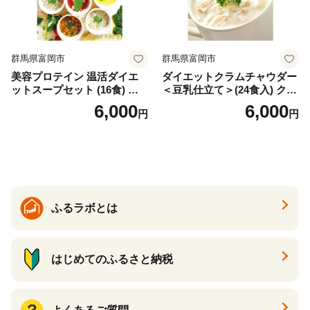
群馬県富岡市
群馬県富岡市
美容プロテイン 温活ダイエ
ダイエットクラムチャウダー
ットスープセット (16食) 小
＜豆乳仕立て＞(24食入) クラ
分け スープ 食べ比べ セット
ムチャウダー 豆乳 ダイエッ
6,000
6,000
円
円
詰合せ クラムチャウダー チ
ト スープ プロテイン たんぱ
ゲ コーン ポタージュ トマト
く質 食物繊維 食品 F20E-799
温活 ダイエット 美容 プロテ
イン 食品 F20E-809
ふるラボとは
はじめてのふるさと納税