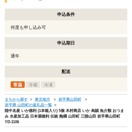
申込条件
何度も申し込み可
申込期日
通年
配送
常温
冷蔵
冷凍
まちから探す
東北地方
岩手県山田町
岩手県 山田町の返礼品一覧
陸中名産 いか徳利 (1本箱入り) 5個 木村商店 いか 烏賊 魚介類 おつま
み 水産加工品 日本酒徳利 伝統 熱燗 山田町 三陸山田 岩手県山田町
YD-1106