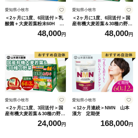
しています。夏は海水浴、春から秋にかけてはマリンツ
愛知県小牧市
愛知県小牧市
ーリズムやキャンプでお楽しみいただけます。天気の良
＜2ヶ月に1度、6回送付＞乳
＜2ヶ月に1度、6回送付＞国
い日に島の周りに広がるエメラルドブルーの美しい景観
酸菌＋大麦若葉粉末60H 山
産有機大麦若葉＆30種の野
は必見です。
本漢方 定期便
菜 山本漢方 定期便
48,000
48,000
円
円
愛知県小牧市
愛知県小牧市
＜2ヶ月に1度、3回送付＞国
＜12ヶ月連続＞NMN 山本
産有機大麦若葉＆30種の野
漢方 定期便
菜 山本漢方 定期便
24,000
168,000
円
円