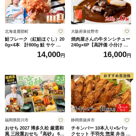
北海道鹿部町
大阪府泉佐野市
鮭フレーク（紅鮭ほぐし）20
焼肉屋さんの牛タンシチュー
0g×4本 計800g 鮭 サケ 鮭
240g×6P【高評価 小分け 惣
ほぐし サケフレーク シャケ
菜 牛たん 一人暮らし 冷凍】
14,000
16,000
円
円
フレーク 鮭フレーク
福岡県田川市
静岡県袋井市
おせち 2027 博多久松 厳選和
チキンバー 10本入り×5パッ
風 三段重おせち『高砂』 6.5
クセット 手羽先 惣菜 弁当 お