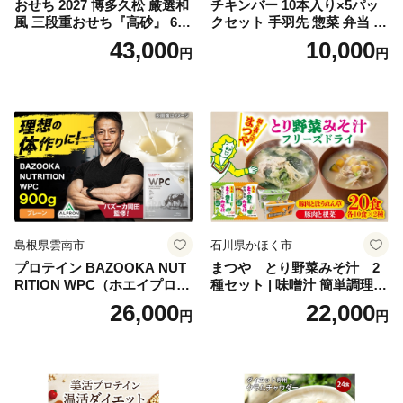
おせち 2027 博多久松 厳選和
チキンバー 10本入り×5パッ
風 三段重おせち『高砂』 6.5
クセット 手羽先 惣菜 弁当 お
寸 3段重 2～3人前 おせち料
かず お酒 おつまみ ギフト キ
43,000
10,000
円
円
理 重箱 お正月 冷凍おせち 縁
ャンプ アウトドア キャンプ
起物 祝箸付 福岡 お節 オセチ
飯 保存食 非常食 鶏肉 肉 お
oseti osechi お祝い 迎春おせ
肉 鶏 人気 厳選 静岡県袋井市
ち 本格おせち おせち予約 年
末 年始 お取り寄せ 新春 贅沢
おせち こだわりおせち 惣菜
老舗おせち ふるさと納税お
せち 御節 お節料理 正月 調理
不要 おせち料理2027
島根県雲南市
石川県かほく市
プロテイン BAZOOKA NUT
まつや とり野菜みそ汁 2
RITION WPC（ホエイプロテ
種セット | 味噌汁 簡単調理
イン）＜プレーン＞ 900g｜
お味噌 おみそ みそ とり野菜
26,000
22,000
円
円
バズーカ岡田監修・植物由来
時短料理 時短ごはん ご当地
の甘味料使用・国内製造 島
フリーズドライ
根県雲南市/株式会社アルプ
ロン [AIEN005]