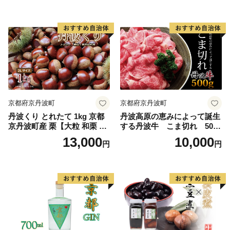
栗ご飯】[018TNX002L]
ン スパークリングワイン】
京都府京丹波町
京都府京丹波町
丹波くり とれたて 1kg 京都
丹波高原の恵みによって誕生
京丹波町産 栗【大粒 和栗 国
する丹波牛 こま切れ 500g
産栗 地域限定 くり 栗 栗ご
【国産牛 切り落とし 便利 牛
13,000
10,000
円
円
飯】
コマ 牛細切れ 小間切れ】 ※
北海道・沖縄・その他離島へ
の配送不可