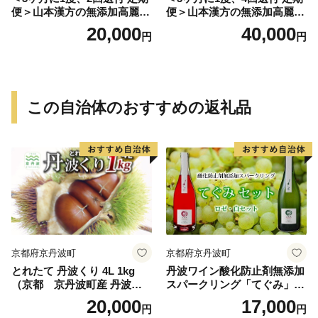
便＞山本漢方の無添加高麗人
便＞山本漢方の無添加高麗人
参粒
参粒
20,000
40,000
円
円
この自治体のおすすめの返礼品
京都府京丹波町
京都府京丹波町
とれたて 丹波くり 4L 1kg
丹波ワイン酸化防止剤無添加
（京都 京丹波町産 丹波栗
スパークリング「てぐみ」ロ
生栗）【大粒 和栗 生栗 国産
ゼ・白セット【国産ぶどう使
20,000
17,000
円
円
栗 地域限定 丹波栗 くり 栗
用 ロゼワイン 白ワイン ワイ