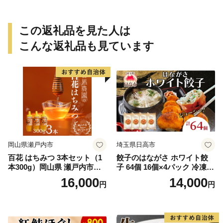
この返礼品を見た人は
こんな返礼品も見ています
岡山県瀬戸内市
埼玉県日高市
百花 はちみつ 3本セット（1
餃子のはながさ ホワイト餃
本300g）岡山県 瀬戸内市産
子 64個 16個×4パック 冷凍
石黒農園 ヨーグルト パン 砂
中華 点心 B級グルメ ご当地
16,000
14,000
円
円
糖の代わり 香り高い いい香
野菜 おつまみ おかず 簡単調
り 季節の花の蜜 トンガリ容
理 時短 リピート 保存 豚肉
器入り
特製 ポーク 大きめ ジューシ
ー ギフト お取り寄せ 日高市