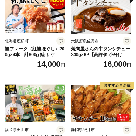
北海道鹿部町
大阪府泉佐野市
鮭フレーク（紅鮭ほぐし）20
焼肉屋さんの牛タンシチュー
0g×4本 計800g 鮭 サケ 鮭
240g×6P【高評価 小分け 惣
ほぐし サケフレーク シャケ
菜 牛たん 一人暮らし 冷凍】
14,000
16,000
円
円
フレーク 鮭フレーク
福岡県田川市
静岡県袋井市