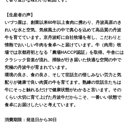
【生産者の声】
いづつ屋は、創業以来60年以上食肉に携わり、丹波高原のき
れいな水と空気、気候風土の中で真心を込めて高品質の丹波
牛を育てています。京丹波町に自社牧場を有し、こだわりと
情熱でおいしい牛肉を食卓へと届けています。牛（肉用）牧
場では京都府初となる「農場HACCP認証」を取得。牛舎には
クラシック音楽が流れ、掃除が行き届いた快適な空間の中で
究極の丹波牛が育まれています。
環境の良さ、食の良さ、そして世話主の惜しみない労力と気
配りが健康で良い肉質の牛を育てます。熟練の世話主たちは
牛にそっと触れるだけで健康状態がわかると言います。その
くらい大切に育て上げた丹波牛だからこそ、一番いい状態で
食卓にお届けしたいと考えています。
消費期限：発送日から30日