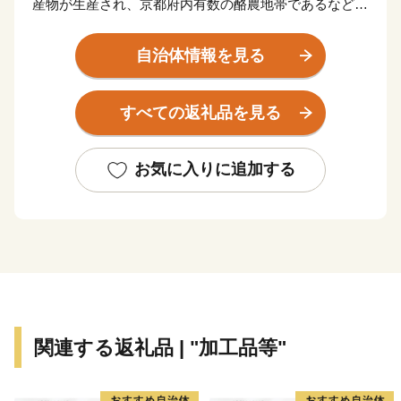
産物が生産され、京都府内有数の酪農地帯であるなど、
「京都の食の台所」です。
四季折々にその姿を美しく変える「琴滝」、丹波高原の
自治体情報を見る
雄峰「長老ヶ岳」などの景勝地があり、特に紅葉シーズ
ンには多くの観光客でにぎわいます。
すべての返礼品を見る
★ABCテレビのニュース情報番組「news おかえり」
で、丹波ワイン「てぐみ」ロゼ・白セット が紹介され
ました！
👉丹波ワイン
お気に入りに追加する
★ほかにも魅力的な返礼品がたくさん‼
👉京都丹波の黒豆「和知黒」
👉濃厚ガトーショコラテリーヌ
関連する返礼品 | "加工品等"