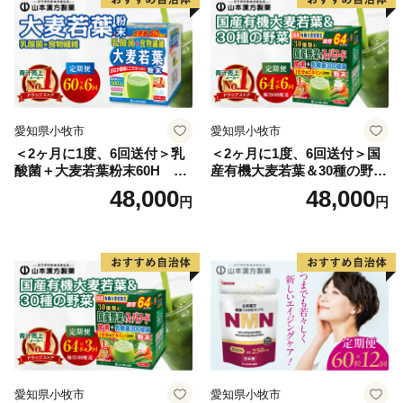
愛知県小牧市
愛知県小牧市
＜2ヶ月に1度、6回送付＞乳
＜2ヶ月に1度、6回送付＞国
酸菌＋大麦若葉粉末60H 山
産有機大麦若葉＆30種の野
本漢方 定期便
菜 山本漢方 定期便
48,000
48,000
円
円
愛知県小牧市
愛知県小牧市