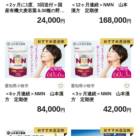
＜2ヶ月に1度、3回送付＞国
＜12ヶ月連続＞NMN 山本
産有機大麦若葉＆30種の野
漢方 定期便
菜 山本漢方 定期便
24,000
168,000
円
円
愛知県小牧市
愛知県小牧市
＜6ヶ月連続＞NMN 山本漢
＜3ヶ月連続＞NMN 山本漢
方 定期便
方 定期便
84,000
42,000
円
円