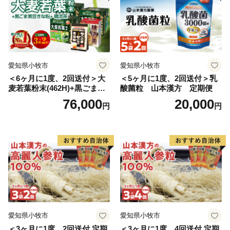
愛知県小牧市
愛知県小牧市
＜6ヶ月に1度、2回送付＞大
＜5ヶ月に1度、2回送付＞乳
麦若葉粉末(462H)+黒ごま黒
酸菌粒 山本漢方 定期便
豆きな粉+ 糖流茶 山本漢
76,000
20,000
円
円
方 定期便
愛知県小牧市
愛知県小牧市
＜3ヶ月に1度、2回送付 定期
＜3ヶ月に1度、4回送付 定期