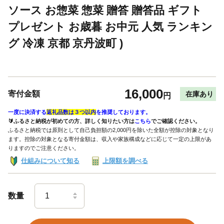
ソース お惣菜 惣菜 贈答 贈答品 ギフト
プレゼント お歳暮 お中元 人気 ランキン
グ 冷凍 京都 京丹波町 )
16,000
寄付金額
在庫あり
円
一度に決済する
返礼品数は３つ以内
を推奨しております。
🔰ふるさと納税が初めての方、詳しく知りたい方は
こちら
でご確認ください。
ふるさと納税では原則として自己負担額の2,000円を除いた全額が控除の対象となり
ます。控除の対象となる寄付金額は、収入や家族構成などに応じて一定の上限があ
りますのでご注意ください。
仕組みについて知る
上限額を調べる
数量