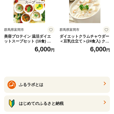
群馬県富岡市
群馬県富岡市
美容プロテイン 温活ダイエ
ダイエットクラムチャウダー
ットスープセット (16食) 小
＜豆乳仕立て＞(24食入) クラ
分け スープ 食べ比べ セット
ムチャウダー 豆乳 ダイエッ
6,000
6,000
円
円
詰合せ クラムチャウダー チ
ト スープ プロテイン たんぱ
ゲ コーン ポタージュ トマト
く質 食物繊維 食品 F20E-799
温活 ダイエット 美容 プロテ
イン 食品 F20E-809
ふるラボとは
はじめてのふるさと納税