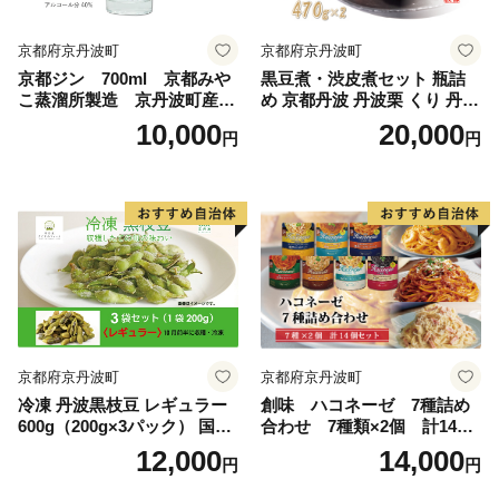
京都府京丹波町
京都府京丹波町
京都ジン 700ml 京都みや
黒豆煮・渋皮煮セット 瓶詰
こ蒸溜所製造 京丹波町産
め 京都丹波 丹波栗 くり 丹波
スピリッツ GIN
黒大豆
10,000
20,000
円
円
京都府京丹波町
京都府京丹波町
冷凍 丹波黒枝豆 レギュラー
創味 ハコネーゼ 7種詰め
600g（200g×3パック） 国産
合わせ 7種類×2個 計14個
京都 丹波 黒豆 えだまめ ビー
セット 【パスタソース 食べ
12,000
14,000
円
円
ル おつまみ ※北海道・沖
比べ スパゲッティ レトルト
縄・その他離島への配送不可
小分け】