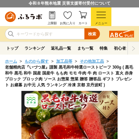
令和８年熊本地震 災害支援寄付受付について
上限額
お気に入り
カート
メニュー
検索
トップ
ランキング
返礼品一覧
まち一覧
特集
初心者ガイド
ホーム
ものから探す
加工品等
その他加工品
老舗精肉店『いづつ屋』謹製 黒毛和牛特選ローストビーフ 300g ( 黒毛
和牛 黒毛 和牛 国産 国産牛 もも肉 モモ 牛肉 牛 肉 ロースト 直火 赤身
ブロック ブロック肉 ソース お惣菜 惣菜 贈答 贈答品 ギフト プレゼン
ト お歳暮 お中元 人気 ランキング 冷凍 京都 京丹波町 )