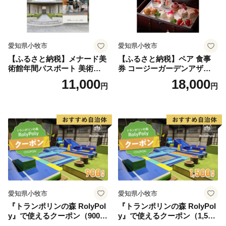
愛知県小牧市
愛知県小牧市
【ふるさと納税】メナード美
【ふるさと納税】ペア 食事
術館年間パスポート 美術館
券 コージーガーデンアザレ
メナード アート
ア アフタヌーン宝石箱 ホテ
11,000
18,000
円
円
ル特製 デザート 6種類 サン
ドウィッチ コーヒー または
紅茶 スイーツ アフタヌーン
ティー チケット 券 2名様分
お祝 誕生日 記念日 名鉄小牧
ホテル 愛知県 小牧市 送料無
料
愛知県小牧市
愛知県小牧市
『トランポリンの森 RolyPol
『トランポリンの森 RolyPol
y』で使えるクーポン（900
y』で使えるクーポン（1,500
円）
円）