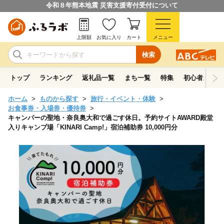
令和８年熊本地震 災害支援寄付受付について
上限額
お気に入り
カート
メニュー
検索
トップ
ランキング
返礼品一覧
まち一覧
特集
初心者ガイド
ホーム
ものから探す
旅行・イベント・体験
お食事券・入場券・優待券
キャンパーの聖地・奈良奥大和で過ごす休日。予約サイトAWARD殿堂
入りキャンプ場「KINARI Camp!」宿泊補助券 10,000円分