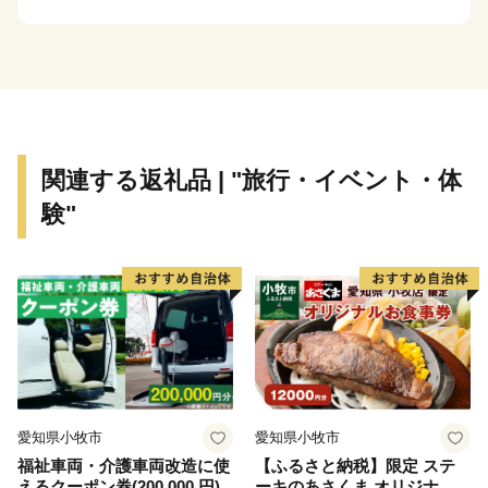
奈良県は、近畿地方のほぼ中央に位置し、東西
78.6km、南北103.4kmと南北に長く、海のない内陸県で
はありますが、盆地や高原、山に囲まれた自然豊かな環
境です。
1300年～1400年前に都が置かれた地域で、日本の国の
関連する返礼品 | "旅行・イベント・体
はじまりを体感できる、「古都奈良の文化財」、「法隆
験"
寺地域の仏教建造物」、「紀伊山地の霊場と参詣道」と
いった３つの世界遺産に囲まれています。
国宝や重要文化財の建築・仏像が数多く残され、豊かな
歴史文化資源に恵まれており、観光客で賑わっていま
す。
※県立医科大学の運営支援・施設整備(未来への飛躍基
愛知県小牧市
愛知県小牧市
金」」 へのご寄附をご希望の方は下記バナー(ふるさ
福祉車両・介護車両改造に使
【ふるさと納税】限定 ステ
と奈良県応援サイト)(外部リンク)よりお手続きをお願い
えるクーポン券(200,000 円)
ーキのあさくま オリジナル