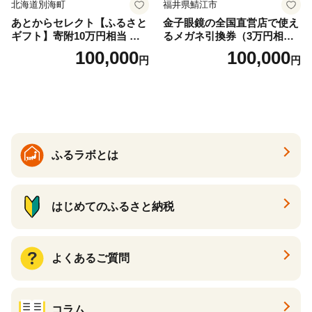
北海道別海町
福井県鯖江市
あとからセレクト【ふるさと
金子眼鏡の全国直営店で使え
ギフト】寄附10万円相当 あ
るメガネ引換券（3万円相
とから選べる！ ギフト いく
当） Bronze
100,000
100,000
円
円
ら ほたて 海鮮 牛肉 別海町
ケーキ アイス （ 後から 選べ
る カタログ カタログポイン
ト カタログギフト あとから
カタログ あとからカタログ
ポイント あとからカタログ
ギフト ふるさと納税 ）
ふるラボとは
はじめてのふるさと納税
よくあるご質問
コラム