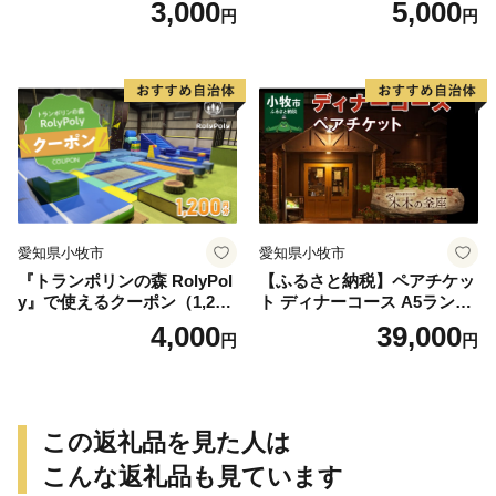
3,000
5,000
円
円
愛知県小牧市
愛知県小牧市
『トランポリンの森 RolyPol
【ふるさと納税】ペアチケッ
y』で使えるクーポン（1,200
ト ディナーコース A5ランク
円）
飛騨牛 コース 記念日 お誕生
4,000
39,000
円
円
日 特別な日 完全個室 ノンア
ルコール スパークリングワ
イン 1本付き デザート ドリ
ンク セレブレ お食事券 愛知
県 小牧市 送料無料
この返礼品を見た人は
こんな返礼品も見ています