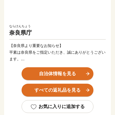
ならけんちょう
奈良県庁
【奈良県より重要なお知らせ】
平素は奈良県をご指定いただき、誠にありがとうござい
ます。
2026年4月1日より、寄付の受付を再開しております。
今後とも、奈良県への変わらぬご支援を賜りますよう宜
自治体情報を見る
しくお願い申し上げます。
すべての返礼品を見る
【お問い合わせ先】
奈良県ふるさと納税事務局
電話番号：050-3523-2158
お気に入りに追加する