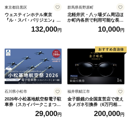
東京都目黒区
群馬県長野原町
ウェスティンホテル東京
北軽井沢・八ッ場ダム周辺ほ
『ル・スパ・パリジエン』選
か町内各所で利用可能な長野
べるボディセラピー90分/1名
原町ふるさと感謝券（3,000
132,000
10,000
円
円
円分）【トラベル 観光 旅行
お土産 群馬県 長野原町 北軽
井沢】
石川県小松市
福井県鯖江市
2026年小松基地航空祭電子駐
金子眼鏡の全国直営店で使え
車券（スカイパークこまつ
るメガネ引換券（6万円相
翼） 駐車場 シャトルバスの
当） Platinum
29,000
200,000
円
円
りばすぐ 石川県 小松市