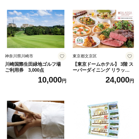
神奈川県川崎市
東京都文京区
川崎国際生田緑地ゴルフ場
【東京ドームホテル】 3階 ス
ご利用券 3,000点
ーパーダイニング リラッサ
ランチブッフェ お食事券 大
10,000
24,000
円
円
人1名様分 関東 東京 ご利用
券 ランチ 昼食 食事券 レスト
ラン ブッフェ 東京都 お食事
券