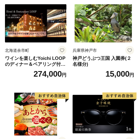
北海道余市町
兵庫県神戸市
ワインを楽しむYoichi LOOP
神戸どうぶつ王国 入園券(２
のディナー＆ペアリング付宿
名様分)
泊プラン＜デラックスツイン
274,000
15,000
円
円
＞