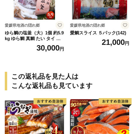
愛媛県地酒の隠れ郷
愛媛県地酒の隠れ郷
ゆら鯛の塩釜（大）1個 約5.9
愛鯛スライス ５パック(142)
kg ゆら鯛 真鯛 たい タイ 鯛
21,000
円
塩釜焼き 塩釜 魚 魚介類 海鮮
30,000
円
祝い事 お祝い ハレの日 食品
冷蔵 宝水産 国産 由良半島 愛
媛県【えひめの町（超）推
し！（愛南町）】(295)
この返礼品を見た人は
こんな返礼品も見ています