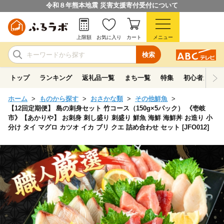
令和８年熊本地震 災害支援寄付受付について
上限額
お気に入り
カート
メニュー
検索
トップ
ランキング
返礼品一覧
まち一覧
特集
初心者ガイド
ホーム
ものから探す
おさかな類
その他鮮魚
【12回定期便】 島の刺身セット 竹コース（150g×5パック） 《壱岐
市》【あかりや】 お刺身 刺し盛り 刺盛り 鮮魚 海鮮 海鮮丼 お造り 小
分け タイ マグロ カツオ イカ ブリ クエ 詰め合わせ セット [JFO012]