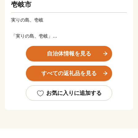
壱岐市
実りの島、壱岐
「実りの島、壱岐」
九州と韓国の間、玄海灘に浮かぶ“壱岐島”
魏志倭人伝の時代から、大陸との交流の架け橋となって
自治体情報を見る
きました。
人が島と共に生き、歴史・文化、豊かな自然に恵まれ
すべての返礼品を見る
た、日本の原風景の残る島です。
麦焼酎発祥の地、WTO（世界貿易機関）から地理的表
示認定を受けた「壱岐焼酎」。
お気に入りに追加する
壱岐牛、ウニ、海産物など、豊饒な自然が育むS級食
材。
国特別史跡「原の辻遺跡」大小1,000の神社・仏閣、多
くのパワースポット。
白砂青松、美しいエメラルドグリーンの海。