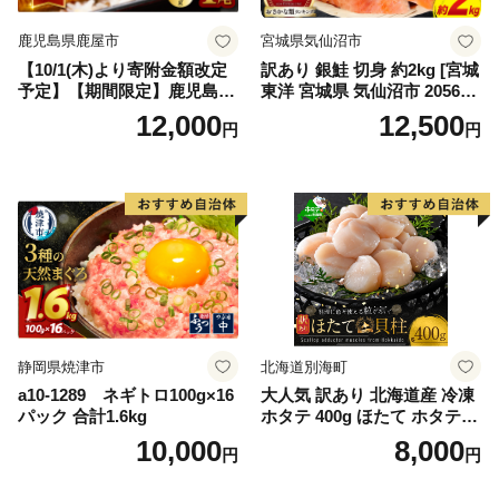
鹿児島県鹿屋市
宮城県気仙沼市
【10/1(木)より寄附金額改定
訳あり 銀鮭 切身 約2kg [宮城
予定】【期間限定】鹿児島県
東洋 宮城県 気仙沼市 205649
大隅産うなぎ蒲焼4尾（400
91] 鮭 魚介類 海鮮 訳アリ 規
12,000
12,500
円
円
g） KN007-023
格外 不揃い さけ サケ 鮭切身
シャケ 切り身 冷凍 家庭用 お
かず 弁当 支援 サーモン 銀鮭
切り身 魚 わけあり
静岡県焼津市
北海道別海町
a10-1289 ネギトロ100g×16
大人気 訳あり 北海道産 冷凍
パック 合計1.6kg
ホタテ 400g ほたて ホタテ
帆立 貝柱 海鮮 魚介類 刺身
10,000
8,000
円
円
大粒 天然 海鮮 ランキング 大
人気 人気 おすすめ 訳あり ）