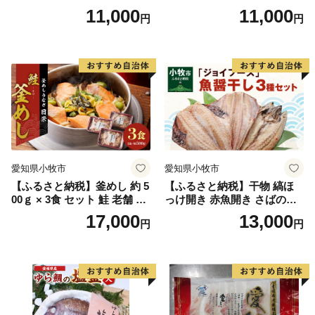
干）
11,000
11,000
円
円
愛知県小牧市
愛知県小牧市
【ふるさと納税】釜めし 約 5
【ふるさと納税】干物 縞ほ
00ｇ × 3食 セット 鮭 老舗 急
っけ開き 赤魚開き さばの開
速冷凍 レンチン 時短 簡単調
き 魚醤干し 3種 セット 詰め
17,000
13,000
円
円
理 食品 加工品 海鮮 手作り
合わせ 魚 おかず 肉厚 おいし
ほくほく ご飯 お弁当 おにぎ
い さば 赤魚 縞ホッケ ジョイ
り お茶漬け お取り寄せ お取
フーズ 魚貝類 お取り寄せ お
り寄せグルメ 愛知県 小牧市
取り寄せグルメ 魚醤 ナンプ
送料無料
ラー 愛知県 小牧市 冷凍 送料
無料