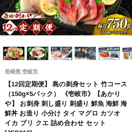
長崎県 壱岐市
【12回定期便】 島の刺身セット 竹コース
（150g×5パック） 《壱岐市》【あかり
や】 お刺身 刺し盛り 刺盛り 鮮魚 海鮮 海
鮮丼 お造り 小分け タイ マグロ カツオ
イカ ブリ クエ 詰め合わせ セット