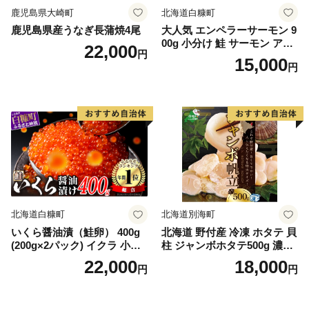
鹿児島県大崎町
北海道白糠町
鹿児島県産うなぎ長蒲焼4尾
大人気 エンペラーサーモン 9
00g 小分け 鮭 サーモン アト
22,000
円
ランティックサーモン 水産
15,000
円
庁長官賞 受賞 さけ シャケ し
ゃけ sake カルパッチョ ソテ
ー レアステーキ 人気 高級 大
満足 美味しい 贈答 生食用 刺
身 お刺身 刺し身 魚介類 海鮮
冷凍 厚切り 薄切り ふるさと
納税 ふるさとチョイス チョ
イス 北海道 白糠町
北海道白糠町
北海道別海町
いくら醤油漬（鮭卵） 400g
北海道 野付産 冷凍 ホタテ 貝
(200g×2パック) イクラ 小分
柱 ジャンボホタテ500g 濃厚
け いくら醤油漬 鮭いくら い
な旨味と甘み （ほたて ホタ
22,000
18,000
円
円
くら醤油漬け 鮭 鮭卵 ikura
テ 帆立 貝柱 ホタテ貝柱 大玉
醤油いくら 冷凍いくら いく
大粒 北海道 別海 野付 ふるさ
ら北海道 醤油鮭いくら 人気
と納税）