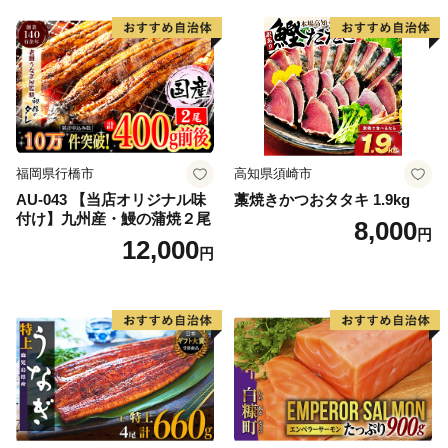
福岡県行橋市
高知県須崎市
AU-043 【当店オリジナル味
藁焼きかつおタタキ 1.9kg
付け】九州産・鰻の蒲焼２尾
8,000
円
12,000
円