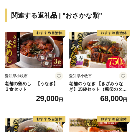
住む人に、訪れる人に様々な“実り”をもたらします。
関連する返礼品 | "おさかな類"
愛知県小牧市
愛知県小牧市
老舗の釜めし 【うなぎ】
老舗のうなぎ 【きざみうな
３食セット
ぎ】15袋セット（秘伝のタレ
付）
29,000
68,000
円
円