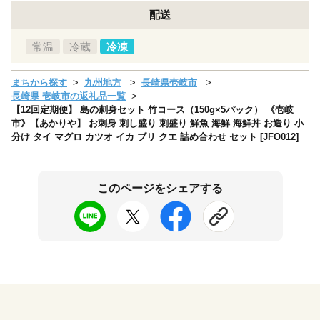
配送
常温
冷蔵
冷凍
まちから探す
九州地方
長崎県壱岐市
長崎県 壱岐市の返礼品一覧
【12回定期便】 島の刺身セット 竹コース（150g×5パック） 《壱岐
市》【あかりや】 お刺身 刺し盛り 刺盛り 鮮魚 海鮮 海鮮丼 お造り 小
分け タイ マグロ カツオ イカ ブリ クエ 詰め合わせ セット [JFO012]
このページをシェアする