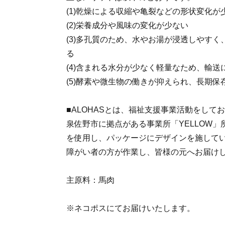
(1)乾燥による収縮や亀裂などの形状変化が
(2)栄養成分や風味の変化が少ない
(3)多孔質のため、水やお湯が浸透しやす
る
(4)含まれる水分が少なく軽量なため、輸送
(5)酵素や微生物の働きが抑えられ、長期保
■ALOHASとは、福祉支援事業活動をして
泉佐野市に拠点がある事業所「YELLOW
を使用し、パッケージにデザインを施して
障がい者の方が作業し、皆様の元へお届け
主原料：馬肉
※ネコポスにてお届けいたします。