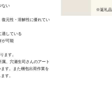
少ない
※返礼品コ
く、復元性・溶解性に優れてい
に適している
存が可能
おります。
」所属、穴瀬生司さんのアート
います。また梱包出荷作業を
します。