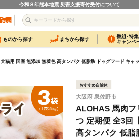
令和８年熊本地震 災害支援寄付受付について
番組･特集
ものから探す
まちから探す
キャンペ
回【犬猫用 国産 無添加 無着色 高タンパク 低脂肪 ドッグフード キ
おすすめ自治体
大阪府 泉佐野市
ALOHAS 馬肉
つ 定期便 全3回
高タンパク 低脂