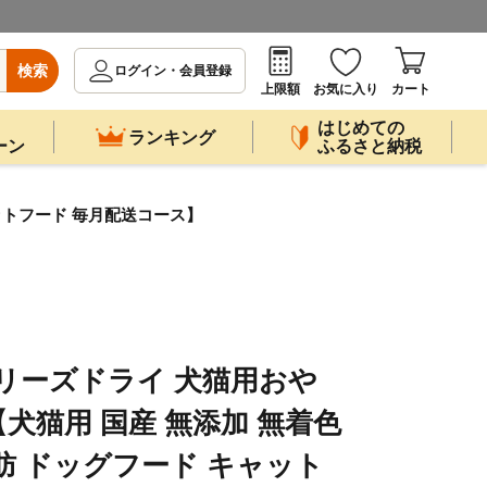
検索
ログイン・会員登録
上限額
お気に入り
カート
はじめての
ランキング
ーン
ふるさと納税
ャットフード 毎月配送コース】
フリーズドライ 犬猫用おや
【犬猫用 国産 無添加 無着色
肪 ドッグフード キャット