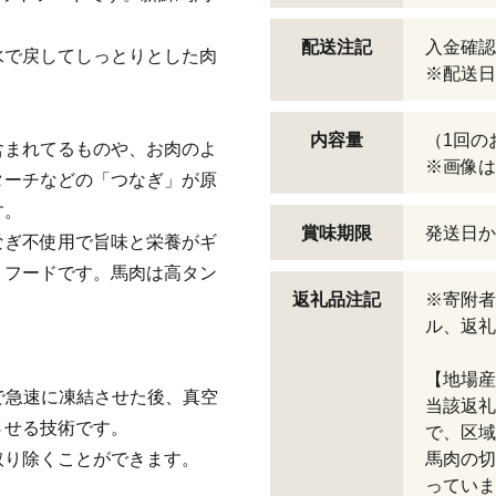
配送注記
入金確認
水で戻してしっとりとした肉
※配送日
内容量
（1回の
含まれてるものや、お肉のよ
※画像は
ターチなどの「つなぎ」が原
す。
賞味期限
発送日か
なぎ不使用で旨味と栄養がギ
トフードです。馬肉は高タン
返礼品注記
※寄附者
。
ル、返礼
【地場産
で急速に凍結させた後、真空
当該返礼
させる技術です。
で、区域
取り除くことができます。
馬肉の切
っていま