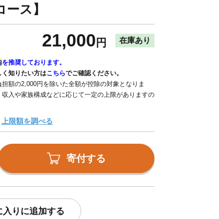
コース】
21,000
在庫あり
円
内
を推奨しております。
しく知りたい方は
こちら
でご確認ください。
担額の2,000円を除いた全額が控除の対象となりま
、収入や家族構成などに応じて一定の上限がありますの
上限額を調べる
寄付する
に入りに追加する