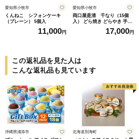
愛知県小牧市
愛知県小牧市
くんねこ シフォンケーキ
両口屋是清 千なり（15個
（プレーン） 5個入
入） どら焼き どらやき 手土
産 お土産 土産 丹波大納言小
11,000
17,000
円
円
豆 抹茶 林檎 りんご 慶事 お
祝い 法事 法要 詰め合わせ お
取り寄せ 瓢箪 豊臣秀吉 焼印
個包装 贈り物 老舗 お茶菓子
この返礼品を見た人は
こんな返礼品も見ています
沖縄県浦添市
北海道別海町