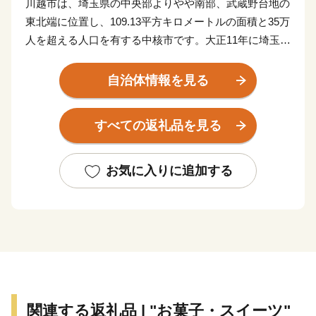
川越市は、埼玉県の中央部よりやや南部、武蔵野台地の
東北端に位置し、109.13平方キロメートルの面積と35万
人を超える人口を有する中核市です。大正11年に埼玉県
内で初めて市制を施行し、令和4年に市制施行100周年
を迎えます。
自治体情報を見る
遠く古代より交通の要衝、入間地域の政治の中心として
すべての返礼品を見る
発展してきた川越は、平安時代には桓武平氏の流れをく
む武蔵武士の河越氏が館を構え勢力を伸ばしました。室
町時代には、河越城を築城した太田道真・道灌父子の活
お気に入りに追加する
躍により、扇谷上杉氏（おうぎがやつうえすぎし）が関
東での政治・経済・文化の一端を担うとともに、河越の
繁栄を築きました。江戸時代には江戸の北の守りととも
に舟運を利用した物資の集積地として重要視されまし
た。
川越市は、都心から30キロメートルの首都圏に位置する
関連する返礼品 | "お菓子・スイーツ"
ベッドタウンでありながら、商品作物などを生産する近