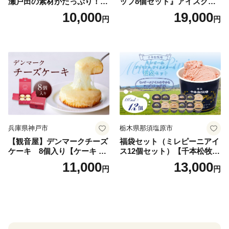
瀬戸田の素材がたっぷり！ジ
ップ8個セット』アイスクリ
ェラート8個
ーム アイス スイーツ デザー
10,000
19,000
円
円
ト_H0016-104
兵庫県神戸市
栃木県那須塩原市
【観音屋】デンマークチーズ
福袋セット（ミレピーニアイ
ケーキ 8個入り【ケーキ チ
ス12個セット）【千本松牧
ーズケーキ 人気スイーツ お
場】 ns025-014-12 【デザー
11,000
13,000
円
円
すすめスイーツ 神戸スイー
ト 詰め合わせ ギフト】
ツ 新感覚チーズケーキ おす
すめケーキ 兵庫県 神戸市 D0
910-17】