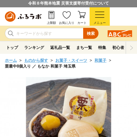
令和８年熊本地震 災害支援寄付受付について
上限額
お気に入り
カート
メニュー
検索
トップ
ランキング
返礼品一覧
まち一覧
特集
初心者ガイド
ホーム
ものから探す
お菓子・スイーツ
和菓子
栗最中8個入り ／ もなか 和菓子 埼玉県