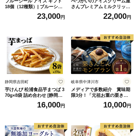
ブルーシール アイス ギフト
べつかいのアイスクリーム屋
18個（12種類）| ブルーシー
さんプレミアムミルクリッチ
ルアイス ブルーシールアイ
12個（AP-01）（ 北海道アイ
23,000
22,000
円
円
スクリーム 着日指定可能 送
ス 北海道産アイス アイス ア
料無料 ジェラート 沖縄県 バ
イススイーツ アイスクリー
ースデー 贈り物 プレゼント
ム 北海道産アイスクリーム
誕生日 カップ 詰め合わせ バ
道産アイス 道産アイスクリ
ラエティ | バニラ チョコレー
ーム ギフト 詰合せ 詰め合わ
ト ストロベリー ピスタチオ
せ ふるさと納税 ）
バニラ＆クッキー ウベ 沖縄
紅イモ 塩ちんすこう 沖縄シ
ークヮーサー 沖縄黒糖 琉球
ロイヤルミルクティ 沖縄パ
イン
静岡県吉田町
岐阜県中津川市
芋けんぴ 松浦食品芋まつば 3
メディアで多数紹介 賞味期
70g×8袋 詰め合わせ [静岡伊
限3分！「元祖お重の栗きん
勢丹(松浦食品) 静岡県 吉田町
とんモンブラン」 【未来の
16,000
10,000
円
円
22424274] 芋ケンピ セット
ご褒美】スイーツ 栗 モンブ
小袋 個包装 小分け
ラン くりきんとん デザート
ご褒美 お取り寄せ くり お菓
子 菓子 F4N-2298