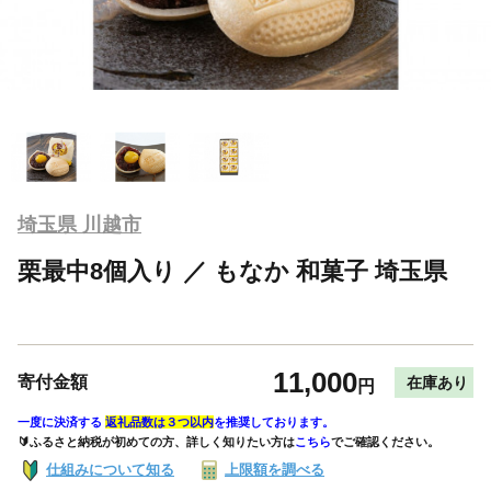
埼玉県 川越市
栗最中8個入り ／ もなか 和菓子 埼玉県
11,000
寄付金額
在庫あり
円
一度に決済する
返礼品数は３つ以内
を推奨しております。
🔰ふるさと納税が初めての方、詳しく知りたい方は
こちら
でご確認ください。
仕組みについて知る
上限額を調べる