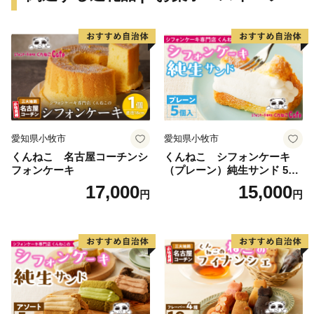
郊農業、交通の利便性を生かした流通業、伝統に培われ
た商工業、豊かな歴史と文化を資源とする観光など、充
実した都市機能を有しています。現在も、埼玉県南西部
地域の中心都市として発展を続けています。
川越市は、「人がつながり、魅力があふれ、だれもが住
み続けたいまち 川越」を将来都市像に、さまざまな施
愛知県小牧市
愛知県小牧市
策を着実に進めていくことで、その実現に向けて取り組
くんねこ 名古屋コーチンシ
くんねこ シフォンケーキ
んでいます。
フォンケーキ
（プレーン）純生サンド 5個
川越市にゆかりのある方、川越市を応援したい方
入
17,000
15,000
円
円
ご支援をよろしくお願いします。