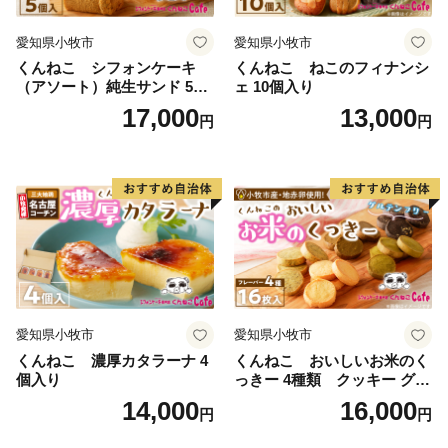
愛知県小牧市
愛知県小牧市
くんねこ シフォンケーキ
くんねこ ねこのフィナンシ
（アソート）純生サンド 5個
ェ 10個入り
入
17,000
13,000
円
円
愛知県小牧市
愛知県小牧市
くんねこ 濃厚カタラーナ 4
くんねこ おいしいお米のく
個入り
っきー 4種類 クッキー グル
テンフリー
14,000
16,000
円
円