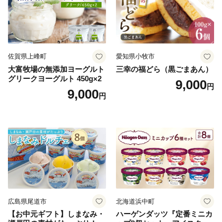
佐賀県上峰町
愛知県小牧市
大富牧場の無添加ヨーグルト
三幸の福どら（黒ごまあん）
グリークヨーグルト 450g×2
9,000
円
9,000
円
広島県尾道市
北海道浜中町
【お中元ギフト】しまなみ・
ハーゲンダッツ『定番ミニカ