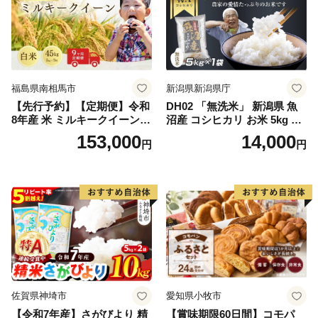
福島県南相馬市
新潟県新潟県庁
【先行予約】【定期便】令和
DH02 「無洗米」 新潟県 魚
8年産 米 ミルキークイーン
沼産 コシヒカリ お米 5kg こ
白米 45kg (5kg×9回) | ミルキ
しひかり 精米 米（お米の美
153,000
14,000
円
円
ークイーン 米5kg 福島 福島
味しい炊き方ガイド付き）
県産 福島産 精米 お米 米 コ
メ 武田ファーム サムランド
福島県 南相馬市 cu006-ae
佐賀県神埼市
愛知県小牧市
【令和7年産】さがびより 精
【賞味期限60日間】コモパ