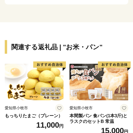
お電話及びメールは、当センターがご対応いたします。
■お電話でのお問い合わせ先
TEL：050-3613-2140
メール：din-furusato@din-group.co.jp
営業時間：月曜～金曜 9:00-17:15
関連する返礼品 | "お米・パン"
※土日、祝祭日、年末年始（12/29～1/4）は休業日とな
ります。
【ワンストップ特例申請書について】
下妻市役所 経済部 農業政策課 ふるさと振興係
平日8時30分～17時15分
TEL：0296-43-2111
愛知県小牧市
愛知県小牧市
もっちりたまご（プレーン）
本間製パン 食パン(1本3斤)と
ラスクのセットB 常温
11,000
円
15,000
円