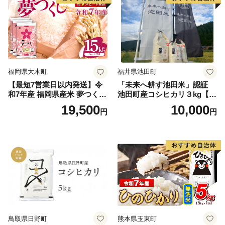
福岡県大木町
福井県池田町
【最短7営業日以内発送】令
「未来へ耕す池田米」認証
和7年産 福岡県産米 夢つくし
池田町産コシヒカリ３kg【お
15kg 精米 ※北海道・沖縄・
1人様につき３セットまで】
19,500
10,000
円
円
離島は配送不可
鳥取県日野町
熊本県玉東町