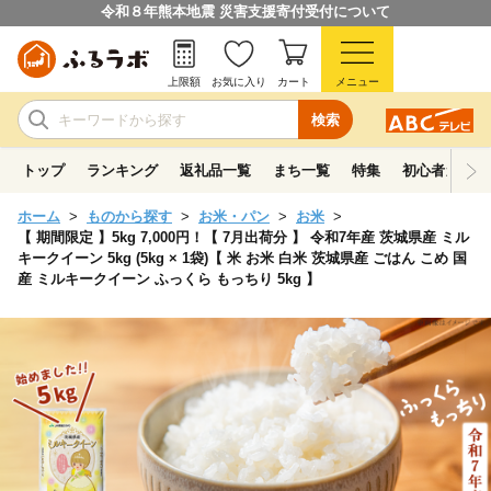
令和８年熊本地震 災害支援寄付受付について
上限額
お気に入り
カート
メニュー
検索
トップ
ランキング
返礼品一覧
まち一覧
特集
初心者ガイド
ホーム
ものから探す
お米・パン
お米
【 期間限定 】5kg 7,000円！【 7月出荷分 】 令和7年産 茨城県産 ミル
キークイーン 5kg (5kg × 1袋)【 米 お米 白米 茨城県産 ごはん こめ 国
産 ミルキークイーン ふっくら もっちり 5kg 】