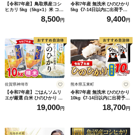
【令和7年産】鳥取県産コシ
令和7年産 無洗米 ひのひかり
ヒカリ 5kg（5kg×1）米 コシ
5kg《7-14日以内に出荷予定
ヒカリ こしひかり お米 白米
(土日祝除く)》コメ 米 無洗米
8,500
9,400
円
円
精米 5キロ おこめ こめ コメ
高レビュー｜人気米 熊本県
真空パック包装 真空包装 長
産米 お米 生活応援米
期保存 単一原料米 鳥取県日
野町産 Elevation
佐賀県神埼市
熊本県玉東町
【令和7年産】ごはんソムリ
令和7年産 無洗米 ひのひかり
エが厳選 白米 ひのひかり 10
10kg《7-14日以内に出荷予定
kg【神埼市産 米 お米 精米 白
(土日祝除く)》コメ 米 無洗米
19,000
18,700
円
円
米 10kg 5kg×2 ひのひかり ブ
令和7年産 高レビュー｜人気
ランド米 食味鑑定士】(H063
米 熊本県産米 お米 生活応援
164)
米