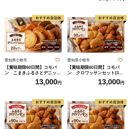
愛知県小牧市
愛知県小牧市
【賞味期限60日間】コモパ
【賞味期限60日間】コモパ
ン こまきふるさとデニッシ
ン クロワッサンセット(30
ュセット（20個入り）／災害
個入り)／災害用備蓄 保存食
13,000
13,000
円
円
用備蓄 保存食 非常食 防災グ
非常食 防災グッズにも
ッズにも