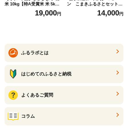
米 10kg【特A受賞米 米 5kg×
ン こまきふるさとセット
2袋 お米 コメ こめ 国産 美味
（24個入り）／災害用備蓄
19,000
14,000
円
円
しい ブランド米 人気 ランキ
保存食 非常食 防災グッズに
ング 増田米穀】(H015224)
も
ふるラボとは
はじめてのふるさと納税
よくあるご質問
コラム