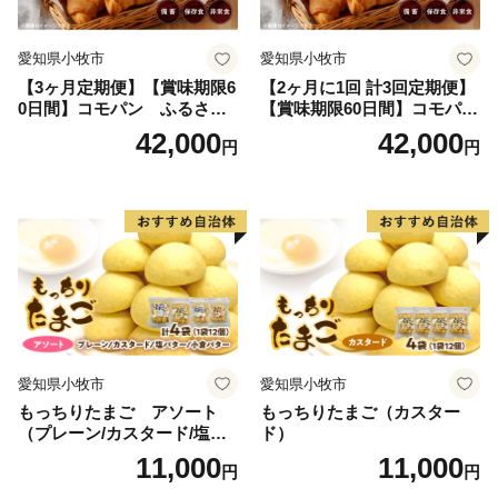
愛知県小牧市
愛知県小牧市
【3ヶ月定期便】【賞味期限6
【2ヶ月に1回 計3回定期便】
0日間】コモパン ふるさと
【賞味期限60日間】コモパ
クロワッサンセット（計90
ン ふるさとクロワッサンセ
42,000
42,000
円
円
個）／災害用備蓄 保存食 非
ット（計90個）／災害用備蓄
常食 防災グッズにも
保存食 非常食 防災グッズに
も
愛知県小牧市
愛知県小牧市
もっちりたまご アソート
もっちりたまご（カスター
（プレーン/カスタード/塩バ
ド）
ター/小倉バター）
11,000
11,000
円
円