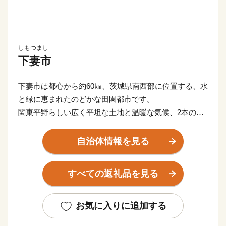
しもつまし
下妻市
下妻市は都心から約60㎞、茨城県南西部に位置する、水
と緑に恵まれたのどかな田園都市です。
関東平野らしい広く平坦な土地と温暖な気候、2本の一
級河川や砂沼などの豊富な水資源で梨やお米を初めとし
た各種農産物を生産しています。
自治体情報を見る
郊外には大規模商業施設等もあり、シティライフとスロ
ーライフのバランスのとれた過ごしやすい街です。
すべての返礼品を見る
【申し込み・返礼品・寄付金受領書について】
本サイトの運営は、下妻市ふるさと納税サポートセンタ
お気に入りに追加する
ーが行っております。