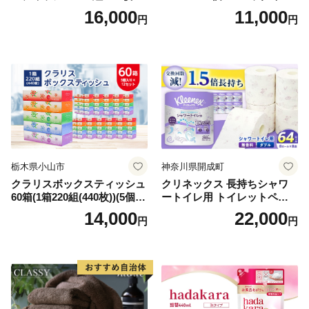
箱 日本製 まとめ買い ティッ
ンカ 再生紙 100％ 芯あり 日
16,000
11,000
円
円
シュ リサイクル 長持 防災 常
用品 消耗品 無香料 生活用品
備品 日用雑貨 消耗品 生活必
備蓄 秋田県 能代市 送料無料
需品 備蓄 ペーパー 紙 北海道
《能代製紙》
倶知安町 日用品
栃木県小山市
神奈川県開成町
クラリスボックスティッシュ
クリネックス 長持ちシャワ
60箱(1箱220組(440枚))(5個入
ートイレ用 トイレットペー
り×12セット)【1256759】
パー（ダブル）64ロール(8ロ
14,000
22,000
円
円
ール×8パック) 開成町 トイレ
ットペーパーダブル 日用品
国産 新生活 ダブル SDGs 備
蓄 防災 エコ 消耗品 生活雑貨
生活用品 無香料 トイレット
ペーパー ダブル といれっと
ぺーぱー トイレ クレシア ト