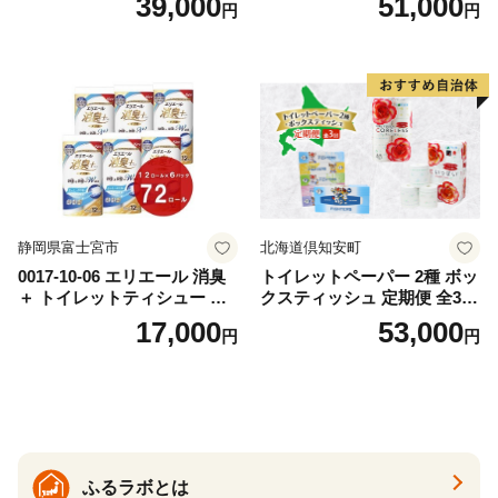
39,000
51,000
円
円
おもちゃ 拭き取り 手拭き 外
72ロール 全18種 花柄 プリン
出時 お出かけ時 食事前 緑茶
ト ハーブ 香り付き 日本製 ま
カテキン配合
とめ買い 防災 常備品 ペーパ
ー 消耗品 備蓄 送料無料 北海
道 倶知安町 日用品
静岡県富士宮市
北海道倶知安町
0017-10-06 エリエール 消臭
トイレットペーパー 2種 ボッ
＋ トイレットティシュー し
クスティッシュ 定期便 全3
っかり香るフレッシュクリア
回 日本製 まとめ買い 防災
17,000
53,000
円
円
の香り ダブル 12ロール×6パ
常備品 日用雑貨 消耗品 生活
ック 72ロール 25m トイレ
必需品 大容量 備蓄 リサイク
ットペーパー パルプ100％ 消
ル ティッシュ ペーパー まと
臭 防臭 日用品 消耗品 備蓄
め買い 雑貨 倶知安町
ふるラボとは