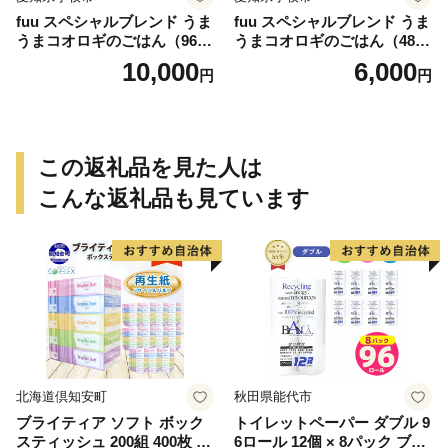
fuu スペシャルブレンド うま
fuu スペシャルブレンド うま
うまコオロギのごはん（960
うまコオロギのごはん（480
g）
g）
10,000
6,000
円
円
この返礼品を見た人は
こんな返礼品も見ています
北海道倶知安町
秋田県能代市
ブライティア ソフト ボック
トイレットペーパー ダブル 9
スティッシュ 200組 400枚 60
6ロール 12個 × 8パック ブラ