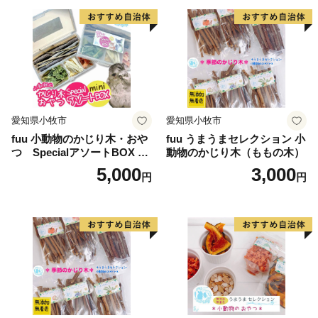
した！
愛知県小牧市
愛知県小牧市
fuu 小動物のかじり木・おや
fuu うまうまセレクション 小
つ SpecialアソートBOX mi
動物のかじり木（ももの木）
ni（1個）
5,000
3,000
円
円