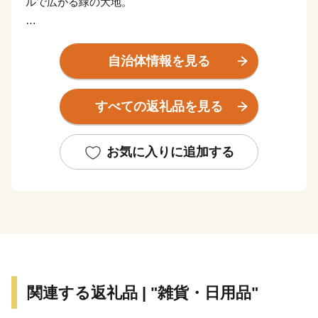
ルで広がる緑の大地。
糸魚川市には、２つの国立公園（妙高戸隠連山、中部山
岳）と３つの県立公園（久比岐、白馬山麓、親不知子不
自治体情報を見る
知）があり、その豊かな自然は、訪れた人を圧倒し、魅
了します。
すべての返礼品を見る
清浄な水と空気、湧き出でる温泉、新鮮な魚介類…自然
の営みがもたらす恵みは、私たちの暮らしをやさしく包
お気に入りに追加する
み、うるおいを与えてくれます。
平成21年８月22日には「糸魚川ジオパーク」が日本初
の世界ジオパークに認定、平成27年3月14日には北陸新
幹線糸魚川駅が開業し、首都圏や北陸方面からのアクセ
スがさらに良好に。
そして平成27年11月、世界ジオパークネットワークの
関連する返礼品 | "雑貨・日用品"
活動がユネスコの正式事業となり、これに伴い糸魚川ジ
オパークが「糸魚川ユネスコ世界ジオパーク」となりま