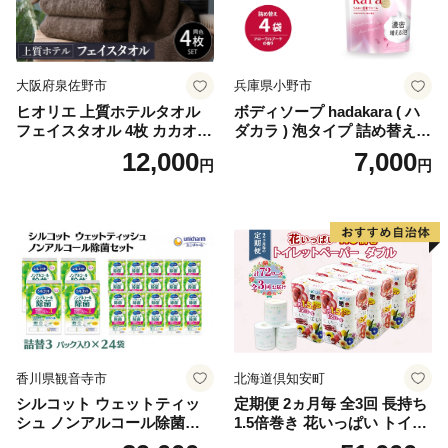
イレットペーパー [BDBH002
-1]
大阪府泉佐野市
兵庫県小野市
ヒオリエ 上質ホテルタオル
ボディソープ hadakara ( ハ
フェイスタオル 4枚 カカオ
ダカラ ) 泡タイプ 詰め替え 4
【タオル 泉州タオル 吸水 普
40ml×4袋 ボディーソープ 泡
12,000
7,000
円
円
段使い 無地 シンプル 日用品
ボディソープ 泡 日用品 消耗
ふわふわ ふかふか 家族 たお
品 バス用品 大容量 いい 匂い
る 一人暮らし】
ボディ 保湿 LION ライオン
泡石鹸 石鹸 兵庫 兵庫県 小野
市
香川県観音寺市
北海道倶知安町
シルコット ウェットティッ
定期便 2ヵ月毎 全3回 長持ち
シュ ノンアルコール除菌詰
1.5倍巻き 花いっぱい トイレ
替（43枚×3P）×24袋 日用品
ットペーパー ダブル 45ｍ 計