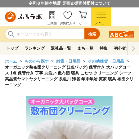
令和８年熊本地震 災害支援寄付受付について
上限額
お気に入り
カート
メニュー
検索
トップ
ランキング
返礼品一覧
まち一覧
特集
初心者ガイド
ホーム
ものから探す
雑貨・日用品
その他雑貨・日用品
オーガニック敷布団クリーニング (1点パック) 保管付き 大バッグコー
ス 1点 保管付き 丁寧 丸洗い 敷布団 寝具 こたつ クリーニング シーツ
高品質ヤマトヤクリーニング 糸魚川 帰省 年末年始 実家 寝具 布団クリ
ーニング