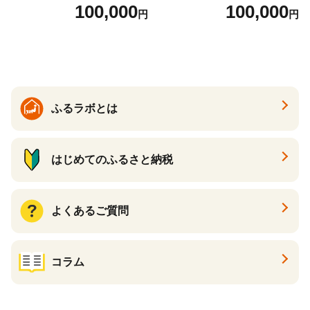
とから選べる！ ギフト いく
当） Bronze
100,000
100,000
円
円
ら ほたて 海鮮 牛肉 別海町
ケーキ アイス （ 後から 選べ
る カタログ カタログポイン
ト カタログギフト あとから
カタログ あとからカタログ
ポイント あとからカタログ
ギフト ふるさと納税 ）
ふるラボとは
はじめてのふるさと納税
よくあるご質問
コラム