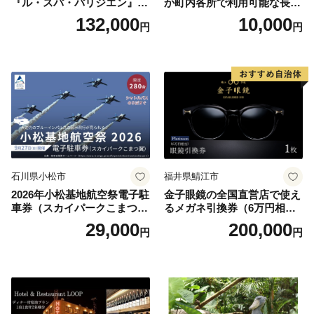
『ル・スパ・パリジエン』選
か町内各所で利用可能な長野
べるボディセラピー90分/1名
原町ふるさと感謝券（3,000
132,000
10,000
円
円
円分）【トラベル 観光 旅行
お土産 群馬県 長野原町 北軽
井沢】
石川県小松市
福井県鯖江市
2026年小松基地航空祭電子駐
金子眼鏡の全国直営店で使え
車券（スカイパークこまつ
るメガネ引換券（6万円相
翼） 駐車場 シャトルバスの
当） Platinum
29,000
200,000
円
円
りばすぐ 石川県 小松市