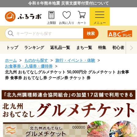
令和８年熊本地震 災害支援寄付受付について
上限額
お気に入り
カート
メニュー
検索
トップ
ランキング
返礼品一覧
まち一覧
特集
初心者ガイド
ホーム
ものから探す
旅行・イベント・体験
お食事券・入場券・優待券
北九州 おもてなしグルメチケット 50,000円分 グルメチケット お食事
券 食事券 おもてなし券 クーポン券 チケット 券