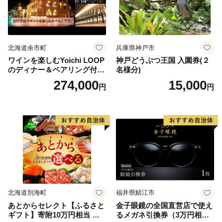
北海道余市町
兵庫県神戸市
ワインを楽しむYoichi LOOP
神戸どうぶつ王国 入園券(２
のディナー＆ペアリング付宿
名様分)
泊プラン＜デラックスツイン
274,000
15,000
円
円
＞
北海道別海町
福井県鯖江市
あとからセレクト【ふるさと
金子眼鏡の全国直営店で使え
ギフト】寄附10万円相当 あ
るメガネ引換券（3万円相