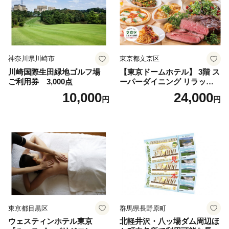
神奈川県川崎市
東京都文京区
川崎国際生田緑地ゴルフ場
【東京ドームホテル】 3階 ス
ご利用券 3,000点
ーパーダイニング リラッサ
ランチブッフェ お食事券 大
10,000
24,000
円
円
人1名様分 関東 東京 ご利用
券 ランチ 昼食 食事券 レスト
ラン ブッフェ 東京都 お食事
券
東京都目黒区
群馬県長野原町
ウェスティンホテル東京
北軽井沢・八ッ場ダム周辺ほ