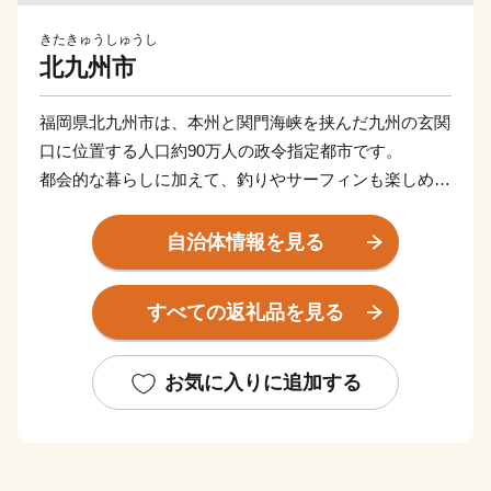
きたきゅうしゅうし
北九州市
福岡県北九州市は、本州と関門海峡を挟んだ九州の玄関
口に位置する人口約90万人の政令指定都市です。
都会的な暮らしに加えて、釣りやサーフィンも楽しめる
海や、四季折々の草花が生息する山など豊かな自然に囲
まれた、地方暮らしの両方を楽しめる都市です。
自治体情報を見る
関門海峡ふぐ刺身・シャボン玉石けん・肉うどん・辛子
明太子など本市ならではの返礼品に加え、黒毛和牛・ウ
すべての返礼品を見る
ナギ・カニなど全国的に人気の返礼品も豊富に揃えてい
ます。
ふるさと納税を通じて、ぜひ北九州市の魅力をご体感く
お気に入りに追加する
ださい！