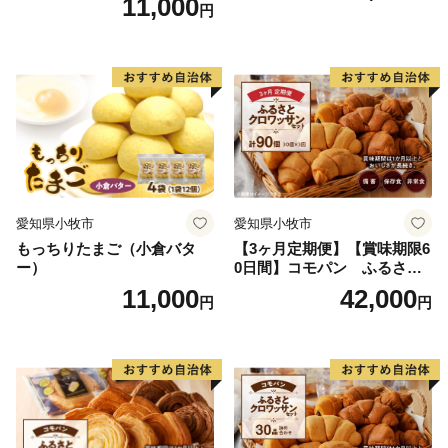
11,000
円
愛知県小牧市
愛知県小牧市
もっちりたまご（小倉バタ
【3ヶ月定期便】【賞味期限6
ー）
0日間】コモパン ふるさと
クロワッサンセット（計90
11,000
42,000
円
円
個）／災害用備蓄 保存食 非
常食 防災グッズにも