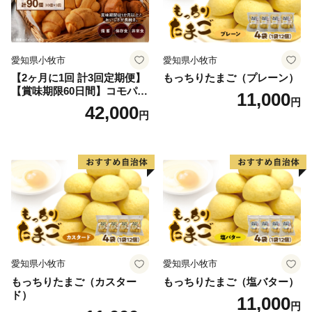
愛知県小牧市
愛知県小牧市
【2ヶ月に1回 計3回定期便】
もっちりたまご（プレーン）
【賞味期限60日間】コモパ
11,000
円
ン ふるさとクロワッサンセ
42,000
円
ット（計90個）／災害用備蓄
保存食 非常食 防災グッズに
も
愛知県小牧市
愛知県小牧市
もっちりたまご（カスター
もっちりたまご（塩バター）
ド）
11,000
円