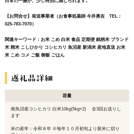
日常の一膳が、少し特別に感じられます。
【お問合せ】発送事業者（お食事処薬師 今井勇吉 TEL：
025-783-7070）
関連キーワード：お米 こめ 白米 食品 定期便 銘柄米 ブランド
米 精米 こしひかり コシヒカリ 魚沼産 新潟米 産地直送 お米
米 こめ コメ ご飯 御飯 ごはん
容量
南魚沼産コシヒカリ 白米10kg(5kg×2) 全3回お送りし
ます
米の産年：令和８年 ※毎年１０月初旬より新米に切り