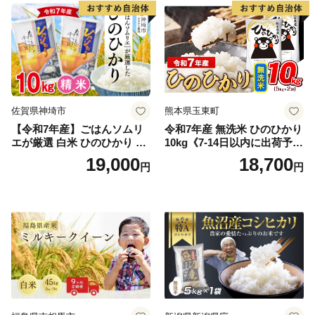
野町産 Elevation
佐賀県神埼市
熊本県玉東町
【令和7年産】ごはんソムリ
令和7年産 無洗米 ひのひかり
エが厳選 白米 ひのひかり 10
10kg《7-14日以内に出荷予定
kg【神埼市産 米 お米 精米 白
(土日祝除く)》コメ 米 無洗米
19,000
18,700
円
円
米 10kg 5kg×2 ひのひかり ブ
令和7年産 高レビュー｜人気
ランド米 食味鑑定士】(H063
米 熊本県産米 お米 生活応援
164)
米