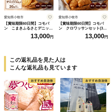
愛知県小牧市
愛知県小牧市
【賞味期限60日間】コモパ
【賞味期限60日間】コモパ
ン こまきふるさとデニッシ
ン クロワッサンセット(30
ュセット（20個入り）／災害
個入り)／災害用備蓄 保存食
13,000
13,000
円
円
用備蓄 保存食 非常食 防災グ
非常食 防災グッズにも
ッズにも
この返礼品を見た人は
こんな返礼品も見ています