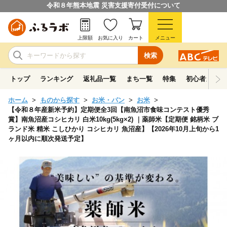
令和８年熊本地震 災害支援寄付受付について
上限額
お気に入り
カート
メニュー
検索
トップ
ランキング
返礼品一覧
まち一覧
特集
初心者ガイド
ホーム
ものから探す
お米・パン
お米
【令和８年産新米予約】定期便全3回【南魚沼市食味コンテスト優秀
賞】南魚沼産コシヒカリ 白米10kg(5kg×2) ｜薬師米【定期便 銘柄米 ブ
ランド米 精米 こしひかり コシヒカリ 魚沼産】【2026年10月上旬から1
ヶ月以内に順次発送予定】