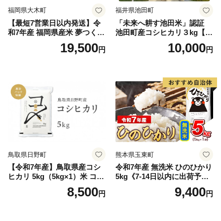
福岡県大木町
福井県池田町
【最短7営業日以内発送】令
「未来へ耕す池田米」認証
和7年産 福岡県産米 夢つくし
池田町産コシヒカリ３kg【お
15kg 精米 ※北海道・沖縄・
1人様につき３セットまで】
19,500
10,000
円
円
離島は配送不可
鳥取県日野町
熊本県玉東町
【令和7年産】鳥取県産コシ
令和7年産 無洗米 ひのひかり
ヒカリ 5kg（5kg×1）米 コシ
5kg《7-14日以内に出荷予定
ヒカリ こしひかり お米 白米
(土日祝除く)》コメ 米 無洗米
8,500
9,400
円
円
精米 5キロ おこめ こめ コメ
高レビュー｜人気米 熊本県
真空パック包装 真空包装 長
産米 お米 生活応援米
期保存 単一原料米 鳥取県日