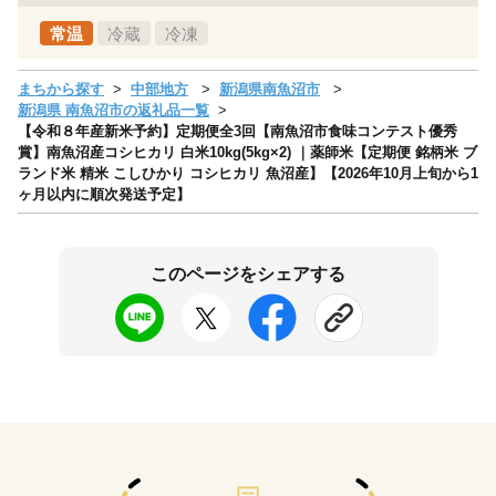
常温
冷蔵
冷凍
まちから探す
中部地方
新潟県南魚沼市
新潟県 南魚沼市の返礼品一覧
【令和８年産新米予約】定期便全3回【南魚沼市食味コンテスト優秀
賞】南魚沼産コシヒカリ 白米10kg(5kg×2) ｜薬師米【定期便 銘柄米 ブ
ランド米 精米 こしひかり コシヒカリ 魚沼産】【2026年10月上旬から1
ヶ月以内に順次発送予定】
このページをシェアする