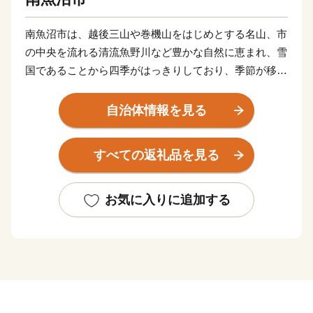
南魚沼市は、越後三山や巻機山をはじめとする名山、市
の中央を流れる清流魚野川など豊かな自然に恵まれ、雪
国であることから四季がはっきりしており、季節が移る
ごとに美しい景色を見ることができます。
新潟県南部に位置し、太平洋側と日本海側を結ぶ交通の
自治体情報を見る
要衝となっています。
東京からは新幹線で1時間半、高速道路で2時間とアクセ
すべての返礼品を見る
スも抜群で、冬のスキー場をはじめ四季を通じて多くの
観光客で賑わいます。
お気に入りに追加する
【南魚沼産コシヒカリ】
2,000メートル級の山々から流れる豊富な栄養を含んだ
雪解け水が、滋味豊かな土壌をつくります。また、盆地
特有の昼夜の寒暖差によって、お米のうまみや甘みが増
すように育ちます。「南魚沼産コシヒカリ」が魚沼産コ
シヒカリのなかでも別格といわれる所以です。