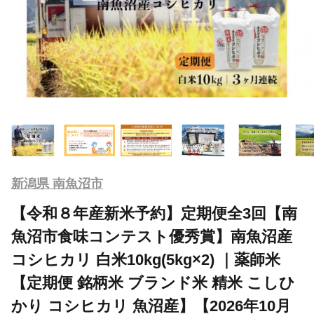
新潟県 南魚沼市
【令和８年産新米予約】定期便全3回【南
魚沼市食味コンテスト優秀賞】南魚沼産
コシヒカリ 白米10kg(5kg×2) ｜薬師米
【定期便 銘柄米 ブランド米 精米 こしひ
かり コシヒカリ 魚沼産】【2026年10月