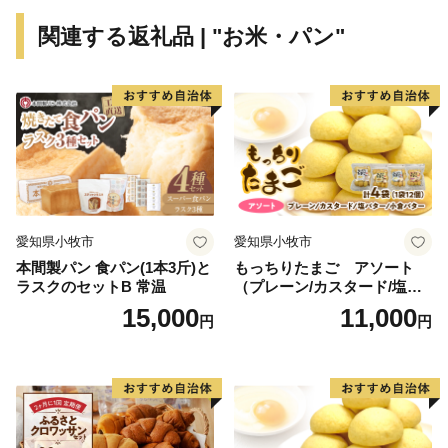
【日本酒】
関連する返礼品 | "お米・パン"
雪には一定の低温と湿気を保つ効果があることから、日
本酒の発酵に必要な麹菌や酵母など微生物の働きに適し
ています。さらに、雪は有害な雑菌の繁殖を抑えるな
ど、日本酒の製造に有益な効果をもたらします。
市内には髙千代酒造、青木酒造、八海醸造の3つの酒造
があり、大地にしみ込んだ大量の雪解け水はまろやかな
軟水となり、淡麗な酒を生み出します。
【スキー場】
愛知県小牧市
愛知県小牧市
世界有数の豪雪地帯である南魚沼市には多くのウィンタ
本間製パン 食パン(1本3斤)と
もっちりたまご アソート
ーリゾートがあり、大型ハーフパイプが設置されたスキ
ラスクのセットB 常温
（プレーン/カスタード/塩バ
ー場や、オリンピアンを輩出したスキーパークもありま
ター/小倉バター）
15,000
11,000
円
円
す。
市内１０か所のスキー場は、レベルに応じた多彩なコー
スが大人気で、日本のみならず世界中からスキーヤーや
スノーボーダーが訪れます。