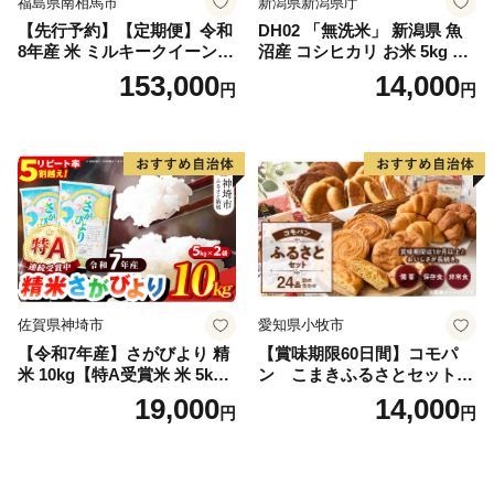
福島県南相馬市
新潟県新潟県庁
【先行予約】【定期便】令和
DH02 「無洗米」 新潟県 魚
8年産 米 ミルキークイーン
沼産 コシヒカリ お米 5kg こ
白米 45kg (5kg×9回) | ミルキ
しひかり 精米 米（お米の美
153,000
14,000
円
円
ークイーン 米5kg 福島 福島
味しい炊き方ガイド付き）
県産 福島産 精米 お米 米 コ
メ 武田ファーム サムランド
福島県 南相馬市 cu006-ae
佐賀県神埼市
愛知県小牧市
【令和7年産】さがびより 精
【賞味期限60日間】コモパ
米 10kg【特A受賞米 米 5kg×
ン こまきふるさとセット
2袋 お米 コメ こめ 国産 美味
（24個入り）／災害用備蓄
19,000
14,000
円
円
しい ブランド米 人気 ランキ
保存食 非常食 防災グッズに
ング 増田米穀】(H015224)
も