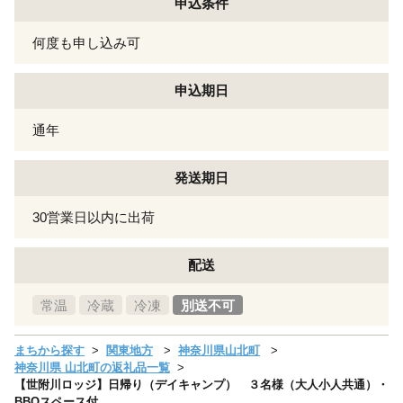
申込条件
何度も申し込み可
申込期日
通年
発送期日
30営業日以内に出荷
配送
常温
冷蔵
冷凍
別送不可
まちから探す
関東地方
神奈川県山北町
神奈川県 山北町の返礼品一覧
【世附川ロッジ】日帰り（デイキャンプ） ３名様（大人小人共通）・
BBQスペース付