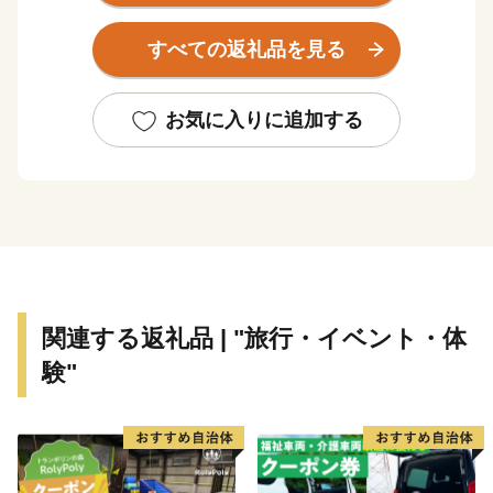
を背景に美しい水がたたえられ、丹沢湖に注ぐ中川川の
上流には、信玄の隠し湯といわれる「中川温泉郷」もあ
すべての返礼品を見る
ります。
また、酒匂川の支流滝沢川から流れ落ちるのは、全国名
水百選にも選ばれている名瀑「洒水の滝」です。
お気に入りに追加する
＜丹沢湖＞
丹沢湖は自然の環境を大切にした美しい湖で、湖畔から
は富士山の眺望、春の桜、秋の紅葉など四季折々の自然
が楽しめます。湖畔には丹沢湖誕生の歴史を学べる丹沢
湖記念館・三保の家などの施設があり、カヌーやＳＵ
Ｐ、ボート、サイクリング、釣りが楽しめます。
関連する返礼品 | "旅行・イベント・体
験"
＜洒水の滝＞
第三紀の足柄層の磔岩層にかかる三段の滝で、水源を北
西方の矢倉岳に発し、滝沢川から酒匂川に合流します。
下流から一の滝（高さ６９．３ｍ）、二の滝（高さ１６
ｍ）、三の滝（高さ２９．７ｍ）と呼称されます。古来