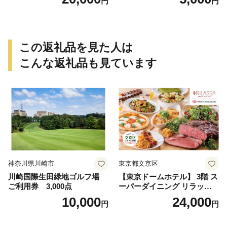
円
円
この返礼品を見た人は
こんな返礼品も見ています
神奈川県川崎市
東京都文京区
川崎国際生田緑地ゴルフ場
【東京ドームホテル】 3階 ス
ご利用券 3,000点
ーパーダイニング リラッサ
ランチブッフェ お食事券 大
10,000
24,000
円
円
人1名様分 関東 東京 ご利用
券 ランチ 昼食 食事券 レスト
ラン ブッフェ 東京都 お食事