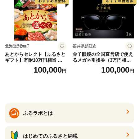
北海道別海町
福井県鯖江市
あとからセレクト【ふるさと
金子眼鏡の全国直営店で使え
ギフト】寄附10万円相当 あ
るメガネ引換券（3万円相
とから選べる！ ギフト いく
当） Bronze
100,000
100,000
円
円
ら ほたて 海鮮 牛肉 別海町
ケーキ アイス （ 後から 選べ
る カタログ カタログポイン
ト カタログギフト あとから
カタログ あとからカタログ
ポイント あとからカタログ
ギフト ふるさと納税 ）
ふるラボとは
はじめてのふるさと納税