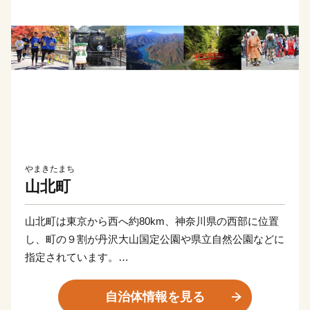
やまきたまち
山北町
山北町は東京から西へ約80km、神奈川県の西部に位置
し、町の９割が丹沢大山国定公園や県立自然公園などに
指定されています。
川や湖は「水源のまち山北」のシンボルであり、町の中
央に位置する「丹沢湖」には、富士山の雄大なやまなみ
自治体情報を見る