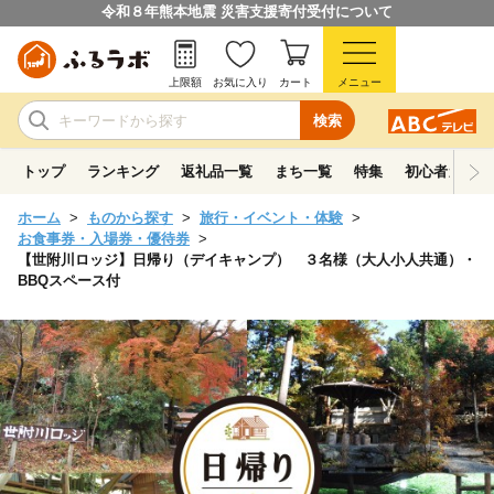
令和８年熊本地震 災害支援寄付受付について
上限額
お気に入り
カート
メニュー
検索
トップ
ランキング
返礼品一覧
まち一覧
特集
初心者ガイド
ホーム
ものから探す
旅行・イベント・体験
お食事券・入場券・優待券
【世附川ロッジ】日帰り（デイキャンプ） ３名様（大人小人共通）・
BBQスペース付