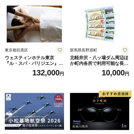
券
東京都目黒区
群馬県長野原町
ウェスティンホテル東京
北軽井沢・八ッ場ダム周辺ほ
『ル・スパ・パリジエン』選
か町内各所で利用可能な長野
べるボディセラピー90分/1名
原町ふるさと感謝券（3,000
132,000
10,000
円
円
円分）【トラベル 観光 旅行
お土産 群馬県 長野原町 北軽
井沢】