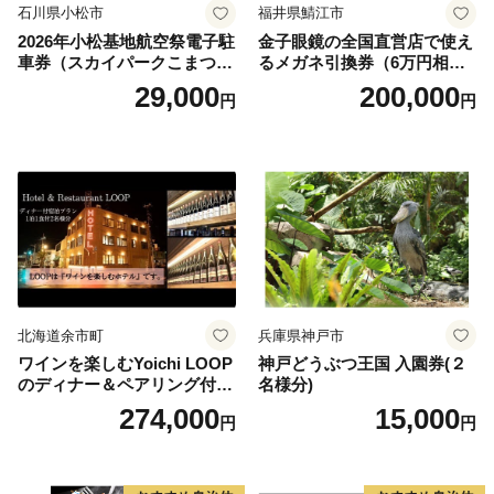
石川県小松市
福井県鯖江市
2026年小松基地航空祭電子駐
金子眼鏡の全国直営店で使え
車券（スカイパークこまつ
るメガネ引換券（6万円相
翼） 駐車場 シャトルバスの
当） Platinum
29,000
200,000
円
円
りばすぐ 石川県 小松市
北海道余市町
兵庫県神戸市
ワインを楽しむYoichi LOOP
神戸どうぶつ王国 入園券(２
のディナー＆ペアリング付宿
名様分)
泊プラン＜デラックスツイン
274,000
15,000
円
円
＞