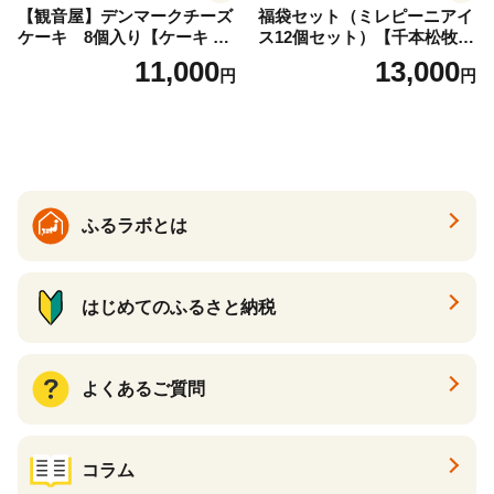
【観音屋】デンマークチーズ
福袋セット（ミレピーニアイ
ケーキ 8個入り【ケーキ チ
ス12個セット）【千本松牧
ーズケーキ 人気スイーツ お
場】 ns025-014-12 【デザー
11,000
13,000
円
円
すすめスイーツ 神戸スイー
ト 詰め合わせ ギフト】
ツ 新感覚チーズケーキ おす
すめケーキ 兵庫県 神戸市 D0
910-17】
ふるラボとは
はじめてのふるさと納税
よくあるご質問
コラム