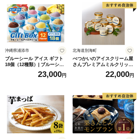
沖縄県浦添市
北海道別海町
ブルーシール アイス ギフト
べつかいのアイスクリーム屋
18個（12種類）| ブルーシー
さんプレミアムミルクリッチ
ルアイス ブルーシールアイ
12個（AP-01）（ 北海道アイ
23,000
22,000
円
円
スクリーム 着日指定可能 送
ス 北海道産アイス アイス ア
料無料 ジェラート 沖縄県 バ
イススイーツ アイスクリー
ースデー 贈り物 プレゼント
ム 北海道産アイスクリーム
誕生日 カップ 詰め合わせ バ
道産アイス 道産アイスクリ
ラエティ | バニラ チョコレー
ーム ギフト 詰合せ 詰め合わ
ト ストロベリー ピスタチオ
せ ふるさと納税 ）
バニラ＆クッキー ウベ 沖縄
紅イモ 塩ちんすこう 沖縄シ
ークヮーサー 沖縄黒糖 琉球
ロイヤルミルクティ 沖縄パ
イン