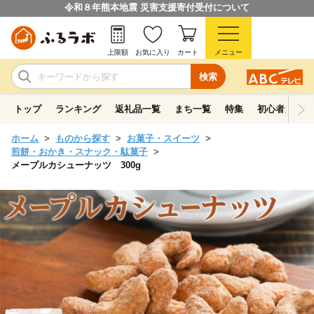
令和８年熊本地震 災害支援寄付受付について
上限額
お気に入り
カート
メニュー
検索
トップ
ランキング
返礼品一覧
まち一覧
特集
初心者ガイド
ホーム
ものから探す
お菓子・スイーツ
煎餅・おかき・スナック・駄菓子
メープルカシューナッツ 300g