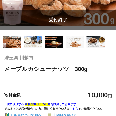
受付終了
埼玉県 川越市
メープルカシューナッツ 300g
10,000
寄付金額
円
一度に決済する
返礼品数は３つ以内
を推奨しております。
🔰ふるさと納税が初めての方、詳しく知りたい方は
こちら
でご確認ください。
仕組みについて知る
上限額を調べる