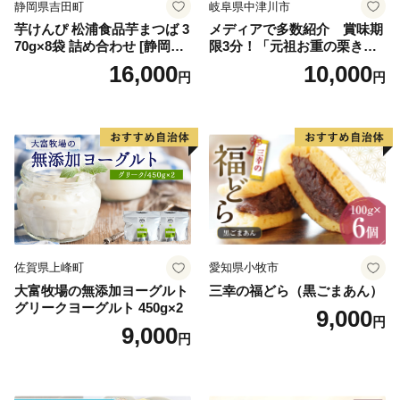
静岡県吉田町
岐阜県中津川市
芋けんぴ 松浦食品芋まつば 3
メディアで多数紹介 賞味期
70g×8袋 詰め合わせ [静岡伊
限3分！「元祖お重の栗きん
勢丹(松浦食品) 静岡県 吉田町
とんモンブラン」 【未来の
16,000
10,000
円
円
22424274] 芋ケンピ セット
ご褒美】スイーツ 栗 モンブ
小袋 個包装 小分け
ラン くりきんとん デザート
ご褒美 お取り寄せ くり お菓
子 菓子 F4N-2298
佐賀県上峰町
愛知県小牧市
大富牧場の無添加ヨーグルト
三幸の福どら（黒ごまあん）
グリークヨーグルト 450g×2
9,000
円
9,000
円