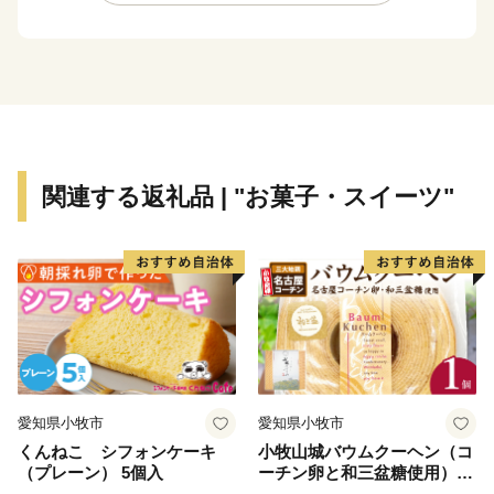
躍により、扇谷上杉氏（おうぎがやつうえすぎし）が関
東での政治・経済・文化の一端を担うとともに、河越の
繁栄を築きました。江戸時代には江戸の北の守りととも
に舟運を利用した物資の集積地として重要視されまし
た。
川越市は、都心から30キロメートルの首都圏に位置する
関連する返礼品 | "お菓子・スイーツ"
ベッドタウンでありながら、商品作物などを生産する近
郊農業、交通の利便性を生かした流通業、伝統に培われ
た商工業、豊かな歴史と文化を資源とする観光など、充
実した都市機能を有しています。現在も、埼玉県南西部
地域の中心都市として発展を続けています。
川越市は、「人がつながり、魅力があふれ、だれもが住
み続けたいまち 川越」を将来都市像に、さまざまな施
愛知県小牧市
愛知県小牧市
策を着実に進めていくことで、その実現に向けて取り組
くんねこ シフォンケーキ
小牧山城バウムクーヘン（コ
んでいます。
（プレーン） 5個入
ーチン卵と和三盆糖使用）
川越市にゆかりのある方、川越市を応援したい方
名古屋コーチン バームクー