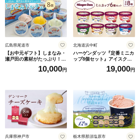
広島県尾道市
北海道浜中町
【お中元ギフト】しまなみ・
ハーゲンダッツ『定番ミニカ
瀬戸田の素材がたっぷり！ジ
ップ8個セット』アイスクリ
ェラート8個
ーム アイス スイーツ デザー
10,000
19,000
円
円
ト_H0016-104
兵庫県神戸市
栃木県那須塩原市