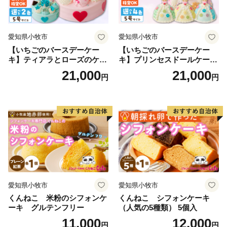
愛知県小牧市
愛知県小牧市
【いちごのバースデーケー
【いちごのバースデーケー
キ】ティアラとローズのケー
キ】プリンセスドールケーキ
キ スイーツ デザート 洋菓
日時指定可 スイーツ デザー
21,000
21,000
円
円
子 お取り寄せ 愛知県 小牧市
ト 洋菓子 お取り寄せ 愛知県
送料無料 誕生日 クリスマス
小牧市 送料無料 誕生日 クリ
お祝い ばら 花 フラワー デコ
スマス お祝い キャラクター
レーション ホールケーキ 日
デコレーションケーキ ホー
時指定可
ルケーキ 人形 かわいい こど
も
愛知県小牧市
愛知県小牧市
くんねこ 米粉のシフォンケ
くんねこ シフォンケーキ
ーキ グルテンフリー
（人気の5種類） 5個入
11,000
12,000
円
円