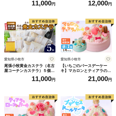
11,000
12,000
円
円
ヘン 和三盆 小牧銘菓 バウム
ご支援をよろしくお願いします。
クーヘン 常温 愛知県 小牧市
アンプチベアやぐま
愛知県小牧市
愛知県小牧市
尾張小牧黄金カステラ（名古
【いちごのバースデーケー
屋コーチンカステラ）５個入
キ】マカロンとティアラのケ
名古屋コーチン カステラ ザ
ーキ スイーツ 日時指定可 デ
11,000
21,000
円
円
ラメ 常温 愛知県 小牧市 アン
ザート 洋菓子 お取り寄せ 愛
プチベアやぐま
知県 小牧市 送料無料 誕生日
クリスマス お祝い マカロン
デコレーションケーキ ホー
ルケーキ