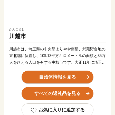
かわごえし
川越市
川越市は、埼玉県の中央部よりやや南部、武蔵野台地の
東北端に位置し、109.13平方キロメートルの面積と35万
人を超える人口を有する中核市です。大正11年に埼玉県
内で初めて市制を施行し、令和4年に市制施行100周年
を迎えます。
自治体情報を見る
遠く古代より交通の要衝、入間地域の政治の中心として
すべての返礼品を見る
発展してきた川越は、平安時代には桓武平氏の流れをく
む武蔵武士の河越氏が館を構え勢力を伸ばしました。室
町時代には、河越城を築城した太田道真・道灌父子の活
お気に入りに追加する