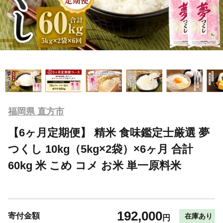
福岡県 直方市
【6ヶ月定期便】 精米 食味鑑定士厳選 夢
つくし 10kg（5kg×2袋）×6ヶ月 合計
60kg 米 こめ コメ お米 単一原料米
192,000
寄付金額
在庫あり
円