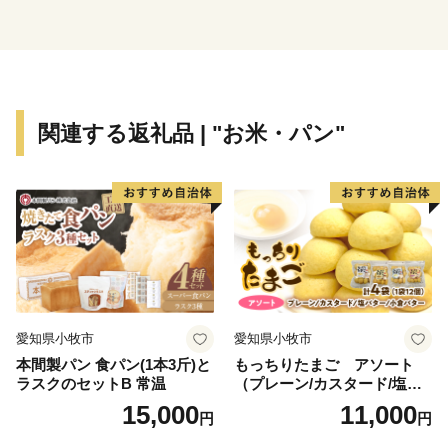
※令和元年6月以降、総務省によるふるさと納税の見直
しにより、直方市内に住所を有する方に対して返礼品の
送付はできません。何卒、ご理解のほどお願い申し上げ
ます。
関連する返礼品 | "お米・パン"
愛知県小牧市
愛知県小牧市
本間製パン 食パン(1本3斤)と
もっちりたまご アソート
ラスクのセットB 常温
（プレーン/カスタード/塩バ
ター/小倉バター）
15,000
11,000
円
円