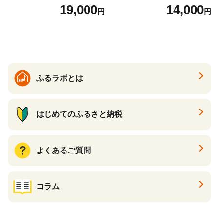
2袋 お米 コメ こめ 国産 美味
（24個入り）／災害用備蓄
19,000
14,000
円
円
しい ブランド米 人気 ランキ
保存食 非常食 防災グッズに
ング 増田米穀】(H015224)
も
ふるラボとは
はじめてのふるさと納税
よくあるご質問
コラム