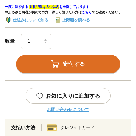
一度に決済する
返礼品数は３つ以内
を推奨しております。
🔰ふるさと納税が初めての方、詳しく知りたい方は
こちら
でご確認ください。
仕組みについて知る
上限額を調べる
数量
寄付する
お気に入りに追加する
お問い合わせについて
支払い方法
クレジットカード