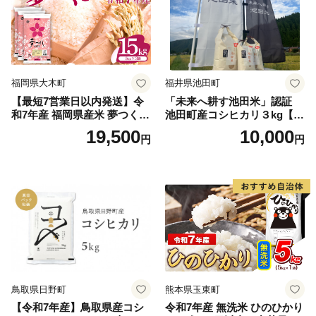
福岡県大木町
福井県池田町
【最短7営業日以内発送】令
「未来へ耕す池田米」認証
和7年産 福岡県産米 夢つくし
池田町産コシヒカリ３kg【お
15kg 精米 ※北海道・沖縄・
1人様につき３セットまで】
19,500
10,000
円
円
離島は配送不可
鳥取県日野町
熊本県玉東町
【令和7年産】鳥取県産コシ
令和7年産 無洗米 ひのひかり