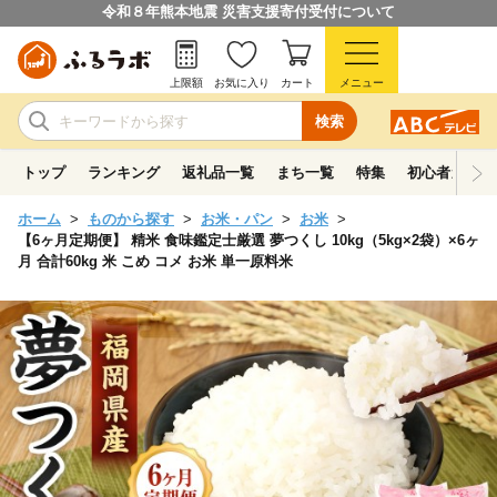
令和８年熊本地震 災害支援寄付受付について
上限額
お気に入り
カート
メニュー
検索
トップ
ランキング
返礼品一覧
まち一覧
特集
初心者ガイド
ホーム
ものから探す
お米・パン
お米
【6ヶ月定期便】 精米 食味鑑定士厳選 夢つくし 10kg（5kg×2袋）×6ヶ
月 合計60kg 米 こめ コメ お米 単一原料米