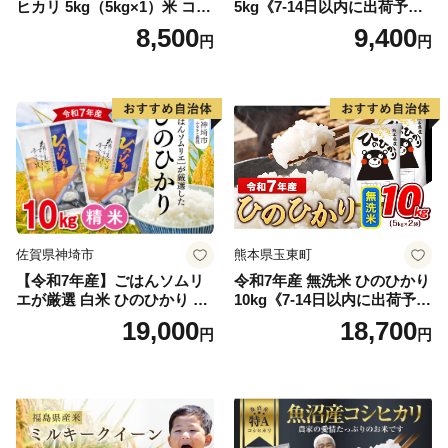
ヒカリ 5kg（5kg×1）米 コシ
5kg《7-14日以内に出荷予定
ヒカリ こしひかり お米 白米
(土日祝除く)》コメ 米 無洗米
8,500
9,400
円
円
精米 5キロ おこめ こめ コメ
高レビュー｜人気米 熊本県
真空パック包装 真空包装 長
産米 お米 生活応援米
期保存 単一原料米 鳥取県日
野町産 Elevation
佐賀県神埼市
熊本県玉東町
【令和7年産】ごはんソムリ
令和7年産 無洗米 ひのひかり
エが厳選 白米 ひのひかり 10
10kg《7-14日以内に出荷予定
kg【神埼市産 米 お米 精米 白
(土日祝除く)》コメ 米 無洗米
19,000
18,700
円
円
米 10kg 5kg×2 ひのひかり ブ
令和7年産 高レビュー｜人気
ランド米 食味鑑定士】(H063
米 熊本県産米 お米 生活応援
164)
米