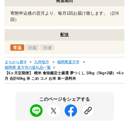
発送期日
寄附申込後の翌月より、毎月1回お届け致します。（計6
回）
配送
常温
冷蔵
冷凍
まちから探す
九州地方
福岡県直方市
福岡県 直方市の返礼品一覧
【6ヶ月定期便】 精米 食味鑑定士厳選 夢つくし 10kg（5kg×2袋）×6ヶ
月 合計60kg 米 こめ コメ お米 単一原料米
このページをシェアする