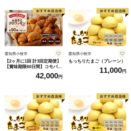
愛知県小牧市
愛知県小牧市
【2ヶ月に1回 計3回定期便】
もっちりたまご（プレーン）
【賞味期限60日間】コモパ
11,000
円
ン ふるさとクロワッサンセ
42,000
円
ット（計90個）／災害用備蓄
保存食 非常食 防災グッズに
も