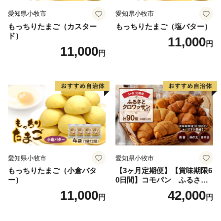
愛知県小牧市
愛知県小牧市
もっちりたまご（カスター
もっちりたまご（塩バター）
ド）
11,000
円
11,000
円
愛知県小牧市
愛知県小牧市
もっちりたまご（小倉バタ
【3ヶ月定期便】【賞味期限6
ー）
0日間】コモパン ふるさと
クロワッサンセット（計90
11,000
42,000
円
円
個）／災害用備蓄 保存食 非
常食 防災グッズにも