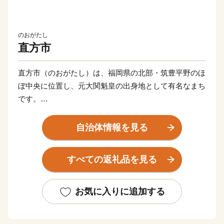
のおがたし
直方市
直方市（のおがたし）は、福岡県の北部・筑豊平野のほ
ぼ中央に位置し、元大関魁皇の出身地として有名なまち
です。
父なる福智山と母なる遠賀川に代表される豊かな自然に
自治体情報を見る
恵まれ、春には約13万本のチューリップが咲き誇りま
す。また、江戸時代は直方藩の城下町として、明治以降
すべての返礼品を見る
は石炭業や鉄工業で筑豊炭田の中心都市として栄えるな
ど、深い歴史も息づいています。
お気に入りに追加する
自然と歴史が織り成す直方市。あなたの温かいご支援
を、心よりお待ちしております。