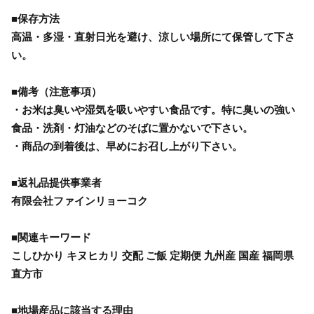
■保存方法
高温・多湿・直射日光を避け、涼しい場所にて保管して下さ
い。
■備考（注意事項）
・お米は臭いや湿気を吸いやすい食品です。特に臭いの強い
食品・洗剤・灯油などのそばに置かないで下さい。
・商品の到着後は、早めにお召し上がり下さい。
■返礼品提供事業者
有限会社ファインリョーコク
■関連キーワード
こしひかり キヌヒカリ 交配 ご飯 定期便 九州産 国産 福岡県
直方市
■地場産品に該当する理由