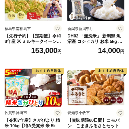
福島県南相馬市
新潟県新潟県庁
【先行予約】【定期便】令和
DH02 「無洗米」 新潟県 魚
8年産 米 ミルキークイーン
沼産 コシヒカリ お米 5kg こ
白米 45kg (5kg×9回) | ミルキ
しひかり 精米 米（お米の美
153,000
14,000
円
円
ークイーン 米5kg 福島 福島
味しい炊き方ガイド付き）
県産 福島産 精米 お米 米 コ
メ 武田ファーム サムランド
福島県 南相馬市 cu006-ae
佐賀県神埼市
愛知県小牧市
【令和7年産】さがびより 精
【賞味期限60日間】コモパ
米 10kg【特A受賞米 米 5kg×
ン こまきふるさとセット