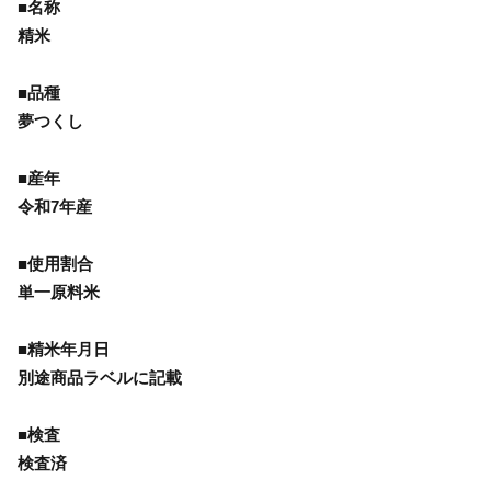
■名称
精米
■品種
夢つくし
■産年
令和7年産
■使用割合
単一原料米
■精米年月日
別途商品ラベルに記載
■検査
検査済