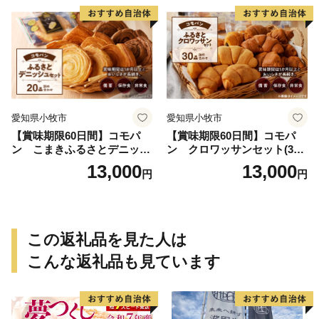
愛知県小牧市
愛知県小牧市
【賞味期限60日間】コモパ
【賞味期限60日間】コモパ
ン こまきふるさとデニッシ
ン クロワッサンセット(30
ュセット（20個入り）／災害
個入り)／災害用備蓄 保存食
13,000
13,000
円
円
用備蓄 保存食 非常食 防災グ
非常食 防災グッズにも
ッズにも
この返礼品を見た人は
こんな返礼品も見ています