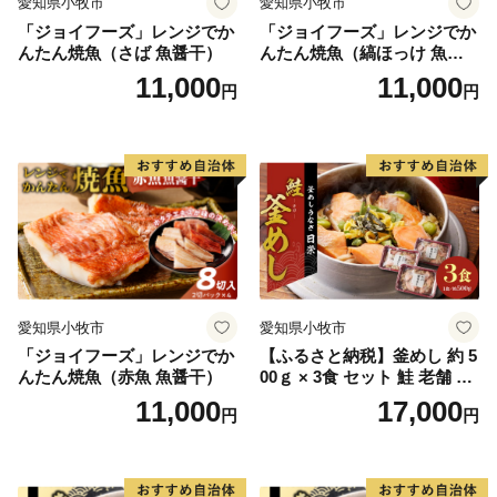
愛知県小牧市
愛知県小牧市
「ジョイフーズ」レンジでか
「ジョイフーズ」レンジでか
んたん焼魚（さば 魚醤干）
んたん焼魚（縞ほっけ 魚醤
干）
11,000
11,000
円
円
愛知県小牧市
愛知県小牧市
「ジョイフーズ」レンジでか
【ふるさと納税】釜めし 約 5
んたん焼魚（赤魚 魚醤干）
00ｇ × 3食 セット 鮭 老舗 急
速冷凍 レンチン 時短 簡単調
11,000
17,000
円
円
理 食品 加工品 海鮮 手作り
ほくほく ご飯 お弁当 おにぎ
り お茶漬け お取り寄せ お取
り寄せグルメ 愛知県 小牧市