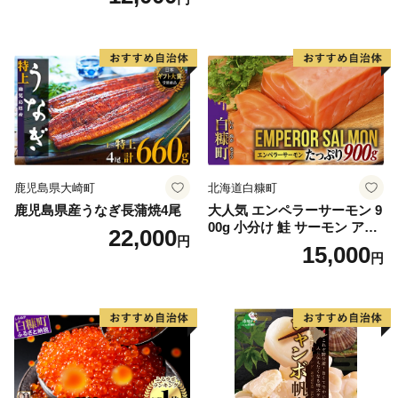
鹿児島県大崎町
北海道白糠町
鹿児島県産うなぎ長蒲焼4尾
大人気 エンペラーサーモン 9
00g 小分け 鮭 サーモン アト
22,000
円
ランティックサーモン 水産
15,000
円
庁長官賞 受賞 さけ シャケ し
ゃけ sake カルパッチョ ソテ
ー レアステーキ 人気 高級 大
満足 美味しい 贈答 生食用 刺
身 お刺身 刺し身 魚介類 海鮮
冷凍 厚切り 薄切り ふるさと
納税 ふるさとチョイス チョ
イス 北海道 白糠町