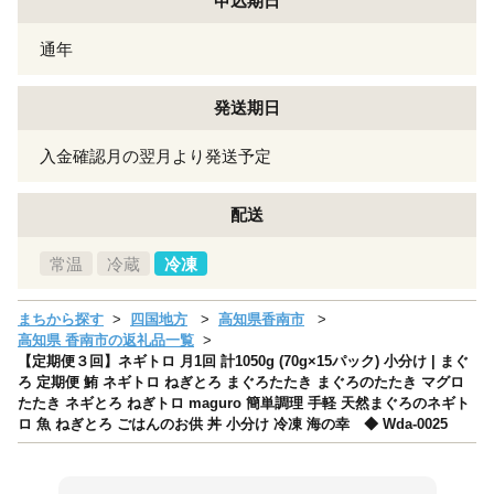
申込期日
通年
発送期日
入金確認月の翌月より発送予定
配送
常温
冷蔵
冷凍
まちから探す
四国地方
高知県香南市
高知県 香南市の返礼品一覧
【定期便３回】ネギトロ 月1回 計1050g (70g×15パック) 小分け | まぐ
ろ 定期便 鮪 ネギトロ ねぎとろ まぐろたたき まぐろのたたき マグロ
たたき ネギとろ ねぎトロ maguro 簡単調理 手軽 天然まぐろのネギト
ロ 魚 ねぎとろ ごはんのお供 丼 小分け 冷凍 海の幸 ◆ Wda-0025