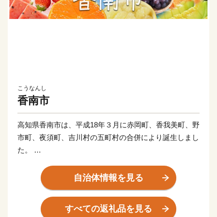
こうなんし
香南市
高知県香南市は、平成18年３月に赤岡町、香我美町、野
市町、夜須町、吉川村の五町村の合併により誕生しまし
た。
太平洋に面する海岸部、肥沃な平野部、四国山地の麓の
山地部からなり、市内を物部川、香宗川などが流れ、美
自治体情報を見る
しい水と緑に包まれた元気で豊かなまちです。
すべての返礼品を見る
香南市へのご寄附、誠にありがとうございます！