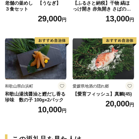
老舗の釜めし 【うなぎ】
【ふるさと納税】干物 縞ほ
３食セット
っけ開き 赤魚開き さばの開
き 魚醤干し 3種 セット 詰め
29,000
13,000
円
円
合わせ 魚 おかず 肉厚 おいし
い さば 赤魚 縞ホッケ ジョイ
フーズ 魚貝類 お取り寄せ お
取り寄せグルメ 魚醤 ナンプ
ラー 愛知県 小牧市 冷凍 送料
無料
和歌山県白浜町
愛媛県地酒の隠れ郷
和歌山湯浅醤油と鰹だし香る
【愛育フィッシュ】真鯛(45)
珍味 数の子 100g×2パック
20,000
円
10,000
円