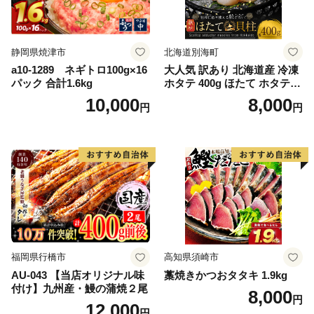
静岡県焼津市
北海道別海町
a10-1289 ネギトロ100g×16
大人気 訳あり 北海道産 冷凍
パック 合計1.6kg
ホタテ 400g ほたて ホタテ
帆立 貝柱 海鮮 魚介類 刺身
10,000
8,000
円
円
大粒 天然 海鮮 ランキング 大
人気 人気 おすすめ 訳あり ）
福岡県行橋市
高知県須崎市
AU-043 【当店オリジナル味
藁焼きかつおタタキ 1.9kg
付け】九州産・鰻の蒲焼２尾
8,000
円
12,000
円