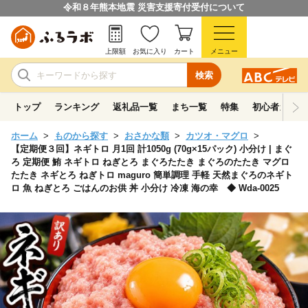
令和８年熊本地震 災害支援寄付受付について
上限額
お気に入り
カート
メニュー
検索
トップ
ランキング
返礼品一覧
まち一覧
特集
初心者ガイド
ホーム
ものから探す
おさかな類
カツオ・マグロ
【定期便３回】ネギトロ 月1回 計1050g (70g×15パック) 小分け | まぐ
ろ 定期便 鮪 ネギトロ ねぎとろ まぐろたたき まぐろのたたき マグロ
たたき ネギとろ ねぎトロ maguro 簡単調理 手軽 天然まぐろのネギト
ロ 魚 ねぎとろ ごはんのお供 丼 小分け 冷凍 海の幸 ◆ Wda-0025