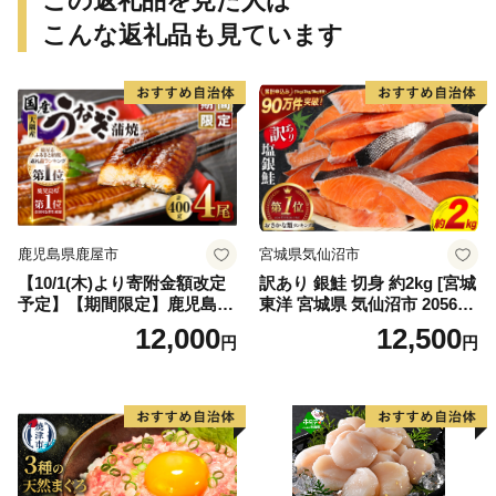
この返礼品を見た人は
こんな返礼品も見ています
鹿児島県鹿屋市
宮城県気仙沼市
【10/1(木)より寄附金額改定
訳あり 銀鮭 切身 約2kg [宮城
予定】【期間限定】鹿児島県
東洋 宮城県 気仙沼市 205649
大隅産うなぎ蒲焼4尾（400
91] 鮭 魚介類 海鮮 訳アリ 規
12,000
12,500
円
円
g） KN007-023
格外 不揃い さけ サケ 鮭切身
シャケ 切り身 冷凍 家庭用 お
かず 弁当 支援 サーモン 銀鮭
切り身 魚 わけあり