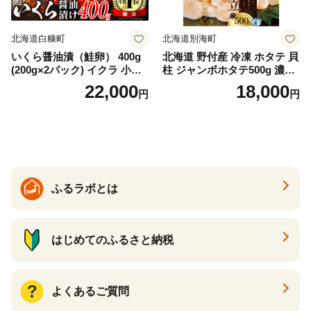
北海道白糠町
北海道別海町
いくら醤油漬（鮭卵） 400g
北海道 野付産 冷凍 ホタテ 貝
(200g×2パック) イクラ 小分
柱 ジャンボホタテ500g 濃厚
け いくら醤油漬 鮭いくら い
な旨味と甘み （ほたて ホタ
22,000
18,000
円
円
くら醤油漬け 鮭 鮭卵 ikura
テ 帆立 貝柱 ホタテ貝柱 大玉
醤油いくら 冷凍いくら いく
大粒 北海道 別海 野付 ふるさ
ら北海道 醤油鮭いくら 人気
と納税）
大好評品 北海道 白糠町
ふるラボとは
はじめてのふるさと納税
よくあるご質問