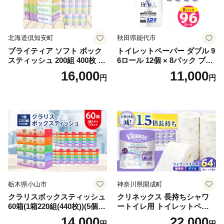
北海道倶知安町
秋田県能代市
ブライティア ソフト ボック
トイレットペーパー ダブル 9
スティッシュ 200組 400枚 60
6ロール 12個 × 8パック ブラ
箱 日本製 まとめ買い ティッ
ンカ 再生紙 100％ 芯あり 日
16,000
11,000
円
円
シュ リサイクル 長持 防災 常
用品 消耗品 無香料 生活用品
備品 日用雑貨 消耗品 生活必
備蓄 秋田県 能代市 送料無料
需品 備蓄 ペーパー 紙 北海道
《能代製紙》
倶知安町 日用品
栃木県小山市
神奈川県開成町
クラリスボックスティッシュ
クリネックス 長持ちシャワ
60箱(1箱220組(440枚))(5個入
ートイレ用 トイレットペー
り×12セット)【1256759】
パー（ダブル）64ロール(8ロ
14,000
22,000
円
円