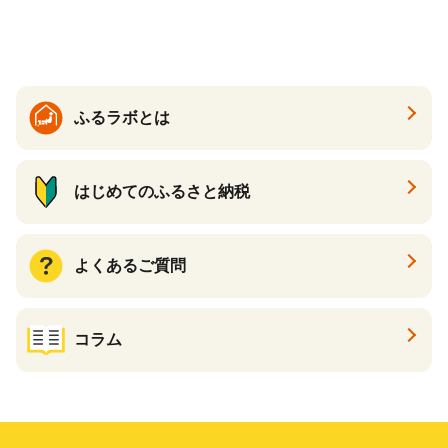
ック 72ロール 25m トイレ
必需品 大容量 備蓄 リサイク
ットペーパー パルプ100％ 消
ル ティッシュ ペーパー まと
臭 防臭 日用品 消耗品 備蓄
め買い 雑貨 倶知安町
ふるラボとは
はじめてのふるさと納税
よくあるご質問
コラム