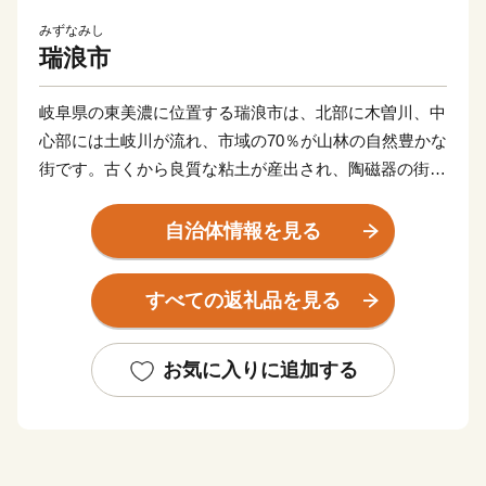
みずなみし
瑞浪市
岐阜県の東美濃に位置する瑞浪市は、北部に木曽川、中
心部には土岐川が流れ、市域の70％が山林の自然豊かな
街です。古くから良質な粘土が産出され、陶磁器の街と
して発展し、近年では瑞浪ボーノポーク等の畜産業も盛
んです。また、江戸時代には、五街道の一つ中山道の宿
自治体情報を見る
場町として、東西の政治・経済・文化が流入して栄えた
歴史ある街でもあり、毎年9月には、岐阜の宝ものに認
すべての返礼品を見る
定されている地歌舞伎公演がおこなわれ、多くの見物客
で賑わいます。現在では、名古屋駅まで電車で約49分と
便利な場所にあります。そんな瑞浪市が「生まれ育った
お気に入りに追加する
ふるさと」である皆さん、瑞浪市を「第二のふるさと」
「心のふるさと」だと思っていただける皆さん、あなた
と「ふるさとみずなみ」を結ぶ架け橋となる、ふるさと
納税制度で「ふるさとみずなみ」を応援してください。