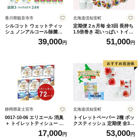
香川県観音寺市
北海道倶知安町
シルコット ウェットティッ
定期便 2ヵ月毎 全3回 長持ち
シュ ノンアルコール除菌詰
1.5倍巻き 花いっぱい トイレ
替（43枚×3P）×24袋 日用品
ットペーパー ダブル 45ｍ 計
39,000
51,000
円
円
おもちゃ 拭き取り 手拭き 外
72ロール 全18種 花柄 プリン
出時 お出かけ時 食事前 緑茶
ト ハーブ 香り付き 日本製 ま
カテキン配合
とめ買い 防災 常備品 ペーパ
ー 消耗品 備蓄 送料無料 北海
道 倶知安町 日用品
静岡県富士宮市
北海道倶知安町
0017-10-06 エリエール 消臭
トイレットペーパー 2種 ボッ
＋ トイレットティシュー し
クスティッシュ 定期便 全3
っかり香るフレッシュクリア
回 日本製 まとめ買い 防災
17,000
53,000
円
円
の香り ダブル 12ロール×6パ
常備品 日用雑貨 消耗品 生活