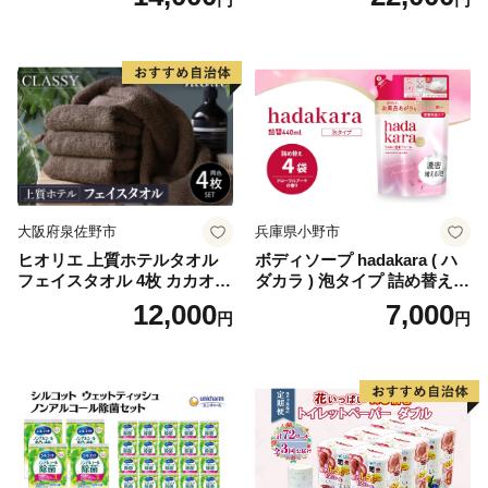
ール×8パック) 開成町 トイレ
ットペーパーダブル 日用品
国産 新生活 ダブル SDGs 備
蓄 防災 エコ 消耗品 生活雑貨
生活用品 無香料 トイレット
ペーパー ダブル といれっと
ぺーぱー トイレ クレシア ト
イレットペーパー [BDBH002
-1]
大阪府泉佐野市
兵庫県小野市
ヒオリエ 上質ホテルタオル
ボディソープ hadakara ( ハ
フェイスタオル 4枚 カカオ
ダカラ ) 泡タイプ 詰め替え 4
【タオル 泉州タオル 吸水 普
40ml×4袋 ボディーソープ 泡
12,000
7,000
円
円
段使い 無地 シンプル 日用品
ボディソープ 泡 日用品 消耗
ふわふわ ふかふか 家族 たお
品 バス用品 大容量 いい 匂い
る 一人暮らし】
ボディ 保湿 LION ライオン
泡石鹸 石鹸 兵庫 兵庫県 小野
市