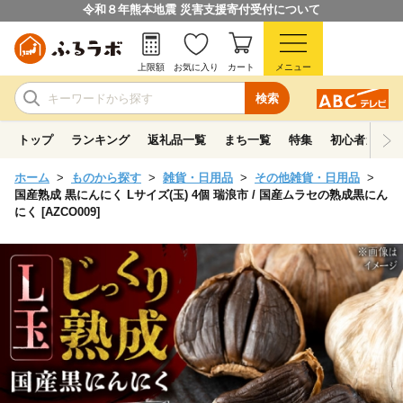
令和８年熊本地震 災害支援寄付受付について
上限額
お気に入り
カート
メニュー
検索
トップ
ランキング
返礼品一覧
まち一覧
特集
初心者ガイド
ホーム
ものから探す
雑貨・日用品
その他雑貨・日用品
国産熟成 黒にんにく Lサイズ(玉) 4個 瑞浪市 / 国産ムラセの熟成黒にん
にく [AZCO009]