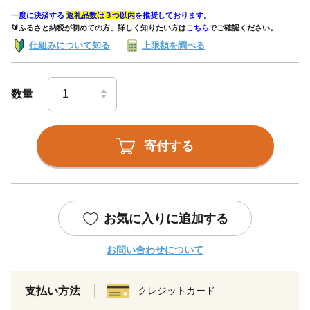
一度に決済する
返礼品数は３つ以内
を推奨しております。
🔰ふるさと納税が初めての方、詳しく知りたい方は
こちら
でご確認ください。
仕組みについて知る
上限額を調べる
数量
寄付する
お気に入りに追加する
お問い合わせについて
支払い方法
クレジットカード