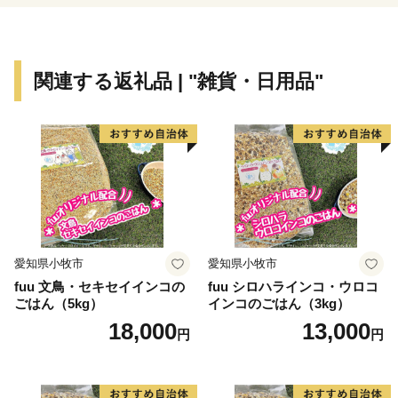
瑞浪に暮らす市民とともに、愛する瑞浪の人・まち・自
然を守り、そして育てる、まちづくり活動を一緒に進め
ませんか。皆さんのご協力をお待ちしております。
関連する返礼品 | "雑貨・日用品"
愛知県小牧市
愛知県小牧市
fuu 文鳥・セキセイインコの
fuu シロハラインコ・ウロコ
ごはん（5kg）
インコのごはん（3kg）
18,000
13,000
円
円