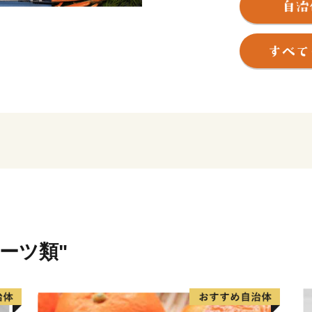
す。
平成27年3月には北陸新幹
間8分で結び、射水市への
は見どころも多く、ベイエ
大橋」や県内有数の観光地
川」は、東洋のベニスと評
ており、多くの観光客でにぎ
ある絢爛豪華な「曳山（ひ
え）」に代表される伝統文
など、多くの魅力が詰まっ
皆様のお越しを、心からお
ルーツ類"