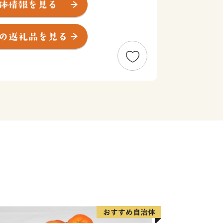
線が開業し、富山・東京間を最速2時
アクセスも大変良くなりました。市内に
リアには日本海側最大級の斜張橋「新湊
「海王丸パーク」、周辺を流れる「内
価され、映画のロケ地として脚光を浴び
わいを見せております。市内に20基
きやま）」や漆喰の芸術「鏝絵（こて
化、越中だいもん凧まつり等のイベント
た射水市を、ぜひ体感してください。
待ち申し上げております。