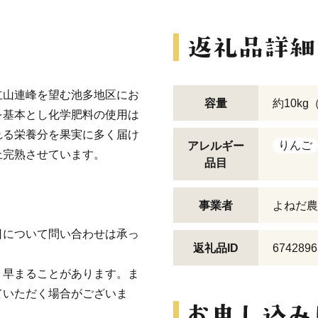
立山連峰を望む池多地区にお
容量
約10kg
を基本とし化学肥料の使用は
れる栄養分を果実に多く届け
りんご
アレルギー
上完熟させています。
品目
事業者
よねだ農
日について問い合わせは承っ
返礼品ID
6742896
、早まることがあります。ま
ていただく場合がございま