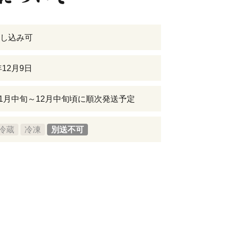
し込み可
年12月9日
年11月中旬～12月中旬頃に順次発送予定
冷蔵
冷凍
別送不可