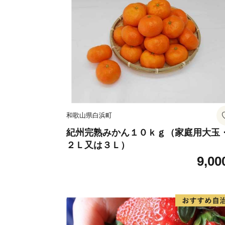
和歌山県白浜町
紀州完熟みかん１０ｋｇ（家庭用大玉
２Ｌ又は３Ｌ）
9,00