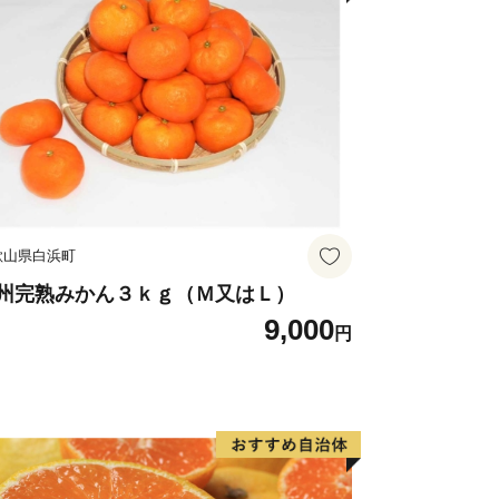
歌山県白浜町
州完熟みかん３ｋｇ（Ｍ又はＬ）
9,000
円