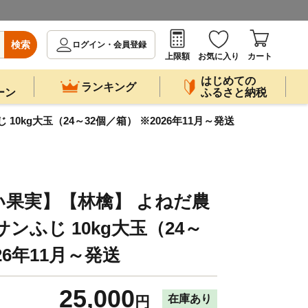
検索
ログイン・会員登録
上限額
お気に入り
カート
はじめての
ランキング
ーン
ふるさと納税
kg大玉（24～32個／箱） ※2026年11月～発送
果実】【林檎】 よねだ農
ンふじ 10kg大玉（24～
26年11月～発送
25,000
在庫あり
円