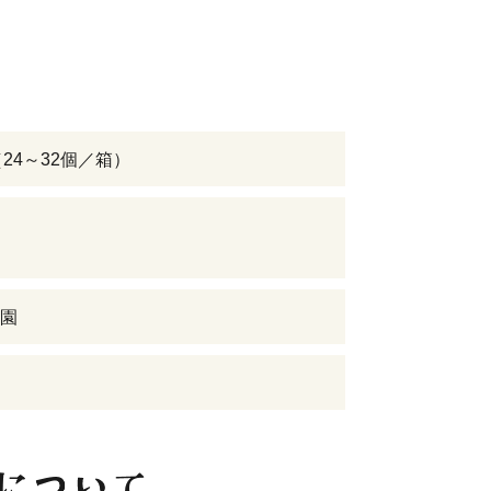
（24～32個／箱）
園