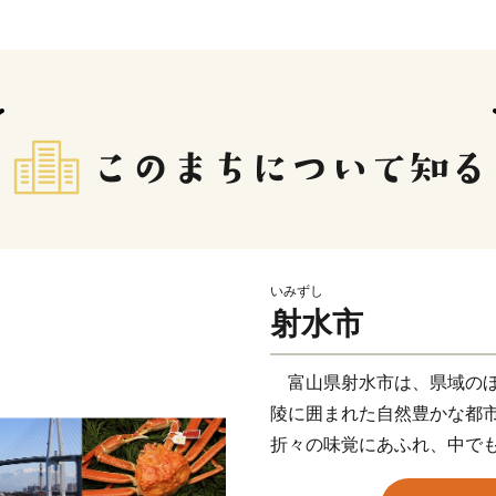
いみずし
射水市
富山県射水市は、県域のほ
陵に囲まれた自然豊かな都
折々の味覚にあふれ、中で
ワイガニ」や「シロエビ」