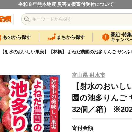
令和８年熊本地震 災害支援寄付受付について
番組･特集
ものから探す
まちから探す
キャンペ
【射水のおいしい果実】【林檎】 よねだ農園の池多りんご サンふじ 10
富山県 射水市
【射水のおいしい
園の池多りんご サ
32個／箱） ※20
寄付金額