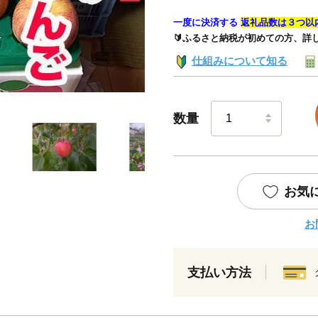
一度に決済する
返礼品数は３つ以
🔰ふるさと納税が初めての方、詳
仕組みについて知る
数量
お気
お
支払い方法