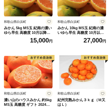
和歌山県白浜町
和歌山県白浜町
みかん 5kg MS玉 紀南の濃い
みかん 10kg MS玉 紀南の濃
ゆら早生 高糖度 10月以降発
いゆら早生 高糖度 10月以降
送 マルチ被覆栽培
発送 マルチ被覆栽培
15,000
27,000
円
円
和歌山県白浜町
和歌山県白浜町
濃い山のハウスみかん 約5kg
紀州完熟みかん３ｋｇ（Ｍ又
MS玉 高糖度 ギフト 2024年7
はＬ）
月以降発送分