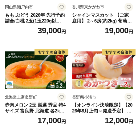
岡山県瀬戸内市
香川県東かがわ市
もも ぶどう 2026年 先行予約
シャインマスカット 【ご家
詰合/白桃 2玉(1玉220g以
庭用】 2～6房(約2kg) 葡萄 ぶ
上)・シャインマスカット 晴
どう ブドウ フルーツ 果物 く
39,000
19,000
円
円
王 2房(1房480g以上) 化粧箱
だもの 果実 旬の果物 旬のフ
入り 岡山県産 国産 フルーツ
ルーツ 香川 香川県 東かがわ
果物 ギフト
市
北海道上富良野町
長野県小諸市
赤肉メロン 2玉 厳選 秀品 特4
【オンライン決済限定】【20
サイズ 富良野 北海道 各2kg
26年8月上旬～発送予定】 先
～2.6kg 2玉 セット ファーム
行予約 「浅間水蜜桃プレミ
17,000
12,000
円
円
富良野 メロン めろん 果物 く
アム」 もも あかつき 秀品 約
だもの フルーツ デザート 旬
2kg 5～9玉 贈答品 ふるさと
の果物 旬のフルーツ
納税 果物 桃 フルーツ モモ