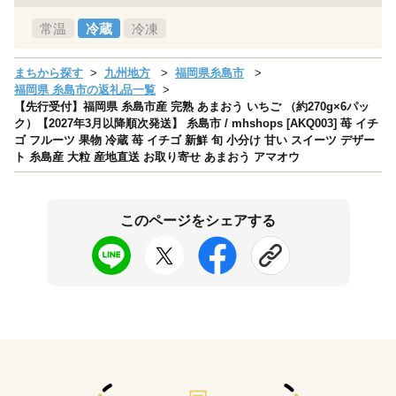
常温
冷蔵
冷凍
まちから探す
九州地方
福岡県糸島市
福岡県 糸島市の返礼品一覧
【先行受付】福岡県 糸島市産 完熟 あまおう いちご （約270g×6パッ
ク）【2027年3月以降順次発送】 糸島市 / mhshops [AKQ003] 苺 イチ
ゴ フルーツ 果物 冷蔵 苺 イチゴ 新鮮 旬 小分け 甘い スイーツ デザー
ト 糸島産 大粒 産地直送 お取り寄せ あまおう アマオウ
このページをシェアする