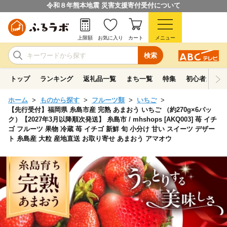
令和８年熊本地震 災害支援寄付受付について
上限額
お気に入り
カート
メニュー
検索
トップ
ランキング
返礼品一覧
まち一覧
特集
初心者ガイド
ホーム
ものから探す
フルーツ類
いちご
【先行受付】福岡県 糸島市産 完熟 あまおう いちご （約270g×6パッ
ク）【2027年3月以降順次発送】 糸島市 / mhshops [AKQ003] 苺 イチ
ゴ フルーツ 果物 冷蔵 苺 イチゴ 新鮮 旬 小分け 甘い スイーツ デザー
ト 糸島産 大粒 産地直送 お取り寄せ あまおう アマオウ