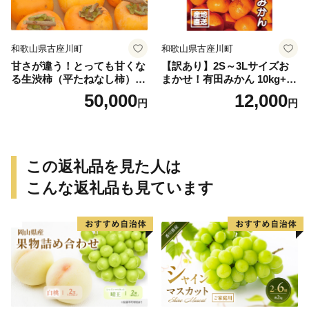
和歌山県古座川町
和歌山県古座川町
甘さが違う！とっても甘くな
【訳あり】2S～3Lサイズお
る生渋柿（平たねなし柿）吊
まかせ！有田みかん 10kg+2k
るし柿用 T字枝or吊るしクリ
g保証分 11月から12月下旬ま
50,000
12,000
円
円
ップ付約14.5～15kg 約60～
でに順次発送致します。 / 訳
90個＜2026年10月中旬～11
ありみかん 有田みかん みか
月上旬ごろ順次発送＞Ted【a
ん ミカン 蜜柑 柑橘 温州みか
rt015B】
ん 和歌山 ご家庭用
この返礼品を見た人は
こんな返礼品も見ています