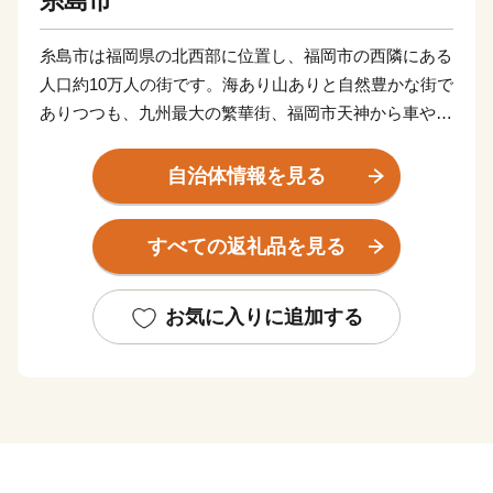
糸島市
糸島市は福岡県の北西部に位置し、福岡市の西隣にある
人口約10万人の街です。海あり山ありと自然豊かな街で
ありつつも、九州最大の繁華街、福岡市天神から車や電
車で40分の距離にある交通利便性の高い街でもありま
す。
自治体情報を見る
近年は「移住したいまちランキング」でも上位に入るこ
ともあり、移住してこられる方も多くなりました。会社
すべての返礼品を見る
員だけでなく、芸術家等の創作活動の場としても多くの
方に移住先として選んでいただいています。
お気に入りに追加する
また、糸島野菜、果物や糸島牛、豚などは東京の飲食店
でも取り扱われるほど、食の宝庫としても有名です。
天然真鯛の漁獲高は日本一、牡蠣の養殖が盛んで、冬場
になると約30軒もの牡蠣小屋が連なる風景は糸島の風物
詩となっています。
このほかにもゴルフやサーフィン、登山、キャンプ等の