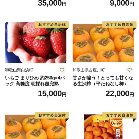
35,000
9,000
円
円
和歌山県白浜町
和歌山県古座川町
いちご まりひめ 約250g×4パ
甘さが違う！とっても甘くな
ック 高糖度 朝採れ超完熟ま
る生渋柿（平たねなし柿）吊
りひめ 1月以降発送分
るし柿用 T字枝or吊るしクリ
15,000
22,000
円
円
ップ付約4.5～5kg 約24～30
個＜2026年10月中旬～順次発
送＞-Ted【art016B】