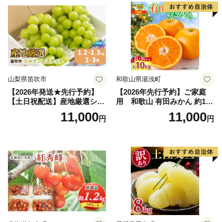
果肉 長野県産 小諸市
山梨県笛吹市
和歌山県湯浅町
【2026年発送★先行予約】
【2026年先行予約】ご家庭
【土日祝配送】産地厳選シャ
用 和歌山 有田みかん 約10k
インマスカット1.2kg～1.3kg
g (2L、3Lサイズ)【湯浅町】
11,000
11,000
円
円
（2房～3房）※沖縄・離島配
_ZJ6079
送不可※ 106-003-sku02-26y
｜シャインマスカット 発送
笛吹市 山梨県 フルーツ 果物
ぶどう 葡萄 大粒 シャインマ
スカット おすすめ シャイン
マスカット 贈答 ギフト 産地
笛吹市 シャインマスカット
笛吹 葡萄 国産 ぶどう 人気
国産 1.2kg 先行｜