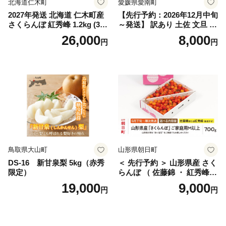
北海道仁木町
愛媛県愛南町
2027年発送 北海道 仁木町産
【先行予約：2026年12月中旬
さくらんぼ 紅秀峰 1.2kg (300
～発送】 訳あり 土佐 文旦 8k
g×4パック) Lサイズ以上 旬
g (Mサイズ以上サイズミック
26,000
8,000
円
円
桜桃 産地直送 サクランボ チ
ス) 8000円 わけあり ぶんた
ェリー フルーツ 果物 果物類
ん みかん mikan 蜜柑 ミカン
仁木町 仁木 [松山商店]
土佐文旦 家庭用 産地直送 国
産 農家直送 期間限定 特産品
サイズミックス くらもとフ
ァーム 愛南町 愛媛県
鳥取県大山町
山形県朝日町
DS-16 新甘泉梨 5kg（赤秀
＜ 先行予約 ＞ 山形県産 さく
限定）
らんぼ （ 佐藤錦 ・ 紅秀峰
） ご家庭用 M以上 700g 【20
19,000
9,000
円
円
26年6月下旬から7月上旬発
送】 山形県 果物 フルーツ 初
夏 夏 送料無料