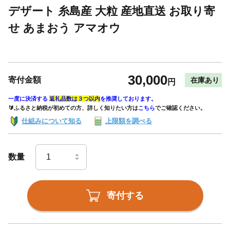
デザート 糸島産 大粒 産地直送 お取り寄
せ あまおう アマオウ
30,000
寄付金額
在庫あり
円
一度に決済する
返礼品数は３つ以内
を推奨しております。
🔰ふるさと納税が初めての方、詳しく知りたい方は
こちら
でご確認ください。
仕組みについて知る
上限額を調べる
数量
寄付する