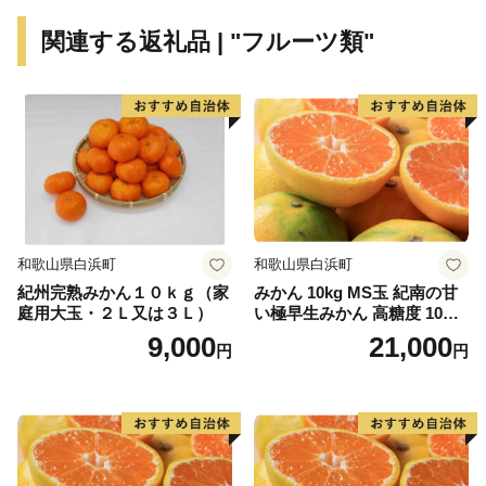
アクティビティ、ドライブにぴったりな海辺の景観の良
関連する返礼品 | "フルーツ類"
いレストランやカフェ、数多くのイベント等、四季を通
じて様々な形で糸島の魅力を感じていただけます。
糸島の自然が育んだ特産品を通じて、糸島の魅力をさら
に知っていただければ幸いです。
和歌山県白浜町
和歌山県白浜町
紀州完熟みかん１０ｋｇ（家
みかん 10kg MS玉 紀南の甘
庭用大玉・２Ｌ又は３Ｌ）
い極早生みかん 高糖度 10月
以降発送 マルチ被覆栽培
9,000
21,000
円
円