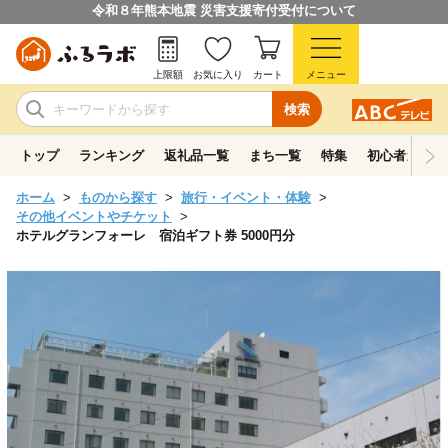
令和８年熊本地震 災害支援寄付受付について
上限額
お気に入り
カート
メニュー
検索
トップ
ランキング
返礼品一覧
まち一覧
特集
初心者ガイド
ホーム
ものから探す
旅行・イベント・体験
その他イベントやチケット
ホテルグランフォーレ 宿泊ギフト券 5000円分