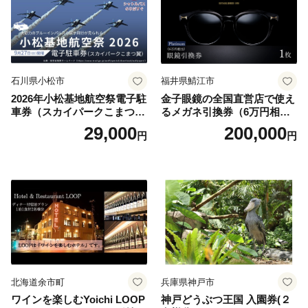
石川県小松市
福井県鯖江市
2026年小松基地航空祭電子駐
金子眼鏡の全国直営店で使え
車券（スカイパークこまつ
るメガネ引換券（6万円相
翼） 駐車場 シャトルバスの
当） Platinum
29,000
200,000
円
円
りばすぐ 石川県 小松市
北海道余市町
兵庫県神戸市
ワインを楽しむYoichi LOOP
神戸どうぶつ王国 入園券(２