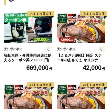
します。
愛知県小牧市
愛知県小牧市
福祉車両・介護車両改造に使
【ふるさと納税】限定 ステ
えるクーポン券(200,000 円)
ーキのあさくま オリジナル
お食事券 12000円 お好きなメ
669,000
42,000
円
円
ニュー 好きなだけ コーンス
ープ カレー サラダ プリン ソ
フトクリーム デザート 愛知
県 小牧店 小牧市 チケット 送
料無料