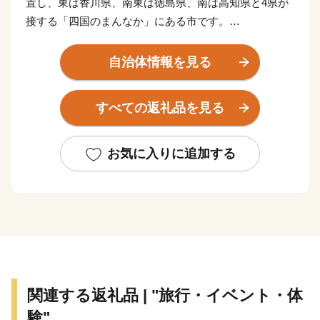
置し、東は香川県、南東は徳島県、南は高知県と4県が
接する「四国のまんなか」にある市です。
県都松山市と高松市へは約80 km、高知市までは約60
km、徳島市までは約100 km、大阪市へ約300 km、東京
自治体情報を見る
都まで約800 kmの距離にあります。
すべての返礼品を見る
古くから「お札と切手以外は何でも揃う」と言われるほ
ど多種多様な紙製品がこの地で現在も生産されていま
す。
お気に入りに追加する
また、紙・パルプ製品分野における自治体別「製造品出
荷額等」で20年連続全国1位となるなど、名実共に「日
本一の紙のまち」です。
【ふるさと納税の対象となる地方団体の指定について】
四国中央市は、総務大臣よりふるさと納税の対象となる
地方団体に指定されました。
関連する返礼品 | "旅行・イベント・体
今後も適正かつ公正な運営に努めて参りますので、どう
験"
か引き続き四国中央市を応援いただきますようお願い致