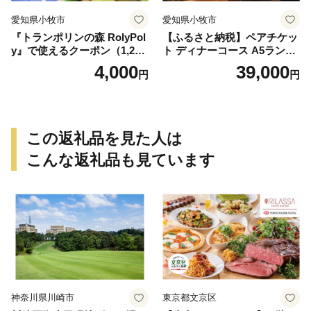
愛知県小牧市
愛知県小牧市
『トランポリンの森 RolyPol
【ふるさと納税】ペアチケッ
y』で使えるクーポン（1,200
ト ディナーコース A5ランク
円）
飛騨牛 コース 記念日 お誕生
4,000
39,000
円
円
日 特別な日 完全個室 ノンア
ルコール スパークリングワ
イン 1本付き デザート ドリ
ンク セレブレ お食事券 愛知
県 小牧市 送料無料
この返礼品を見た人は
こんな返礼品も見ています
神奈川県川崎市
東京都文京区