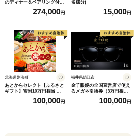
のディナー＆ペアリング付宿
名様分)
泊プラン＜デラックスツイン
274,000
15,000
円
円
＞
北海道別海町
福井県鯖江市
あとからセレクト【ふるさと
金子眼鏡の全国直営店で使え
ギフト】寄附10万円相当 あ
るメガネ引換券（3万円相
とから選べる！ ギフト いく
当） Bronze
100,000
100,000
円
円
ら ほたて 海鮮 牛肉 別海町
ケーキ アイス （ 後から 選べ
る カタログ カタログポイン
ト カタログギフト あとから
カタログ あとからカタログ
ポイント あとからカタログ