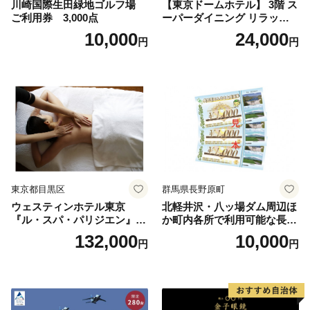
川崎国際生田緑地ゴルフ場
【東京ドームホテル】 3階 ス
ご利用券 3,000点
ーパーダイニング リラッサ
ランチブッフェ お食事券 大
10,000
24,000
円
円
人1名様分 関東 東京 ご利用
券 ランチ 昼食 食事券 レスト
ラン ブッフェ 東京都 お食事
券
東京都目黒区
群馬県長野原町
ウェスティンホテル東京
北軽井沢・八ッ場ダム周辺ほ
『ル・スパ・パリジエン』選
か町内各所で利用可能な長野
べるボディセラピー90分/1名
原町ふるさと感謝券（3,000
132,000
10,000
円
円
円分）【トラベル 観光 旅行
お土産 群馬県 長野原町 北軽
井沢】