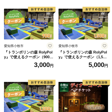
紅茶 スイーツ アフタヌーン
ティー チケット 券 2名様分
お祝 誕生日 記念日 名鉄小牧
ホテル 愛知県 小牧市 送料無
料
愛知県小牧市
愛知県小牧市
『トランポリンの森 RolyPol
『トランポリンの森 RolyPol
y』で使えるクーポン（900
y』で使えるクーポン（1,500
円）
円）
3,000
5,000
円
円