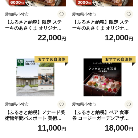
愛知県小牧市
愛知県小牧市
【ふるさと納税】限定 ステ
【ふるさと納税】限定 ステ
ーキのあさくま オリジナル
ーキのあさくま オリジナル
お食事券 6000円 お好きなメ
お食事券 3000円 お好きなメ
22,000
12,000
円
円
ニュー 好きなだけ コーンス
ニュー 好きなだけ コーンス
ープ カレー サラダ プリン ソ
ープ カレー サラダ プリン ソ
フトクリーム デザート 愛知
フトクリーム デザート 愛知
県 小牧店 小牧市 チケット 送
県 小牧店 小牧市 チケット 送
料無料
料無料
愛知県小牧市
愛知県小牧市
【ふるさと納税】メナード美
【ふるさと納税】ペア 食事
術館年間パスポート 美術館
券 コージーガーデンアザレ
メナード アート
ア アフタヌーン宝石箱 ホテ
11,000
18,000
円
円
ル特製 デザート 6種類 サン
ドウィッチ コーヒー または