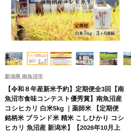
新潟県 南魚沼市
【令和８年産新米予約】定期便全3回【南
魚沼市食味コンテスト優秀賞】南魚沼産
コシヒカリ 白米5kg ｜薬師米 【定期便
銘柄米 ブランド米 精米 こしひかり コシ
ヒカリ 魚沼産 新潟米】【2026年10月上