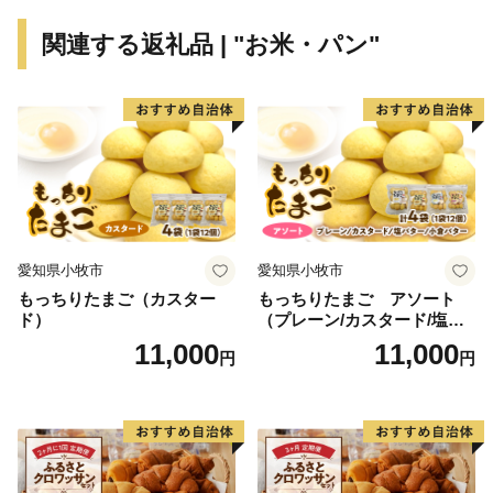
【日本酒】
関連する返礼品 | "お米・パン"
雪には一定の低温と湿気を保つ効果があることから、日
本酒の発酵に必要な麹菌や酵母など微生物の働きに適し
ています。さらに、雪は有害な雑菌の繁殖を抑えるな
ど、日本酒の製造に有益な効果をもたらします。
市内には髙千代酒造、青木酒造、八海醸造の3つの酒造
があり、大地にしみ込んだ大量の雪解け水はまろやかな
軟水となり、淡麗な酒を生み出します。
【スキー場】
愛知県小牧市
愛知県小牧市
世界有数の豪雪地帯である南魚沼市には多くのウィンタ
もっちりたまご（カスター
もっちりたまご アソート
ーリゾートがあり、大型ハーフパイプが設置されたスキ
ド）
（プレーン/カスタード/塩バ
ー場や、オリンピアンを輩出したスキーパークもありま
ター/小倉バター）
11,000
11,000
円
円
す。
市内１０か所のスキー場は、レベルに応じた多彩なコー
スが大人気で、日本のみならず世界中からスキーヤーや
スノーボーダーが訪れます。