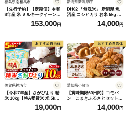
福島県南相馬市
新潟県新潟県庁
【先行予約】【定期便】令和
DH02 「無洗米」 新潟県 魚
8年産 米 ミルキークイーン
沼産 コシヒカリ お米 5kg こ
白米 45kg (5kg×9回) | ミルキ
しひかり 精米 米（お米の美
153,000
14,000
円
円
ークイーン 米5kg 福島 福島
味しい炊き方ガイド付き）
県産 福島産 精米 お米 米 コ
メ 武田ファーム サムランド
福島県 南相馬市 cu006-ae
佐賀県神埼市
愛知県小牧市
【令和7年産】さがびより 精
【賞味期限60日間】コモパ
米 10kg【特A受賞米 米 5kg×
ン こまきふるさとセット
2袋 お米 コメ こめ 国産 美味
（24個入り）／災害用備蓄
19,000
14,000
円
円
しい ブランド米 人気 ランキ
保存食 非常食 防災グッズに
ング 増田米穀】(H015224)
も