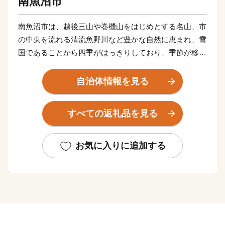
南魚沼市
南魚沼市は、越後三山や巻機山をはじめとする名山、市
の中央を流れる清流魚野川など豊かな自然に恵まれ、雪
国であることから四季がはっきりしており、季節が移る
ごとに美しい景色を見ることができます。
新潟県南部に位置し、太平洋側と日本海側を結ぶ交通の
自治体情報を見る
要衝となっています。
東京からは新幹線で1時間半、高速道路で2時間とアクセ
すべての返礼品を見る
スも抜群で、冬のスキー場をはじめ四季を通じて多くの
観光客で賑わいます。
お気に入りに追加する
【南魚沼産コシヒカリ】
2,000メートル級の山々から流れる豊富な栄養を含んだ
雪解け水が、滋味豊かな土壌をつくります。また、盆地
特有の昼夜の寒暖差によって、お米のうまみや甘みが増
すように育ちます。「南魚沼産コシヒカリ」が魚沼産コ
シヒカリのなかでも別格といわれる所以です。