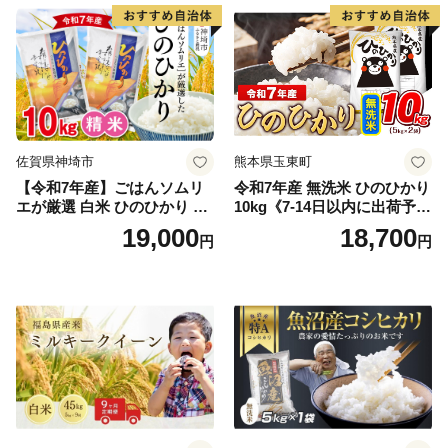
野町産 Elevation
佐賀県神埼市
熊本県玉東町
【令和7年産】ごはんソムリ
令和7年産 無洗米 ひのひかり
エが厳選 白米 ひのひかり 10
10kg《7-14日以内に出荷予定
kg【神埼市産 米 お米 精米 白
(土日祝除く)》コメ 米 無洗米
19,000
18,700
円
円
米 10kg 5kg×2 ひのひかり ブ
令和7年産 高レビュー｜人気
ランド米 食味鑑定士】(H063
米 熊本県産米 お米 生活応援
164)
米