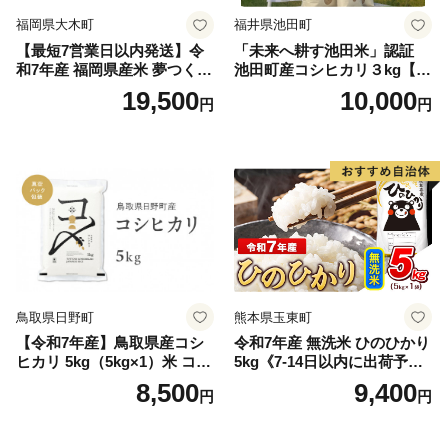
福岡県大木町
福井県池田町
【最短7営業日以内発送】令
「未来へ耕す池田米」認証
和7年産 福岡県産米 夢つくし
池田町産コシヒカリ３kg【お
15kg 精米 ※北海道・沖縄・
1人様につき３セットまで】
19,500
10,000
円
円
離島は配送不可
鳥取県日野町
熊本県玉東町
【令和7年産】鳥取県産コシ
令和7年産 無洗米 ひのひかり
ヒカリ 5kg（5kg×1）米 コシ
5kg《7-14日以内に出荷予定
ヒカリ こしひかり お米 白米
(土日祝除く)》コメ 米 無洗米
8,500
9,400
円
円
精米 5キロ おこめ こめ コメ
高レビュー｜人気米 熊本県
真空パック包装 真空包装 長
産米 お米 生活応援米
期保存 単一原料米 鳥取県日