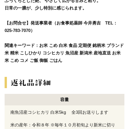
ふっくらとした艶、 やさしく広がる甘みと粘り。
日常の一膳が、少し特別に感じられます。
【お問合せ】発送事業者（お食事処薬師 今井勇吉 TEL：
025-783-7070）
関連キーワード：お米 こめ 白米 食品 定期便 銘柄米 ブランド
米 精米 こしひかり コシヒカリ 魚沼産 新潟米 産地直送 お米
米 こめ コメ ご飯 御飯 ごはん
容量
南魚沼産コシヒカリ 白米5kg 全3回お送りします
米の産年：令和８年 ※毎年１０月初旬より新米に切り