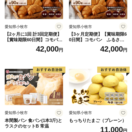
愛知県小牧市
愛知県小牧市
【2ヶ月に1回 計3回定期便】
【3ヶ月定期便】【賞味期限6
【賞味期限60日間】コモパ
0日間】コモパン ふるさと
ン ふるさとクロワッサンセ
クロワッサンセット（計90
42,000
42,000
円
円
ット（計90個）／災害用備蓄
個）／災害用備蓄 保存食 非
保存食 非常食 防災グッズに
常食 防災グッズにも
も
愛知県小牧市
愛知県小牧市
本間製パン 食パン(1本3斤)と
もっちりたまご（プレーン）
ラスクのセットB 常温
11,000
円