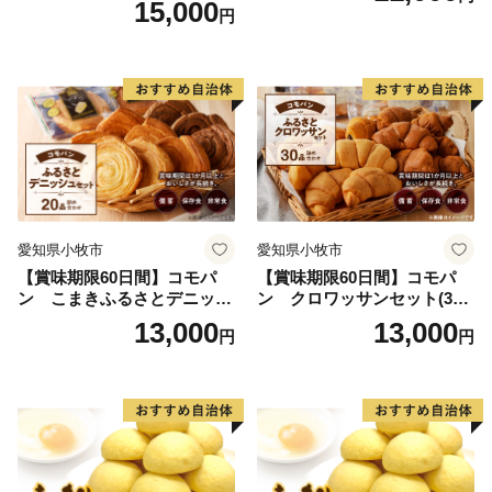
15,000
円
愛知県小牧市
愛知県小牧市
【賞味期限60日間】コモパ
【賞味期限60日間】コモパ
ン こまきふるさとデニッシ
ン クロワッサンセット(30
ュセット（20個入り）／災害
個入り)／災害用備蓄 保存食
13,000
13,000
円
円
用備蓄 保存食 非常食 防災グ
非常食 防災グッズにも
ッズにも