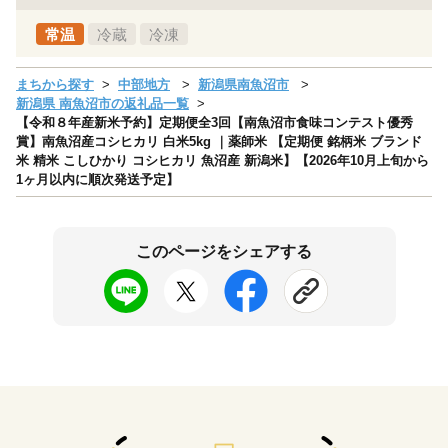
常温
冷蔵
冷凍
まちから探す
中部地方
新潟県南魚沼市
新潟県 南魚沼市の返礼品一覧
【令和８年産新米予約】定期便全3回【南魚沼市食味コンテスト優秀
賞】南魚沼産コシヒカリ 白米5kg ｜薬師米 【定期便 銘柄米 ブランド
米 精米 こしひかり コシヒカリ 魚沼産 新潟米】【2026年10月上旬から
1ヶ月以内に順次発送予定】
このページをシェアする