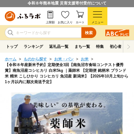
令和８年熊本地震 災害支援寄付受付について
上限額
お気に入り
カート
メニュー
検索
トップ
ランキング
返礼品一覧
まち一覧
特集
初心者ガイド
ホーム
ものから探す
お米・パン
お米
【令和８年産新米予約】定期便全3回【南魚沼市食味コンテスト優秀
賞】南魚沼産コシヒカリ 白米5kg ｜薬師米 【定期便 銘柄米 ブランド
米 精米 こしひかり コシヒカリ 魚沼産 新潟米】【2026年10月上旬から
1ヶ月以内に順次発送予定】