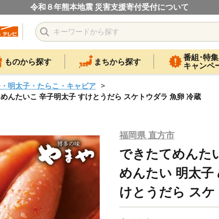
令和８年熊本地震 災害支援寄付受付について
番組･特集
ものから探す
まちから探す
キャンペ
子・明太子・たらこ・キャビア
子 めんたいこ 辛子明太子 すけとうだら スケトウダラ 魚卵 冷蔵
福岡県 直方市
できたてめんたい 
めんたい 明太子
けとうだら スケ