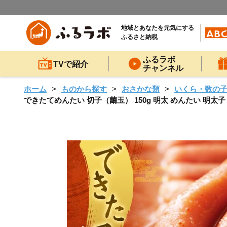
地域とあなたを元気にする
ふるさと納税
ふるラボ
TVで紹介
チャンネル
ホーム
ものから探す
おさかな類
いくら・数の
できたてめんたい 切子（繭玉） 150g 明太 めんたい 明太