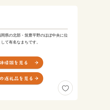
福岡県の北部・筑豊平野のほぼ中央に位
として有名なまちです。
川に代表される豊かな自然に恵まれ、春
プが咲き誇ります。また、江戸時代は
治以降は石炭業や鉄工業で筑豊炭田の中
深い歴史も息づいています。
市。あなたの温かいご支援を、心よりお