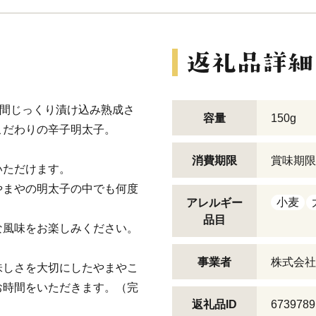
時間じっくり漬け込み熟成さ
容量
150g
こだわりの辛子明太子。
消費期限
賞味期限
いただけます。
やまやの明太子の中でも何度
小麦
アレルギー
品目
な風味をお楽しみください。
事業者
株式会社
味しさを大切にしたやまやこ
お時間をいただきます。（完
返礼品ID
6739789