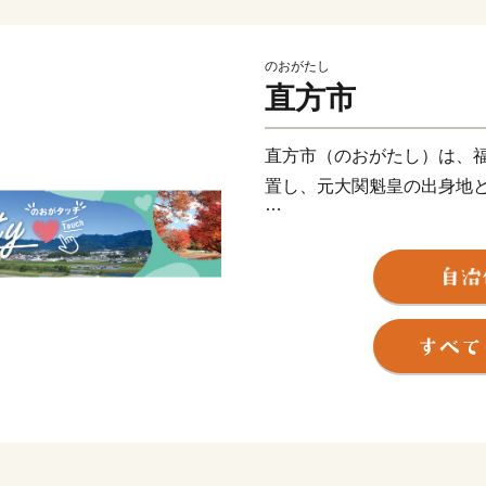
のおがたし
直方市
直方市（のおがたし）は、
置し、元大関魁皇の出身地
父なる福智山と母なる遠賀
には約13万本のチューリッ
直方藩の城下町として、明
心都市として栄えるなど、
自然と歴史が織り成す直方
待ちしております。