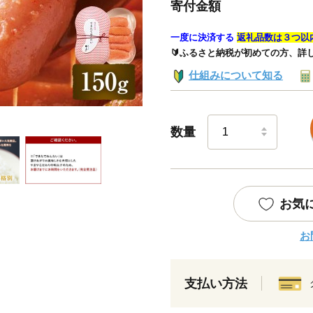
寄付金額
一度に決済する
返礼品数は３つ以
🔰ふるさと納税が初めての方、詳
仕組みについて知る
数量
お気
お
支払い方法