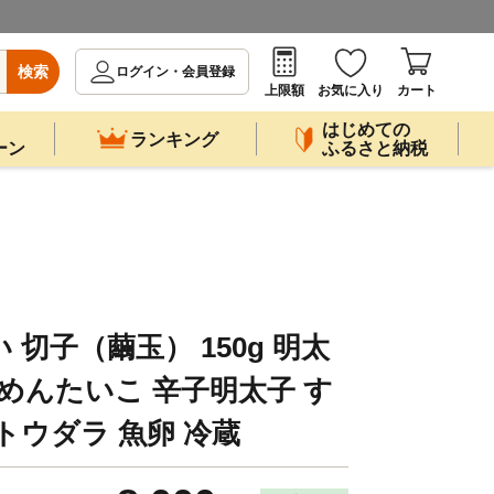
検索
ログイン・会員登録
上限額
お気に入り
カート
はじめての
ランキング
ーン
ふるさと納税
切子（繭玉） 150g 明太
 めんたいこ 辛子明太子 す
トウダラ 魚卵 冷蔵