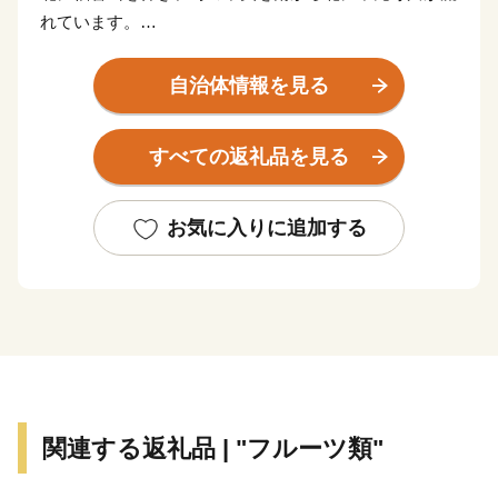
れています。
川沿いには田園風景が広がり、
この自然に恵まれた土地で育つ良質な農産物は町の自慢
自治体情報を見る
です。
すべての返礼品を見る
自然と歴史が調和する川崎町。
そんな川崎町を、全国の皆様に知っていただきたく、
ふるさと納税を通して川崎町を感じて頂ければ
お気に入りに追加する
とてもうれしく思います。
今後とも、安心安全な謝礼品を全国のご寄附者様にお届
けできるように
担当者一同、頑張ってまいりますので、
どうぞよろしくお願い致します
関連する返礼品 | "フルーツ類"