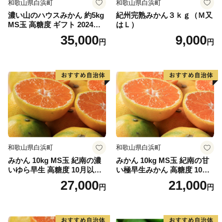
和歌山県白浜町
和歌山県白浜町
濃い山のハウスみかん 約5kg
紀州完熟みかん３ｋｇ（Ｍ又
MS玉 高糖度 ギフト 2024年7
はＬ）
月以降発送分
35,000
9,000
円
円
和歌山県白浜町
和歌山県白浜町
みかん 10kg MS玉 紀南の濃
みかん 10kg MS玉 紀南の甘
いゆら早生 高糖度 10月以降
い極早生みかん 高糖度 10月
発送 マルチ被覆栽培
以降発送 マルチ被覆栽培
27,000
21,000
円
円