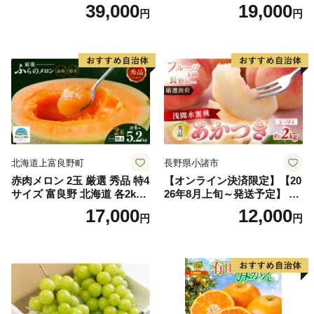
上)・シャインマスカット 晴
どう ブドウ フルーツ 果物 く
39,000
19,000
円
円
王 2房(1房480g以上) 化粧箱
だもの 果実 旬の果物 旬のフ
入り 岡山県産 国産 フルーツ
ルーツ 香川 香川県 東かがわ
果物 ギフト
市
北海道上富良野町
長野県小諸市
赤肉メロン 2玉 厳選 秀品 特4
【オンライン決済限定】【20
サイズ 富良野 北海道 各2kg
26年8月上旬～発送予定】 先
～2.6kg 2玉 セット ファーム
行予約 「浅間水蜜桃プレミ
17,000
12,000
円
円
富良野 メロン めろん 果物 く
アム」 もも あかつき 秀品 約
だもの フルーツ デザート 旬
2kg 5～9玉 贈答品 ふるさと
の果物 旬のフルーツ
納税 果物 桃 フルーツ モモ
果肉 長野県産 小諸市