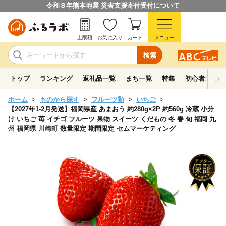
令和８年熊本地震 災害支援寄付受付について
上限額
お気に入り
カート
メニュー
検索
トップ
ランキング
返礼品一覧
まち一覧
特集
初心者ガイド
ホーム
ものから探す
フルーツ類
いちご
【2027年1-2月発送】福岡県産 あまおう 約280g×2P 約560g 冷蔵 小分
け いちご 苺 イチゴ フルーツ 果物 スイーツ くだもの 冬 春 旬 福岡 九
州 福岡県 川崎町 数量限定 期間限定 セムマーケティング