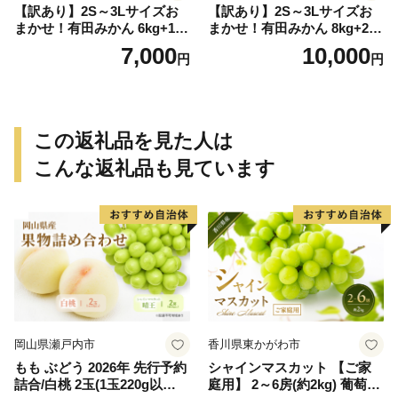
【訳あり】2S～3Lサイズお
【訳あり】2S～3Lサイズお
まかせ！有田みかん 6kg+1kg
まかせ！有田みかん 8kg+2kg
保証分 11月から12月下旬ま
保証分 11月から12月下旬ま
7,000
10,000
円
円
でに順次発送致します。 / 訳
でに順次発送致します。 / 訳
ありみかん 有田みかん みか
ありみかん 有田みかん みか
ん ミカン 蜜柑 柑橘 温州みか
ん ミカン 蜜柑 柑橘 温州みか
ん 和歌山 ご家庭用
ん 和歌山 ご家庭用
この返礼品を見た人は
こんな返礼品も見ています
岡山県瀬戸内市
香川県東かがわ市
もも ぶどう 2026年 先行予約
シャインマスカット 【ご家
詰合/白桃 2玉(1玉220g以
庭用】 2～6房(約2kg) 葡萄 ぶ