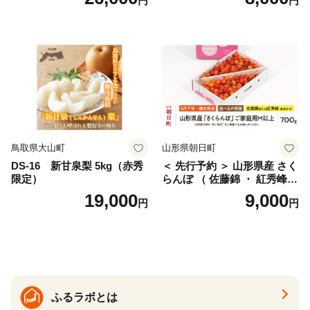
円
円
桜桃 産地直送 サクランボ チ
ス) 8000円 わけあり ぶんた
ェリー フルーツ 果物 果物類
ん みかん mikan 蜜柑 ミカン
仁木町 仁木 [松山商店]
土佐文旦 家庭用 産地直送 国
産 農家直送 期間限定 特産品
サイズミックス くらもとフ
ァーム 愛南町 愛媛県
鳥取県大山町
山形県朝日町
DS-16 新甘泉梨 5kg（赤秀
＜ 先行予約 ＞ 山形県産 さく
限定）
らんぼ （ 佐藤錦 ・ 紅秀峰
） ご家庭用 M以上 700g 【20
19,000
9,000
円
円
26年6月下旬から7月上旬発
送】 山形県 果物 フルーツ 初
夏 夏 送料無料
ふるラボとは