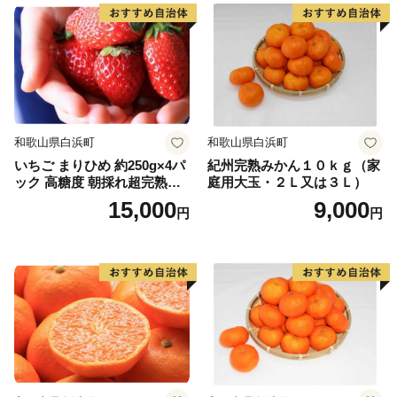
和歌山県白浜町
和歌山県白浜町
いちご まりひめ 約250g×4パ
紀州完熟みかん１０ｋｇ（家
ック 高糖度 朝採れ超完熟ま
庭用大玉・２Ｌ又は３Ｌ）
りひめ 1月以降発送分
15,000
9,000
円
円