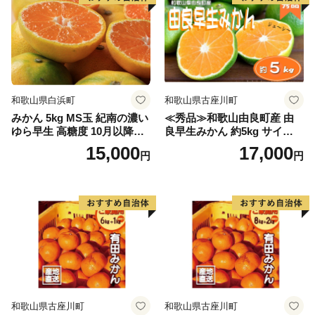
和歌山県白浜町
和歌山県古座川町
みかん 5kg MS玉 紀南の濃い
≪秀品≫和歌山由良町産 由
ゆら早生 高糖度 10月以降発
良早生みかん 約5kg サイズお
送 マルチ被覆栽培
まかせ【sml106C】
15,000
17,000
円
円
和歌山県古座川町
和歌山県古座川町