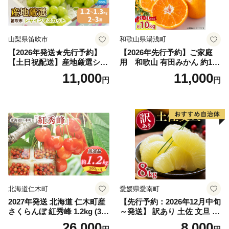
山梨県笛吹市
和歌山県湯浅町
【2026年発送★先行予約】
【2026年先行予約】ご家庭
【土日祝配送】産地厳選シャ
用 和歌山 有田みかん 約10k
インマスカット1.2kg～1.3kg
g (2L、3Lサイズ)【湯浅町】
11,000
11,000
円
円
（2房～3房）※沖縄・離島配
_ZJ6079
送不可※ 106-003-sku02-26y
｜シャインマスカット 発送
笛吹市 山梨県 フルーツ 果物
ぶどう 葡萄 大粒 シャインマ
スカット おすすめ シャイン
マスカット 贈答 ギフト 産地
笛吹市 シャインマスカット
笛吹 葡萄 国産 ぶどう 人気
国産 1.2kg 先行｜
北海道仁木町
愛媛県愛南町
2027年発送 北海道 仁木町産
【先行予約：2026年12月中旬
さくらんぼ 紅秀峰 1.2kg (300
～発送】 訳あり 土佐 文旦 8k
g×4パック) Lサイズ以上 旬
g (Mサイズ以上サイズミック
26,000
8,000