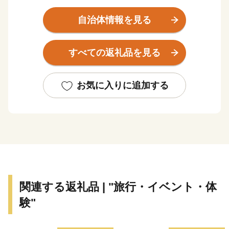
また、「八面山」や「山国川」、「耶馬溪」など豊かな
自然が織り成す絶景は、圧巻です。
自治体情報を見る
サイクリングロードなど、大自然を利用したアクティビ
ティも楽しめます。
すべての返礼品を見る
もちろん、市内には温泉スポットも点在しており、‘お
んせん県おおいた’を楽しむことができます。
グルメは、からあげの聖地「中津からあげ」、数々の海
お気に入りに追加する
の幸や山の幸などが自慢です。
ふるさと納税を通して魅力を発信していきたいと思いま
す。
関連する返礼品 | "旅行・イベント・体
験"