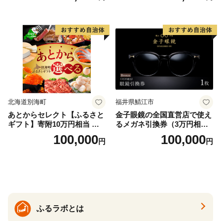
北海道別海町
福井県鯖江市
あとからセレクト【ふるさと
金子眼鏡の全国直営店で使え
ギフト】寄附10万円相当 あ
るメガネ引換券（3万円相
とから選べる！ ギフト いく
当） Bronze
100,000
100,000
円
円
ら ほたて 海鮮 牛肉 別海町
ケーキ アイス （ 後から 選べ
る カタログ カタログポイン
ト カタログギフト あとから
カタログ あとからカタログ
ポイント あとからカタログ
ギフト ふるさと納税 ）
ふるラボとは