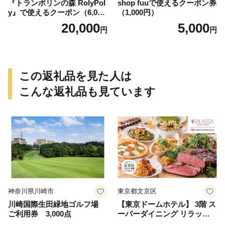
『トランポリンの森 RolyPol
shop fuuで使えるクーポン券
y』で使えるクーポン（6,000
（1,000円）
円）
20,000
5,000
円
円
この返礼品を見た人は
こんな返礼品も見ています
神奈川県川崎市
東京都文京区
川崎国際生田緑地ゴルフ場
【東京ドームホテル】 3階 ス
ご利用券 3,000点
ーパーダイニング リラッサ
ランチブッフェ お食事券 大