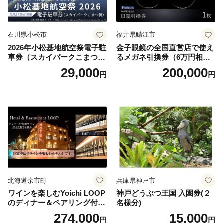
石川県小松市
福井県鯖江市
2026年小松基地航空祭電子駐
金子眼鏡の全国直営店で使え
車券（スカイパークこまつ
るメガネ引換券（6万円相
翼） 駐車場 シャトルバスの
当） Platinum
29,000
200,000
円
円
りばすぐ 石川県 小松市
北海道余市町
兵庫県神戸市
ワインを楽しむYoichi LOOP
神戸どうぶつ王国 入園券(２
のディナー＆ペアリング付宿
名様分)
泊プラン＜デラックスツイン
274,000
15,000
円
円
＞