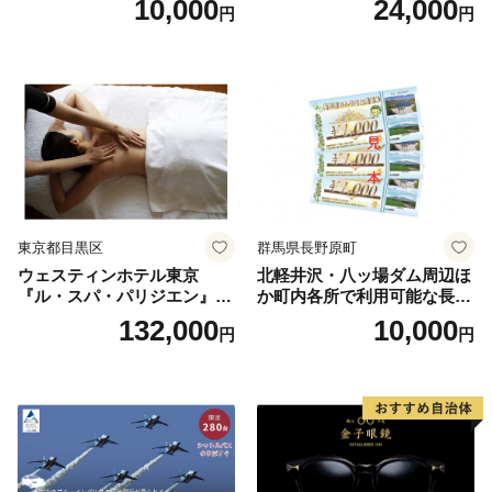
10,000
24,000
円
円
人1名様分 関東 東京 ご利用
券 ランチ 昼食 食事券 レスト
ラン ブッフェ 東京都 お食事
券
東京都目黒区
群馬県長野原町
ウェスティンホテル東京
北軽井沢・八ッ場ダム周辺ほ
『ル・スパ・パリジエン』選
か町内各所で利用可能な長野
べるボディセラピー90分/1名
原町ふるさと感謝券（3,000
132,000
10,000
円
円
円分）【トラベル 観光 旅行
お土産 群馬県 長野原町 北軽
井沢】