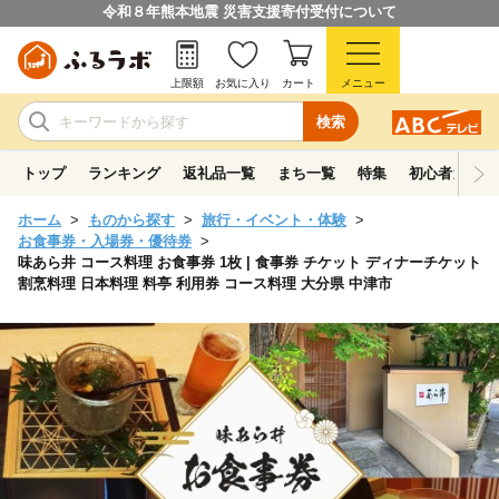
令和８年熊本地震 災害支援寄付受付について
上限額
お気に入り
カート
メニュー
検索
トップ
ランキング
返礼品一覧
まち一覧
特集
初心者ガイド
ホーム
ものから探す
旅行・イベント・体験
お食事券・入場券・優待券
味あら井 コース料理 お食事券 1枚 | 食事券 チケット ディナーチケット
割烹料理 日本料理 料亭 利用券 コース料理 大分県 中津市