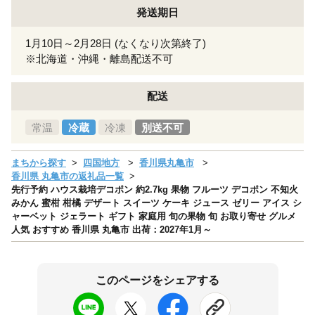
発送期日
1月10日～2月28日 (なくなり次第終了)
※北海道・沖縄・離島配送不可
配送
常温
冷蔵
冷凍
別送不可
まちから探す
四国地方
香川県丸亀市
香川県 丸亀市の返礼品一覧
先行予約 ハウス栽培デコポン 約2.7kg 果物 フルーツ デコポン 不知火
みかん 蜜柑 柑橘 デザート スイーツ ケーキ ジュース ゼリー アイス シ
ャーベット ジェラート ギフト 家庭用 旬の果物 旬 お取り寄せ グルメ
人気 おすすめ 香川県 丸亀市 出荷：2027年1月～
このページをシェアする