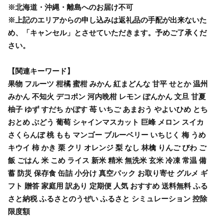
※北海道・沖縄・離島へのお届け不可
※上記のエリアからの申し込みは返礼品の手配が出来ないた
め、「キャンセル」とさせていただきます。予めご了承くだ
さい。
【関連キーワード】
果物 フルーツ 柑橘 蜜柑 みかん 紅まどんな 甘平 せとか 温州
みかん 不知火 デコポン 河内晩柑 レモン ぽんかん 文旦 甘夏
柚子 ゆず すだち かぼす 苺 いちご あまおう やよいひめ とち
おとめ ぶどう 葡萄 シャインマスカット 巨峰 メロン スイカ
さくらんぼ 桃 もも マンゴー ブルーベリー いちじく 梅 うめ
キウイ 柿 かき 栗 クリ オレンジ 梨 なし 林檎 りんご びわ ご
飯 ごはん 米 こめ ライス 新米 精米 無洗米 玄米 冷凍 常温 備
蓄 防災 保存食 缶詰 小分け 真空パック お取り寄せ グルメ ギ
フト 贈答 家庭用 訳あり 定期便 人気 おすすめ 送料無料 ふる
さと納税 ふるさとのうぜい ふるさと シミュレーション 控除
限度額