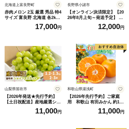
北海道上富良野町
長野県小諸市
赤肉メロン 2玉 厳選 秀品 特4
【オンライン決済限定】【20
サイズ 富良野 北海道 各2kg
26年8月上旬～発送予定】 先
～2.6kg 2玉 セット ファーム
行予約 「浅間水蜜桃プレミ
17,000
12,000
円
円
富良野 メロン めろん 果物 く
アム」 もも あかつき 秀品 約
だもの フルーツ デザート 旬
2kg 5～9玉 贈答品 ふるさと
の果物 旬のフルーツ
納税 果物 桃 フルーツ モモ
果肉 長野県産 小諸市
山梨県笛吹市
和歌山県湯浅町
【2026年発送★先行予約】
【2026年先行予約】ご家庭
【土日祝配送】産地厳選シャ
用 和歌山 有田みかん 約10k
インマスカット1.2kg～1.3kg
g (2L、3Lサイズ)【湯浅町】
11,000
11,000
円
円
（2房～3房）※沖縄・離島配
_ZJ6079
送不可※ 106-003-sku02-26y
｜シャインマスカット 発送