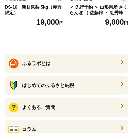
DS-16 新甘泉梨 5kg（赤秀
＜ 先行予約 ＞ 山形県産 さく
限定）
らんぼ （ 佐藤錦 ・ 紅秀峰
） ご家庭用 M以上 700g 【20
19,000
9,000
円
円
26年6月下旬から7月上旬発
送】 山形県 果物 フルーツ 初
夏 夏 送料無料
ふるラボとは
はじめてのふるさと納税
よくあるご質問
コラム