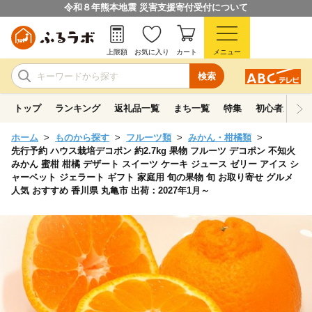
令和８年熊本地震 災害支援寄付受付について
上限額
お気に入り
カート
メニュー
検索
トップ
ランキング
返礼品一覧
まち一覧
特集
初心者ガイド
ホーム
ものから探す
フルーツ類
みかん・柑橘類
先行予約 ハウス栽培デコポン 約2.7kg 果物 フルーツ デコポン 不知火
みかん 蜜柑 柑橘 デザート スイーツ ケーキ ジュース ゼリー アイス シ
ャーベット ジェラート ギフト 家庭用 旬の果物 旬 お取り寄せ グルメ
人気 おすすめ 香川県 丸亀市 出荷：2027年1月～