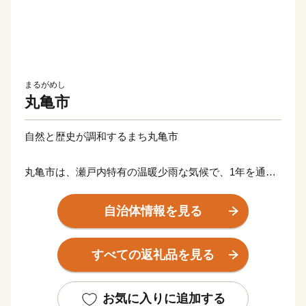
まるがめし
丸亀市
自然と歴史が調和するまち丸亀市
丸亀市は、瀬戸内特有の温暖少雨な気候で、1年を通じ
て暮らしやすく、美しい瀬戸内海、讃岐平野に広がるの
どかな田園風景など、自然と歴史文化が融合したまちで
自治体情報を見る
す。高さ日本一の石垣の上に鎮座して400年の歴史を刻
む丸亀城は、丸亀市のシンボルでもあり、市民の憩いの
すべての返礼品を見る
場にもなっています。
豊かな自然と長い歴史、そこで培われてきた多様な文化
や特産品など多くの資源に恵まれており、中讃地域の中
お気に入りに追加する