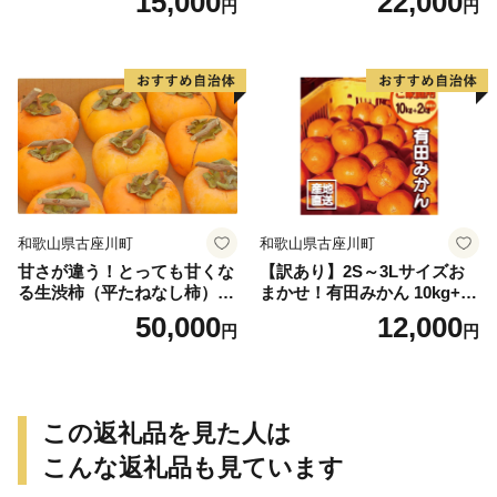
15,000
22,000
円
円
ップ付約4.5～5kg 約24～30
個＜2026年10月中旬～順次発
送＞-Ted【art016B】
和歌山県古座川町
和歌山県古座川町
甘さが違う！とっても甘くな
【訳あり】2S～3Lサイズお
る生渋柿（平たねなし柿）吊
まかせ！有田みかん 10kg+2k
るし柿用 T字枝or吊るしクリ
g保証分 11月から12月下旬ま
50,000
12,000
円
円
ップ付約14.5～15kg 約60～
でに順次発送致します。 / 訳
90個＜2026年10月中旬～11
ありみかん 有田みかん みか
月上旬ごろ順次発送＞Ted【a
ん ミカン 蜜柑 柑橘 温州みか
rt015B】
ん 和歌山 ご家庭用
この返礼品を見た人は
こんな返礼品も見ています