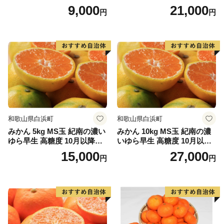
以降発送 マルチ被覆栽培
9,000
21,000
円
円
和歌山県白浜町
和歌山県白浜町
みかん 5kg MS玉 紀南の濃い
みかん 10kg MS玉 紀南の濃
ゆら早生 高糖度 10月以降発
いゆら早生 高糖度 10月以降
送 マルチ被覆栽培
発送 マルチ被覆栽培
15,000
27,000
円
円