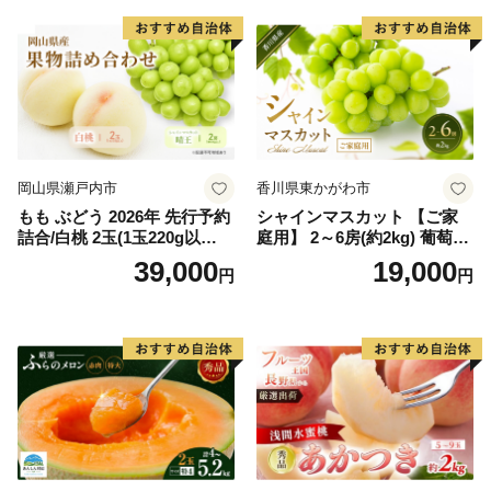
岡山県瀬戸内市
香川県東かがわ市
もも ぶどう 2026年 先行予約
シャインマスカット 【ご家
詰合/白桃 2玉(1玉220g以
庭用】 2～6房(約2kg) 葡萄 ぶ
上)・シャインマスカット 晴
どう ブドウ フルーツ 果物 く
39,000
19,000
円
円
王 2房(1房480g以上) 化粧箱
だもの 果実 旬の果物 旬のフ
入り 岡山県産 国産 フルーツ
ルーツ 香川 香川県 東かがわ
果物 ギフト
市