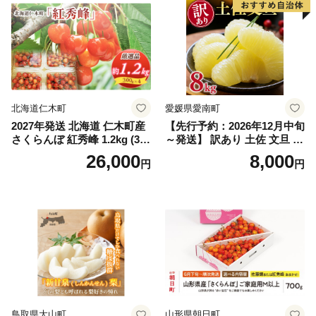
笛吹市 山梨県 フルーツ 果物
ぶどう 葡萄 大粒 シャインマ
スカット おすすめ シャイン
マスカット 贈答 ギフト 産地
笛吹市 シャインマスカット
笛吹 葡萄 国産 ぶどう 人気
国産 1.2kg 先行｜
北海道仁木町
愛媛県愛南町
2027年発送 北海道 仁木町産
【先行予約：2026年12月中旬
さくらんぼ 紅秀峰 1.2kg (300
～発送】 訳あり 土佐 文旦 8k
g×4パック) Lサイズ以上 旬
g (Mサイズ以上サイズミック
26,000
8,000
円
円
桜桃 産地直送 サクランボ チ
ス) 8000円 わけあり ぶんた
ェリー フルーツ 果物 果物類
ん みかん mikan 蜜柑 ミカン
仁木町 仁木 [松山商店]
土佐文旦 家庭用 産地直送 国
産 農家直送 期間限定 特産品
サイズミックス くらもとフ
ァーム 愛南町 愛媛県
鳥取県大山町
山形県朝日町