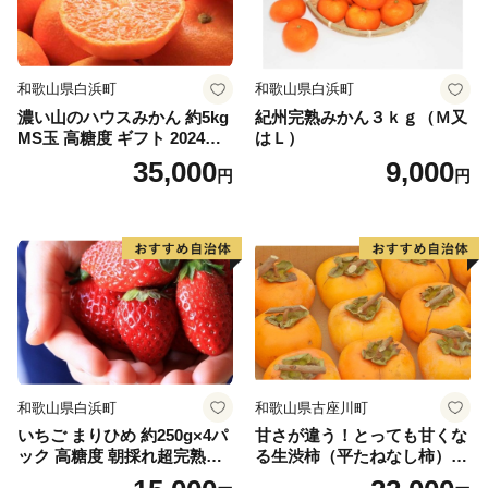
和歌山県白浜町
和歌山県白浜町
濃い山のハウスみかん 約5kg
紀州完熟みかん３ｋｇ（Ｍ又
MS玉 高糖度 ギフト 2024年7
はＬ）
月以降発送分
35,000
9,000
円
円
和歌山県白浜町
和歌山県古座川町
いちご まりひめ 約250g×4パ
甘さが違う！とっても甘くな
ック 高糖度 朝採れ超完熟ま
る生渋柿（平たねなし柿）吊
りひめ 1月以降発送分
るし柿用 T字枝or吊るしクリ