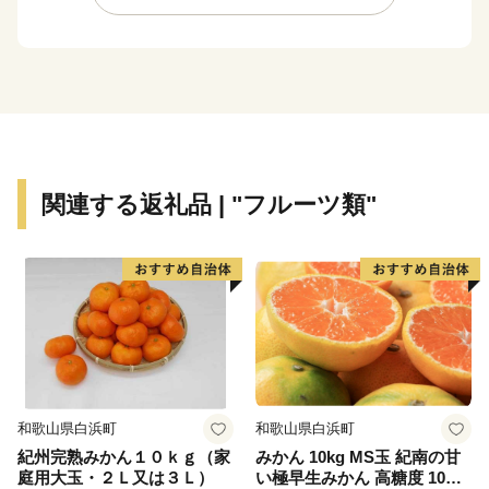
心市として、さらなる成長を続けています。
関連する返礼品 | "フルーツ類"
和歌山県白浜町
和歌山県白浜町
紀州完熟みかん１０ｋｇ（家
みかん 10kg MS玉 紀南の甘
庭用大玉・２Ｌ又は３Ｌ）
い極早生みかん 高糖度 10月