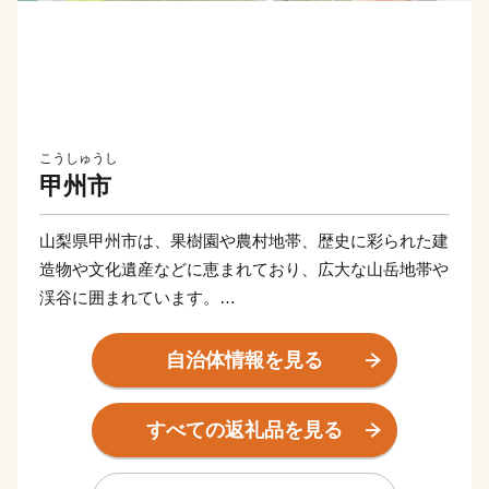
こうしゅうし
甲州市
山梨県甲州市は、果樹園や農村地帯、歴史に彩られた建
造物や文化遺産などに恵まれており、広大な山岳地帯や
渓谷に囲まれています。
また、年間を通して楽しめる種類豊富な果物の数々をは
じめ、ワイナリー数でも日本一を誇ります。
自治体情報を見る
ぶどうとワインに関しては、「甲州市勝沼」として高い
評価をいただいております。
すべての返礼品を見る
◆20歳未満の飲酒は法律で禁止されています。