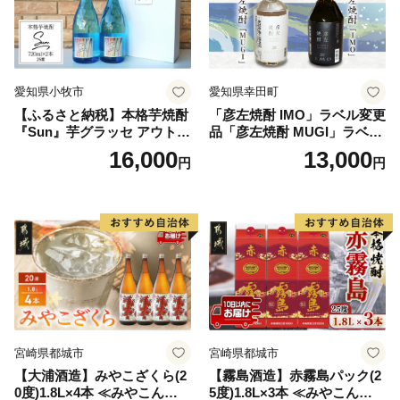
愛知県小牧市
愛知県幸田町
【ふるさと納税】本格芋焼酎
「彦左焼酎 IMO」ラベル変更
『Sun』芋グラッセ アウトド
品「彦左焼酎 MUGI」ラベル
ア ソロキャンプ ベランピン
変更品 飲み比べ セット 合計
16,000
13,000
円
円
グ 巣ごもり 就労支援
2本 720ml×各1本 25度 焼酎
お酒 麦焼酎 芋焼酎
宮崎県都城市
宮崎県都城市
【大浦酒造】みやこざくら(2
【霧島酒造】赤霧島パック(2
0度)1.8L×4本 ≪みやこんじょ
5度)1.8L×3本 ≪みやこんじょ