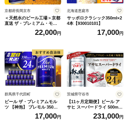
京都府長岡京市
北海道恵庭市
＜天然水のビール工場＞京都
サッポロクラシック350ml×2
直送 ザ・プレミアム・モル
4本【930010101】
ツ 350ml×24本 プレモル [149
22,000
17,000
円
円
5]
群馬県千代田町
茨城県守谷市
ビール ザ・プレミアムモル
【11ヶ月定期便】ビール ア
ツ 【神泡】 プレモル 350ml
サヒ スーパードライ 500ml 2
× 24本 サントリー〈天然水の
4本 1ケース×11ヶ月 | アサヒ
17,000
231,000
円
円
ビール工場〉群馬※沖縄・離
ビール 究極の辛口 酒 お酒 ア
島地域へのお届け不可
ルコール 生ビール Asahi ア