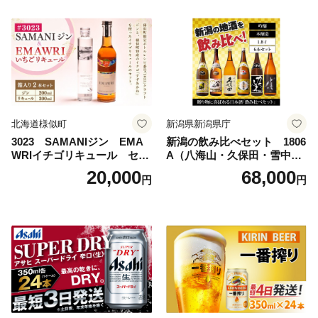
サヒビール スーパードライ s
uper dry 11回 缶ビール 缶 ギ
フト 内祝い 茨城県守谷市 送
料無料
北海道様似町
新潟県新潟県庁
3023 SAMANIジン EMA
新潟の飲み比べセット 1806
WRIイチゴリキュール セッ
A（八海山・久保田・雪中
ト（箱入り）【大人の味 酒
梅・越乃寒梅・かたふね・千
20,000
68,000
円
円
お酒 洋酒 スピリッツ クラフ
代の光）
トジン 国産 sake SAKE gin
GIN liqueur LIQUEUR お酒
セット 詰め合わせ カクテル
ソーダ割り アルコール ロッ
ク ソーダ ジントニック 】