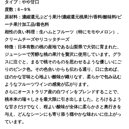
タイプ：やや甘口
度数：6～9％
原材料：濃縮還元ぶどう果汁/濃縮還元桃果汁/香料/酸味料/ピ
ーチ果汁加工品/着色料
相性の良い料理：生ハムとフルーツ（特にモモやメロン）、
クリームチーズやリコッタチーズ
特徴：日本有数の桃の産地である山梨県で大切に育まれた、
ジューシーで芳醇な桃の果汁を贅沢に使用しています。グラ
スに注ぐと、まるで桃そのものを思わせるような優しいにご
りのピンク色。その色合いからも伝わる通り、口に含めば、
ほのかな甘味と心地よい酸味が織りなす、柔らかで包み込む
ようなフルーツワインの感覚が広がります。
さらにオーストラリア産の白ワインをブレンドすることで、
桃本来の瑞々しさを最大限に引き出しました。とろけるよう
な甘さだけでなく、程よい酸味が全体に柔らかさと奥行きを
与え、どんなシーンにも寄り添う穏やかな味わいに仕上がっ
ています。