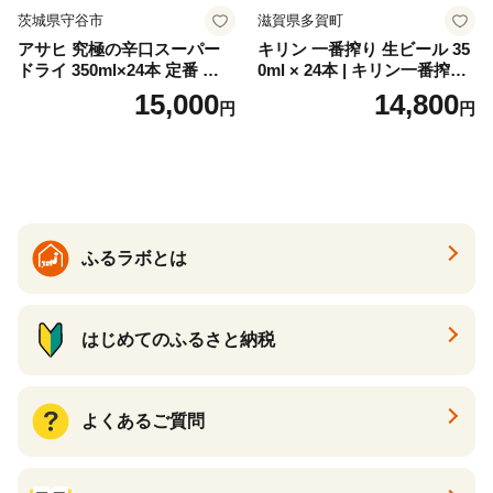
茨城県守谷市
滋賀県多賀町
アサヒ 究極の辛口スーパー
キリン 一番搾り 生ビール 35
ドライ 350ml×24本 定番 ビー
0ml × 24本 | キリン一番搾り
ル 缶ビール 酒 お酒 アルコー
キリンビール 一番搾り ビー
15,000
14,800
円
円
ル 辛口
ル 24缶 きりんいちばんしぼ
り キリン一番搾り びーる 1
ケース 24缶 24本 キリン一番
搾り KIRIN きりん 麒麟 キリ
ン一番搾り いちばんしぼり
キリン一番搾り 父の日 ちち
の日
ふるラボとは
はじめてのふるさと納税
よくあるご質問