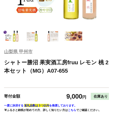
山梨県 甲州市
シャトー勝沼 果実酒工房fruu レモン 桃 2
本セット（MG）A07-655
9,000
寄付金額
在庫あり
円
一度に決済する
返礼品数は３つ以内
を推奨しております。
🔰ふるさと納税が初めての方、詳しく知りたい方は
こちら
でご確認ください。