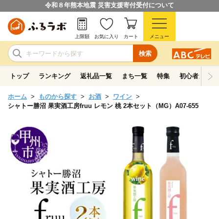
令和８年熊本地震 災害支援寄付受付について
上限額
お気に入り
カート
メニュー
検索
トップ
ランキング
返礼品一覧
まち一覧
特集
初心者ガイド
ホーム
ものから探す
お酒
ワイン
シャトー勝沼 果実酒工房fruu レモン 桃 2本セット（MG）A07-655