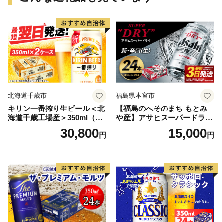
北海道千歳市
福島県本宮市
キリン一番搾り生ビール＜北
【福島のへそのまち もとみ
海道千歳工場産＞350ml（24
や産】アサヒスーパードライ
本） 2ケース
350ml×24本 合計8.4L 1ケー
30,800
15,000
円
円
ス アルコール度数5% 缶ビー
ル お酒 ビール アサヒ スーパ
ードライ super dry 24缶 辛
口 送料無料 カメイ 本宮市
【07214-0206】