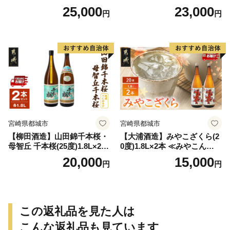
特急便≫_AD-0771
特急便≫_23-07-K03P-1800-3
25,000
23,000
円
円
-Q
宮崎県都城市
宮崎県都城市
【柳田酒造】山田錦千本桜・
【大浦酒造】みやこざくら(2
母智丘 千本桜(25度)1.8L×2本
0度)1.8L×2本 ≪みやこんじょ
≪みやこんじょ特急便≫_AC
特急便≫_MJ-0771
20,000
15,000
円
円
-0751
この返礼品を見た人は
こんな返礼品も見ています