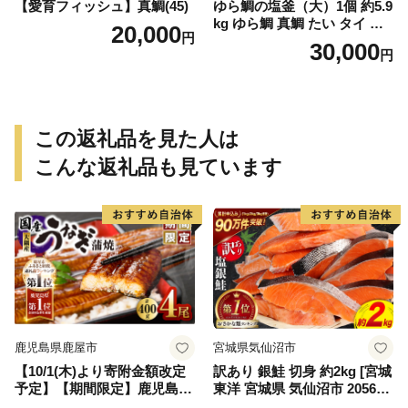
【愛育フィッシュ】真鯛(45)
ゆら鯛の塩釜（大）1個 約5.9
kg ゆら鯛 真鯛 たい タイ 鯛
20,000
円
塩釜焼き 塩釜 魚 魚介類 海鮮
30,000
円
祝い事 お祝い ハレの日 食品
冷蔵 宝水産 国産 由良半島 愛
媛県【えひめの町（超）推
し！（愛南町）】(295)
この返礼品を見た人は
こんな返礼品も見ています
鹿児島県鹿屋市
宮城県気仙沼市
【10/1(木)より寄附金額改定
訳あり 銀鮭 切身 約2kg [宮城
予定】【期間限定】鹿児島県
東洋 宮城県 気仙沼市 205649
大隅産うなぎ蒲焼4尾（400
91] 鮭 魚介類 海鮮 訳アリ 規