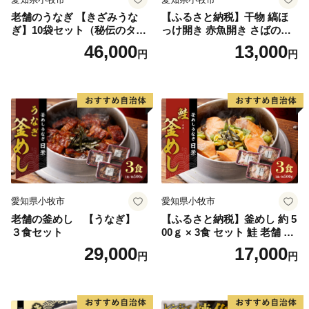
老舗のうなぎ 【きざみうな
【ふるさと納税】干物 縞ほ
ぎ】10袋セット（秘伝のタレ
っけ開き 赤魚開き さばの開
付）
き 魚醤干し 3種 セット 詰め
46,000
13,000
円
円
合わせ 魚 おかず 肉厚 おいし
い さば 赤魚 縞ホッケ ジョイ
フーズ 魚貝類 お取り寄せ お
取り寄せグルメ 魚醤 ナンプ
ラー 愛知県 小牧市 冷凍 送料
無料
愛知県小牧市
愛知県小牧市
老舗の釜めし 【うなぎ】
【ふるさと納税】釜めし 約 5
３食セット
00ｇ × 3食 セット 鮭 老舗 急
速冷凍 レンチン 時短 簡単調
29,000
17,000
円
円
理 食品 加工品 海鮮 手作り
ほくほく ご飯 お弁当 おにぎ
り お茶漬け お取り寄せ お取
り寄せグルメ 愛知県 小牧市