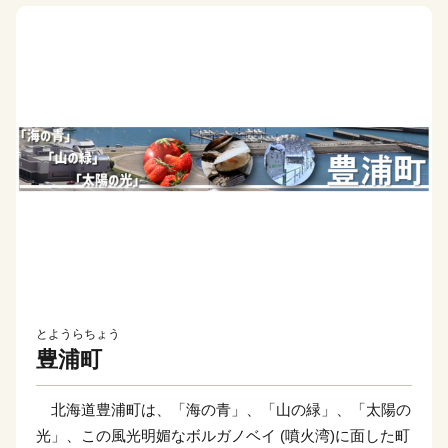
とようらちょう
豊浦町
北海道豊浦町は、「海の青」、「山の緑」、「太陽の
光」、この風光明媚なボルガノベイ (噴火湾)に面した町