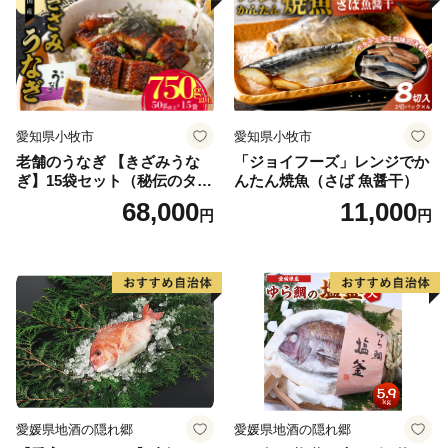
送料無料
愛知県小牧市
愛知県小牧市
老舗のうなぎ 【きざみうな
「ジョイフーズ」レンジでか
ぎ】15袋セット（秘伝のタレ
んたん焼魚（さば 魚醤干）
付）
68,000
11,000
円
円
愛媛県地酒の隠れ郷
愛媛県地酒の隠れ郷