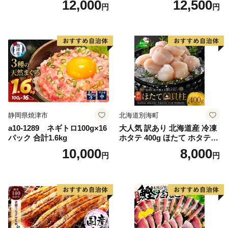
12,000
12,500
円
円
g） KN007-023
格外 不揃い さけ サケ 鮭切身
シャケ 切り身 冷凍 家庭用 お
かず 弁当 支援 サーモン 銀鮭
切り身 魚 わけあり
静岡県焼津市
北海道別海町
a10-1289 ネギトロ100g×16
大人気 訳あり 北海道産 冷凍
パック 合計1.6kg
ホタテ 400g ほたて ホタテ
帆立 貝柱 海鮮 魚介類 刺身
10,000
8,000
円
円
大粒 天然 海鮮 ランキング 大
人気 人気 おすすめ 訳あり ）