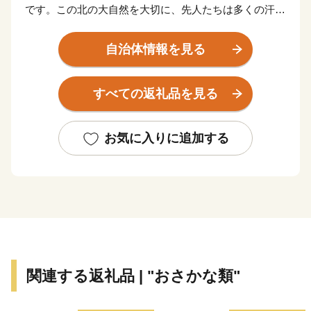
です。この北の大自然を大切に、先人たちは多くの汗を
流しながら、豊かな町づくりに努力を重ねてきて、現在
の豊浦町があり、私たちは、この流した汗にまた一汗一
自治体情報を見る
汗適応した施策を推し進め、次世代に受け継いでいかな
ければならないと考えています。
すべての返礼品を見る
本町は従前より第一次産業において、大きく成長をし
ており、代表的な特産物としては、「いちご」「豚肉」
「ホタテ」など、農業及び水産業が盛んであります。加
お気に入りに追加する
えて現在では、地場産品を生かした６次産業や観光事業
などにも力を注ぎ人口減少対策や地域活性化のための
様々な施策を実施しております。さらには、水や空気の
美味しさを大切に、自然と共有しながら、ここに住む
人々の生活と心を育みながら「住んで良いまち」、「住
みたいまち」、「行って見たいまち」、「小さくても活
力あるまち」づくりのため、新しい歩みをはじめていま
関連する返礼品 | "おさかな類"
す。未来ある豊浦町の取り組みにご賛同いただき、皆様
のあたたかい応援をお願いいたします。