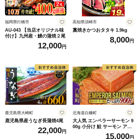
福岡県行橋市
高知県須崎市
AU-043 【当店オリジナル味
藁焼きかつおタタキ 1.9kg
付け】九州産・鰻の蒲焼２尾
8,000
円
12,000
円
鹿児島県大崎町
北海道白糠町
鹿児島県産うなぎ長蒲焼4尾
大人気 エンペラーサーモン 9
00g 小分け 鮭 サーモン アト
22,000
円
ランティックサーモン 水産
15,000
円
庁長官賞 受賞 さけ シャケ し