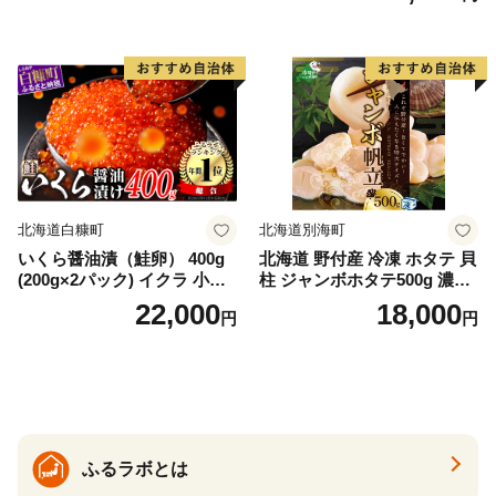
ゃけ sake カルパッチョ ソテ
ー レアステーキ 人気 高級 大
満足 美味しい 贈答 生食用 刺
身 お刺身 刺し身 魚介類 海鮮
冷凍 厚切り 薄切り ふるさと
納税 ふるさとチョイス チョ
イス 北海道 白糠町
北海道白糠町
北海道別海町
いくら醤油漬（鮭卵） 400g
北海道 野付産 冷凍 ホタテ 貝
(200g×2パック) イクラ 小分
柱 ジャンボホタテ500g 濃厚
け いくら醤油漬 鮭いくら い
な旨味と甘み （ほたて ホタ
22,000
18,000
円
円
くら醤油漬け 鮭 鮭卵 ikura
テ 帆立 貝柱 ホタテ貝柱 大玉
醤油いくら 冷凍いくら いく
大粒 北海道 別海 野付 ふるさ
ら北海道 醤油鮭いくら 人気
と納税）
大好評品 北海道 白糠町
ふるラボとは