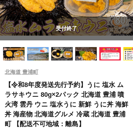
受付終了
北海道 豊浦町
【令和8年度発送先行予約】うに 塩水 ム
ラサキウニ 80g×2パック 北海道 豊浦 噴
火湾 雲丹 ウニ 塩水うに 新鮮 うに丼 海鮮
丼 海産物 北海道グルメ 冷蔵 北海道 豊浦
町 【配送不可地域：離島】