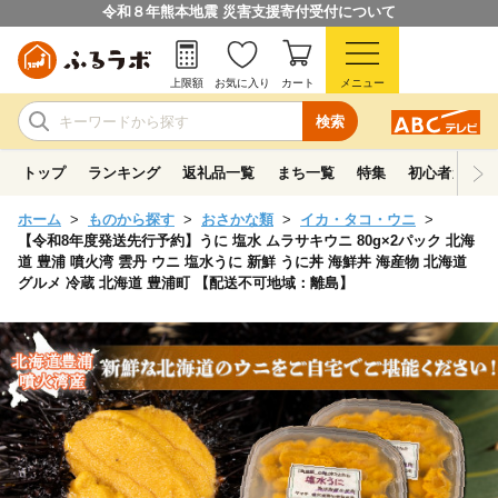
令和８年熊本地震 災害支援寄付受付について
上限額
お気に入り
カート
メニュー
検索
トップ
ランキング
返礼品一覧
まち一覧
特集
初心者ガイド
ホーム
ものから探す
おさかな類
イカ・タコ・ウニ
【令和8年度発送先行予約】うに 塩水 ムラサキウニ 80g×2パック 北海
道 豊浦 噴火湾 雲丹 ウニ 塩水うに 新鮮 うに丼 海鮮丼 海産物 北海道
グルメ 冷蔵 北海道 豊浦町 【配送不可地域：離島】