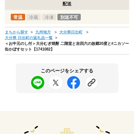
配送
常温
冷蔵
冷凍
別送不可
まちから探す
九州地方
大分県日出町
大分県 日出町の返礼品一覧
＜お中元のし付＞大分むぎ焼酎 二階堂と吉四六の故郷20度と#ニカソー
缶かぼすセット【1741082】
このページをシェアする