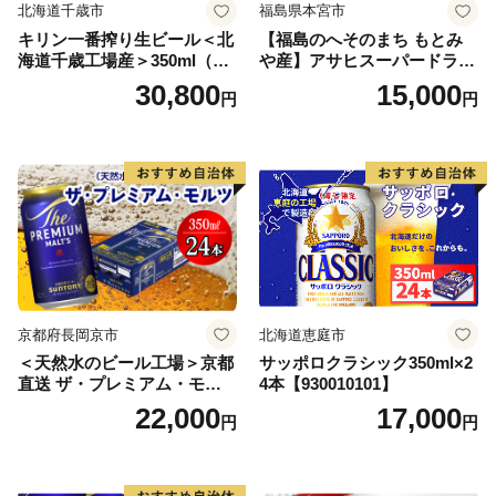
北海道千歳市
福島県本宮市
キリン一番搾り生ビール＜北
【福島のへそのまち もとみ
海道千歳工場産＞350ml（24
や産】アサヒスーパードライ
本） 2ケース
350ml×24本 合計8.4L 1ケー
30,800
15,000
円
円
ス アルコール度数5% 缶ビー
ル お酒 ビール アサヒ スーパ
ードライ super dry 24缶 辛
口 送料無料 カメイ 本宮市
【07214-0206】
京都府長岡京市
北海道恵庭市
＜天然水のビール工場＞京都
サッポロクラシック350ml×2
直送 ザ・プレミアム・モル
4本【930010101】
ツ 350ml×24本 プレモル [149
22,000
17,000
円
円
5]