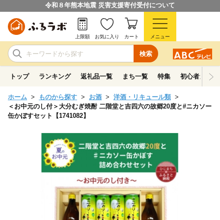
令和８年熊本地震 災害支援寄付受付について
上限額
お気に入り
カート
メニュー
検索
トップ
ランキング
返礼品一覧
まち一覧
特集
初心者ガイド
ホーム
ものから探す
お酒
洋酒・リキュール類
＜お中元のし付＞大分むぎ焼酎 二階堂と吉四六の故郷20度と#ニカソー
缶かぼすセット【1741082】