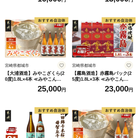
グ 巣ごもり 就労支援
2本 720ml×各1本 25度 焼酎
お酒 麦焼酎 芋焼酎
宮崎県都城市
宮崎県都城市
【大浦酒造】みやこざくら(2
【霧島酒造】赤霧島パック(2
0度)1.8L×4本 ≪みやこんじょ
5度)1.8L×3本 ≪みやこんじょ
特急便≫_AD-0771
特急便≫_23-07-K03P-1800-3
25,000
23,000
円
円
-Q