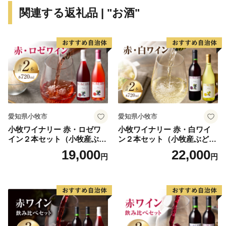
である「株式会社さとふる」と表記して送付いたしま
関連する返礼品 | "お酒"
す。
（送付者名の変更は承っておりません）
・寄附者住所とお礼品送付先住所が異なる場合、送付先
でお品を受け取る方に対し、お礼品が届くことを必ず事
前にご連絡ください。
（「寄附した覚えがないのにお礼品が送られてきた」と
のお問い合わせがしばしば寄せられております）
・お礼品によっては、発送までにお時間を頂戴するもの
愛知県小牧市
愛知県小牧市
がございます。
小牧ワイナリー 赤・ロゼワ
小牧ワイナリー 赤・白ワイ
・日出町にお住まいの方からのご寄附に対しては、お礼
イン２本セット（小牧産ぶど
ン２本セット（小牧産ぶどう
品の送付をいたしておりません。
う100％使用）
100％使用）
19,000
22,000
円
円
【ワンストップ特例申請書送付先】
〒541-8790
大阪府大阪市中央区南本町１の６の２０
コーユービジネス内 44341
大分県日出町 ふるさと納税 ワンストップ特例申請書