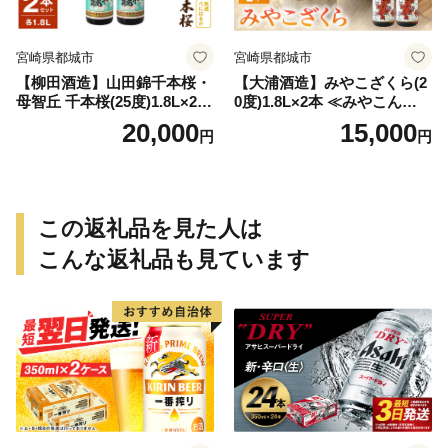
宮崎県都城市
宮崎県都城市
【柳田酒造】山田錦千本桜・
【大浦酒造】みやこざくら(2
母智丘 千本桜(25度)1.8L×2本
0度)1.8L×2本 ≪みやこんじょ
≪みやこんじょ特急便≫_AC
特急便≫_MJ-0771
20,000
15,000
円
円
-0751
この返礼品を見た人は
こんな返礼品も見ています