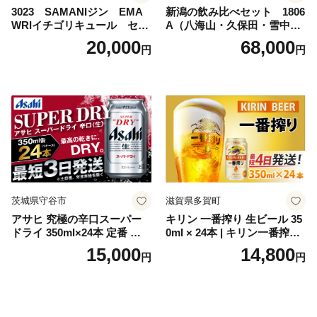
3023 SAMANIジン EMA
新潟の飲み比べセット 1806
WRIイチゴリキュール セッ
A（八海山・久保田・雪中
ト（箱入り）【大人の味 酒
梅・越乃寒梅・かたふね・千
20,000
68,000
円
円
お酒 洋酒 スピリッツ クラフ
代の光）
トジン 国産 sake SAKE gin
GIN liqueur LIQUEUR お酒
セット 詰め合わせ カクテル
ソーダ割り アルコール ロッ
ク ソーダ ジントニック 】
茨城県守谷市
滋賀県多賀町
アサヒ 究極の辛口スーパー
キリン 一番搾り 生ビール 35
ドライ 350ml×24本 定番 ビー
0ml × 24本 | キリン一番搾り
ル 缶ビール 酒 お酒 アルコー
キリンビール 一番搾り ビー
15,000
14,800
円
円
ル 辛口
ル 24缶 きりんいちばんしぼ
り キリン一番搾り びーる 1
ケース 24缶 24本 キリン一番
搾り KIRIN きりん 麒麟 キリ
ン一番搾り いちばんしぼり