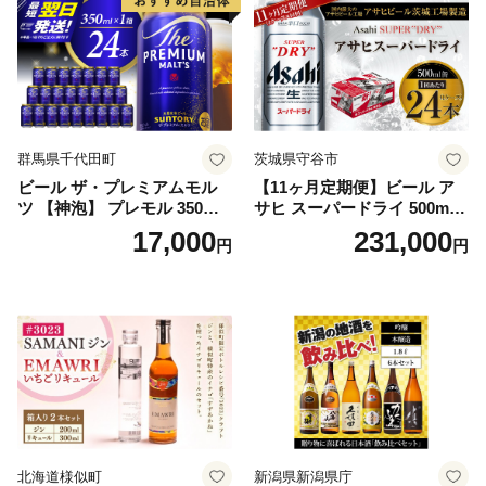
群馬県千代田町
茨城県守谷市
ビール ザ・プレミアムモル
【11ヶ月定期便】ビール ア
ツ 【神泡】 プレモル 350ml
サヒ スーパードライ 500ml 2
× 24本 サントリー〈天然水の
4本 1ケース×11ヶ月 | アサヒ
17,000
231,000
円
円
ビール工場〉群馬※沖縄・離
ビール 究極の辛口 酒 お酒 ア
島地域へのお届け不可
ルコール 生ビール Asahi ア
サヒビール スーパードライ s
uper dry 11回 缶ビール 缶 ギ
フト 内祝い 茨城県守谷市 送
料無料
北海道様似町
新潟県新潟県庁