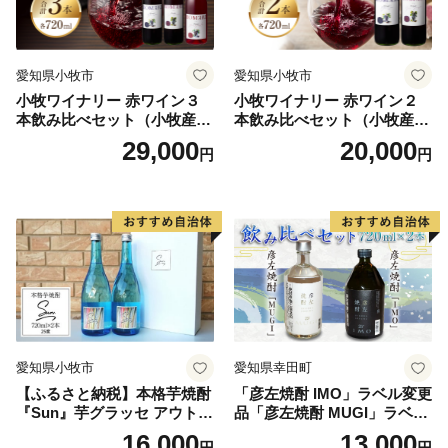
類受付係
愛知県小牧市
愛知県小牧市
HELLO KITTY ©1976, 2020 SANRIO
小牧ワイナリー 赤ワイン３
小牧ワイナリー 赤ワイン２
CO.,LTD.APPROVAL NO.L611294
本飲み比べセット（小牧産ぶ
本飲み比べセット（小牧産ぶ
どう100％使用）
どう100％使用）
29,000
20,000
円
円
愛知県小牧市
愛知県幸田町
【ふるさと納税】本格芋焼酎
「彦左焼酎 IMO」ラベル変更
『Sun』芋グラッセ アウトド
品「彦左焼酎 MUGI」ラベル
ア ソロキャンプ ベランピン
変更品 飲み比べ セット 合計
16,000
13,000
円
円