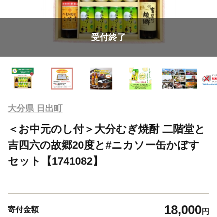
受付終了
大分県 日出町
＜お中元のし付＞大分むぎ焼酎 二階堂と
吉四六の故郷20度と#ニカソー缶かぼす
セット【1741082】
18,000
寄付金額
円