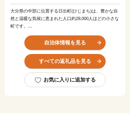
大分県の中部に位置する日出町(ひじまち)は、豊かな自
然と温暖な気候に恵まれた人口約28,000人ほどの小さな
町です。
町内には湧水が多く、町のいたる所にある水くみ場で
は、連日多くの人々が容器を手に賑わっています（町で
自治体情報を見る
は上水道の大部分が良質な地下水で賄われています）。
湧水は地上に限らず、海底からも湧き出しており、真清
すべての返礼品を見る
水と海水が混ざる海域では、町の特産品である高級魚
「城下かれい」が育まれています。
このように、素晴らしい環境に恵まれた日出町では、大
お気に入りに追加する
分むぎ焼酎「二階堂」をはじめ、豊後牛やブランド豚
肉、城下かれいに代表される豊富な海産物など、町の魅
力がつまったお礼の品をご用意しています。
【ご寄附にあたっての注意事項】
・お礼品は、送付者名に、お礼品受発注業務委託事業者