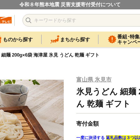
令和８年熊本地震 災害支援寄付受付について
番組･特集
ものから探す
まちから探す
キャンペ
細麺 200g×6袋 海津屋 氷見 うどん 乾麺 ギフト
富山県 氷見市
氷見うどん 細麺 2
ん 乾麺 ギフト
寄付金額
一度に決済する
返礼品数は３つ以