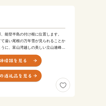
、能登半島の付け根に位置します。
てて遠い尾根の万年雪が見られることか
ように、富山湾越しの美しい立山連峰の
っしゃると思います。2016年に開業
」から、城端駅・氷見線に乗り継いで終
線沿いの車窓からの眺めは、鉄道ファン
だきたい風景です。
と称されるほど多種多様な魚介類が一
。また、氷見が発祥の地である越中式定
「採り過ぎない」ことで水産資源を守る
界からも注目されています。