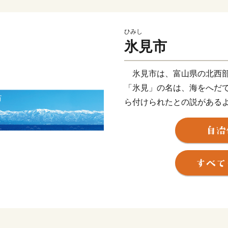
ひみし
氷見市
氷見市は、富山県の北西部
「氷見」の名は、海をへだ
ら付けられたとの説がある
景色でご存知の方も多くいら
した北陸新幹線「新高岡駅
着駅「氷見駅｣へ至る海岸
ならずとも一度はご覧いた
富山湾は「天然の生け簀」
年を通じて水揚げされます
置網漁は、豊富な魚介類を
持続可能な漁法として、世