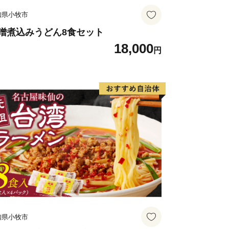
知県小牧市
噌煮込みうどん8食セット
18,000
円
知県小牧市