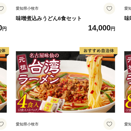
愛知県小牧市
愛
味噌煮込みうどん6食セット
味
0
14,000
円
円
愛知県小牧市
愛