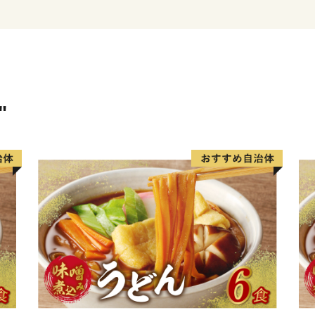
氷見市は、漁師町という印
な川に沿って多数の谷戸が
はざかけされた様子など、
もひそかな人気です。
里山と里海の景観を守りつ
しい食材が豊かなまさに「
"
特産品や、氷見市で過ごす