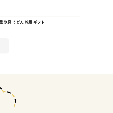
津屋 氷見 うどん 乾麺 ギフト