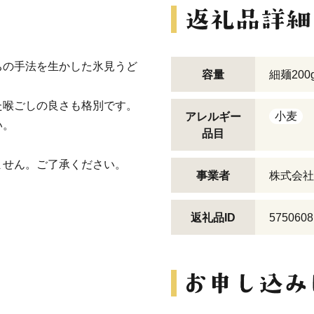
ちの手法を生かした氷見うど
容量
細麺20
た喉ごしの良さも格別です。
小麦
アレルギー
い。
品目
ません。ご了承ください。
事業者
株式会社
返礼品ID
5750608