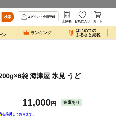
検索
ログイン・会員登録
上限額
お気に入り
カート
はじめての
ランキング
ーン
ふるさと納税
00g×6袋 海津屋 氷見 うど
11,000
在庫あり
円
内
を推奨しております。