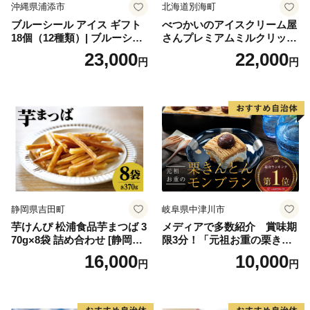
沖縄県浦添市
北海道別海町
ブルーシール アイス ギフト
べつかいのアイスクリーム屋
18個（12種類）| ブルーシー
さんプレミアムミルクリッチ
ルアイス ブルーシールアイ
12個（AP-01）（ 北海道アイ
23,000
22,000
円
円
スクリーム 着日指定可能 送
ス 北海道産アイス アイス ア
料無料 ジェラート 沖縄県 バ
イススイーツ アイスクリー
ースデー 贈り物 プレゼント
ム 北海道産アイスクリーム
誕生日 カップ 詰め合わせ バ
道産アイス 道産アイスクリ
ラエティ | バニラ チョコレー
ーム ギフト 詰合せ 詰め合わ
ト ストロベリー ピスタチオ
せ ふるさと納税 ）
バニラ＆クッキー ウベ 沖縄
紅イモ 塩ちんすこう 沖縄シ
ークヮーサー 沖縄黒糖 琉球
ロイヤルミルクティ 沖縄パ
イン
静岡県吉田町
岐阜県中津川市
芋けんぴ 松浦食品芋まつば 3
メディアで多数紹介 賞味期
70g×8袋 詰め合わせ [静岡伊
限3分！「元祖お重の栗きん
勢丹(松浦食品) 静岡県 吉田町
とんモンブラン」 【未来の
16,000
10,000
円
円
22424274] 芋ケンピ セット
ご褒美】スイーツ 栗 モンブ
小袋 個包装 小分け
ラン くりきんとん デザート
ご褒美 お取り寄せ くり お菓
子 菓子 F4N-2298