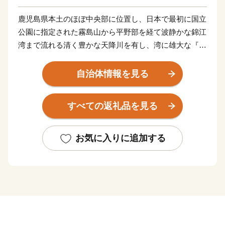
鹿児島県本土のほぼ中央部に位置し、日本で最初に国立
公園に指定された霧島山から平野部を経て波静かな錦江
湾まで流れる清く豊かな天降川を有し、湾に雄大な『桜
島』を望めます。その流域に広がる豊かな田園、山麓か
ら平野部まで温泉群等を有し、海、山、川、田園、温泉
自治体情報を見る
など多彩で豊かな地域です。
すべての返礼品を見る
お気に入りに追加する