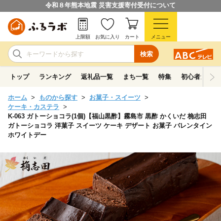
令和８年熊本地震 災害支援寄付受付について
上限額
お気に入り
カート
メニュー
検索
トップ
ランキング
返礼品一覧
まち一覧
特集
初心者ガイド
ホーム
ものから探す
お菓子・スイーツ
ケーキ・カステラ
K-063 ガトーショコラ(1個)【福山黒酢】霧島市 黒酢 かくいだ 桷志田
ガトーショコラ 洋菓子 スイーツ ケーキ デザート お菓子 バレンタイン
ホワイトデー