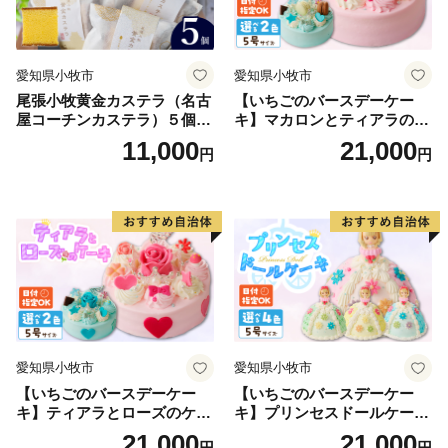
愛知県小牧市
愛知県小牧市
尾張小牧黄金カステラ（名古
【いちごのバースデーケー
屋コーチンカステラ）５個入
キ】マカロンとティアラのケ
名古屋コーチン カステラ ザ
ーキ スイーツ 日時指定可 デ
11,000
21,000
円
円
ラメ 常温 愛知県 小牧市 アン
ザート 洋菓子 お取り寄せ 愛
プチベアやぐま
知県 小牧市 送料無料 誕生日
クリスマス お祝い マカロン
デコレーションケーキ ホー
ルケーキ
愛知県小牧市
愛知県小牧市
【いちごのバースデーケー
【いちごのバースデーケー
キ】ティアラとローズのケー
キ】プリンセスドールケーキ
キ スイーツ デザート 洋菓
日時指定可 スイーツ デザー
21,000
21,000
円
円