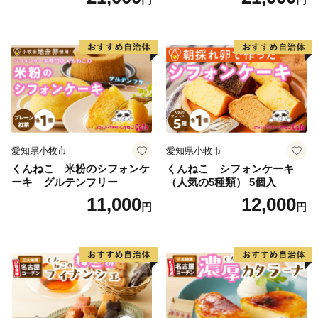
子 お取り寄せ 愛知県 小牧市
ト 洋菓子 お取り寄せ 愛知県
送料無料 誕生日 クリスマス
小牧市 送料無料 誕生日 クリ
お祝い ばら 花 フラワー デコ
スマス お祝い キャラクター
レーション ホールケーキ 日
デコレーションケーキ ホー
時指定可
ルケーキ 人形 かわいい こど
も
愛知県小牧市
愛知県小牧市
くんねこ 米粉のシフォンケ
くんねこ シフォンケーキ
ーキ グルテンフリー
（人気の5種類） 5個入
11,000
12,000
円
円