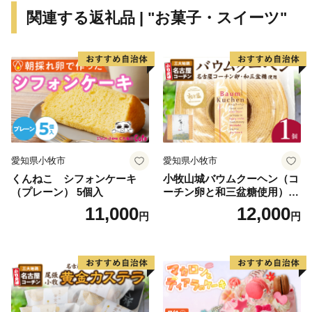
関連する返礼品 | "お菓子・スイーツ"
愛知県小牧市
愛知県小牧市
くんねこ シフォンケーキ
小牧山城バウムクーヘン（コ
（プレーン） 5個入
ーチン卵と和三盆糖使用）
名古屋コーチン バームクー
11,000
12,000
円
円
ヘン 和三盆 小牧銘菓 バウム
クーヘン 常温 愛知県 小牧市
アンプチベアやぐま