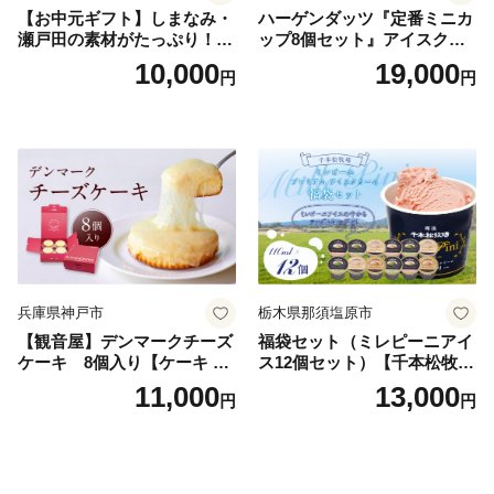
【お中元ギフト】しまなみ・
ハーゲンダッツ『定番ミニカ
瀬戸田の素材がたっぷり！ジ
ップ8個セット』アイスクリ
ェラート8個
ーム アイス スイーツ デザー
10,000
19,000
円
円
ト_H0016-104
兵庫県神戸市
栃木県那須塩原市
【観音屋】デンマークチーズ
福袋セット（ミレピーニアイ
ケーキ 8個入り【ケーキ チ
ス12個セット）【千本松牧
ーズケーキ 人気スイーツ お
場】 ns025-014-12 【デザー
11,000
13,000
円
円
すすめスイーツ 神戸スイー
ト 詰め合わせ ギフト】
ツ 新感覚チーズケーキ おす
すめケーキ 兵庫県 神戸市 D0
910-17】