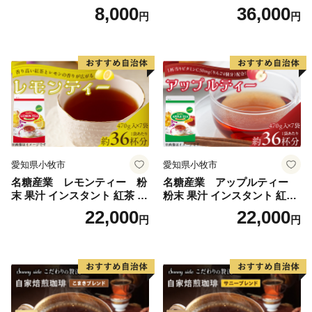
琲こまきブレンド（200g）
プレーン36本（計108本）
8,000
36,000
円
円
愛知県小牧市
愛知県小牧市
名糖産業 レモンティー 粉
名糖産業 アップルティー
末 果汁 インスタント 紅茶 ビ
粉末 果汁 インスタント 紅茶
タミンC 袋 ロングセラー 粉
ティー ビタミンC 袋 ロング
22,000
22,000
円
円
末飲料 粉末茶 簡単 手軽 ホッ
セラー 粉末飲料 粉末茶 簡単
ト アイス
手軽 ホット アイス