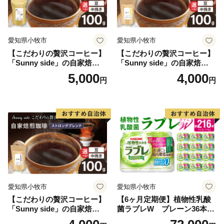
愛知県小牧市
愛知県小牧市
【こだわりの贅沢コーヒー】
【こだわりの贅沢コーヒー】
「Sunny side」の自家焙煎珈
「Sunny side」の自家焙煎珈
琲こまきブレンド（100g）
琲サニーブレンド（100g）
5,000
4,000
円
円
愛知県小牧市
愛知県小牧市
【こだわりの贅沢コーヒー】
【6ヶ月定期便】植物性乳酸
「Sunny side」の自家焙煎珈
菌ラブレW プレーン36本
琲ストロングブレンド（100
（計216本）