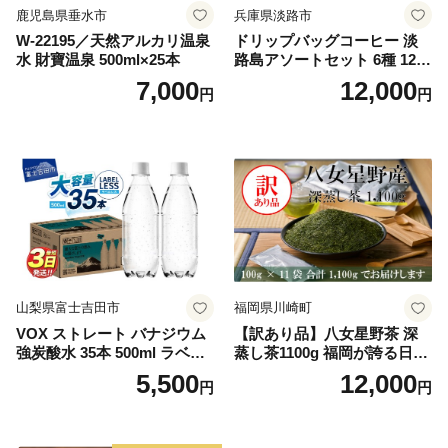
鹿児島県垂水市
兵庫県淡路市
W-22195／天然アルカリ温泉
ドリップバッグコーヒー 淡
水 財寶温泉 500ml×25本
路島アソートセット 6種 120
袋 飲み比べ コーヒー
7,000
12,000
円
円
山梨県富士吉田市
福岡県川崎町
VOX ストレート バナジウム
【訳あり品】八女星野茶 深
強炭酸水 35本 500ml ラベル
蒸し茶1100g 福岡が誇る日本
レス【富士吉田市限定カート
茶_ 訳アリ 常温 お茶 茶袋 常
5,500
12,000
円
円
ン】
備品 おちゃ ocha 茶葉 緑茶
飲料 飲み物 八女 茶 日本茶
深むし茶 深蒸し 訳あり お茶
っぱ tea 八女茶 お手軽 簡単