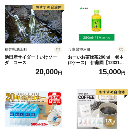
福井県池田町
兵庫県神河町
池田産サイダー！いけソー
おーいお茶緑茶280ml 48本
ダ コース
(2ケース) 伊藤園【123317
3】
20,000
15,000
円
円