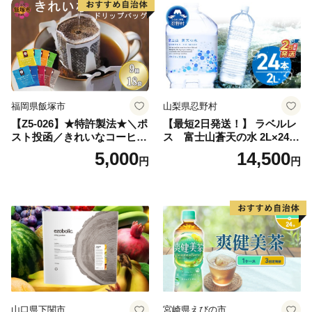
小分け お土産 お取り寄せ グ
ルメ 福岡 九州 福岡県 国産
日本 ふかむし茶 ふかむし 家
庭用 自宅用 ちゃ りょくちゃ
ふかむしちゃ 急須 甘み 川崎
町 送料無料
福岡県飯塚市
山梨県忍野村
【Z5-026】★特許製法★＼ポ
【最短2日発送！】 ラベルレ
スト投函／きれいなコーヒー
ス 富士山蒼天の水 2L×24本
ドリップバッグ9種セット(18
（4ケース）※離島不可 天然
5,000
14,500
円
円
袋)ゆうパケットでお届け！
水 ミネラルウォーター 水 ペ
ットボトル 2000ml バナジウ
ム天然水 飲料水 軟水 鉱水 国
産 シリカ ミネラル 美容 備蓄
防災 長期保存 富士山 山梨県
忍野村
山口県下関市
宮崎県えびの市