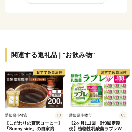
るに至っています。
市内の交通機関は、大阪市中心部まで約15分の京阪電
車、大阪市営地下鉄や、大阪空港まで約35分の大阪モノ
レールが縦横に走り、主要道路は、国道1号・阪神高速
道路・近畿自動車道などが整備され、各都市を結ぶ交通
の要衝となっています。
関連する返礼品 | "お飲み物"
愛知県小牧市
愛知県小牧市
【こだわりの贅沢コーヒー】
【2ヶ月に1回 計3回定期
「Sunny side」の自家焙煎珈
便】植物性乳酸菌ラブレW