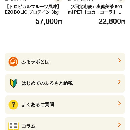
【トロピカルフルーツ風味】
（3回定期便）爽健美茶 600
EZOBOLIC プロテイン 3kg
ml PET【コカ・コーラ】ペ
ットボトル 1ケース(24本) 定
57,000
22,800
円
円
期便 3回(72本) セット お茶
カフェインゼロ ノンカフェ
イン ハトムギ ブレンド茶 宮
崎県 えびの市 送料無料
ふるラボとは
はじめてのふるさと納税
よくあるご質問
コラム