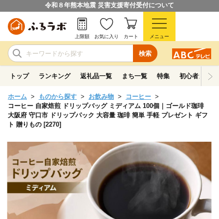
令和８年熊本地震 災害支援寄付受付について
上限額
お気に入り
カート
メニュー
検索
トップ
ランキング
返礼品一覧
まち一覧
特集
初心者ガイド
ホーム
ものから探す
お飲み物
コーヒー
コーヒー 自家焙煎 ドリップバッグ ミディアム 100個｜ゴールド珈琲
大阪府 守口市 ドリップパック 大容量 珈琲 簡単 手軽 プレゼント ギフ
ト 贈りもの [2270]