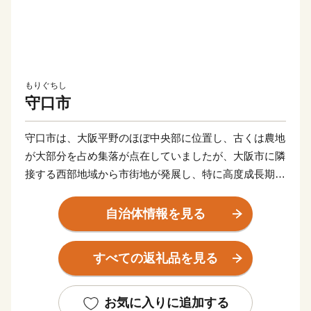
もりぐちし
守口市
守口市は、大阪平野のほぼ中央部に位置し、古くは農地
が大部分を占め集落が点在していましたが、大阪市に隣
接する西部地域から市街地が発展し、特に高度成長期に
は一挙に市街地が拡がりました。
自治体情報を見る
また、早くから大手家電メーカーの企業城下町として発
展を遂げるとともに安定した税収を背景に各種行政サー
すべての返礼品を見る
ビスを充実させ、公共施設や都市基盤の整備を進めてき
た結果、現在では日常生活を支える基本的な施設整備は
一定の到達点に達し、成熟した都市としての機能を備え
お気に入りに追加する