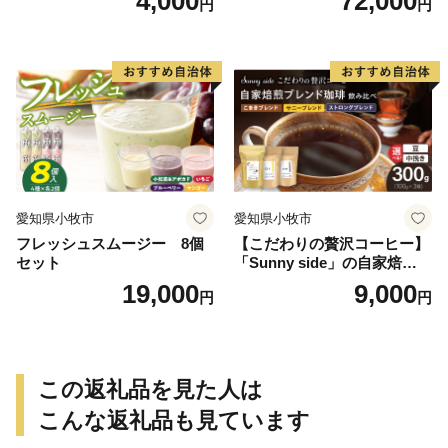
4,000
72,000
円
円
g）
愛知県小牧市
愛知県小牧市
フレッシュスムージー 8個
【こだわりの贅沢コーヒー】
セット
「Sunny side」の自家焙煎珈
琲ブレンド珈琲飲み比べセッ
19,000
9,000
円
円
ト（300g）
この返礼品を見た人は
こんな返礼品も見ています