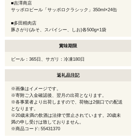
■吉澤商店
サッポロビール「サッポロクラシック」350ml×24缶
■多田精肉店
豚さがり(みそ、スパイシー、しお)各500g×1袋
賞味期限
ビール：365日、サガリ：冷凍180日
返礼品注記
※画像はイメージです。
※寄附ご入金確認後、翌月の出荷となります。
※各事業者より出荷しますので、荷物は2個口での配送
となります。
※20歳未満の飲酒は法律で禁止されています。20歳未
満の申し受けは致しておりません。
※商品コード: 55431370