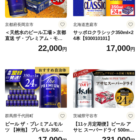
京都府長岡京市
北海道恵庭市
＜天然水のビール工場＞京都
サッポロクラシック350ml×2
直送 ザ・プレミアム・モル
4本【930010101】
ツ 350ml×24本 プレモル [149
22,000
17,000
円
円
5]
群馬県千代田町
茨城県守谷市
ビール ザ・プレミアムモル
【11ヶ月定期便】ビール ア
ツ 【神泡】 プレモル 350ml
サヒ スーパードライ 500ml 2
× 24本 サントリー〈天然水の
4本 1ケース×11ヶ月 | アサヒ
17,000
231,000