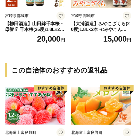
宮崎県都城市
宮崎県都城市
【柳田酒造】山田錦千本桜・
【大浦酒造】みやこざくら(2
母智丘 千本桜(25度)1.8L×2本
0度)1.8L×2本 ≪みやこんじょ
≪みやこんじょ特急便≫_AC
特急便≫_MJ-0771
20,000
15,000
円
円
-0751
この自治体のおすすめの返礼品
北海道上富良野町
北海道上富良野町