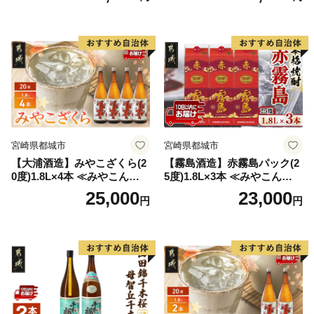
お酒 麦焼酎 芋焼酎
宮崎県都城市
宮崎県都城市
【大浦酒造】みやこざくら(2
【霧島酒造】赤霧島パック(2
0度)1.8L×4本 ≪みやこんじょ
5度)1.8L×3本 ≪みやこんじょ
特急便≫_AD-0771
特急便≫_23-07-K03P-1800-3
25,000
23,000
円
円
-Q