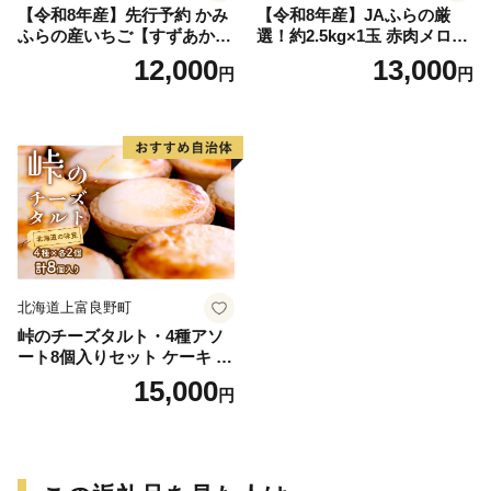
【令和8年産】先行予約 かみ
【令和8年産】JAふらの厳
ふらの産いちご【すずあか
選！約2.5kg×1玉 赤肉メロン
ね】A品 300g×4セット 果物
メロン めろん 富良野メロン
12,000
13,000
円
円
類 苺 イチゴ
果物 くだもの フルーツ 富良
野 デザート 北海道 国産 上富
良野産 北海道産 食後 来客 北
海道メロン
北海道上富良野町
峠のチーズタルト・4種アソ
ート8個入りセット ケーキ チ
ョコレート チーズケーキ お
15,000
円
菓子 詰合せ