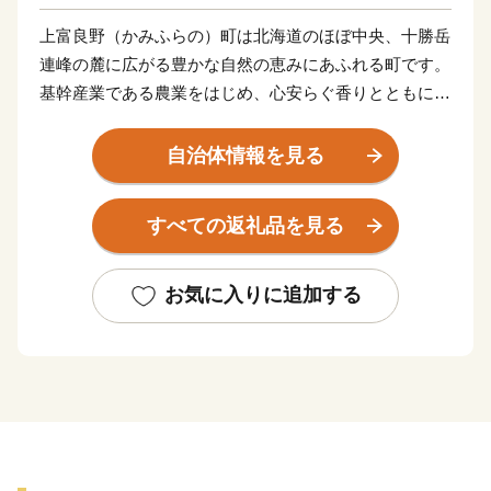
上富良野（かみふらの）町は北海道のほぼ中央、十勝岳
連峰の麓に広がる豊かな自然の恵みにあふれる町です。
基幹産業である農業をはじめ、心安らぐ香りとともに初
夏を彩るラベンダー畑、きれいな水と空気でのびのび育
む養豚業、雲を見下ろす十勝岳温泉郷、トレイルランや
自治体情報を見る
ヒルクライム（自転車レース）・バックカントリスキー
などのネイチャースポーツ・・・十勝岳や富良野盆地の
すべての返礼品を見る
雄大な自然が織りなす四季折々の魅力はまさに北海道の
イイトコどり！
町産の大麦とホップをぜいたくに使用し、毎年ブリュワ
お気に入りに追加する
ーがこだわりぬいて醸造する季節・産地”超”限定品「ま
るごとかみふらのプレミアムビール」をご用意して、皆
様のご来町を心よりお待ちしています。
★ABCテレビのニュース情報番組「news おかえり」
で、峠のチーズタルト が紹介されました！
👉チーズタ