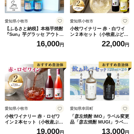
愛知県小牧市
愛知県小牧市
【ふるさと納税】本格芋焼酎
小牧ワイナリー 赤・白ワイ
『Sun』芋グラッセ アウトド
ン２本セット（小牧産ぶどう
ア ソロキャンプ ベランピン
100％使用）
16,000
22,000
円
円
グ 巣ごもり 就労支援
愛知県小牧市
愛知県幸田町
小牧ワイナリー 赤・ロゼワ
「彦左焼酎 IMO」ラベル変更
イン２本セット（小牧産ぶど
品「彦左焼酎 MUGI」ラベル
う100％使用）
変更品 飲み比べ セット 合計
19,000
13,000
円
円
2本 720ml×各1本 25度 焼酎