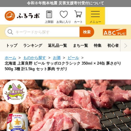
令和８年熊本地震 災害支援寄付受付について
上限額
お気に入り
カート
メニュー
検索
トップ
ランキング
返礼品一覧
まち一覧
特集
初心者ガイド
ホーム
ものから探す
お酒
ビール
北海道 上富良野 ビール サッポロクラシック 350ml × 24缶 豚さがり
500g 3種 計1.5kg セット豚肉 サガリ