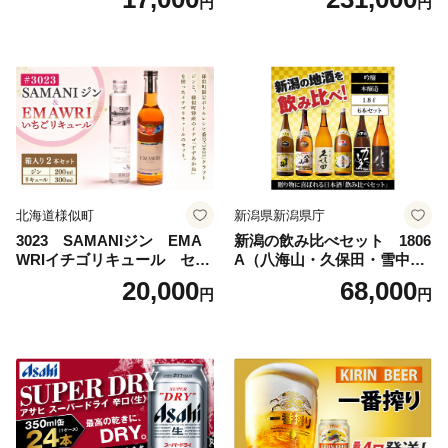
円
円
ビール工場〉群馬※沖縄・離
ビール 究極の辛口 酒 お酒 ア
島地域へのお届け不可
ルコール 生ビール Asahi ア
サヒビール スーパードライ s
uper dry 11回 缶ビール 缶 ギ
フト 内祝い 茨城県守谷市 送
料無料
北海道様似町
新潟県新潟県庁
3023 SAMANIジン EMA
新潟の飲み比べセット 1806
WRIイチゴリキュール セッ
A（八海山・久保田・雪中
ト（箱入り）【大人の味 酒
梅・越乃寒梅・かたふね・千
20,000
68,000
円
円
お酒 洋酒 スピリッツ クラフ
代の光）
トジン 国産 sake SAKE gin
GIN liqueur LIQUEUR お酒
セット 詰め合わせ カクテル
ソーダ割り アルコール ロッ
ク ソーダ ジントニック 】