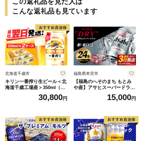
この返礼品を見た人は
こんな返礼品も見ています
北海道千歳市
福島県本宮市
キリン一番搾り生ビール＜北
【福島のへそのまち もとみ
海道千歳工場産＞350ml（24
や産】アサヒスーパードライ
本） 2ケース
350ml×24本 合計8.4L 1ケー
30,800
15,000
円
円
ス アルコール度数5% 缶ビー
ル お酒 ビール アサヒ スーパ
ードライ super dry 24缶 辛
口 送料無料 カメイ 本宮市
【07214-0206】