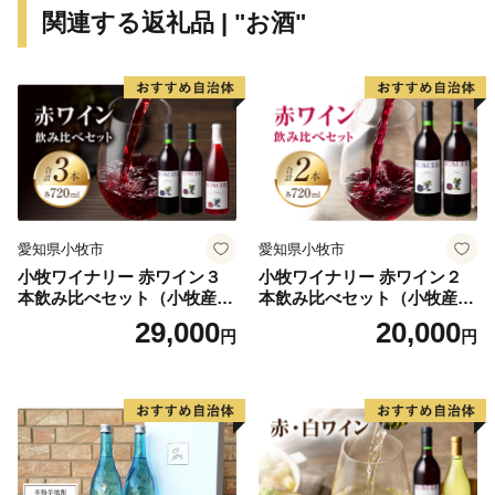
ルト
関連する返礼品 | "お酒"
★ほかにも魅力的な返礼品がたくさん‼
👉北海道 上富良野 コラボ 返礼品 上富良野町発祥！伝
説のホップ「ソラチエース」使用【SORACHI 1984】
350ml×12缶×【農林水産大臣賞受賞】ふらの和牛 サー
ロインステーキ 400g (約200g×2枚)
👉メロン ふらの 赤肉メロン LLサイズ 約2kg 2玉 糖度限
界突破 セット
愛知県小牧市
愛知県小牧市
小牧ワイナリー 赤ワイン３
小牧ワイナリー 赤ワイン２
本飲み比べセット（小牧産ぶ
本飲み比べセット（小牧産ぶ
どう100％使用）
どう100％使用）
29,000
20,000
円
円