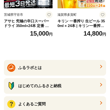
茨城県守谷市
滋賀県多賀町
アサヒ 究極の辛口スーパー
キリン 一番搾り 生ビール 35
ドライ 350ml×24本 定番 ビー
0ml × 24本 | キリン一番搾り
ル 缶ビール 酒 お酒 アルコー
キリンビール 一番搾り ビー
15,000
14,800
円
円
ル 辛口
ル 24缶 きりんいちばんしぼ
り キリン一番搾り びーる 1
ケース 24缶 24本 キリン一番
搾り KIRIN きりん 麒麟 キリ
ン一番搾り いちばんしぼり
キリン一番搾り 父の日 ちち
の日
ふるラボとは
はじめてのふるさと納税
よくあるご質問