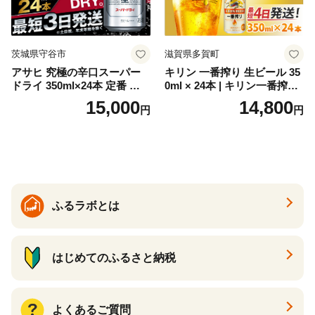
茨城県守谷市
滋賀県多賀町
アサヒ 究極の辛口スーパー
キリン 一番搾り 生ビール 35
ドライ 350ml×24本 定番 ビー
0ml × 24本 | キリン一番搾り
ル 缶ビール 酒 お酒 アルコー
キリンビール 一番搾り ビー
15,000
14,800
円
円
ル 辛口
ル 24缶 きりんいちばんしぼ
り キリン一番搾り びーる 1
ケース 24缶 24本 キリン一番
搾り KIRIN きりん 麒麟 キリ
ン一番搾り いちばんしぼり
キリン一番搾り 父の日 ちち
の日
ふるラボとは
はじめてのふるさと納税
よくあるご質問