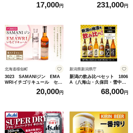
× 24本 サントリー〈天然水の
4本 1ケース×11ヶ月 | アサヒ
17,000
231,000
円
円
ビール工場〉群馬※沖縄・離
ビール 究極の辛口 酒 お酒 ア
島地域へのお届け不可
ルコール 生ビール Asahi ア
サヒビール スーパードライ s
uper dry 11回 缶ビール 缶 ギ
フト 内祝い 茨城県守谷市 送
料無料
北海道様似町
新潟県新潟県庁
3023 SAMANIジン EMA
新潟の飲み比べセット 1806
WRIイチゴリキュール セッ
A（八海山・久保田・雪中
ト（箱入り）【大人の味 酒
梅・越乃寒梅・かたふね・千
20,000
68,000
円
円
お酒 洋酒 スピリッツ クラフ
代の光）
トジン 国産 sake SAKE gin
GIN liqueur LIQUEUR お酒
セット 詰め合わせ カクテル
ソーダ割り アルコール ロッ
ク ソーダ ジントニック 】