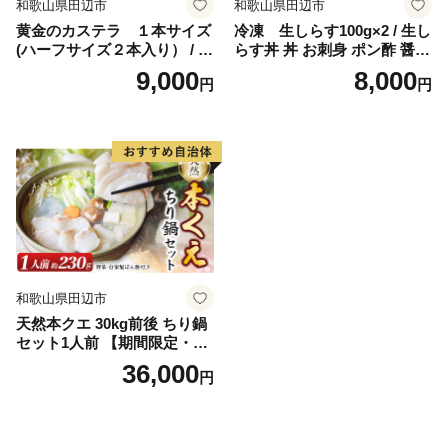
和歌山県田辺市
和歌山県田辺市
黄金のカステラ １本サイズ
冷凍 生しらす100g×2 / 生し
(ハーフサイズ２本入り） / 田
らす丼 丼 お刺身 ポン酢 醤油
辺市 スイーツ カステラ 洋菓
小分け シラス 冷凍 生 ギフト
9,000
8,000
円
円
子 黄金 おやつ １本 【ehs00
お取り寄せ 和歌山県 田辺市
6-1】
【mst009】
和歌山県田辺市
天然本クエ 30kg前後 ちり鍋
セット1人前 【期間限定・1/3
1まで】【お野菜・自家製ぽ
36,000
円
ん酢付きのくえ】 ※北海
道・沖縄・離島は発送不可 /
鍋 高級 くえ鍋 クエ鍋 野菜
本クエ ポン酢 ぽんず 田辺市