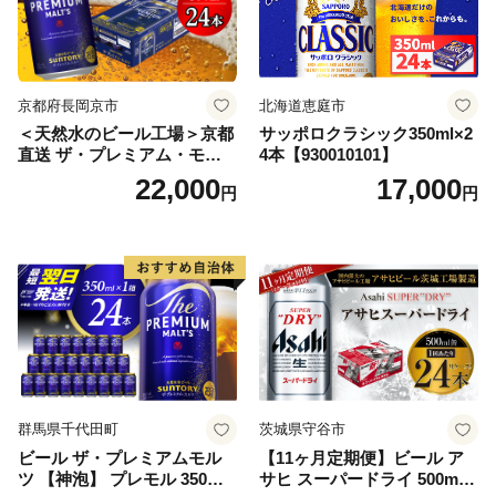
京都府長岡京市
北海道恵庭市
＜天然水のビール工場＞京都
サッポロクラシック350ml×2
直送 ザ・プレミアム・モル
4本【930010101】
ツ 350ml×24本 プレモル [149
22,000
17,000
円
円
5]
群馬県千代田町
茨城県守谷市
ビール ザ・プレミアムモル
【11ヶ月定期便】ビール ア
ツ 【神泡】 プレモル 350ml
サヒ スーパードライ 500ml 2