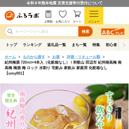
令和８年熊本地震 災害支援寄付受付について
上限額
お気に入り
カート
メニュー
検索
トップ
ランキング
返礼品一覧
まち一覧
特集
初心者ガイド
ホーム
ものから探す
お酒
洋酒・リキュール類
紀州梅酒 720ｍl×4本入（化粧箱なし） / 和歌山 田辺市 紀州南高梅 南
高梅 梅酒 梅 ロック 水割り 宅飲み 家飲み 家庭用 化粧箱なし
【umy001】