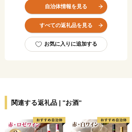
に登録されている熊野古道、里山の恩恵を活かした持続
自治体情報を見る
可能な農業として世界農業遺産に認定されている「みな
べ・田辺の梅システム」の２つの世界遺産を有していま
すべての返礼品を見る
す。旅人を癒す温泉、海の幸、山の幸などたくさんの魅
力が詰まった田辺市にぜひお越しください。
お気に入りに追加する
関連する返礼品 | "お酒"