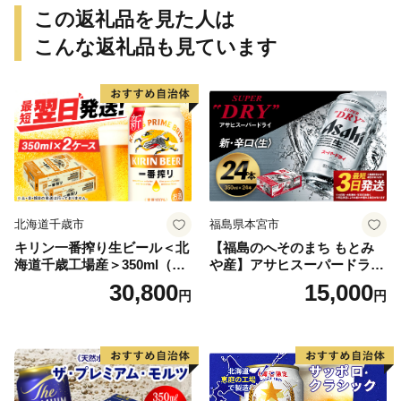
和歌山県 贈答 ギフト ご家庭
この返礼品を見た人は
【gtr001】
こんな返礼品も見ています
北海道千歳市
福島県本宮市
キリン一番搾り生ビール＜北
【福島のへそのまち もとみ
海道千歳工場産＞350ml（24
や産】アサヒスーパードライ
本） 2ケース
350ml×24本 合計8.4L 1ケー
30,800
15,000
円
円
ス アルコール度数5% 缶ビー
ル お酒 ビール アサヒ スーパ
ードライ super dry 24缶 辛
口 送料無料 カメイ 本宮市
【07214-0206】