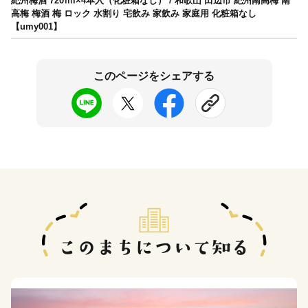
紀州梅酒 720ｍl×4本入（化粧箱なし） / 和歌山 田辺市 紀州南高梅 南
高梅 梅酒 梅 ロック 水割り 宅飲み 家飲み 家庭用 化粧箱なし
【umy001】
このページをシェアする