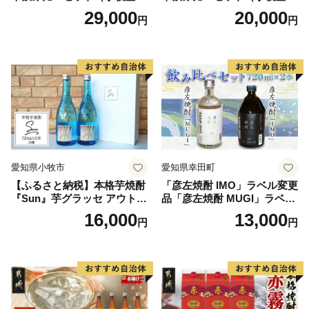
どう100％使用）
どう100％使用）
29,000
20,000
円
円
愛知県小牧市
愛知県幸田町
【ふるさと納税】本格芋焼酎
「彦左焼酎 IMO」ラベル変更
『Sun』芋グラッセ アウトド
品「彦左焼酎 MUGI」ラベル
ア ソロキャンプ ベランピン
変更品 飲み比べ セット 合計
16,000
13,000
円
円
グ 巣ごもり 就労支援
2本 720ml×各1本 25度 焼酎
お酒 麦焼酎 芋焼酎