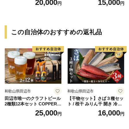
20,000
15,000
円
円
-0751
この自治体のおすすめの返礼品
和歌山県田辺市
和歌山県田辺市
田辺市唯一のクラフトビール
【干物セット】さば３種セッ
2種類12本セット COPPER
ト / 桜干 みりん干 開き 冷凍
（アルコール度数6％）GOL
魚介類 焼き魚 食べ比べ サバ
25,000
16,000
円
円
D（アルコール度数5.5％）各
鯖 和歌山県 田辺市【mst011-
330ml×6本 / 田辺市 クラフト
1】
ビール 地ビール 瓶ビール 地