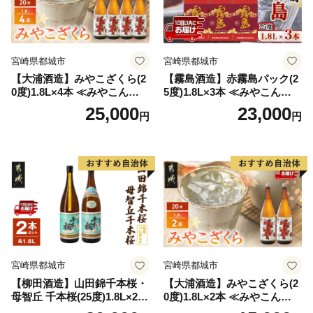
宮崎県都城市
宮崎県都城市
【大浦酒造】みやこざくら(2
【霧島酒造】赤霧島パック(2
0度)1.8L×4本 ≪みやこんじょ
5度)1.8L×3本 ≪みやこんじょ
特急便≫_AD-0771
特急便≫_23-07-K03P-1800-3
25,000
23,000
円
円
-Q
宮崎県都城市
宮崎県都城市
【柳田酒造】山田錦千本桜・
【大浦酒造】みやこざくら(2
母智丘 千本桜(25度)1.8L×2本
0度)1.8L×2本 ≪みやこんじょ
≪みやこんじょ特急便≫_AC
特急便≫_MJ-0771