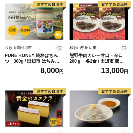
酒 ボイジャーブルーイング
セット 詰合せ 飲み比べ 父の
日 ギフト プレゼント 贈り物
【bbi012-1】
和歌山県田辺市
和歌山県田辺市
PURE HONEY 純粋はちみ
熊野牛肉カレー甘口・辛口
つ 300g / 田辺市 はちみつ
200ｇ 各2食 / 田辺市 熊野牛
ハチミツ 蜂蜜 無添加 国産
ブランド牛 牛肉 牛肉カレー
8,000
13,000
円
円
【nts005-1】
レトルトカレー レトルト レ
トルト食品 カレー セット 詰
合せ 食べ比べ【oon001】