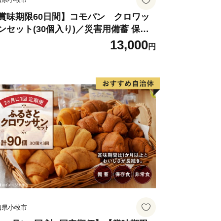
まち－多気町。ぜひ、応援してくださ
賞味期限60日間】コモパン クロワッ
ンセット(30個入り)／災害用備蓄 保存
 非常食 防災グッズにも
13,000
円
知県小牧市