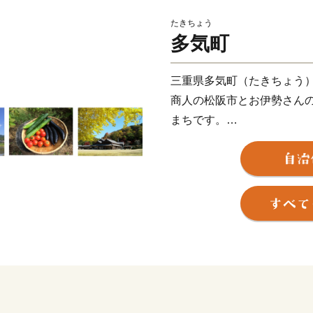
たきちょう
多気町
三重県多気町（たきちょう
商人の松阪市とお伊勢さん
まちです。
気が多いまちと書きますが
あることから、多くの命を
から、たくさんの食べ物が
世界のブランド松阪牛の全体
さらに日本三大茶のひとつ
お茶のいい香りに包まれま
他にも、多気町でしか栽培
の前川次郎柿など、町の名
が栽培されてきました。