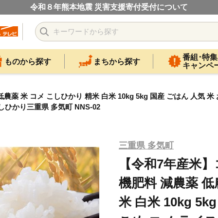
令和８年熊本地震 災害支援寄付受付について
番組･特集
ものから探す
まちから探す
キャンペ
農薬 米 コメ こしひかり 精米 白米 10kg 5kg 国産 ごはん 人気 米
ひかり三重県 多気町 NNS-02
三重県 多気町
【令和7年産米】コシ
機肥料 減農薬 低
米 白米 10kg 5