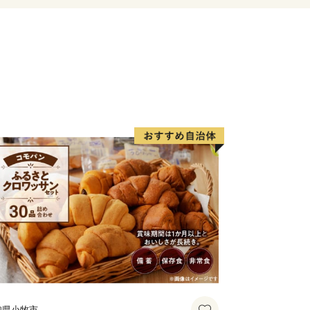
豊富な食材だけではありません。前述の
ランや、伊勢いも料理専門店、ある全国
レストラン、清流宮川の畔で絶景を観な
理などなど、魅力的な飲食店が多数あり
的にも大変珍しい高校生が運営するレス
ストラン まごの店」があり、営業日
います。
切に、食の取り組みを進め、紡いできた
切にしながら、次世代への引き継いでい
つなげる。多気町ふるさと納税。
知県小牧市