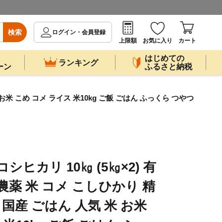
検索
ログイン・会員登録
上限額
お気に入り
カート
はじめての
ランキング
ーン
ふるさと納税
 お米 こめ コメ ライス 米10kg ご飯 ごはん ふっくら つやつ
ヒカリ 10㎏ (5㎏×2) 有
農薬 米 コメ こしひかり 精
kg 国産 ごはん 人気 米 お米