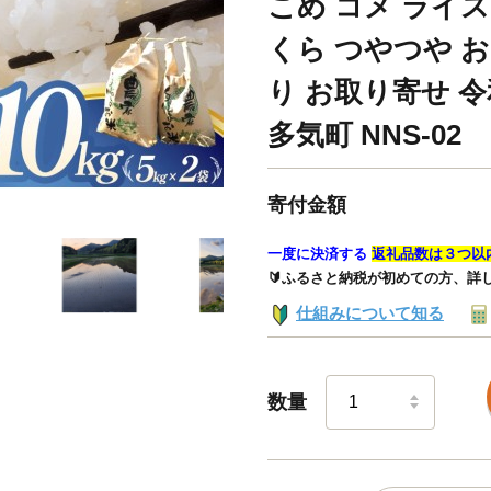
こめ コメ ライス 
くら つやつや お
り お取り寄せ 
多気町 NNS-02
寄付金額
一度に決済する
返礼品数は３つ以
🔰ふるさと納税が初めての方、詳
仕組みについて知る
数量