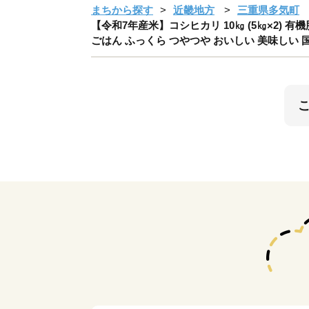
まちから探す
近畿地方
三重県多気町
【令和7年産米】コシヒカリ 10㎏ (5㎏×2) 有機肥
ごはん ふっくら つやつや おいしい 美味しい 国