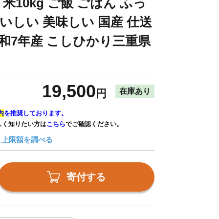
米10kg ご飯 ごはん ふっ
いしい 美味しい 国産 仕送
令和7年産 こしひかり三重県
19,500
在庫あり
円
内
を推奨しております。
しく知りたい方は
こちら
でご確認ください。
上限額を調べる
寄付する