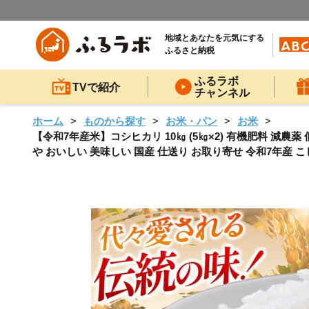
地域とあなたを元気にする
ふるさと納税
ふるラボ
TVで紹介
チャンネル
ホーム
ものから探す
お米・パン
お米
【令和7年産米】コシヒカリ 10㎏ (5㎏×2) 有機肥料 減農薬 低
や おいしい 美味しい 国産 仕送り お取り寄せ 令和7年産 こし