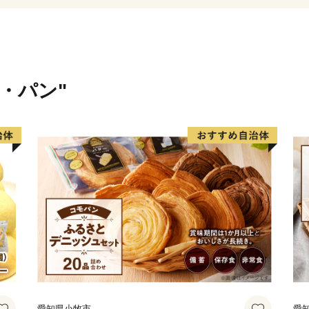
多気町の自慢は、これらの
松阪牛肥育農家直営レスト
紙で全国2位に輝いた農園
がら味わえる茅葺き日本料
米・パン"
ます。
そして、何といっても全国
トラン、その名も「高校生レ
は多くのお客様で賑わって
私たちは、地域の産品を大
農山村の原風景と営みを大
きたいと考えています。
あなたとつながる。明日に
愛知県小牧市
愛