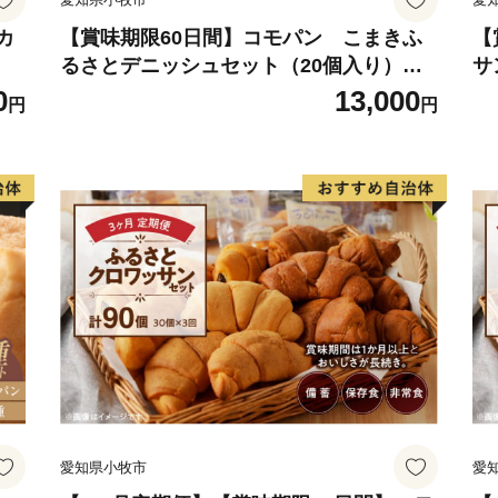
気持ちあふれる、気が多い
カ
【賞味期限60日間】コモパン こまきふ
【
るさとデニッシュセット（20個入り）／
サ
い。
災害用備蓄 保存食 非常食 防災グッズにも
食
0
13,000
円
円
愛知県小牧市
愛