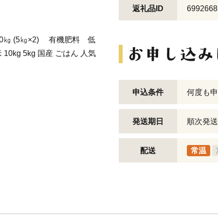
返礼品ID
6992668
㎏ (5㎏×2) 有機肥料 低
0kg 5kg 国産 ごはん 人気
申込条件
何度も申
発送期日
順次発送
配送
常温