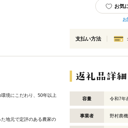
お気
お
支払い方法
環境にこだわり、50年以上
容量
令和7年
事業者
野村農機
った地元で定評のある農家の