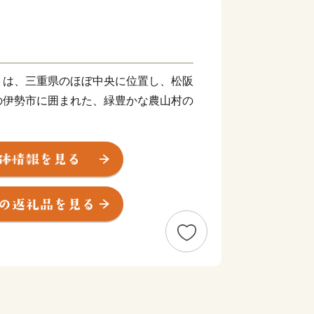
）は、三重県のほぼ中央に位置し、松阪
の伊勢市に囲まれた、緑豊かな農山村の
、気はかつて氣と書き、氣は命の意味が
育む場所、命を支えるのは食であること
採れる場所という意味があります。
の20％を肥育する一大産地であり、
伊勢茶の栽培も盛んで、春にはほのかな
す。
出来ない特産の伊勢いもや、多気町発祥
の由来のとおり、かねてから多くの産品