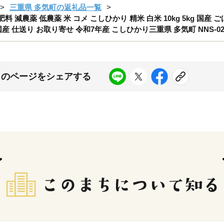
三重県 多気町の返礼品一覧
料 減農薬 低農薬 米 コメ こしひかり 精米 白米 10kg 5kg 国産 ご
産 仕送り お取り寄せ 令和7年産 こしひかり三重県 多気町 NNS-0
このページをシェアする