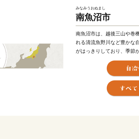
みなみうおぬまし
南魚沼市
南魚沼市は、越後三山や巻
れる清流魚野川など豊かな
がはっきりしており、季節
きます。
新潟県南部に位置し、太平
ています。
東京からは新幹線で1時間半
で、冬のスキー場をはじめ
す。
【南魚沼産コシヒカリ】
2,000メートル級の山々
が、滋味豊かな土壌をつく