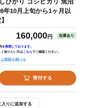
こしひかり コシヒカリ 魚沼
26年10月上旬から1ヶ月以
定】
160,000
在庫あり
円
内
を推奨しております。
しく知りたい方は
こちら
でご確認ください。
上限額を調べる
寄付する
に入りに追加する