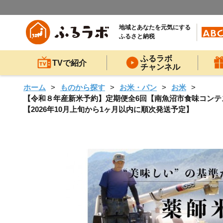
地域とあなたを元気にする
ふるさと納税
ふるラボ
TVで紹介
チャンネル
ホーム
ものから探す
お米・パン
お米
【令和８年産新米予約】定期便全6回【南魚沼市食味コンテスト
【2026年10月上旬から1ヶ月以内に順次発送予定】