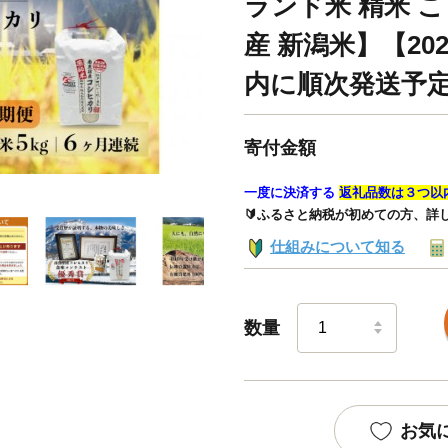
ランド米 精米 
産 新潟米】【20
内に順次発送予
寄付金額
一度に決済する
返礼品数は３つ以
🔰ふるさと納税が初めての方、詳
仕組みについて知る
数量
お気