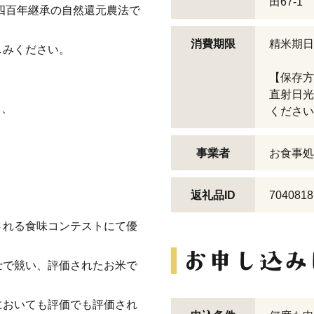
田67-1
四百年継承の自然還元農法で
消費期限
精米期日
しみください。
【保存方
＊
直射日光
も、
ください
事業者
お食事処
＊
返礼品ID
7040818
される食味コンテストにて優
士で競い、評価されたお米で
においても評価でも評価され