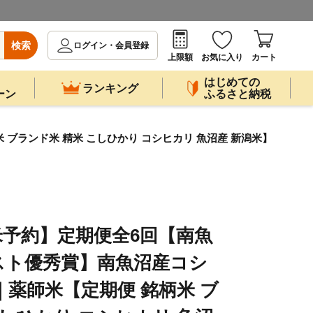
検索
ログイン・会員登録
上限額
お気に入り
カート
はじめての
ランキング
ーン
ふるさと納税
ブランド米 精米 こしひかり コシヒカリ 魚沼産 新潟米】
予約】定期便全6回【南魚
スト優秀賞】南魚沼産コシ
 ｜薬師米【定期便 銘柄米 ブ