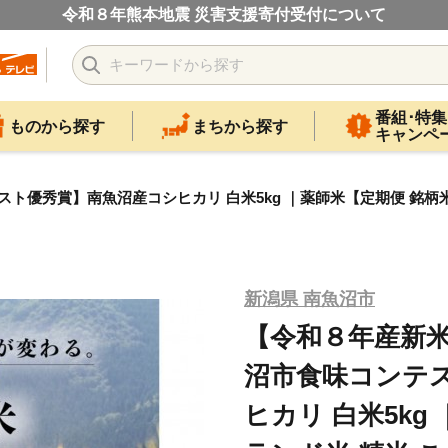
令和８年熊本地震 災害支援寄付受付について
番組･特集
ものから探す
まちから探す
キャンペ
優秀賞】南魚沼産コシヒカリ 白米5kg ｜薬師米【定期便 銘柄米 
新潟県 南魚沼市
【令和８年産新米
沼市食味コンテ
ヒカリ 白米5kg