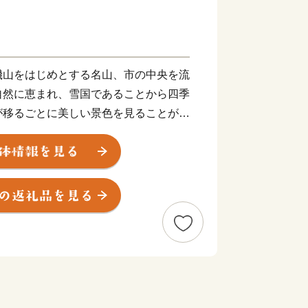
機山をはじめとする名山、市の中央を流
自然に恵まれ、雪国であることから四季
が移るごとに美しい景色を見ることがで
洋側と日本海側を結ぶ交通の要衝となっ
、高速道路で2時間とアクセスも抜群
四季を通じて多くの観光客で賑わいま
から流れる豊富な栄養を含んだ雪解け水
ります。また、盆地特有の昼夜の寒暖差