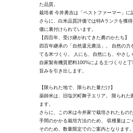
た品質。
栽培者 今井勇吉は「ベストファーマー」に
さらに、白米品質評価では特Aランクを獲得
価に裏付けられています。
【四百年、受け継がれてきた農のかたち】
四百年継承の「自然還元農法」。 自然の力
てる米づくり。 人にも、自然にも、やさし
自家製有機質肥料100%による土づくりと丁
旨みを引き出します。
【限られた地で、限られた量だけ】
薬師米は、旧塩沢町舞子エリア。 限られた
ます。
さらに、この米は今井家で栽培されたもの
手間のかかる栽培方法のため、 収穫量はご
そのため、数量限定でのご案内となります