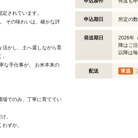
申込条件
何度も申
認定されています。
申込期日
所定の数
。 その味わいは、確かな評
発送期日
2026
降はご注
を活かし、土へ還しながら育
以降は毎
く。
寧な手仕事が、 お米本来の
配送
常温
圃場でのみ、丁寧に育ててい
だけ。
くわずか。
。