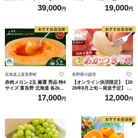
上)・シャインマスカット 晴
どう ブドウ フルーツ 果物 く
39,000
19,000
円
円
王 2房(1房480g以上) 化粧箱
だもの 果実 旬の果物 旬のフ
入り 岡山県産 国産 フルーツ
ルーツ 香川 香川県 東かがわ
果物 ギフト
市
北海道上富良野町
長野県小諸市
赤肉メロン 2玉 厳選 秀品 特4
【オンライン決済限定】【20
サイズ 富良野 北海道 各2kg
26年8月上旬～発送予定】 先
～2.6kg 2玉 セット ファーム
行予約 「浅間水蜜桃プレミ
17,000
12,000
円
円
富良野 メロン めろん 果物 く
アム」 もも あかつき 秀品 約
だもの フルーツ デザート 旬
2kg 5～9玉 贈答品 ふるさと
の果物 旬のフルーツ
納税 果物 桃 フルーツ モモ
果肉 長野県産 小諸市