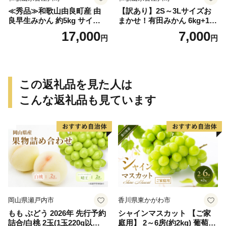
≪秀品≫和歌山由良町産 由
【訳あり】2S～3Lサイズお
良早生みかん 約5kg サイズお
まかせ！有田みかん 6kg+1kg
まかせ【sml106C】
保証分 11月から12月下旬ま
17,000
7,000
円
円
でに順次発送致します。 / 訳
ありみかん 有田みかん みか
ん ミカン 蜜柑 柑橘 温州みか
ん 和歌山 ご家庭用
この返礼品を見た人は
こんな返礼品も見ています
岡山県瀬戸内市
香川県東かがわ市
もも ぶどう 2026年 先行予約
シャインマスカット 【ご家
詰合/白桃 2玉(1玉220g以
庭用】 2～6房(約2kg) 葡萄 ぶ