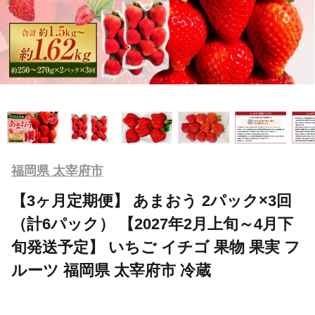
福岡県 太宰府市
【3ヶ月定期便】 あまおう 2パック×3回
（計6パック） 【2027年2月上旬～4月下
旬発送予定】 いちご イチゴ 果物 果実 フ
ルーツ 福岡県 太宰府市 冷蔵