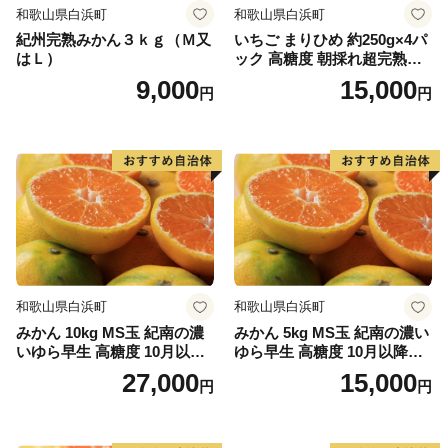
和歌山県白浜町
和歌山県白浜町
紀州完熟みかん３ｋｇ（Ｍ又
いちご まりひめ 約250g×4パ
はＬ）
ック 高糖度 朝採れ超完熟ま
りひめ 1月以降発送分
9,000
15,000
円
円
和歌山県白浜町
和歌山県白浜町
みかん 10kg MS玉 紀南の濃
みかん 5kg MS玉 紀南の濃い
いゆら早生 高糖度 10月以降
ゆら早生 高糖度 10月以降発
発送 マルチ被覆栽培
送 マルチ被覆栽培
27,000
15,000
円
円