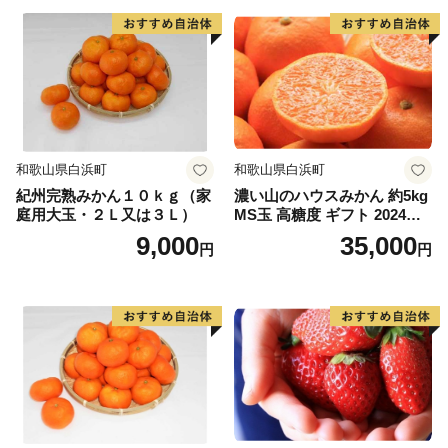
和歌山県白浜町
和歌山県白浜町
紀州完熟みかん１０ｋｇ（家
濃い山のハウスみかん 約5kg
庭用大玉・２Ｌ又は３Ｌ）
MS玉 高糖度 ギフト 2024年7
月以降発送分
9,000
35,000
円
円