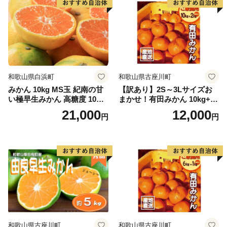
和歌山県白浜町
和歌山県古座川町
みかん 10kg MS玉 紀南の甘
【訳あり】2S～3Lサイズお
い極早生みかん 高糖度 10月
まかせ！有田みかん 10kg+2k
以降発送 マルチ被覆栽培
g保証分 11月から12月下旬ま
21,000
12,000
円
円
でに順次発送致します。 / 訳
ありみかん 有田みかん みか
ん ミカン 蜜柑 柑橘 温州みか
ん 和歌山 ご家庭用
和歌山県古座川町
和歌山県古座川町