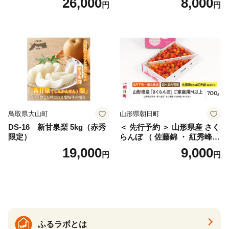
26,000
8,000
円
円
桜桃 産地直送 サクランボ チ
ス) 8000円 わけあり ぶんた
ェリー フルーツ 果物 果物類
ん みかん mikan 蜜柑 ミカン
仁木町 仁木 [松山商店]
土佐文旦 家庭用 産地直送 国
産 農家直送 期間限定 特産品
サイズミックス くらもとフ
ァーム 愛南町 愛媛県
鳥取県大山町
山形県朝日町
DS-16 新甘泉梨 5kg（赤秀
＜ 先行予約 ＞ 山形県産 さく
限定）
らんぼ （ 佐藤錦 ・ 紅秀峰
） ご家庭用 M以上 700g 【20
19,000
9,000
円
円
26年6月下旬から7月上旬発
送】 山形県 果物 フルーツ 初
夏 夏 送料無料
ふるラボとは