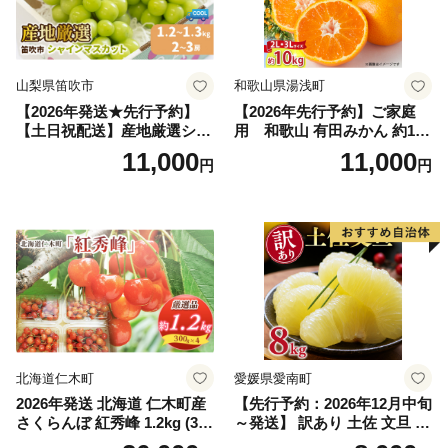
山梨県笛吹市
和歌山県湯浅町
【2026年発送★先行予約】
【2026年先行予約】ご家庭
【土日祝配送】産地厳選シャ
用 和歌山 有田みかん 約10k
インマスカット1.2kg～1.3kg
g (2L、3Lサイズ)【湯浅町】
11,000
11,000
円
円
（2房～3房）※沖縄・離島配
_ZJ6079
送不可※ 106-003-sku02-26y
｜シャインマスカット 発送
笛吹市 山梨県 フルーツ 果物
ぶどう 葡萄 大粒 シャインマ
スカット おすすめ シャイン
マスカット 贈答 ギフト 産地
笛吹市 シャインマスカット
笛吹 葡萄 国産 ぶどう 人気
国産 1.2kg 先行｜
北海道仁木町
愛媛県愛南町
2026年発送 北海道 仁木町産
【先行予約：2026年12月中旬
さくらんぼ 紅秀峰 1.2kg (300
～発送】 訳あり 土佐 文旦 8k
g×4パック) Lサイズ以上 旬
g (Mサイズ以上サイズミック