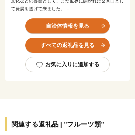
文化などの要衝として、また世界に開かれた玄関口とし
て発展を遂げて来ました。
また、唯一無二の歴史を持ち、今もその歴史をしのばせ
る大宰府政庁跡、水城跡、観世音寺、太宰府天満宮など
自治体情報を見る
の数多くの史跡や名所が存在する誇り高き国際観光都市
です。
すべての返礼品を見る
大伴旅人公や菅原道真公に代表される古からの大宰府と
最新のグルメやスイーツ、子どもの居場所など現代の太
宰府の魅力を融合させた「令和の都だざいふ」として住
お気に入りに追加する
まう人も訪れる人もともに慶び合えるまちづくりをすす
めています。
皆さまの応援をよろしくお願いいたします。
関連する返礼品 | "フルーツ類"