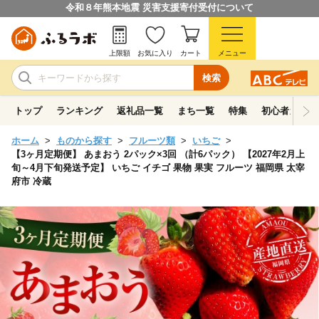
令和８年熊本地震 災害支援寄付受付について
上限額
お気に入り
カート
メニュー
検索
トップ
ランキング
返礼品一覧
まち一覧
特集
初心者ガイド
ホーム
ものから探す
フルーツ類
いちご
【3ヶ月定期便】 あまおう 2パック×3回 （計6パック） 【2027年2月上
旬～4月下旬発送予定】 いちご イチゴ 果物 果実 フルーツ 福岡県 太宰
府市 冷蔵