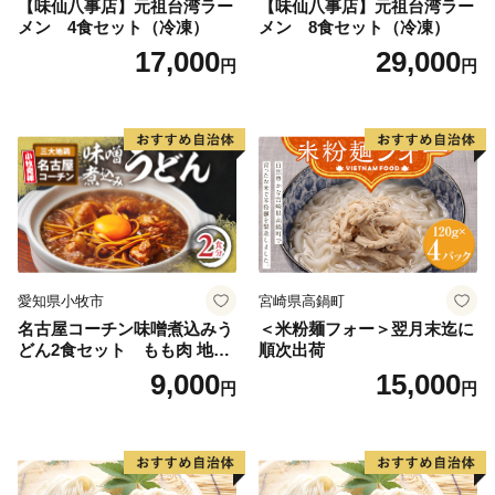
【味仙八事店】元祖台湾ラー
【味仙八事店】元祖台湾ラー
メン 4食セット（冷凍）
メン 8食セット（冷凍）
17,000
29,000
円
円
愛知県小牧市
宮崎県高鍋町
名古屋コーチン味噌煮込みう
＜米粉麺フォー＞翌月末迄に
どん2食セット もも肉 地鶏
順次出荷
味噌うどん
9,000
15,000
円
円