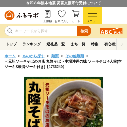
令和８年熊本地震 災害支援寄付受付について
上限額
お気に入り
カート
メニュー
検索
トップ
ランキング
返礼品一覧
まち一覧
特集
初心者ガイド
ホーム
ものから探す
麺類
その他麺類
＜元祖ソーキそばのお店 丸隆そば＞本場沖縄の味 ソーキそば 4人前(本
ソーキ&軟骨ソーキ付き)【1736240】