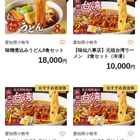
愛知県小牧市
愛知県小牧市
味噌煮込みうどん8食セット
【味仙八事店】元祖台湾ラー
メン 2食セット（冷凍）
18,000
円
10,000
円
愛知県小牧市
愛知県小牧市