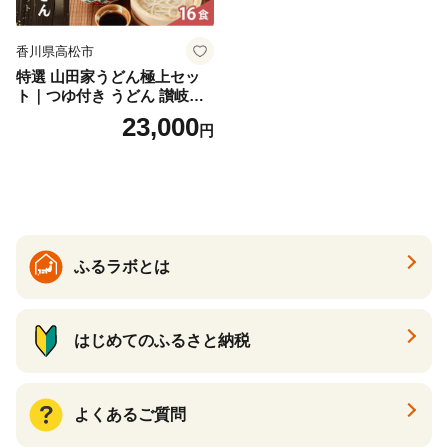
香川県高松市
特選 山田家うどん極上セッ
ト｜つゆ付き うどん 讃岐う
どん さぬきうどん 生麵 うど
23,000
円
んセット カレーうどん 生う
どん 食べ比べ 麺 麺類 ギフト
香川 香川県 高松
ふるラボとは
はじめてのふるさと納税
よくあるご質問