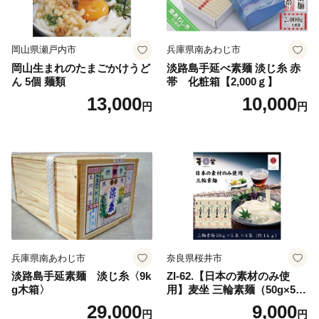
岡山県瀬戸内市
兵庫県南あわじ市
岡山生まれのたまごかけうど
淡路島手延べ素麺 淡じ糸 赤
ん 5個 麺類
帯 化粧箱【2,000ｇ】
13,000
10,000
円
円
兵庫県南あわじ市
奈良県桜井市
淡路島手延素麺 淡じ糸〈9k
ZI-62.【日本の素材のみ使
g木箱〉
用】麦坐 三輪素麺（50g×5束
×4袋）
29,000
9,000
円
円