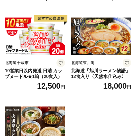
北海道千歳市
北海道東川町
10営業日以内発送 日清 カッ
北海道「旭川ラーメン物語」
プヌードル★1箱（20食入）
12食入り〈天然水仕込み〉
12,500
18,000
円
円