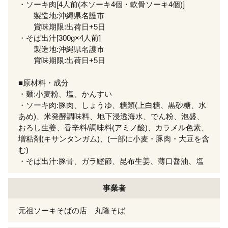
・ソーキ肉[4人前(本ソーキ4個・軟骨ソーキ4個)]
製造地:沖縄県名護市
賞味期限:出荷日+5日
・そば出汁[300g×4人前]
製造地:沖縄県名護市
賞味期限:出荷日+5日
■原材料・成分
・麺:小麦粉、塩、かんすい
・ソーキ肉:豚肉、しょうゆ、糖類(上白糖、黒砂糖、水
あめ)、米発酵調味料、地下浸透海水、でん粉、泡盛、
おろし生姜、香辛料/調味料(アミノ酸)、カラメル色素、
増粘剤(キサンタンガム)、(一部に小麦・豚肉・大豆を含
む)
・そば出汁:豚骨、ガラ鰹節、昆布生姜、薄口醤油、塩
事業者
元祖ソーキそばの店 丸隆そば