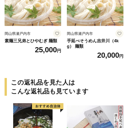
岡山県瀬戸内市
岡山県瀬戸内市
素麺三兄弟とひやむぎ 麺類
手延べそうめん吉井川（4k
g） 麺類
25,000
円
20,000
円
この返礼品を見た人は
こんな返礼品も見ています