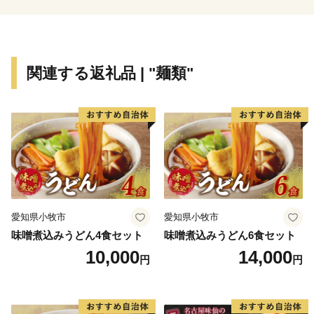
豊作祈願の神事として始まったと言われており、現在ま
で440年間引き継がれています。
町を上げて伝統文化の継承に取り組んでいることが評価
関連する返礼品 | "麺類"
され、第23回ふるさとイベント大賞内閣総理大臣賞を受
賞しました。
与那原大綱曳の「曳き清らさ」「勝ち清らさ」「敗き清
らさ」が示す「勝っても負けても和気あいあい」という
ヨナバルンチュ精神により、町民の融和を育み、町の反
映を支えてきました。
【ふるさとチョイス問い合わせ先】
愛知県小牧市
愛知県小牧市
TEL：0570-015-482
味噌煮込みうどん4食セット
味噌煮込みうどん6食セット
受付時間：10時～17時（平日のみ）
10,000
14,000
円
円