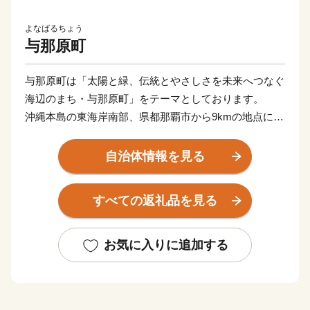
よなばるちょう
与那原町
与那原町は「太陽と緑、伝統とやさしさを未来へつなぐ
海辺のまち・与那原町」をテーマとしております。
沖縄本島の東海岸南部、県都那覇市から9kmの地点に位
置しており、南東に南城市、西に南風原町、北に西原町
と3市町村に隣接しております。
自治体情報を見る
町の歴史は古く、沖縄最古の古謡集「おもろさうし」の
すべての返礼品を見る
中に「よなはる」や「よなはばま（与那覇浜）」の名で
登場しております。
お気に入りに追加する
与那原町の伝統でもある「与那原大綱曳」は、沖縄三大
大綱引きの一つで、最も華やかで力強いことでも有名で
す。