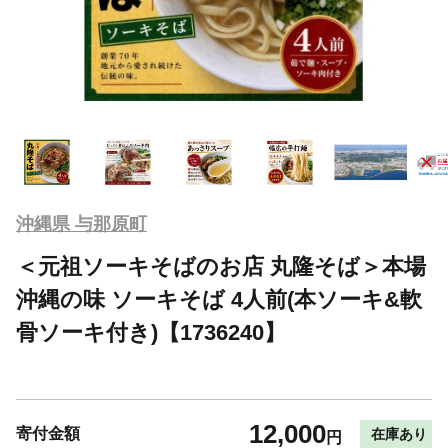
沖縄県 与那原町
＜元祖ソーキそばのお店 丸隆そば＞本場
沖縄の味 ソーキそば 4人前(本ソーキ&軟
骨ソーキ付き)【1736240】
12,000
寄付金額
在庫あり
円