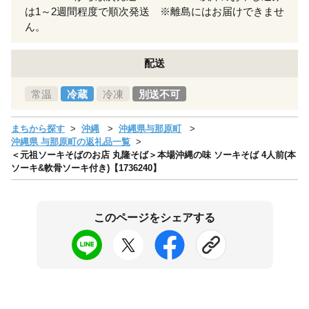
は1～2週間程度で順次発送 ※離島にはお届けできませ
ん。
配送
常温
冷蔵
冷凍
別送不可
まちから探す
沖縄
沖縄県与那原町
沖縄県 与那原町の返礼品一覧
＜元祖ソーキそばのお店 丸隆そば＞本場沖縄の味 ソーキそば 4人前(本
ソーキ&軟骨ソーキ付き)【1736240】
このページをシェアする