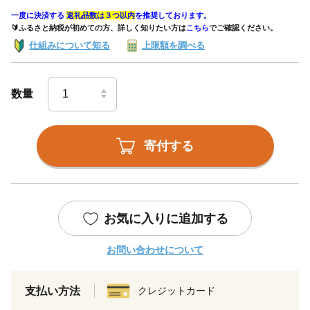
一度に決済する
返礼品数は３つ以内
を推奨しております。
🔰ふるさと納税が初めての方、詳しく知りたい方は
こちら
でご確認ください。
仕組みについて知る
上限額を調べる
数量
寄付する
お気に入りに追加する
お問い合わせについて
支払い方法
クレジットカード