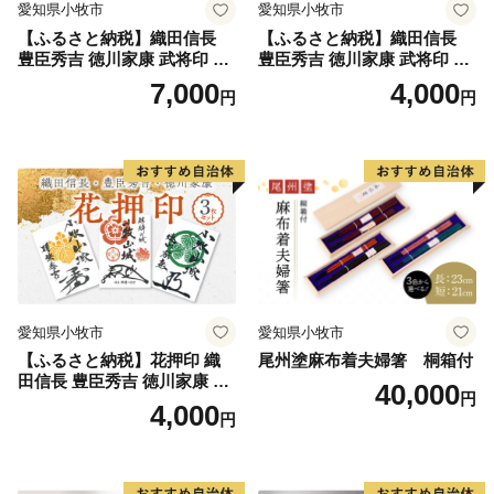
愛知県小牧市
愛知県小牧市
【ふるさと納税】織田信長
【ふるさと納税】織田信長
豊臣秀吉 徳川家康 武将印 花
豊臣秀吉 徳川家康 武将印 3
押印 6枚 セット イラスト 戦
枚 セット イラスト 戦国 武将
7,000
4,000
円
円
国 武将 小牧山城 墨絵 龍画師
小牧山城 墨絵 龍画師 書道ア
書道アーティスト 池谷公智
ーティスト 池谷公智 渾身の
渾身の一作 作品 雑貨 工芸品
一作 作品 雑貨 工芸品 グッズ
グッズ 愛知県 小牧市 お取り
愛知県 小牧市 お取り寄せ 送
寄せ 送料無料
料無料
愛知県小牧市
愛知県小牧市
【ふるさと納税】花押印 織
尾州塗麻布着夫婦箸 桐箱付
田信長 豊臣秀吉 徳川家康 3
40,000
円
枚 セット 戦国 武将 小牧山城
4,000
円
墨絵 龍画師 書道アーティス
ト 池谷公智 渾身の一作 作品
雑貨 工芸品 グッズ 愛知県 小
牧市 お取り寄せ 送料無料