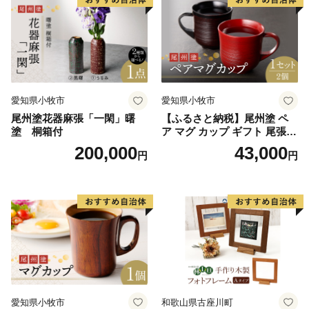
愛知県小牧市
愛知県小牧市
尾州塗花器麻張「一閑」曙
【ふるさと納税】尾州塗 ペ
塗 桐箱付
ア マグ カップ ギフト 尾張漆
漆 漆器 漆器工芸 工芸品 芸術
200,000
43,000
円
円
性 実用性 抗菌性 美味しく安
全な食事 手作り 贈答用 くつ
ろぎ おうち時間 プレゼント
抗ウイルス効果 お取り寄せ
愛知県 小牧市 送料無料
愛知県小牧市
和歌山県古座川町