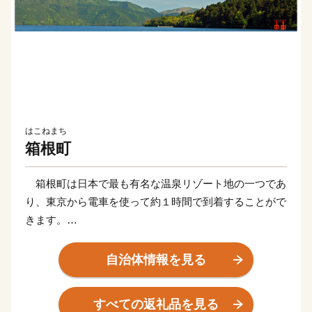
はこねまち
箱根町
箱根町は日本で最も有名な温泉リゾート地の一つであ
り、東京から電車を使って約１時間で到着することがで
きます。
新幹線の停車駅や東名高速道路のインターチェンジから
のアクセスも非常に良く、東京、京都、大阪、富士山な
自治体情報を見る
ど日本で人気の観光地を周遊する旅の滞在地として便利
な立地にあります。
すべての返礼品を見る
そのため、国内外から毎年2000万人を超える観光客が