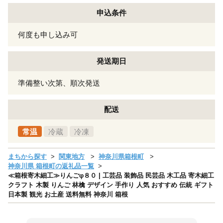
申込条件
何度も申し込み可
発送期日
準備整い次第、順次発送
配送
常温
冷蔵
冷凍
まちから探す
関東地方
神奈川県箱根町
神奈川県 箱根町の返礼品一覧
≪箱根寄木細工≫りんごφ８０ | 工芸品 装飾品 民芸品 木工品 寄木細工
クラフト 木製 りんご 林檎 デザイン 手作り 人気 おすすめ 伝統 ギフト
日本製 観光 お土産 送料無料 神奈川 箱根