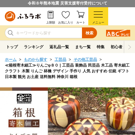
令和８年熊本地震 災害支援寄付受付について
上限額
お気に入り
カート
メニュー
検索
トップ
ランキング
返礼品一覧
まち一覧
特集
初心者ガイド
ホーム
ものから探す
工芸品
その他工芸品
≪箱根寄木細工≫りんごφ８０ | 工芸品 装飾品 民芸品 木工品 寄木細工
クラフト 木製 りんご 林檎 デザイン 手作り 人気 おすすめ 伝統 ギフト
日本製 観光 お土産 送料無料 神奈川 箱根