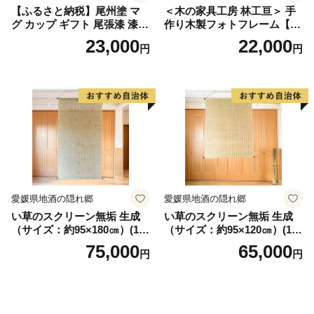
【ふるさと納税】尾州塗 マ
＜木の家具工房 林工亘＞ 手
グ カップ ギフト 尾張漆 漆
作り木製フォトフレーム【A
漆器 漆器工芸 工芸品 芸術性
タイプ】
23,000
22,000
円
円
実用性 抗菌性 美味しく安全
な食事 手作り 贈答用 くつろ
ぎ おうち時間 プレゼント 抗
ウイルス効果 お取り寄せ 愛
知県 小牧市 送料無料
愛媛県地酒の隠れ郷
愛媛県地酒の隠れ郷
い草のスクリーン無垢 生成
い草のスクリーン無垢 生成
（サイズ：約95×180㎝）(14
（サイズ：約95×120㎝）(14
3)
4)
75,000
65,000
円
円