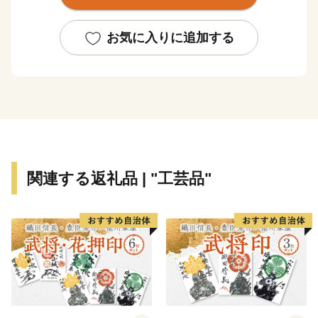
訪れます。富士箱根伊豆国立公園の中央に位置し、世界
文化遺産にも登録されている富士山を近くに見ることも
お気に入りに追加する
出来ます。
箱根には、約20種類もある豊富な温泉、明鏡芦ノ湖を
はじめとした美しい自然とそれに調和した多彩な美術
館、100を超える旅館やホテルがあり、また、登山電
車、ケーブルカー、ロープウェイ、遊覧船などのバラエ
ティーに富んだ乗り物、江戸時代の様子を色濃く残す箱
関連する返礼品 | "工芸品"
根旧街道や伝統工芸品など、様々な魅力を持つ一大リゾ
ートです。
箱根町では、「ふるさと納税制度」を活用し、箱根町
のまちづくりを応援していただける皆様からの寄付を募
っています。
箱根町出身の方や箱根町を訪れたことのある方など、
「箱根ファン」の皆様の応援をお待ちしています。