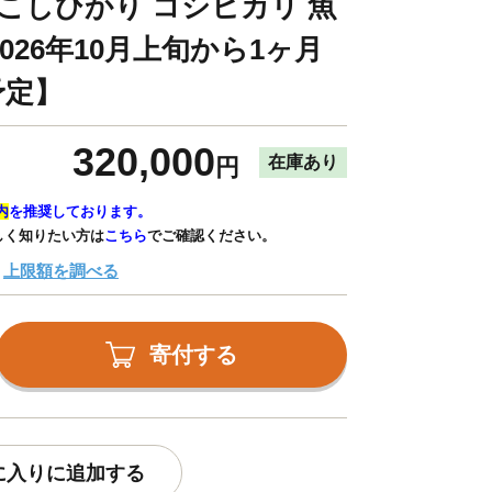
 こしひかり コシヒカリ 魚
026年10月上旬から1ヶ月
予定】
320,000
在庫あり
円
内
を推奨しております。
しく知りたい方は
こちら
でご確認ください。
上限額を調べる
寄付する
に入りに追加する