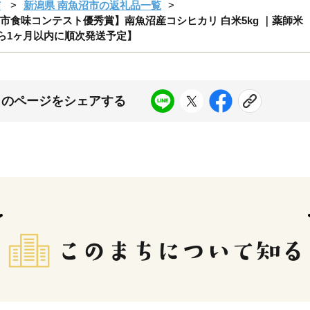
市
新潟県 南魚沼市の返礼品一覧
食味コンテスト優秀賞】南魚沼産コシヒカリ 白米5kg ｜薬師米 【
旬から1ヶ月以内に順次発送予定】
このページをシェアする