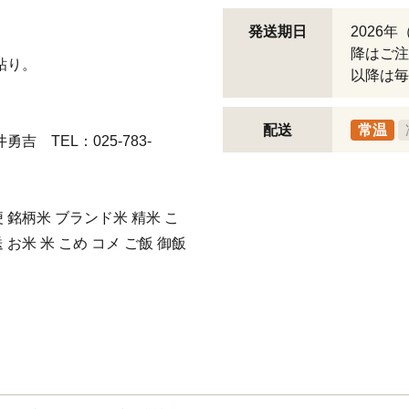
発送期日
2026
降はご注
粘り。
以降は毎
配送
常温
 TEL：025-783-
 銘柄米 ブランド米 精米 こ
お米 米 こめ コメ ご飯 御飯