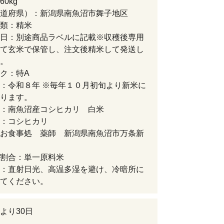
0kg
道府県）：新潟県南魚沼市舞子地区
類：精米
日：別途商品ラベルに記載※収穫後専用
て玄米で保管し、注文後精米して発送し
。
ク：特A
：令和８年 ※毎年１０月初旬より新米に
ります。
：南魚沼産コシヒカリ 白米
：コシヒカリ
お食事処 薬師 新潟県南魚沼市万条新
割合：単一原料米
：直射日光、高温多湿を避け、冷暗所に
てください。
より30日