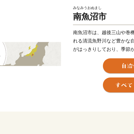
みなみうおぬまし
南魚沼市
南魚沼市は、越後三山や巻
れる清流魚野川など豊かな
がはっきりしており、季節
きます。
新潟県南部に位置し、太平
ています。
東京からは新幹線で1時間半
で、冬のスキー場をはじめ
す。
【南魚沼産コシヒカリ】
2,000メートル級の山々
が、滋味豊かな土壌をつく