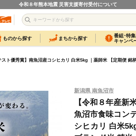
令和８年熊本地震 災害支援寄付受付について
番組･特集
ものから探す
まちから探す
キャンペ
ト優秀賞】南魚沼産コシヒカリ 白米5kg ｜薬師米 【定期便 銘柄米
新潟県 南魚沼市
【令和８年産新米
魚沼市食味コン
シヒカリ 白米5k