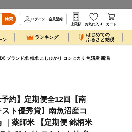
検索
ログイン・会員登録
上限額
お気に入り
カート
はじめての
ランキング
ーン
ふるさと納税
 ブランド米 精米 こしひかり コシヒカリ 魚沼産 新潟
予約】定期便全12回【南
テスト優秀賞】南魚沼産コ
g ｜薬師米 【定期便 銘柄米