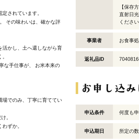
【保存方
認定されています。
直射日光
。 その味わいは、確かな評
ください
事業者
お食事処
を活かし、土へ還しながら育
く。
返礼品ID
7040816
寧な手仕事が、 お米本来の
圃場でのみ、丁寧に育ててい
申込条件
何度も申
だけ。
くわずか。
申込期日
所定の数
。