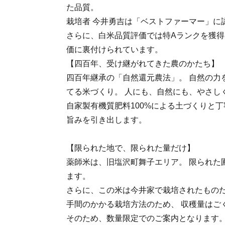
た品質。
栽培者 今井勇吉は「ベストファーマー」に
さらに、白米品質評価では特Aランクを獲得
価に裏付けられています。
【四百年、受け継がれてきた農のかたち】
四百年継承の「自然還元農法」。 自然の力
てる米づくり。 人にも、自然にも、やさし
自家製有機質肥料100%による土づくりと丁
旨みを引き出します。
【限られた地で、限られた量だけ】
薬師米は、旧塩沢町舞子エリア。 限られた
ます。
さらに、この米は今井家で栽培されたもの
手間のかかる栽培方法のため、 収穫量はご
そのため、数量限定でのご案内となります