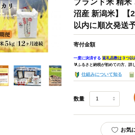
ブランド米 精米
沼産 新潟米】【2
以内に順次発送
寄付金額
一度に決済する
返礼品数は３つ以
🔰ふるさと納税が初めての方、詳
仕組みについて知る
数量
お気