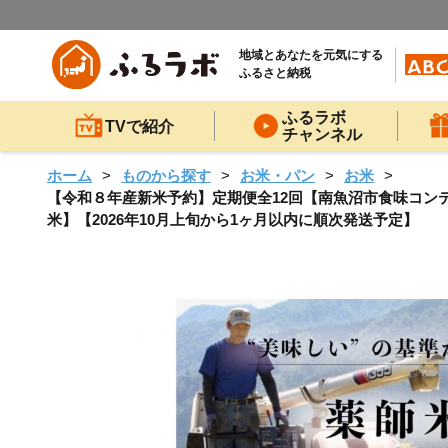
地域とあなたを元気にする
ふるさと納税
ふるラボ
TVで紹介
チャンネル
ホーム
ものから探す
お米・パン
お米
【令和８年産新米予約】定期便全12回【南魚沼市食味コンテス
米】【2026年10月上旬から1ヶ月以内に順次発送予定】