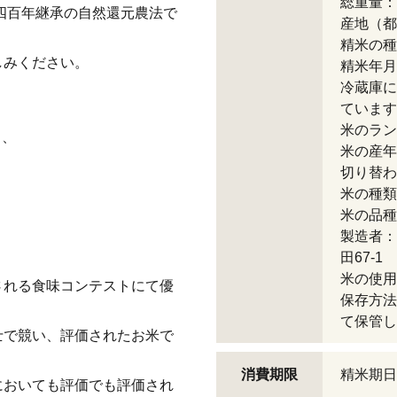
総重量：6
四百年継承の自然還元農法で
産地（都
精米の種
しみください。
精米年月
冷蔵庫に
ています
＊
米のラン
も、
米の産年
切り替わ
米の種類
＊
米の品種
製造者：
田67-1
米の使用
される食味コンテストにて優
保存方法
て保管し
士で競い、評価されたお米で
消費期限
精米期日
においても評価でも評価され