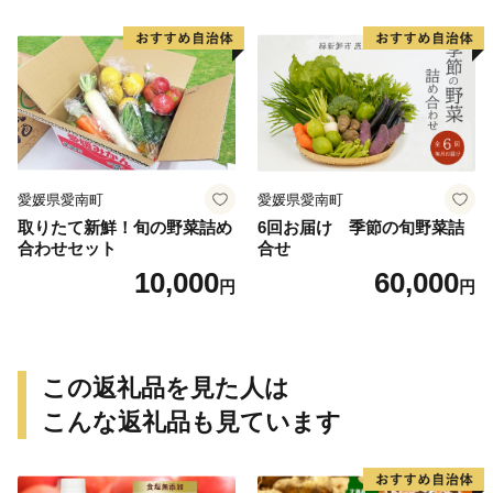
芋 冷やし焼き芋 やきいも 蜜
県 愛南町 青果市場
芋 ほしいも スイートポテト
いも天 サイズミックス 甘い
ねっとり 生芋 新芋 あんのう
いも 甘藷 べにはるか スイー
ツ 国産 糖度 産地直送 農家直
送 数量限定 21000円 愛媛 愛
南 ミッチーのおみかん畑
愛媛県愛南町
愛媛県愛南町
取りたて新鮮！旬の野菜詰め
6回お届け 季節の旬野菜詰
合わせセット
合せ
10,000
60,000
円
円
この返礼品を見た人は
こんな返礼品も見ています