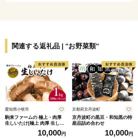
を体験したりできる施設も充実。当地の誇る自然・歴
史・味覚とともに、心地よい『五條時間』を満喫できま
す。
今後、京都・奈良・和歌山を結ぶ京奈和自動車道、紀伊
半島を縦断する五條新宮道路などの主要幹線が結集し、
関連する返礼品 | "お野菜類"
『つながる五條、あつまる五條』としての発展が期待さ
れています。
【お問合せ先】
五條市ふるさと納税事務局
TEL：050-3090-1717
FAX：050-3317-9314
愛知県小牧市
京都府京丹波町
メール：gojo29@support-bpo.com
駒来ファームの 極上・肉厚
京丹波町の黒豆・和知黒の特
生しいたけ[極上 肉厚 生しい
産品詰め合わせ
たけ 生シイタケ 生椎茸 安心
10,000
10,000
円
円
安全 国産 採れたて 新鮮 きの