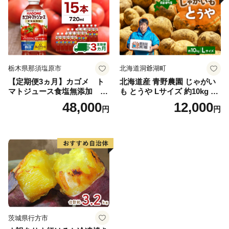
栃木県那須塩原市
北海道洞爺湖町
【定期便3ヵ月】カゴメ ト
北海道産 青野農園 じゃがい
マトジュース食塩無添加 72
も とうや Lサイズ 約10kg 20
0ml PET×15本 1ケース 毎月
26年10月初旬～12月下旬頃お
48,000
12,000
円
円
届く 3ヵ月 3回コース ns001-
届け 先行予約 北海道 ジャガ
005 【 KAGOME 野菜ジュー
イモ トウヤ 馬鈴薯 ポテト 芋
ス 】
いも イモ 黄色 旬 野菜 農作
物 産地直送 お取り寄せ 国産
茨城県行方市