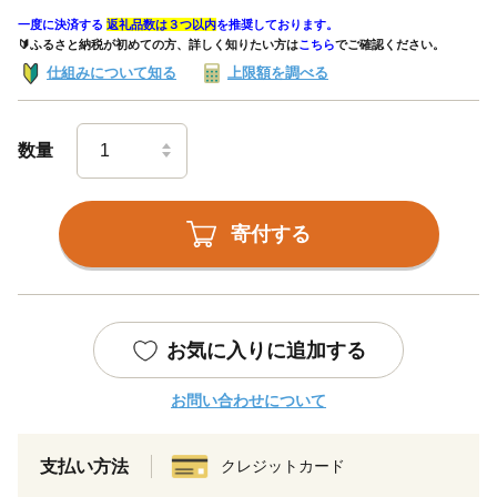
一度に決済する
返礼品数は３つ以内
を推奨しております。
🔰ふるさと納税が初めての方、詳しく知りたい方は
こちら
でご確認ください。
仕組みについて知る
上限額を調べる
数量
寄付する
お気に入りに追加する
お問い合わせについて
支払い方法
クレジットカード