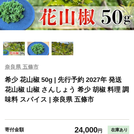
奈良県 五條市
希少 花山椒 50g | 先行予約 2027年 発送
花山椒 山椒 さんしょう 希少 胡椒 料理 調
味料 スパイス | 奈良県 五條市
24,000
寄付金額
在庫あり
円