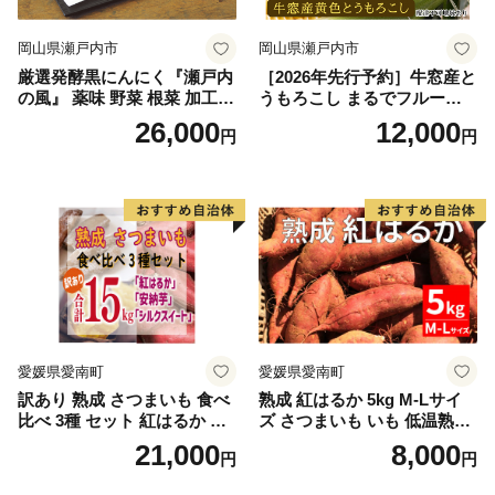
岡山県瀬戸内市
岡山県瀬戸内市
厳選発酵黒にんにく『瀬戸内
［2026年先行予約］牛窓産と
の風』 薬味 野菜 根菜 加工食
うもろこし まるでフルー
品
ツ！最高糖度25度超え 生で
26,000
12,000
円
円
甘い、茹でて美味い！ 黄色
とうもろこし 「桃太郎コー
ン」約4kg（8〜12本入り）
野菜
愛媛県愛南町
愛媛県愛南町
訳あり 熟成 さつまいも 食べ
熟成 紅はるか 5kg M-Lサイ
比べ 3種 セット 紅はるか 安
ズ さつまいも いも 低温熟成
納芋 シルクスイート 合計 15
完全熟成収穫 甘い 糖度 焼き
21,000
8,000
円
円
kg サイズ混合 サツマイモ 焼
芋 やきいも スイートポテト
き芋 干し芋 丸干し 冷凍焼き
おやつ 高糖度 料理 国産 愛媛