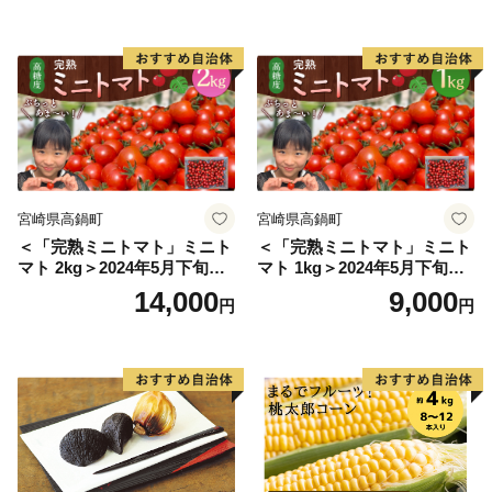
こ 野菜]
宮崎県高鍋町
宮崎県高鍋町
＜「完熟ミニトマト」ミニト
＜「完熟ミニトマト」ミニト
マト 2kg＞2024年5月下旬迄
マト 1kg＞2024年5月下旬迄
に順次出荷 野菜ソムリエサ
に順次出荷 野菜ソムリエサ
14,000
9,000
円
円
ミット アルル・リリカ共に
ミット アルル・リリカ共に
銀賞受賞！！(2023年11月開
銀賞受賞！！(2023年11月開
催)1回食べてみらんね？宮崎
催)1回食べてみらんね？宮崎
県 高鍋町産 産地直送 有機肥
県 高鍋町産 産地直送 有機肥
料使用 高糖度 西森農園
料使用 高糖度 西森農園