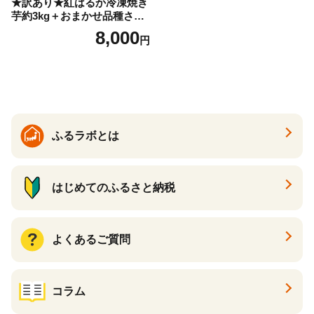
★訳あり★紅はるか冷凍焼き
芋約3kg＋おまかせ品種さつ
まいも 合計約3.2kg｜さつ
8,000
円
まいも サツマイモ さつま芋
焼き芋 やきいも 冷凍 冷凍焼
き芋 訳あり 訳アリ 紅はるか
茨城県 行方市(EY-25)
ふるラボとは
はじめてのふるさと納税
よくあるご質問
コラム