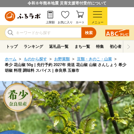
令和８年熊本地震 災害支援寄付受付について
上限額
お気に入り
カート
メニュー
検索
トップ
ランキング
返礼品一覧
まち一覧
特集
初心者ガイド
ホーム
ものから探す
お野菜類
豆類・きのこ・山菜
希少 花山椒 50g | 先行予約 2027年 発送 花山椒 山椒 さんしょう 希少
胡椒 料理 調味料 スパイス | 奈良県 五條市