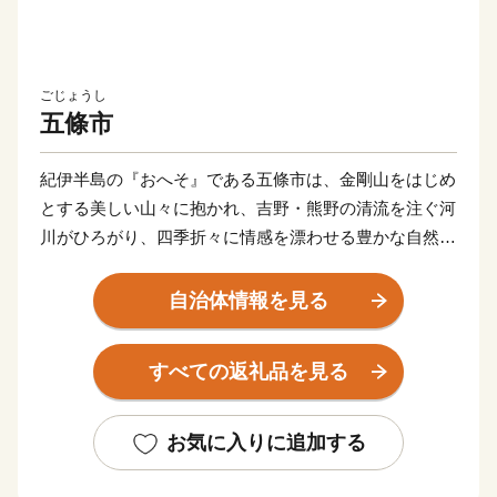
ごじょうし
五條市
紀伊半島の『おへそ』である五條市は、金剛山をはじめ
とする美しい山々に抱かれ、吉野・熊野の清流を注ぐ河
川がひろがり、四季折々に情感を漂わせる豊かな自然に
満ち溢れています。
清らかな大地と水に育まれた日本一の柿や梅などの果
自治体情報を見る
樹、鮎やあまごなどの川魚をはじめ、大自然の恩みを受
けた当地ならではのおいしいものも満載。
すべての返礼品を見る
明治維新発祥の地である五條市は、ロマンあふれる歴史
の宝庫。江戸時代から400年のときを経て美しい姿を残
す重要伝統的建造物群保存地区『新町通り』、ユネスコ
お気に入りに追加する
の世界遺産に登録された「大峯奥駈道」も自慢です。
温泉やBBQなど、家族連れで楽しんだり、田舎暮らし